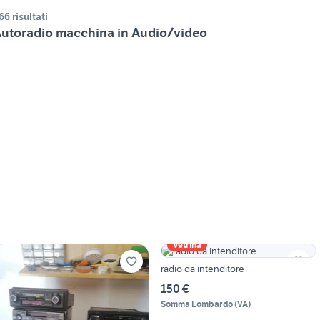
66 risultati
utoradio macchina in Audio/video
Vetrina
radio da intenditore
150 €
Somma Lombardo
(
VA
)