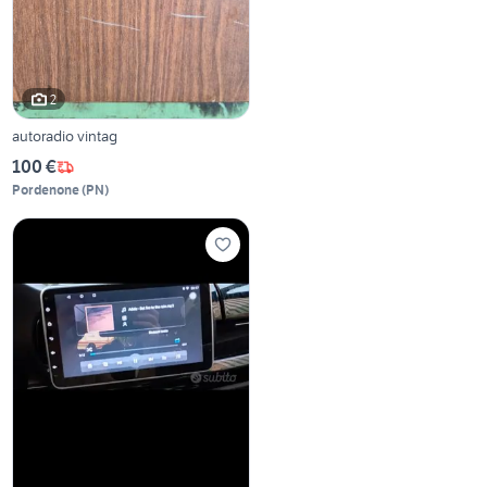
2
autoradio vintag
100 €
Pordenone
(
PN
)