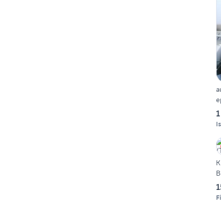
a
e
1
I
K
B
1
F