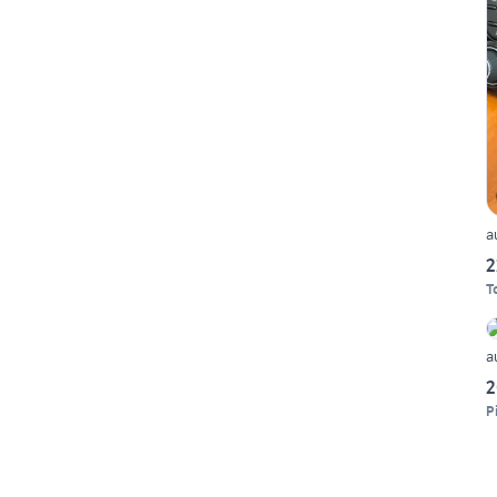
a
2
T
a
2
P