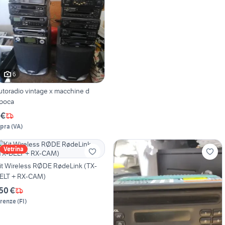
6
utoradio vintage x macchine d
poca
 €
spra
(
VA
)
Vetrina
it Wireless RØDE RødeLink (TX-
ELT + RX-CAM)
50 €
irenze
(
FI
)