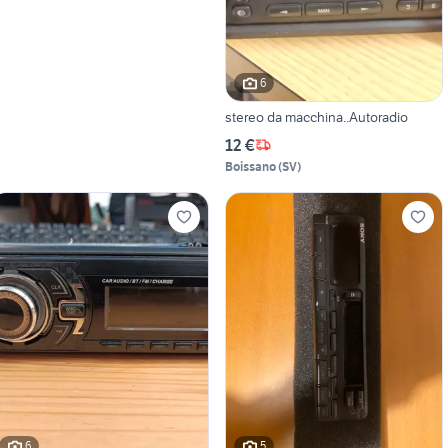
6
stereo da macchina..Autoradio
12 €
Boissano
(
SV
)
6
5