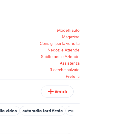
Modelli auto
Magazine
Consigli per la vendita
Negozi e Aziende
Subito per le Aziende
Assistenza
Ricerche salvate
Preferiti
Vendi
dio video
autoradio ford fiesta
macchina da cucito Caserta prov