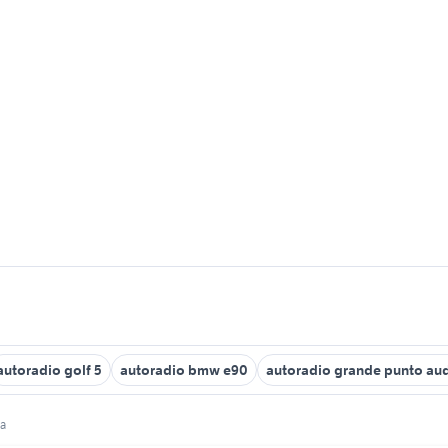
autoradio golf 5
autoradio bmw e90
autoradio grande punto au
na