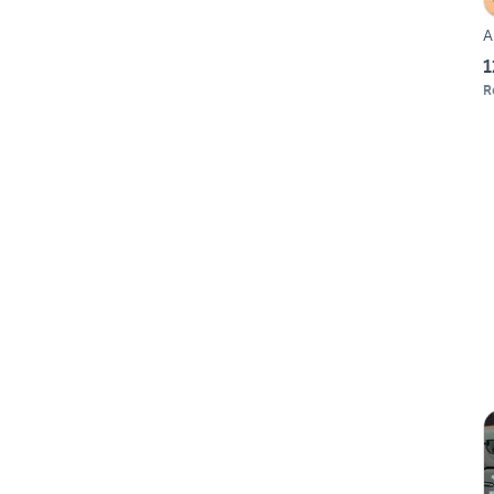
A
1
R