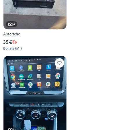
4
Autoradio
35 €
Bollate
(
MI
)
6