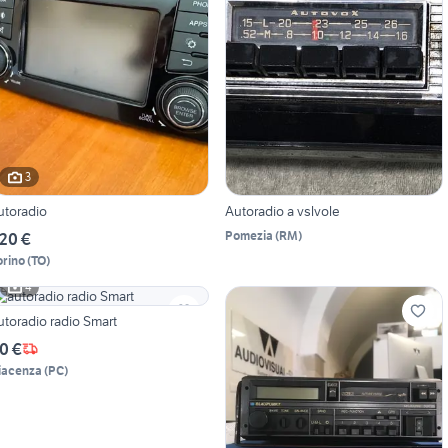
3
utoradio
Autoradio a vslvole
Pomezia
(
RM
)
20 €
orino
(
TO
)
4
utoradio radio Smart
0 €
iacenza
(
PC
)