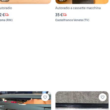
utoradio
Autoradio a cassette macchina
2 €
35 €
oma
(
RM
)
Castelfranco Veneto
(
TV
)