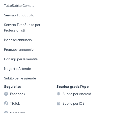
Uffici e Locali
TuttoSubito Compra
commerciali
Servizio TuttoSubito
elettronica
per la casa e la
sports e hobby
Servizio TuttoSubito per
persona
Informatica
Animali
Professionisti
Arredamento e
Console e
Accessori per
Casalinghi
Inserisci annuncio
Videogiochi
animali
Elettrodomestici
Promuovi annuncio
Audio/Video
Musica e Film
Giardino e Fai da te
Consigli per la vendita
Fotografia
Libri e Riviste
Abbigliamento e
Negozi e Aziende
Telefonia
Strumenti Musicali
Accessori
Subito per le aziende
Sports
Tutto per i bambini
Seguici su
Scarica gratis l'App
Biciclette
Facebook
Subito per Android
Collezionismo
TikTok
Subito per iOS
Instagram