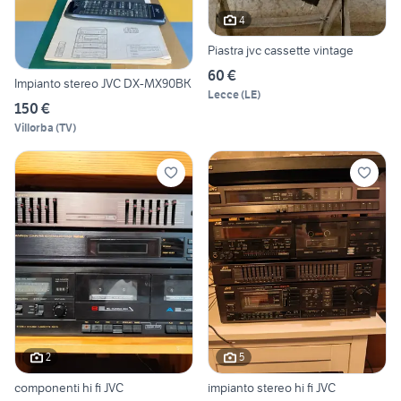
4
Piastra jvc cassette vintage
60 €
Impianto stereo JVC DX-MX90BK
Lecce
(
LE
)
150 €
Villorba
(
TV
)
2
5
componenti hi fi JVC
impianto stereo hi fi JVC