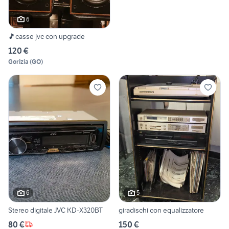
6
🎵casse jvc con upgrade
120 €
Gorizia
(
GO
)
6
5
Stereo digitale JVC KD-X320BT
giradischi con equalizzatore
80 €
150 €