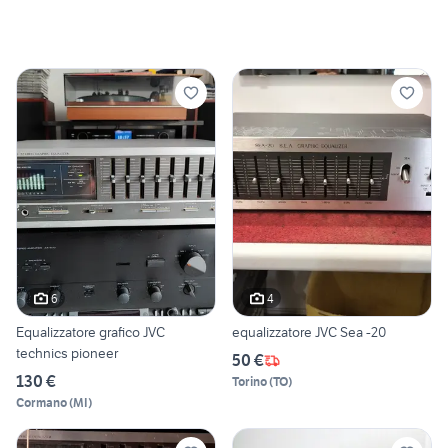
6
4
Equalizzatore grafico JVC
equalizzatore JVC Sea -20
technics pioneer
50 €
130 €
Torino
(
TO
)
Cormano
(
MI
)