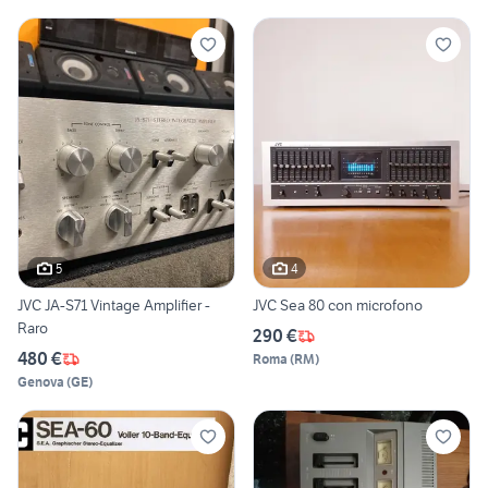
5
4
JVC JA-S71 Vintage Amplifier -
JVC Sea 80 con microfono
Raro
290 €
480 €
Roma
(
RM
)
Genova
(
GE
)