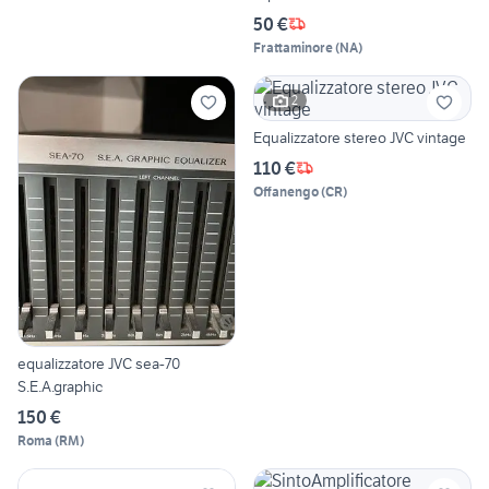
50 €
Frattaminore
(
NA
)
2
Equalizzatore stereo JVC vintage
110 €
Offanengo
(
CR
)
equalizzatore JVC sea-70
S.E.A.graphic
150 €
Roma
(
RM
)