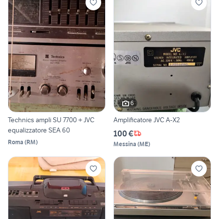
6
Technics ampli SU 7700 + JVC
Amplificatore JVC A-X2
equalizzatore SEA 60
100 €
Roma
(
RM
)
Messina
(
ME
)