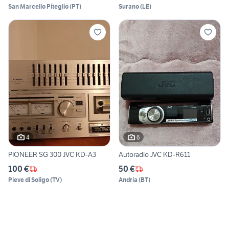
San Marcello Piteglio
(
PT
)
Surano
(
LE
)
4
6
PIONEER SG 300 JVC KD-A3
Autoradio JVC KD-R611
100 €
50 €
Pieve di Soligo
(
TV
)
Andria
(
BT
)