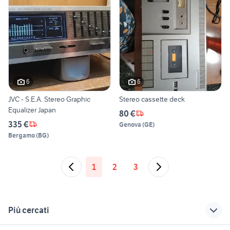
6
6
JVC - S.E.A. Stereo Graphic
Stereo cassette deck
Equalizer Japan
80 €
335 €
Genova
(
GE
)
Bergamo
(
BG
)
1
2
3
Più cercati