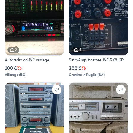
2
6
Autoradio cd JVC vintage
SintoAmplificatore JVC RX816R
100 €
300 €
Villongo
(
BG
)
Gravina in Puglia
(
BA
)