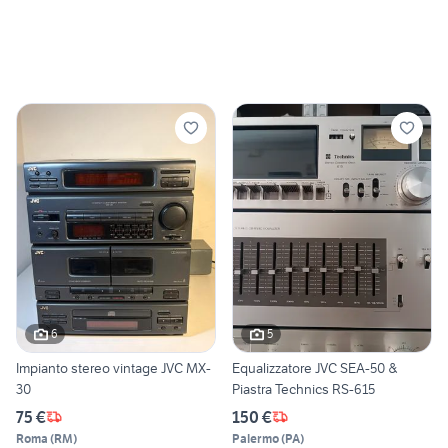
6
5
Impianto stereo vintage JVC MX-
Equalizzatore JVC SEA-50 &
30
Piastra Technics RS-615
75 €
150 €
Roma
(
RM
)
Palermo
(
PA
)