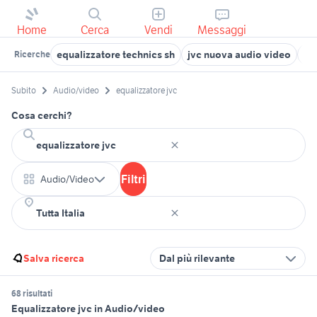
Home
Cerca
Vendi
Messaggi
equalizzatore technics sh
jvc nuova audio video
cuf
Ricerche
Subito
Audio/video
equalizzatore jvc
Cosa cerchi?
Filtri
Audio/Video
Salva ricerca
Dal più rilevante
68 risultati
Equalizzatore jvc in Audio/video