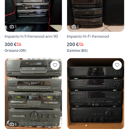
3
3
Impianto hi fi Kenwood anni 90
Impianto Hi-Fi Kenwood
300 €
200 €
Oristano
(
OR
)
Dalmine
(
BG
)
6