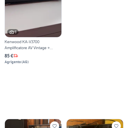
6
Kenwood KA-V3700
Amplificatore AV Vintage +
PHONO
85 €
Agrigento
(
AG
)