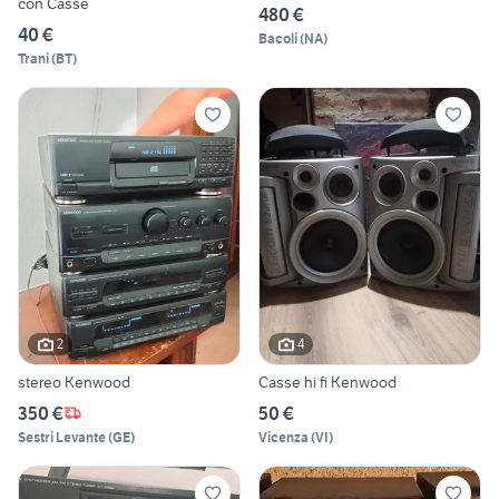
con Casse
480 €
40 €
Bacoli
(
NA
)
Trani
(
BT
)
2
4
stereo Kenwood
Casse hi fi Kenwood
350 €
50 €
Sestri Levante
(
GE
)
Vicenza
(
VI
)