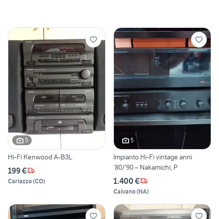
5
5
Hi-Fi Kenwood A-B3L
Impianto Hi-Fi vintage anni
’80/’90 – Nakamichi, P
199 €
1.400 €
Carlazzo
(
CO
)
Caivano
(
NA
)