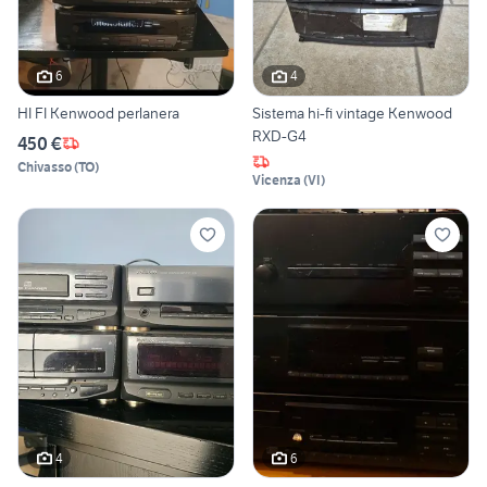
6
4
HI FI Kenwood perlanera
Sistema hi-fi vintage Kenwood
RXD-G4
450 €
Chivasso
(
TO
)
Vicenza
(
VI
)
4
6