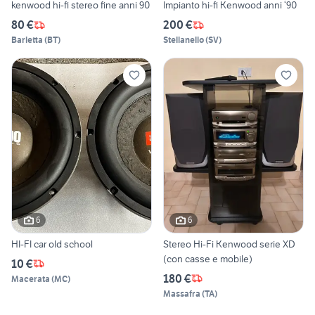
kenwood hi-fi stereo fine anni 90
Impianto hi-fi Kenwood anni ‘90
80 €
200 €
Barletta
(
BT
)
Stellanello
(
SV
)
6
6
HI-FI car old school
Stereo Hi-Fi Kenwood serie XD
(con casse e mobile)
10 €
180 €
Macerata
(
MC
)
Massafra
(
TA
)