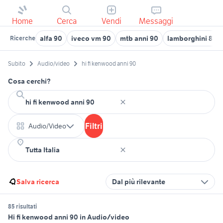
Home
Cerca
Vendi
Messaggi
alfa 90
iveco vm 90
mtb anni 90
lamborghini 874 
Ricerche
Subito
Audio/video
hi fi kenwood anni 90
Cosa cerchi?
Filtri
Audio/Video
Salva ricerca
Dal più rilevante
85 risultati
Hi fi kenwood anni 90 in Audio/video