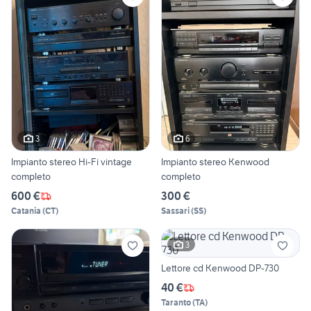
3
6
Impianto stereo Hi-Fi vintage
Impianto stereo Kenwood
completo
completo
600 €
300 €
Catania
(
CT
)
Sassari
(
SS
)
3
Lettore cd Kenwood DP-730
40 €
Taranto
(
TA
)