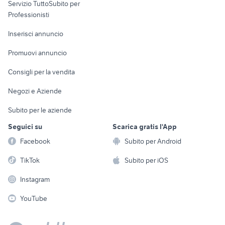
Servizio TuttoSubito per
persona
Informatica
Animali
Professionisti
Arredamento e
Console e
Accessori per
Casalinghi
Inserisci annuncio
Videogiochi
animali
Elettrodomestici
Promuovi annuncio
Audio/Video
Musica e Film
Giardino e Fai da te
Consigli per la vendita
Fotografia
Libri e Riviste
Abbigliamento e
Negozi e Aziende
Telefonia
Strumenti Musicali
Accessori
Subito per le aziende
Sports
Tutto per i bambini
Seguici su
Scarica gratis l'App
Biciclette
Facebook
Subito per Android
Collezionismo
TikTok
Subito per iOS
Instagram
YouTube