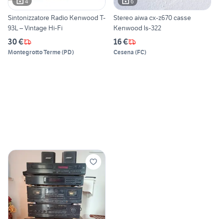
4
6
Sintonizzatore Radio Kenwood T-
Stereo aiwa cx-z670 casse
93L – Vintage Hi-Fi
Kenwood ls-322
30 €
16 €
Montegrotto Terme
(
PD
)
Cesena
(
FC
)