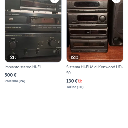
6
2
Impianto stereo HI-FI
Sistema HI-FI Midi Kenwood UD-
50
500 €
130 €
Palermo
(
PA
)
Torino
(
TO
)