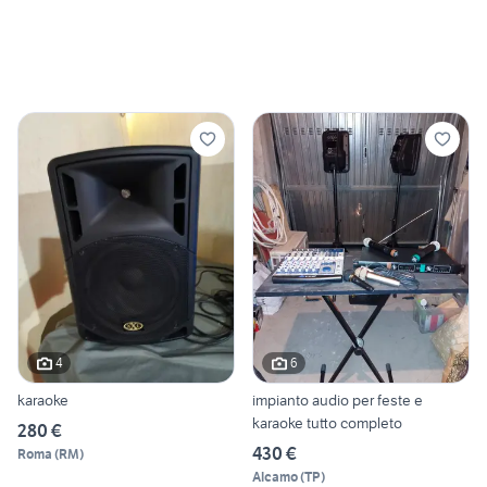
4
6
karaoke
impianto audio per feste e
karaoke tutto completo
280 €
430 €
Roma
(
RM
)
Alcamo
(
TP
)