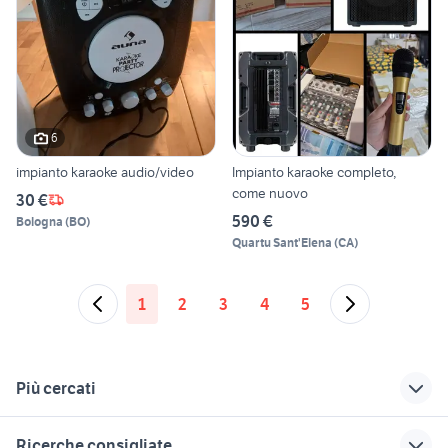
6
impianto karaoke audio/video
Impianto karaoke completo,
come nuovo
30 €
590 €
Bologna
(
BO
)
Quartu Sant'Elena
(
CA
)
1
2
3
4
5
Più cercati
Correlati
Richerche simili
Suggerimenti
Ricerche consigliate