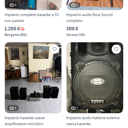
6
5
impianto completo karaoke e DJ
Impianto audio Ibiza Sound
non parlare
completo
1.200 €
300 €
Bergamo
(
BG
)
Verona
(
VR
)
6
2
Impianto karaoke casse
Impianto audio batteria esterna
amplificatore microfoni
cassa karaoke