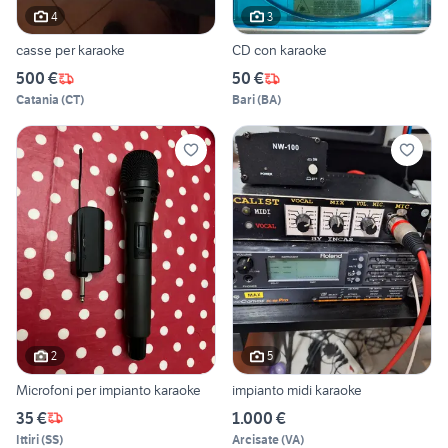
4
3
casse per karaoke
CD con karaoke
500 €
50 €
Catania
(
CT
)
Bari
(
BA
)
2
5
Microfoni per impianto karaoke
impianto midi karaoke
35 €
1.000 €
Ittiri
(
SS
)
Arcisate
(
VA
)