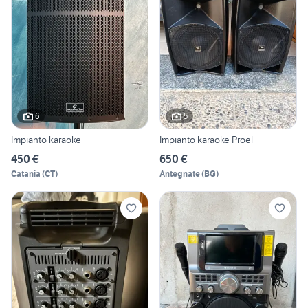
6
5
Impianto karaoke
Impianto karaoke Proel
450 €
650 €
Catania
(
CT
)
Antegnate
(
BG
)