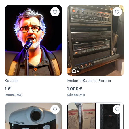
4
Karaoke
Impianto Karaoke Pioneer
1 €
1.000 €
Roma
(
RM
)
Milano
(
MI
)