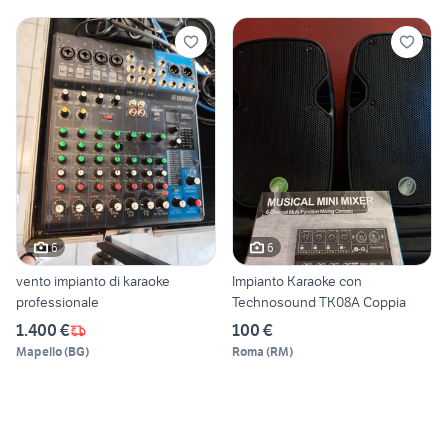
6
6
vento impianto di karaoke
Impianto Karaoke con
professionale
Technosound TK08A Coppia
1.400 €
100 €
Mapello
(
BG
)
Roma
(
RM
)