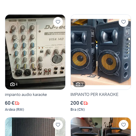
4
3
impianto audio karaoke
IMPIANTO PER KARAOKE
60 €
200 €
Ardea
(
RM
)
Bra
(
CN
)