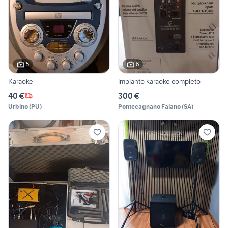
5
6
Karaoke
impianto karaoke completo
40 €
300 €
Urbino
(
PU
)
Pontecagnano Faiano
(
SA
)