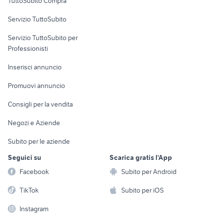
TuttoSubito Compra
commerciali
Servizio TuttoSubito
elettronica
per la casa e la
sports e hobby
Servizio TuttoSubito per
persona
Informatica
Animali
Professionisti
Arredamento e
Console e
Accessori per
Casalinghi
Inserisci annuncio
Videogiochi
animali
Elettrodomestici
Promuovi annuncio
Audio/Video
Musica e Film
Giardino e Fai da te
Consigli per la vendita
Fotografia
Libri e Riviste
Abbigliamento e
Negozi e Aziende
Telefonia
Strumenti Musicali
Accessori
Subito per le aziende
Sports
Tutto per i bambini
Seguici su
Scarica gratis l'App
Biciclette
Facebook
Subito per Android
Collezionismo
TikTok
Subito per iOS
Instagram