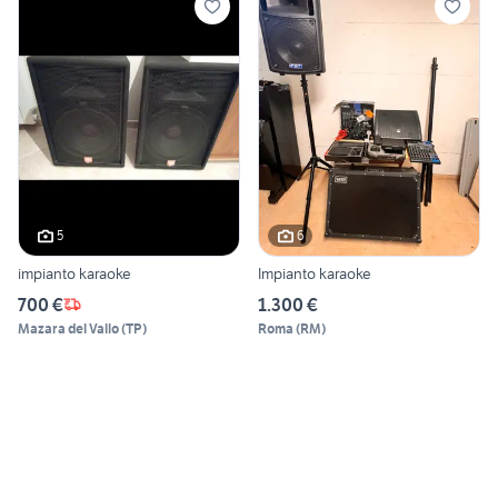
5
6
impianto karaoke
Impianto karaoke
700 €
1.300 €
Mazara del Vallo
(
TP
)
Roma
(
RM
)