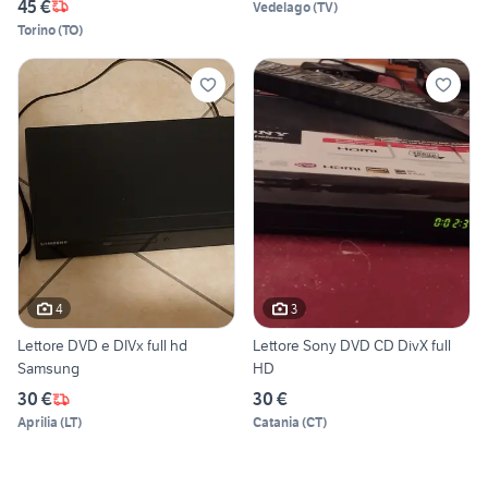
45 €
Vedelago
(
TV
)
Torino
(
TO
)
4
3
Lettore DVD e DIVx full hd
Lettore Sony DVD CD DivX full
Samsung
HD
30 €
30 €
Aprilia
(
LT
)
Catania
(
CT
)