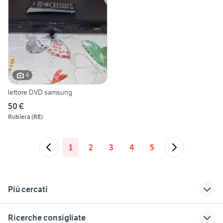
4
lettore DVD samsung
50 €
Rubiera
(
RE
)
1
2
3
4
5
Più cercati
Correlati
Richerche simili
Suggerimenti
Ricerche consigliate