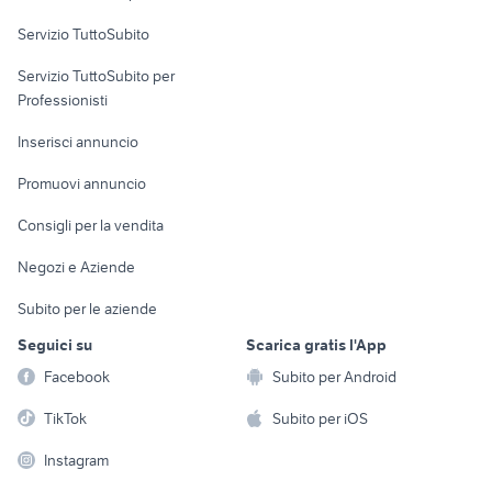
Servizio TuttoSubito
elettronica
per la casa e la
sports e hobby
Servizio TuttoSubito per
persona
Informatica
Animali
Professionisti
Arredamento e
Console e
Accessori per
Casalinghi
Inserisci annuncio
Videogiochi
animali
Elettrodomestici
Promuovi annuncio
Audio/Video
Musica e Film
Giardino e Fai da te
Consigli per la vendita
Fotografia
Libri e Riviste
Abbigliamento e
Negozi e Aziende
Telefonia
Strumenti Musicali
Accessori
Subito per le aziende
Sports
Tutto per i bambini
Seguici su
Scarica gratis l'App
Biciclette
Facebook
Subito per Android
Collezionismo
TikTok
Subito per iOS
Instagram