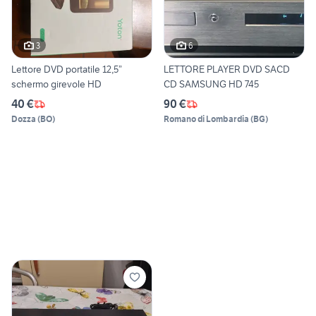
3
6
Lettore DVD portatile 12,5”
LETTORE PLAYER DVD SACD
schermo girevole HD
CD SAMSUNG HD 745
40 €
90 €
Dozza
(
BO
)
Romano di Lombardia
(
BG
)