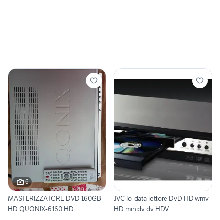
6
MASTERIZZATORE DVD 160GB
JVC io-data lettore DvD HD wmv-
HD QUONIX-6160 HD
HD minidv dv HDV