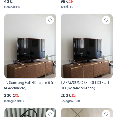
40 €
99 €
Como
(
CO
)
Terni
(
TR
)
TV Samsung Full HD - serie 6 (no
TV SAMSUNG 55 POLLICI FULL-
telecomando)
HD (no telecomando)
200 €
200 €
Bologna
(
BO
)
Bologna
(
BO
)