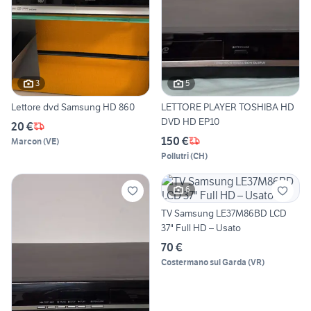
3
5
Lettore dvd Samsung HD 860
LETTORE PLAYER TOSHIBA HD
DVD HD EP10
20 €
150 €
Marcon
(
VE
)
Pollutri
(
CH
)
6
TV Samsung LE37M86BD LCD
37" Full HD – Usato
70 €
Costermano sul Garda
(
VR
)