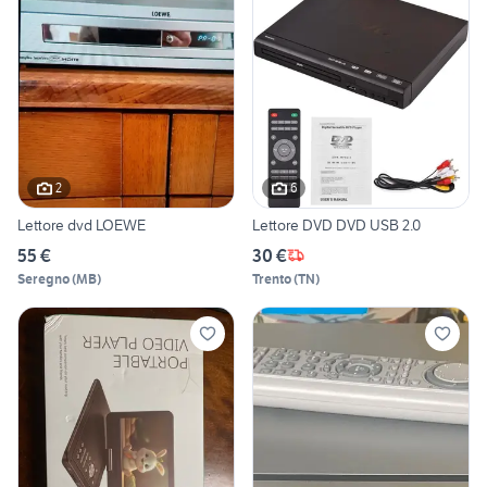
2
6
Lettore dvd LOEWE
Lettore DVD DVD USB 2.0
55 €
30 €
Seregno
(
MB
)
Trento
(
TN
)