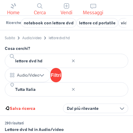
Home
Cerca
Vendi
Messaggi
notebook con lettore dvd
lettore cd portatile
video
Ricerche
Subito
Audio/video
lettore dvd hd
Cosa cerchi?
Filtri
Audio/Video
Salva ricerca
Dal più rilevante
290 risultati
Lettore dvd hd in Audio/video