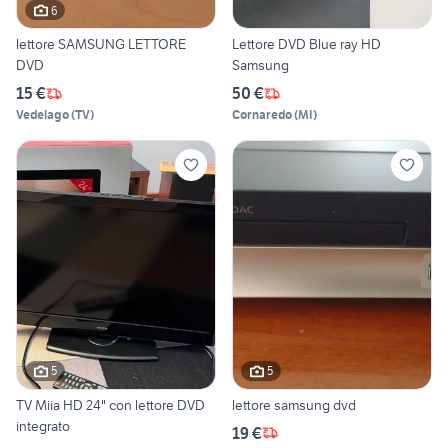
6
lettore SAMSUNG LETTORE
Lettore DVD Blue ray HD
DVD
Samsung
15 €
50 €
Vedelago
(
TV
)
Cornaredo
(
MI
)
5
5
TV Miia HD 24" con lettore DVD
lettore samsung dvd
integrato
19 €