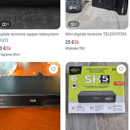
6
5
igitale terrestre zapper telesystem
Mini digitale terrestre TELESYSTEM
s6211
25 €
0 €
Mottola
(
TA
)
rispano
(
NA
)