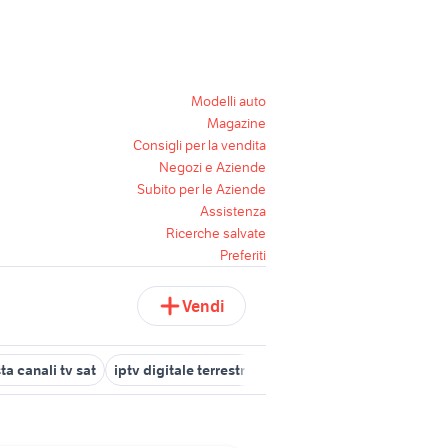
Modelli auto
Magazine
Consigli per la vendita
Negozi e Aziende
Subito per le Aziende
Assistenza
Ricerche salvate
Preferiti
Vendi
sta canali tv sat
iptv digitale terrestre
frequenze digitale terrestr