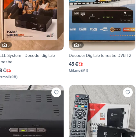
3
4
ELE System - Decoder digitale
Decoder Digitale terrestre DVB T2
errestre
45 €
8 €
Milano
(
MI
)
ermoli
(
CB
)