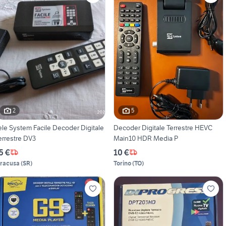
2
5
ele System Facile Decoder Digitale
Decoder Digitale Terrestre HEVC
errestre DV3
Main10 HDR Media P
5 €
10 €
iracusa
(
SR
)
Torino
(
TO
)