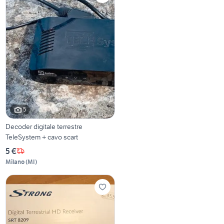
5
Decoder digitale terrestre
TeleSystem + cavo scart
5 €
Milano
(
MI
)