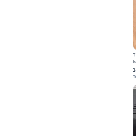
T
t
1
T