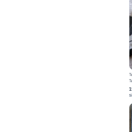
T
T
1
S