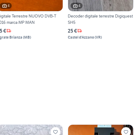
4
4
igitale Terrestre NUOVO DVB-T
Decoder digitale terrestre Digiquest
016 marca MP MAN
SH5
5 €
25 €
grate Brianza
(
MB
)
Castel d'Azzano
(
VR
)