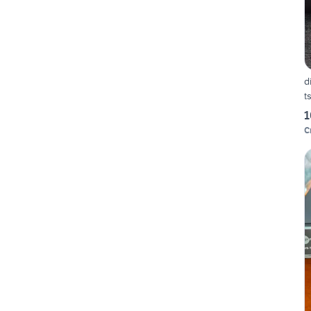
d
t
1
C