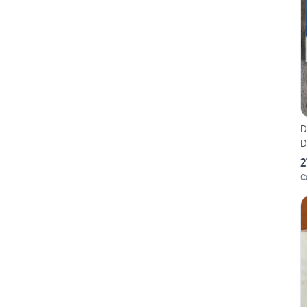
D
D
2
C