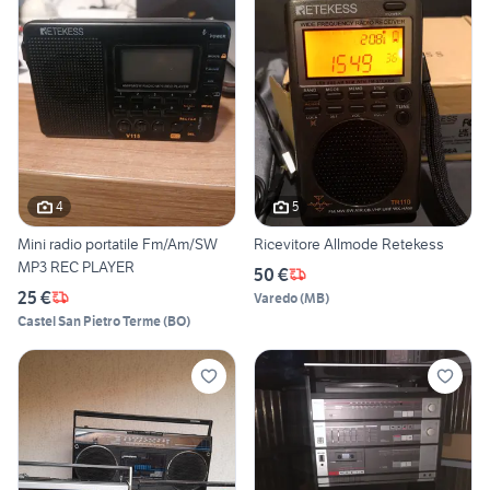
4
5
Mini radio portatile Fm/Am/SW
Ricevitore Allmode Retekess
MP3 REC PLAYER
50 €
25 €
Varedo
(
MB
)
Castel San Pietro Terme
(
BO
)