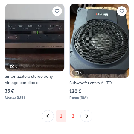
6
3
Sintonizzatore stereo Sony
Vintage con dipolo
Subwoofer attivo AUTO
35 €
130 €
Monza
(
MB
)
Roma
(
RM
)
1
2