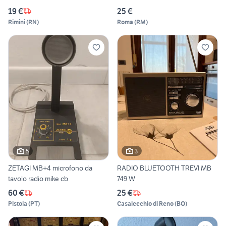
19 €
25 €
Rimini
(
RN
)
Roma
(
RM
)
5
3
ZETAGI MB+4 microfono da
RADIO BLUETOOTH TREVI MB
tavolo radio mike cb
749 W
60 €
25 €
Pistoia
(
PT
)
Casalecchio di Reno
(
BO
)