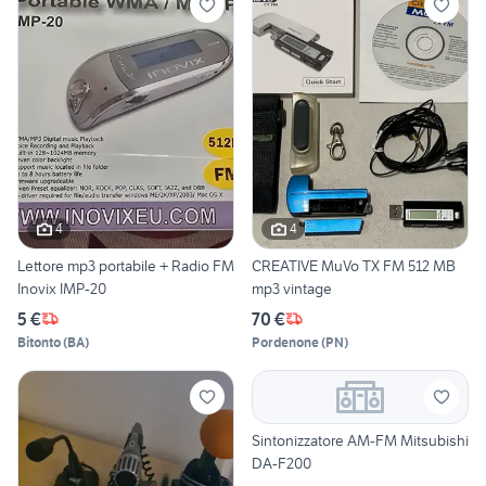
4
4
Lettore mp3 portabile + Radio FM
CREATIVE MuVo TX FM 512 MB
Inovix IMP-20
mp3 vintage
5 €
70 €
Bitonto
(
BA
)
Pordenone
(
PN
)
Sintonizzatore AM-FM Mitsubishi
DA-F200