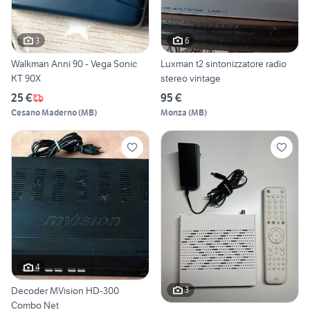
3
6
Walkman Anni 90 - Vega Sonic
Luxman t2 sintonizzatore radio
KT 90X
stereo vintage
25 €
95 €
Cesano Maderno
(
MB
)
Monza
(
MB
)
4
Decoder MVision HD-300
3
Combo Net