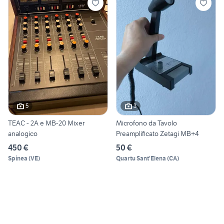
5
3
TEAC - 2A e MB-20 Mixer
Microfono da Tavolo
analogico
Preamplificato Zetagi MB+4
450 €
50 €
Spinea
(
VE
)
Quartu Sant'Elena
(
CA
)