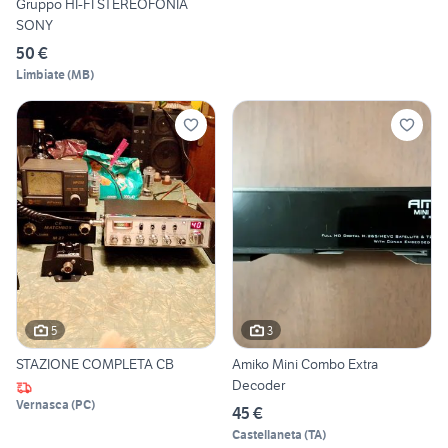
Gruppo HI-FI STEREOFONIA
SONY
50 €
Limbiate
(
MB
)
5
3
STAZIONE COMPLETA CB
Amiko Mini Combo Extra
Decoder
Vernasca
(
PC
)
45 €
Castellaneta
(
TA
)