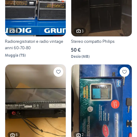
6
3
Radioregistratori e radio vintage
Stereo compatto Philips
anni 60-70-80
50 €
Muggia
(
TS
)
Desio
(
MB
)
6
2