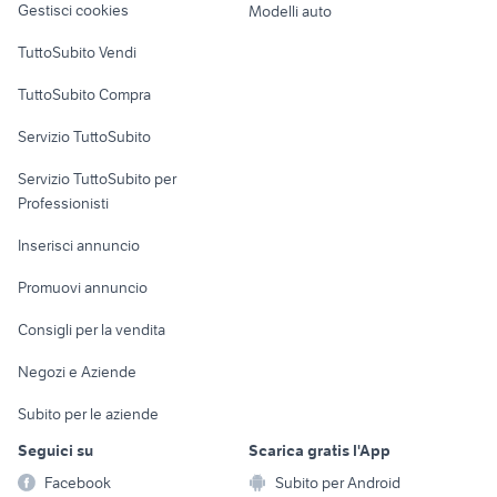
Gestisci cookies
Modelli auto
Case vacanza
TuttoSubito Vendi
Uffici e Locali
TuttoSubito Compra
commerciali
Servizio TuttoSubito
elettronica
per la casa e la
sports e hobby
Servizio TuttoSubito per
persona
Informatica
Animali
Professionisti
Arredamento e
Console e
Accessori per
Casalinghi
Inserisci annuncio
Videogiochi
animali
Elettrodomestici
Promuovi annuncio
Audio/Video
Musica e Film
Giardino e Fai da te
Consigli per la vendita
Fotografia
Libri e Riviste
Abbigliamento e
Negozi e Aziende
Telefonia
Strumenti Musicali
Accessori
Subito per le aziende
Sports
Tutto per i bambini
Seguici su
Scarica gratis l'App
Biciclette
Facebook
Subito per Android