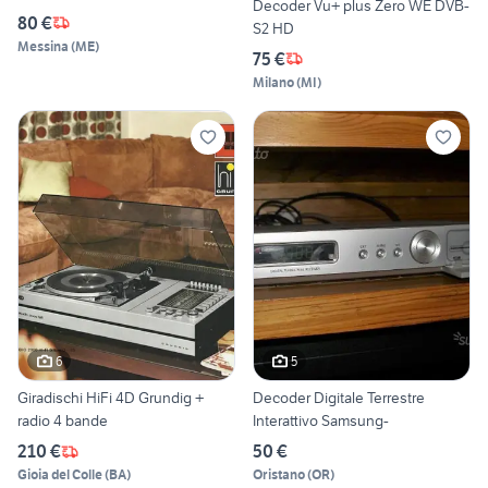
Decoder Vu+ plus Zero WE DVB-
80 €
S2 HD
Messina
(
ME
)
75 €
Milano
(
MI
)
6
5
Giradischi HiFi 4D Grundig +
Decoder Digitale Terrestre
radio 4 bande
Interattivo Samsung-
210 €
50 €
Gioia del Colle
(
BA
)
Oristano
(
OR
)