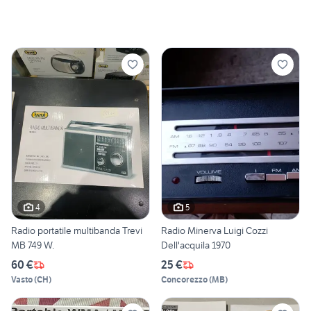
4
5
Radio portatile multibanda Trevi
Radio Minerva Luigi Cozzi
MB 749 W.
Dell'acquila 1970
60 €
25 €
Vasto
(
CH
)
Concorezzo
(
MB
)