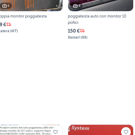
6
4
oppia monitor poggiatesta
poggiatesta auto con monitor 10
pollici
9 €
150 €
atera
(
MT
)
Sassari
(
SS
)