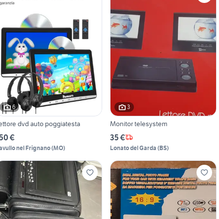
6
3
ettore dvd auto poggiatesta
Monitor telesystem
50 €
35 €
avullo nel Frignano
(
MO
)
Lonato del Garda
(
BS
)