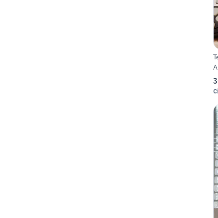
T
A
3
C