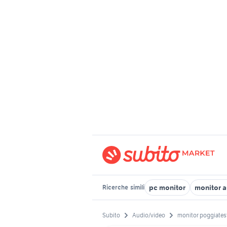
pc monitor
monitor a
Ricerche
simili
Subito
Audio/video
monitor poggiates