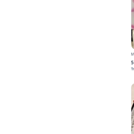
M
5
T