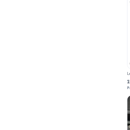
L
1
P