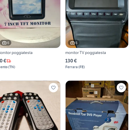
6
6
onitor poggiatesta
monitor TV poggiatesta
0 €
130 €
rento
(
TN
)
Ferrara
(
FE
)