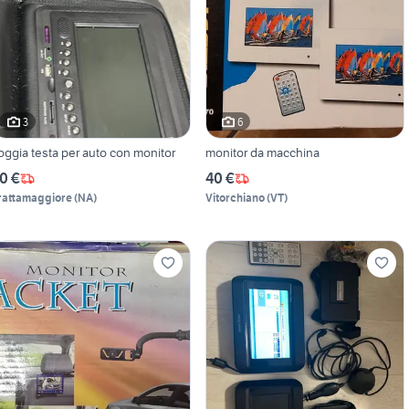
3
6
oggia testa per auto con monitor
monitor da macchina
0 €
40 €
rattamaggiore
(
NA
)
Vitorchiano
(
VT
)