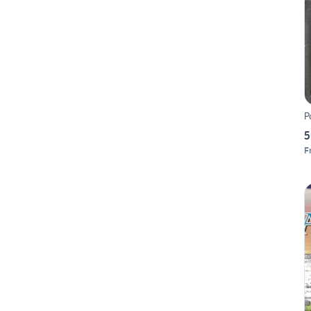
P
5
F