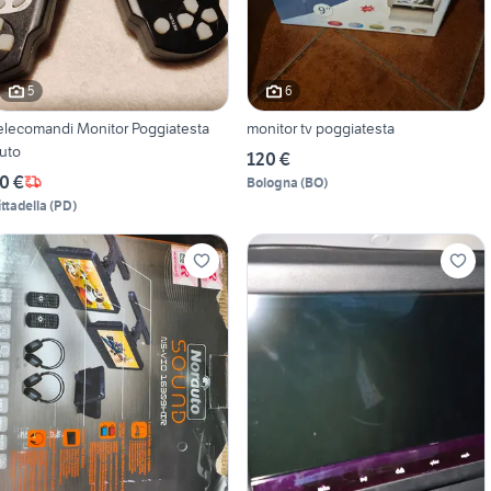
5
6
elecomandi Monitor Poggiatesta
monitor tv poggiatesta
uto
120 €
0 €
Bologna
(
BO
)
ittadella
(
PD
)