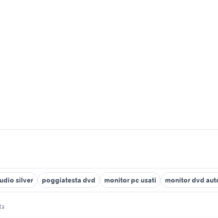
udio silver
poggiatesta dvd
monitor pc usati
monitor dvd aut
ta