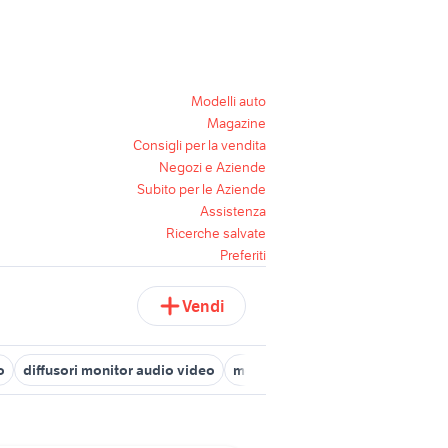
Modelli auto
Magazine
Consigli per la vendita
Negozi e Aziende
Subito per le Aziende
Assistenza
Ricerche salvate
Preferiti
Vendi
o
diffusori monitor audio video
monitor audio audio video
han