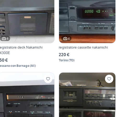
4
4
egistratore deck Nakamichi
registratore cassette nakamichi
X300E
220 €
50 €
Torino
(
TO
)
essano con Bornago
(
MI
)