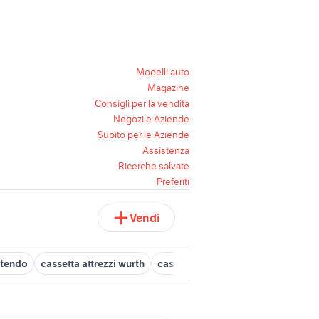
Modelli auto
Magazine
Consigli per la vendita
Negozi e Aziende
Subito per le Aziende
Assistenza
Ricerche salvate
Preferiti
Vendi
ntendo
cassetta attrezzi wurth
cassetto cassa
nakamichi
ste