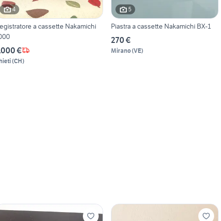
4
5
egistratore a cassette Nakamichi
Piastra a cassette Nakamichi BX-1
000
270 €
.000 €
Mirano
(
VE
)
hieti
(
CH
)