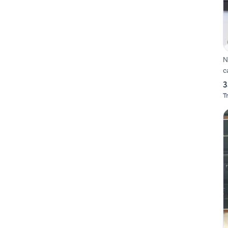
N
c
3
T