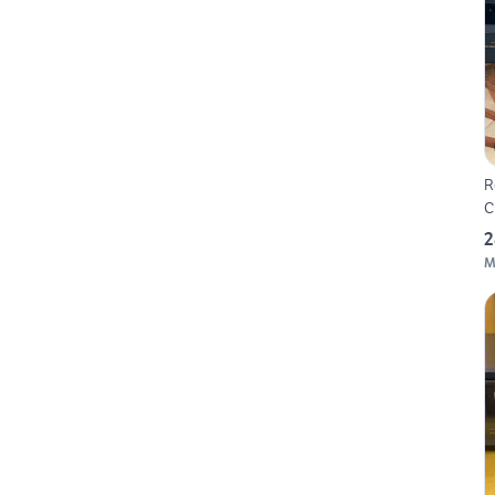
R
C
2
M