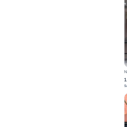
N
1
S