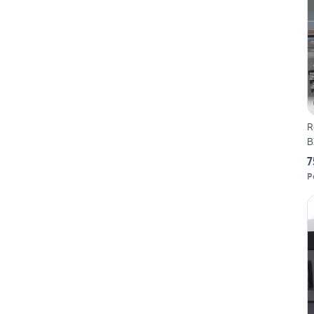
R
B
7
P