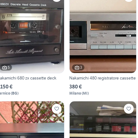
5
3
akamichi 680 zx cassette deck
Nakamichi 480 registratore cassette
.150 €
380 €
arnico
(
BG
)
Milano
(
MI
)