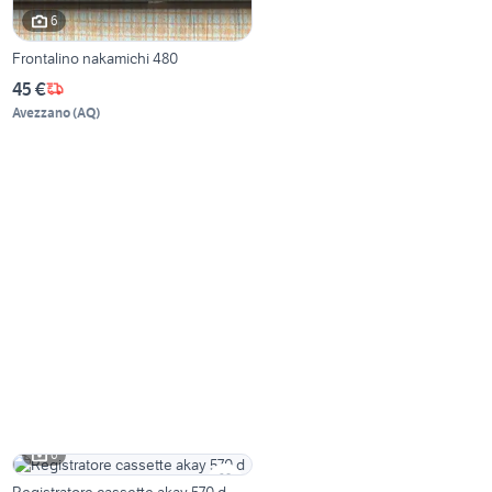
6
Frontalino nakamichi 480
45 €
Avezzano
(
AQ
)
6
Registratore cassette akay 570 d