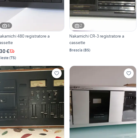
6
2
akamichi 480 registratore a
Nakamichi CR-3 registratore a
assette
cassette
Brescia
(
BS
)
30 €
rieste
(
TS
)