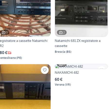
3
2
egistratore a cassette Nakamichi
Nakamichi 681 ZX registratore a
R2
cassette
Brescia
(
BS
)
80 €
ontesilvano
(
PE
)
6
NAKAMICHI 482
60 €
Verona
(
VR
)