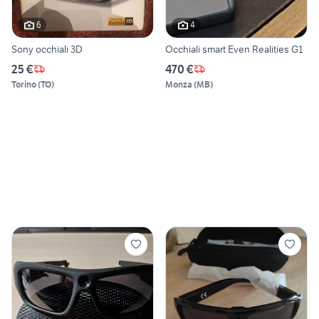
6
4
Sony occhiali 3D
Occhiali smart Even Realities G1
25 €
470 €
Torino
(
TO
)
Monza
(
MB
)