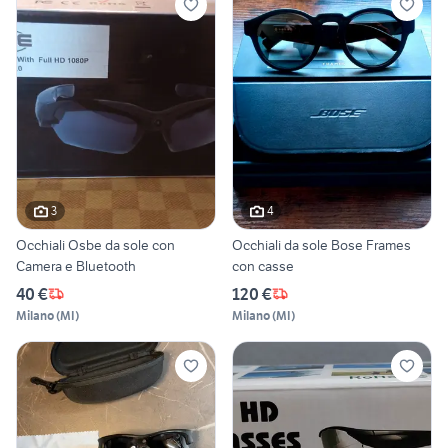
3
4
Occhiali Osbe da sole con
Occhiali da sole Bose Frames
Camera e Bluetooth
con casse
40 €
120 €
Milano
(
MI
)
Milano
(
MI
)