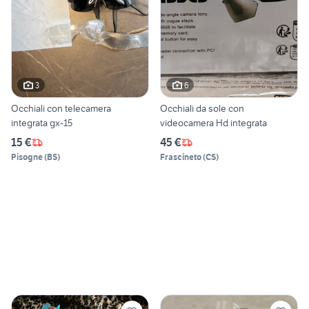
3
6
Occhiali con telecamera
Occhiali da sole con
integrata gx-15
videocamera Hd integrata
15 €
45 €
Pisogne
(
BS
)
Frascineto
(
CS
)