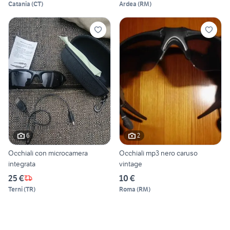
Catania
(
CT
)
Ardea
(
RM
)
6
2
Occhiali con microcamera
Occhiali mp3 nero caruso
integrata
vintage
25 €
10 €
Terni
(
TR
)
Roma
(
RM
)