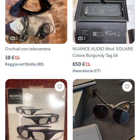
3
3
Occhiali con telecamera
NUANCE AUDIO Mod. SQUARE
Colore Burgundy Tag.54
38 €
650 €
Reggio nell'Emilia
(
RE
)
Mascalucia
(
CT
)