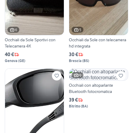
6
5
Occhiali da Sole Sportivi con
Occhiali da Sole con telecamera
Telecamera 4K
hd integrata
40 €
30 €
Genova
(
GE
)
Brescia
(
BS
)
6
Occhiali con altoparlante
Bluetooth fotocromatica
39 €
Bitritto
(
BA
)