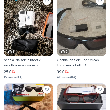
3
6
occhiali da sole blutoot x
Occhiali da Sole Sportivi con
ascoltare musica e risp
Fotocamera Full HD
25 €
39 €
Ravenna
(
RA
)
Alfonsine
(
RA
)