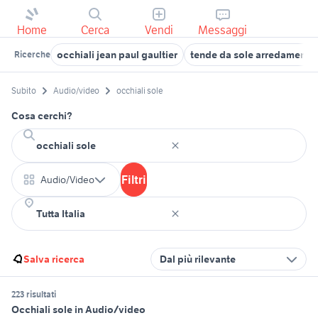
Home
Cerca
Vendi
Messaggi
occhiali jean paul gaultier
tende da sole arredamento
Ricerche
Subito
Audio/video
occhiali sole
Cosa cerchi?
Filtri
Audio/Video
Salva ricerca
Dal più rilevante
223 risultati
Occhiali sole in Audio/video