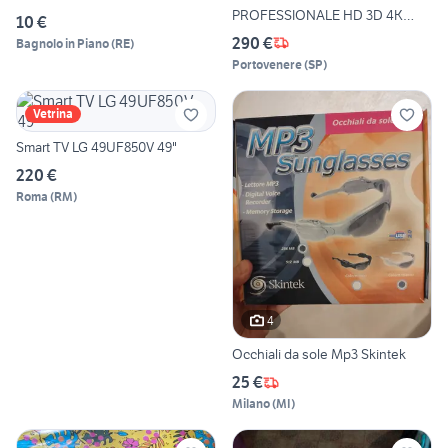
PROFESSIONALE HD 3D 4K
10 €
SHIFT
290 €
Bagnolo in Piano
(
RE
)
Portovenere
(
SP
)
Vetrina
Smart TV LG 49UF850V 49"
220 €
Roma
(
RM
)
4
Occhiali da sole Mp3 Skintek
25 €
Milano
(
MI
)