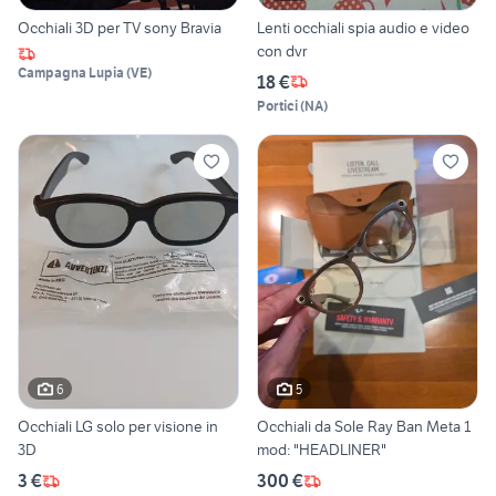
Occhiali 3D per TV sony Bravia
Lenti occhiali spia audio e video
con dvr
Campagna Lupia
(
VE
)
18 €
Portici
(
NA
)
6
5
Occhiali LG solo per visione in
Occhiali da Sole Ray Ban Meta 1
3D
mod: "HEADLINER"
3 €
300 €