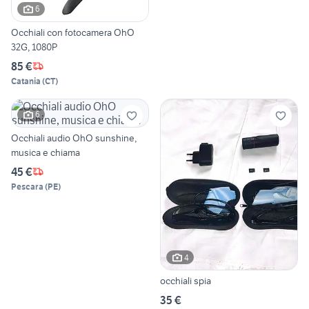
6
Occhiali con fotocamera OhO
32G, 1080P
85 €
Catania
(
CT
)
6
Occhiali audio OhO sunshine,
musica e chiama
45 €
Pescara
(
PE
)
4
occhiali spia
35 €