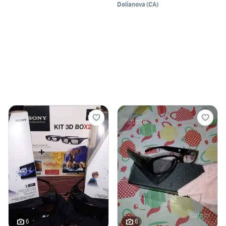
Dolianova
(
CA
)
6
6