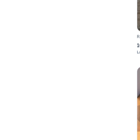
R
1
L