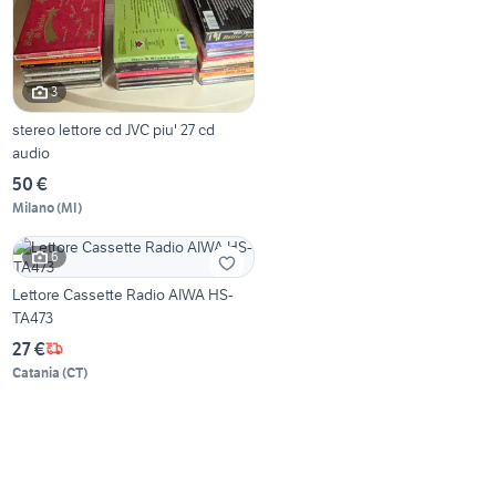
3
stereo lettore cd JVC piu' 27 cd
audio
50 €
Milano
(
MI
)
6
Lettore Cassette Radio AIWA HS-
TA473
27 €
Catania
(
CT
)