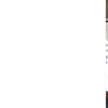
R
1
3
Z