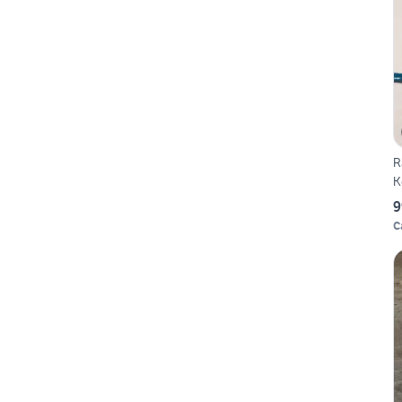
R
K
9
C