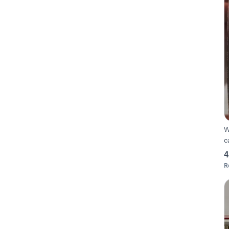
W
c
4
R