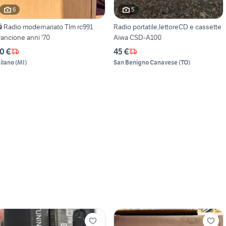
6
5
 Radio modernariato Tlm rc991
Radio portatile,lettoreCD e cassette
rancione anni '70
Aiwa CSD-A100
0 €
45 €
ilano
(
MI
)
San Benigno Canavese
(
TO
)