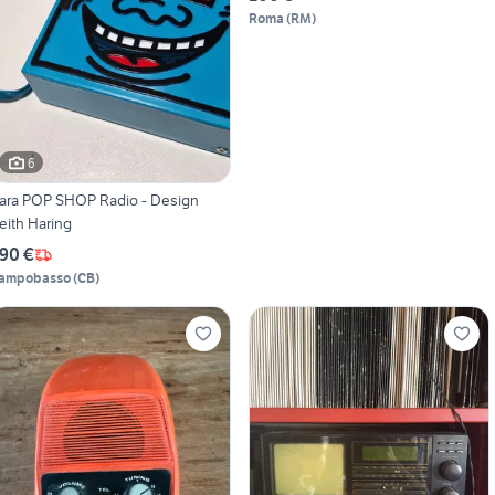
Roma
(
RM
)
6
ara POP SHOP Radio - Design
eith Haring
90 €
ampobasso
(
CB
)