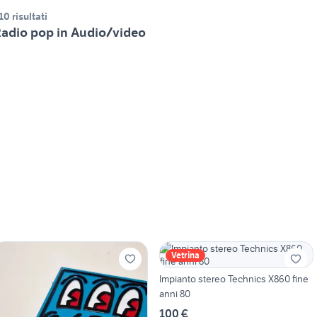
10 risultati
adio pop in Audio/video
Vetrina
Impianto stereo Technics X860 fine
anni 80
100 €