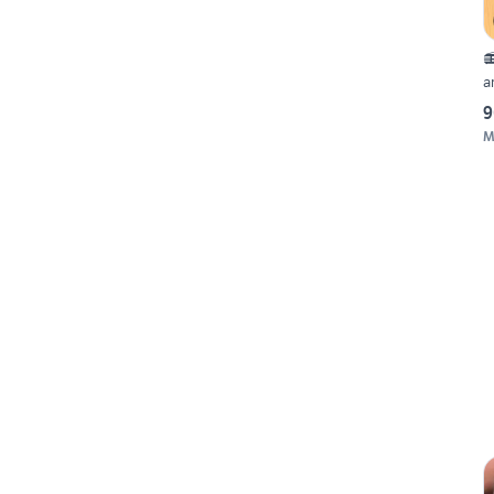

a
9
M