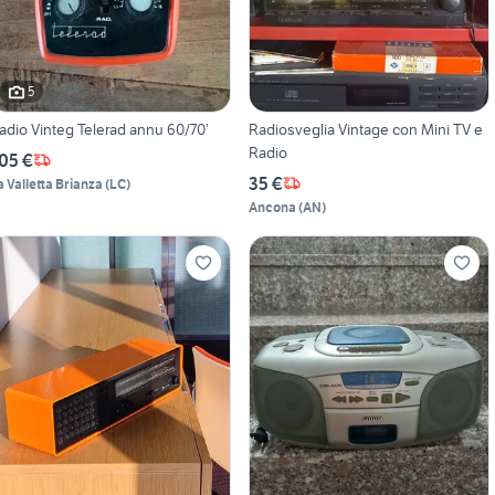
5
adio Vinteg Telerad annu 60/70’
Radiosveglia Vintage con Mini TV e
Radio
05 €
35 €
a Valletta Brianza
(
LC
)
Ancona
(
AN
)