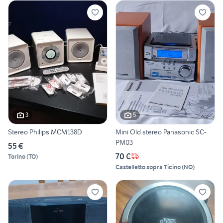
3
5
Stereo Philips MCM138D
Mini Old stereo Panasonic SC-
PM03
55 €
70 €
Torino
(
TO
)
Castelletto sopra Ticino
(
NO
)