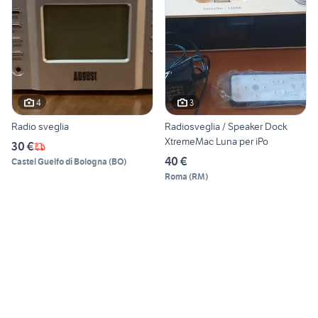
4
3
Radio sveglia
Radiosveglia / Speaker Dock
XtremeMac Luna per iPo
30 €
40 €
Castel Guelfo di Bologna
(
BO
)
Roma
(
RM
)