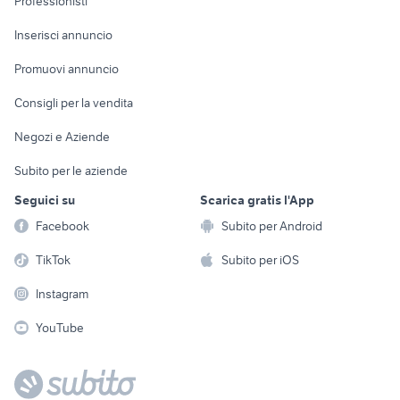
Professionisti
Arredamento e
Console e
Accessori per
Casalinghi
Inserisci annuncio
Videogiochi
animali
Elettrodomestici
Promuovi annuncio
Audio/Video
Musica e Film
Giardino e Fai da te
Consigli per la vendita
Fotografia
Libri e Riviste
Abbigliamento e
Negozi e Aziende
Telefonia
Strumenti Musicali
Accessori
Subito per le aziende
Sports
Tutto per i bambini
Seguici su
Scarica gratis l'App
Biciclette
Facebook
Subito per Android
Collezionismo
TikTok
Subito per iOS
Instagram
YouTube