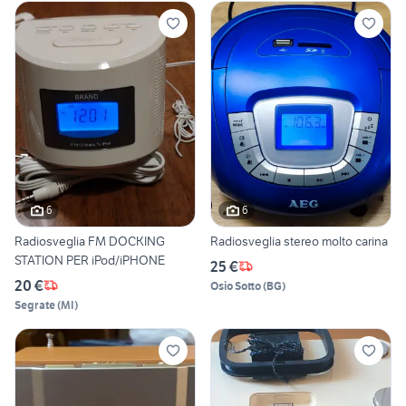
6
6
Radiosveglia FM DOCKING
Radiosveglia stereo molto carina
STATION PER iPod/iPHONE
25 €
20 €
Osio Sotto
(
BG
)
Segrate
(
MI
)