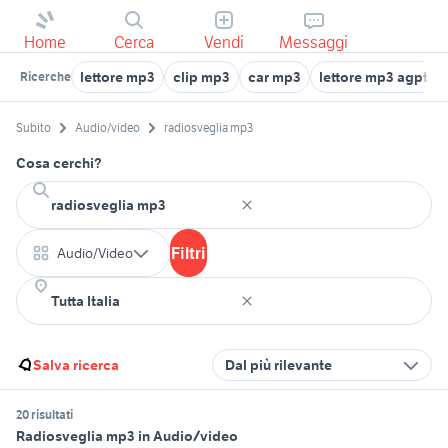
Home
Cerca
Vendi
Messaggi
lettore mp3
clip mp3
car mp3
lettore mp3 agptek
Ricerche
Subito
Audio/video
radiosveglia mp3
Cosa cerchi?
Filtri
Audio/Video
Salva ricerca
Dal più rilevante
20 risultati
Radiosveglia mp3 in Audio/video