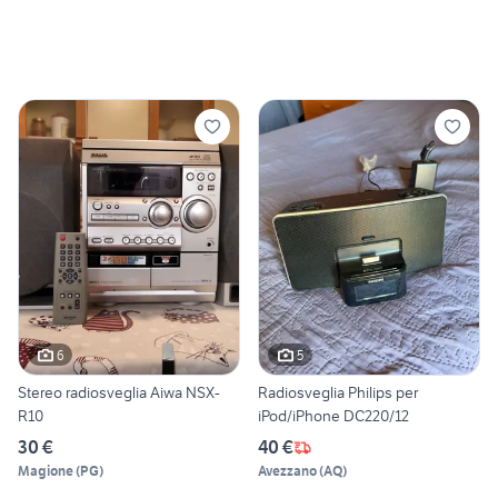
6
5
Stereo radiosveglia Aiwa NSX-
Radiosveglia Philips per
R10
iPod/iPhone DC220/12
30 €
40 €
Magione
(
PG
)
Avezzano
(
AQ
)