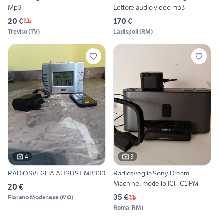
Mp3
Lettore audio video mp3
20 €
170 €
Treviso
(
TV
)
Ladispoli
(
RM
)
4
3
RADIOSVEGLIA AUGUST MB300
Radiosveglia Sony Dream
Machine, modello ICF-C1iPM
20 €
35 €
Fiorano Modenese
(
MO
)
Roma
(
RM
)