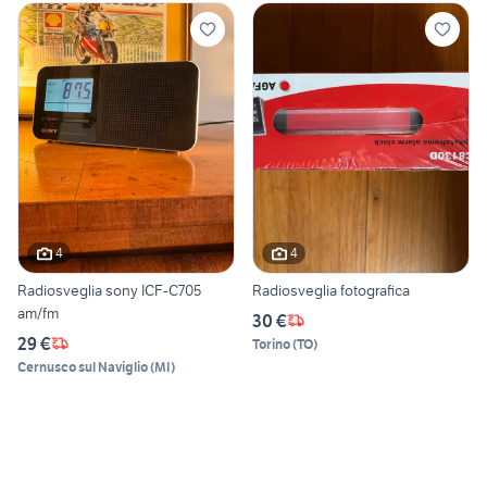
4
4
Radiosveglia sony ICF-C705
Radiosveglia fotografica
am/fm
30 €
29 €
Torino
(
TO
)
Cernusco sul Naviglio
(
MI
)