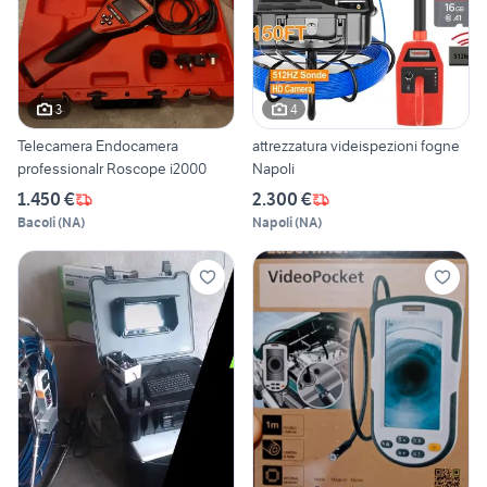
3
4
Telecamera Endocamera
attrezzatura videispezioni fogne
professionalr Roscope i2000
Napoli
1.450 €
2.300 €
Bacoli
(
NA
)
Napoli
(
NA
)