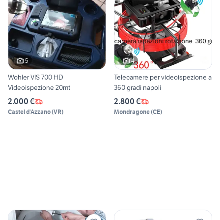
5
4
Wohler VIS 700 HD
Telecamere per videoispezione a
Videoispezione 20mt
360 gradi napoli
2.000 €
2.800 €
Castel d'Azzano
(
VR
)
Mondragone
(
CE
)