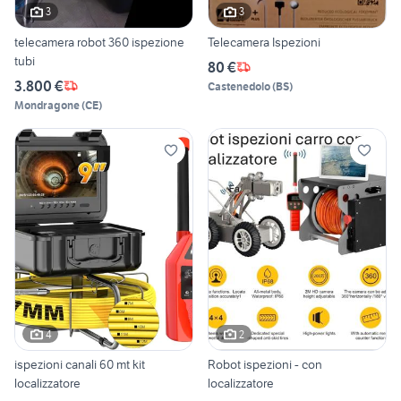
3
3
telecamera robot 360 ispezione
Telecamera Ispezioni
tubi
80 €
3.800 €
Castenedolo
(
BS
)
Mondragone
(
CE
)
4
2
ispezioni canali 60 mt kit
Robot ispezioni - con
localizzatore
localizzatore