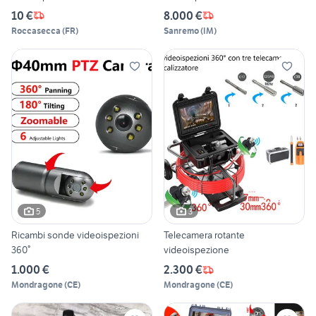
10 €
8.000 €
Roccasecca
(
FR
)
Sanremo
(
IM
)
5
3
Ricambi sonde videoispezioni
Telecamera rotante
360°
videoispezione
1.000 €
2.300 €
Mondragone
(
CE
)
Mondragone
(
CE
)