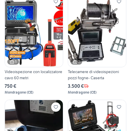
5
2
Videoispezione con localizzatore
Telecamere di videoispezioni
cavo 60 metri
pozzi fogne- Caserta
750 €
3.500 €
Mondragone
(
CE
)
Mondragone
(
CE
)