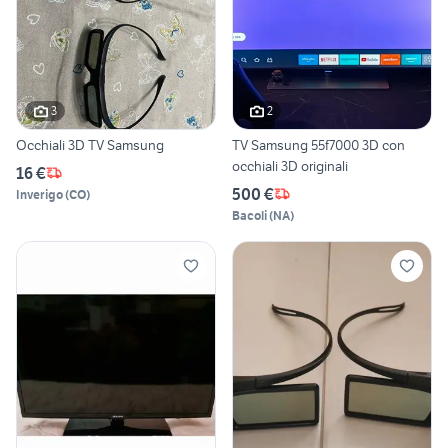
3
2
Occhiali 3D TV Samsung
TV Samsung 55f7000 3D con
occhiali 3D originali
16 €
500 €
Inverigo
(
CO
)
Bacoli
(
NA
)