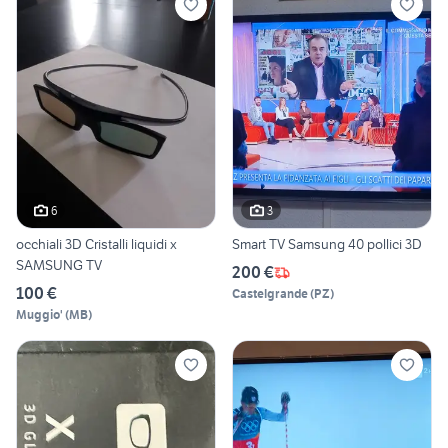
6
3
occhiali 3D Cristalli liquidi x
Smart TV Samsung 40 pollici 3D
SAMSUNG TV
200 €
100 €
Castelgrande
(
PZ
)
Muggio'
(
MB
)