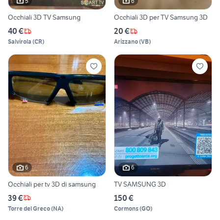
5
6
Occhiali 3D TV Samsung
Occhiali 3D per TV Samsung 3D
40 €
20 €
Salvirola
(
CR
)
Arizzano
(
VB
)
6
6
Occhiali per tv 3D di samsung
TV SAMSUNG 3D
39 €
150 €
Torre del Greco
(
NA
)
Cormons
(
GO
)