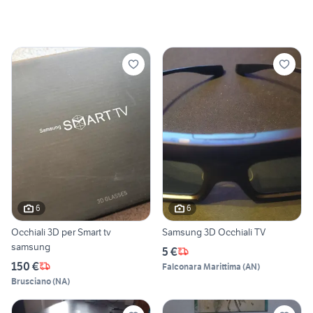
6
6
Occhiali 3D per Smart tv
Samsung 3D Occhiali TV
samsung
5 €
150 €
Falconara Marittima
(
AN
)
Brusciano
(
NA
)