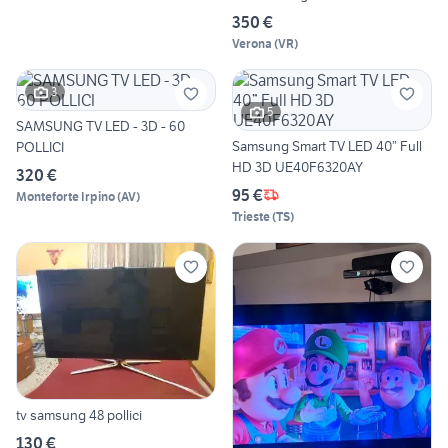
350 €
Verona
(
VR
)
3
5
SAMSUNG TV LED - 3D - 60
Samsung Smart TV LED 40” Full
POLLICI
HD 3D UE40F6320AY
320 €
95 €
Monteforte Irpino
(
AV
)
Trieste
(
TS
)
tv samsung 48 pollici
130 €