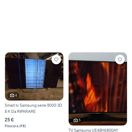
4
Smart tv Samsung serie 8000 3D
8 K Da RIPARARE
25 €
5
Pescara
(
PE
)
TV Samsung UE48H6800AY