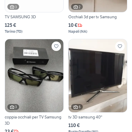
3
2
TV SAMSUNG 3D
Occhiali 3d per tv Samsung
125 €
10 €
Torino
(
TO
)
Napoli
(
NA
)
3
6
coppia occhiali per TV Samsung
tv 3D samsung 40''
3D
110 €
23 €
Busto Garolfo
(
MI
)