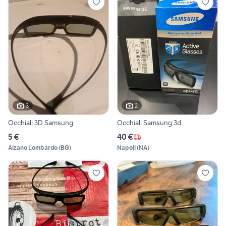
3
2
Occhiali 3D Samsung
Occhiali Samsung 3d
5 €
40 €
Alzano Lombardo
(
BG
)
Napoli
(
NA
)