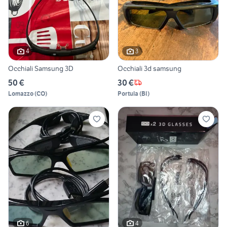
4
3
Occhiali Samsung 3D
Occhiali 3d samsung
50 €
30 €
Lomazzo
(
CO
)
Portula
(
BI
)
6
4