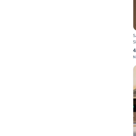
S
S
4
N