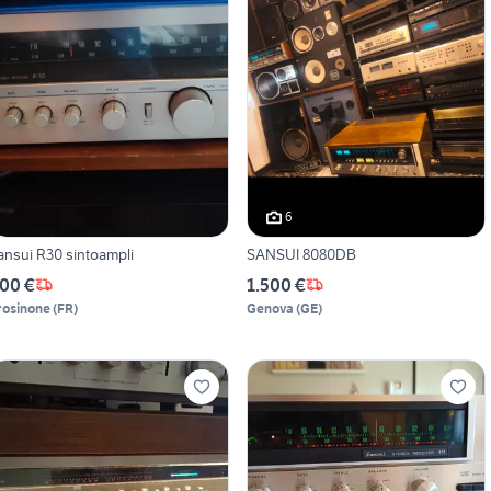
6
ansui R30 sintoampli
SANSUI 8080DB
00 €
1.500 €
rosinone
(
FR
)
Genova
(
GE
)