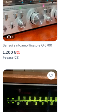
5
Sansui sintoamplificatore G 6700
1.200 €
Pedara
(
CT
)