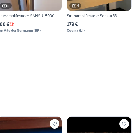
5
4
intoamplificatore SANSUI 5000
Sintoamplificatore Sansui 331
00 €
179 €
an Vito dei Normanni
(
BR
)
Cecina
(
LI
)