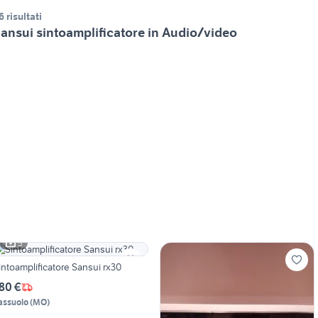
6 risultati
ansui sintoamplificatore in Audio/video
5
intoamplificatore Sansui rx30
80 €
assuolo
(
MO
)