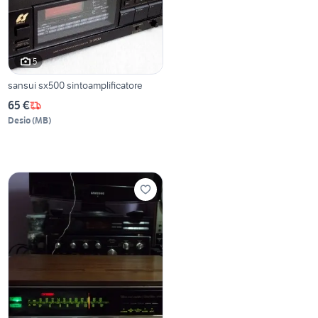
5
sansui sx500 sintoamplificatore
65 €
Desio
(
MB
)