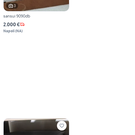
3
sansui 9090db
2.000 €
Napoli
(
NA
)