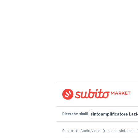
sintoamplificatore Lazi
Ricerche
simili
Subito
Audio/video
sansui sintoamplif