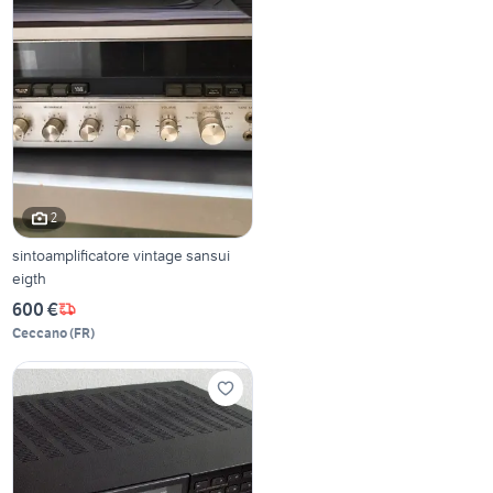
2
sintoamplificatore vintage sansui
eigth
600 €
Ceccano
(
FR
)