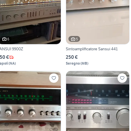
6
5
SANSUI 9900Z
Sintoamplificatore Sansui 441
50 €
250 €
apoli
(
NA
)
Seregno
(
MB
)