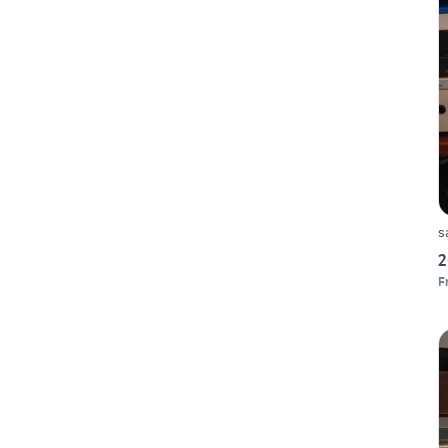
s
2
F