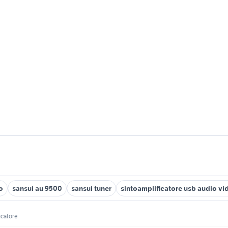
o
sansui au 9500
sansui tuner
sintoamplificatore usb audio vi
icatore