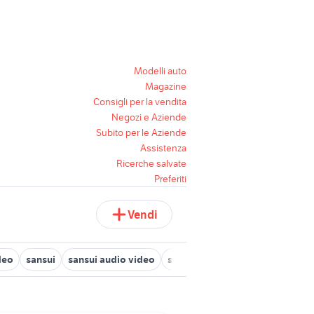
Modelli auto
Magazine
Consigli per la vendita
Negozi e Aziende
Subito per le Aziende
Assistenza
Ricerche salvate
Preferiti
Vendi
deo
sansui
sansui audio video
sintoamplificatore yamaha
si