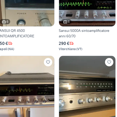
6
6
ANSUI QR 4500
Sansui 5000A sintoamplificatore
INTOAMPLIFICATORE
anni 60/70
50 €
290 €
apoli
(
NA
)
Vitorchiano
(
VT
)