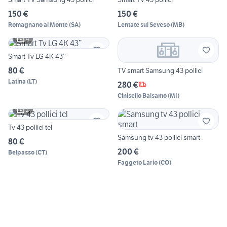
150 €
150 €
Romagnano al Monte
(
SA
)
Lentate sul Seveso
(
MB
)
4
Smart Tv LG 4K 43’’
80 €
TV smart Samsung 43 pollici
Latina
(
LT
)
280 €
Cinisello Balsamo
(
MI
)
2
Tv 43 pollici tcl
Samsung tv 43 pollici smart
80 €
200 €
Belpasso
(
CT
)
Faggeto Lario
(
CO
)