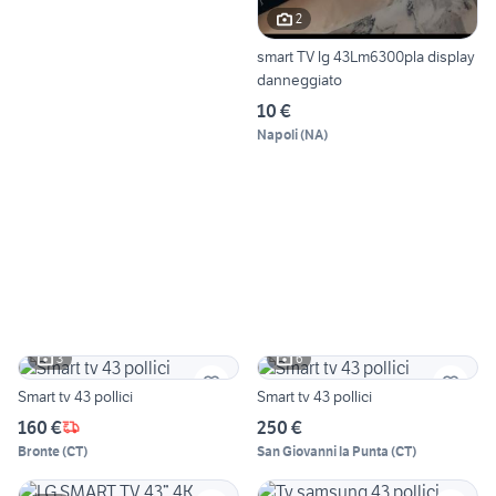
2
smart TV lg 43Lm6300pla display
danneggiato
10 €
Napoli
(
NA
)
3
6
Smart tv 43 pollici
Smart tv 43 pollici
160 €
250 €
Bronte
(
CT
)
San Giovanni la Punta
(
CT
)