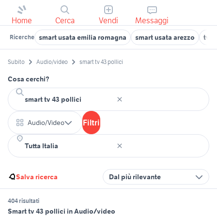
Home
Cerca
Vendi
Messaggi
smart usata emilia romagna
smart usata arezzo
tv s
Ricerche
Subito
Audio/video
smart tv 43 pollici
Cosa cerchi?
Filtri
Audio/Video
Salva ricerca
Dal più rilevante
404 risultati
Smart tv 43 pollici in Audio/video