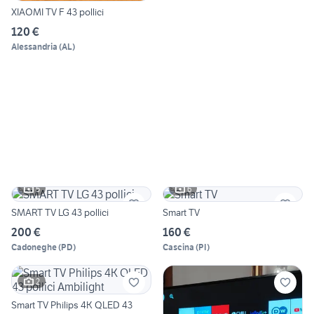
XIAOMI TV F 43 pollici
120 €
Alessandria
(
AL
)
5
6
SMART TV LG 43 pollici
Smart TV
200 €
160 €
Cadoneghe
(
PD
)
Cascina
(
PI
)
2
Smart TV Philips 4K QLED 43