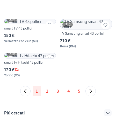
4
3
smart TV 43 pollici
TV Samsung smart 43 pollici
150 €
210 €
Vermezzo con Zelo
(
MI
)
Roma
(
RM
)
5
smart Tv Hitachi 43 pollici
120 €
Torino
(
TO
)
1
2
3
4
5
Più cercati