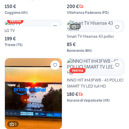
150 €
200 €
Cuggiono
(
MI
)
Villafranca Padovana
(
PD
)
Vetrina
2
LG TV
Smart TV Hisense 43 pollici
199 €
85 €
Trieste
(
TS
)
Benevento
(
BN
)
Vetrina
INNO HIT IH43FWB - 43 POLLICI
SMART TV LED full HD
180 €
Marano di Valpolicella
(
VR
)
5