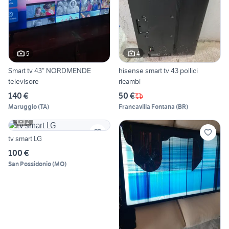
5
4
Smart tv 43” NORDMENDE
hisense smart tv 43 pollici
televisore
ricambi
140 €
50 €
Maruggio
(
TA
)
Francavilla Fontana
(
BR
)
2
tv smart LG
100 €
San Possidonio
(
MO
)