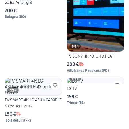
pollici Ambilight
200 €
Bologna
(
BO
)
4
TV SONY 4K 43' UHD FLAT
200 €
Villafranca Padovana
(
PD
)
3
LG TV
4
199 €
TV SMART 4K LG 43UM6400PLF
Trieste
(
TS
)
43 pollici DVBT2
150 €
Isola del Liri
(
FR
)