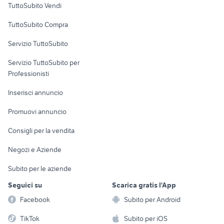
TuttoSubito Vendi
Uffici e Locali
TuttoSubito Compra
commerciali
Servizio TuttoSubito
elettronica
per la casa e la
sports e hobby
Servizio TuttoSubito per
persona
Informatica
Animali
Professionisti
Arredamento e
Console e
Accessori per
Casalinghi
Inserisci annuncio
Videogiochi
animali
Elettrodomestici
Promuovi annuncio
Audio/Video
Musica e Film
Giardino e Fai da te
Consigli per la vendita
Fotografia
Libri e Riviste
Abbigliamento e
Negozi e Aziende
Telefonia
Strumenti Musicali
Accessori
Subito per le aziende
Sports
Tutto per i bambini
Seguici su
Scarica gratis l'App
Biciclette
Facebook
Subito per Android
Collezionismo
TikTok
Subito per iOS