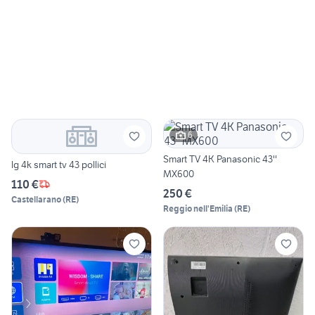
6
Smart TV 4K Panasonic 43''
lg 4k smart tv 43 pollici
MX600
110 €
250 €
Castellarano
(
RE
)
Reggio nell'Emilia
(
RE
)