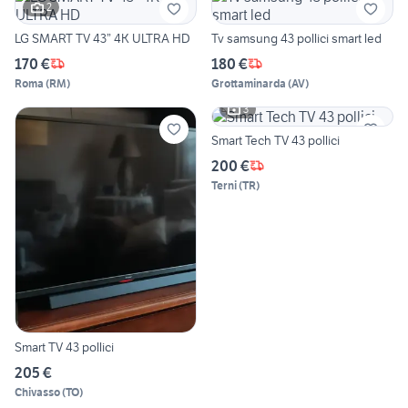
2
LG SMART TV 43” 4K ULTRA HD
Tv samsung 43 pollici smart led
170 €
180 €
Roma
(
RM
)
Grottaminarda
(
AV
)
3
Smart Tech TV 43 pollici
200 €
Terni
(
TR
)
Smart TV 43 pollici
205 €
Chivasso
(
TO
)