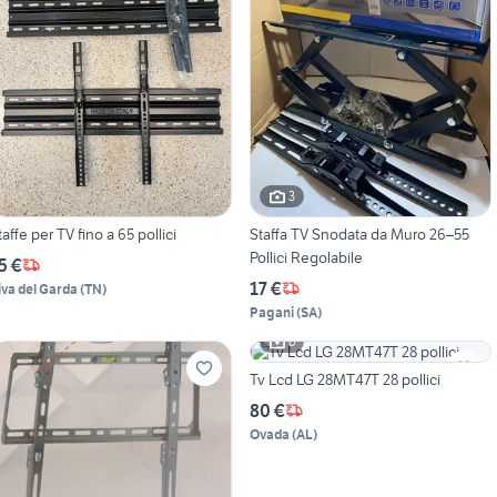
3
taffe per TV fino a 65 pollici
Staffa TV Snodata da Muro 26–55
Pollici Regolabile
5 €
17 €
iva del Garda
(
TN
)
Pagani
(
SA
)
6
Tv Lcd LG 28MT47T 28 pollici
80 €
Ovada
(
AL
)