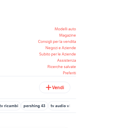
Modelli auto
Magazine
Consigli per la vendita
Negozi e Aziende
Subito per le Aziende
Assistenza
Ricerche salvate
Preferiti
Vendi
tv ricambi
pershing 43
tv audio video Lecce provincia
tv a to