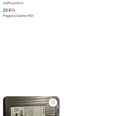
staffa porta tv
20 €
Poggio a Caiano
(
PO
)