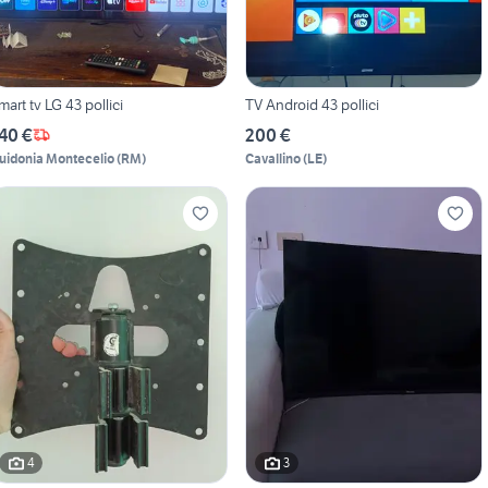
mart tv LG 43 pollici
TV Android 43 pollici
40 €
200 €
uidonia Montecelio
(
RM
)
Cavallino
(
LE
)
4
3