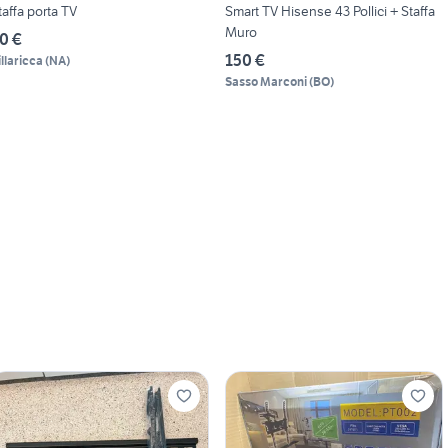
taffa porta TV
Smart TV Hisense 43 Pollici + Staffa
Muro
0 €
150 €
illaricca
(
NA
)
Sasso Marconi
(
BO
)