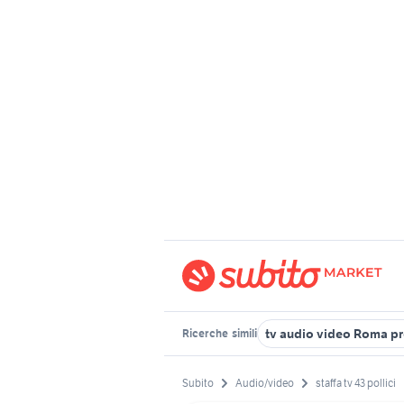
tv audio video Roma pr
Ricerche
simili
Subito
Audio/video
staffa tv 43 pollici