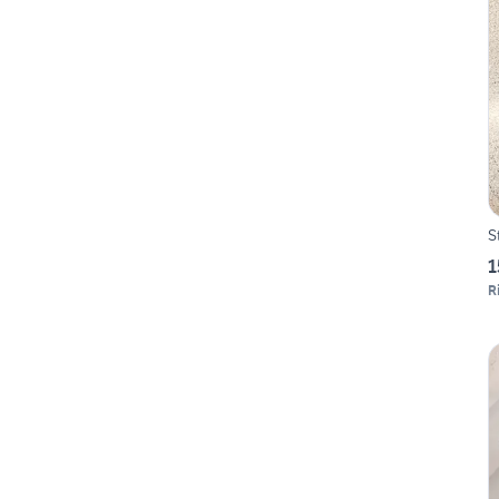
S
1
R