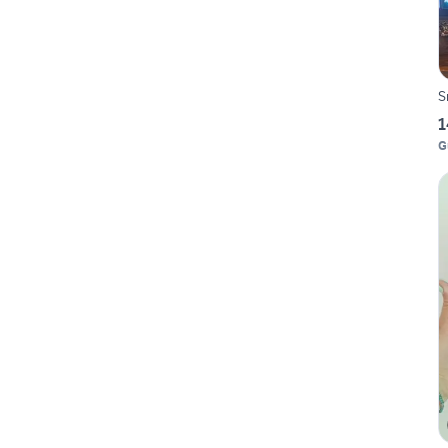
S
1
G