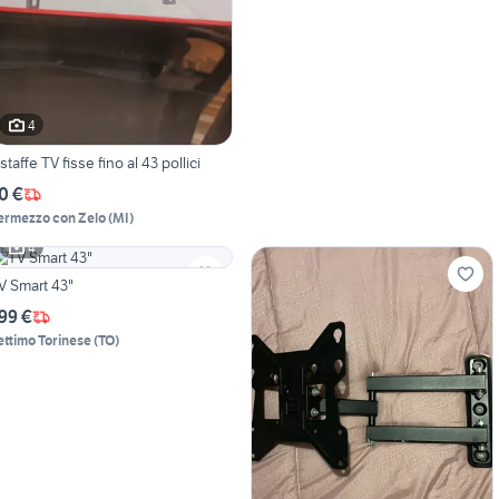
4
2 staffe TV fisse fino al 43 pollici
0 €
ermezzo con Zelo
(
MI
)
4
V Smart 43"
99 €
ettimo Torinese
(
TO
)