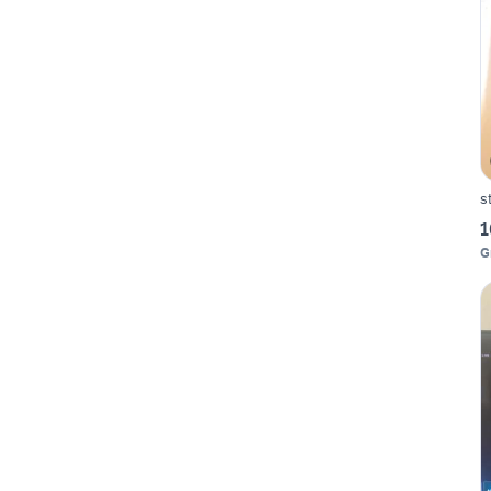
s
1
G