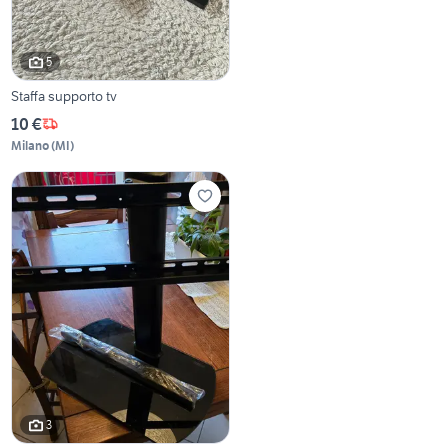
5
Staffa supporto tv
10 €
Milano
(
MI
)
3