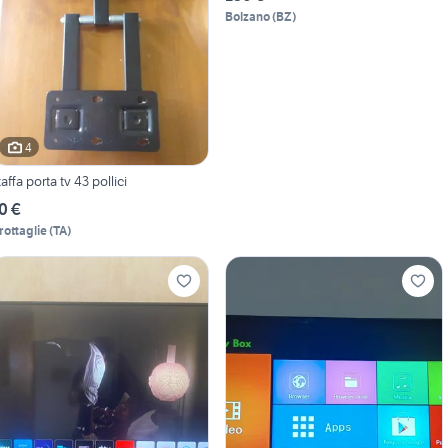
Bolzano
(
BZ
)
4
taffa porta tv 43 pollici
0 €
rottaglie
(
TA
)