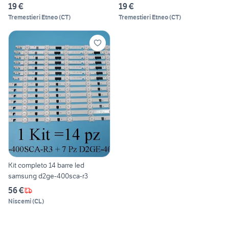
19 €
19 €
Tremestieri Etneo
(
CT
)
Tremestieri Etneo
(
CT
)
Kit completo 14 barre led
samsung d2ge-400sca-r3
56 €
Niscemi
(
CL
)