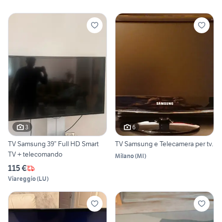
3
6
TV Samsung 39” Full HD Smart
TV Samsung e Telecamera per tv.
TV + telecomando
Milano
(
MI
)
115 €
Viareggio
(
LU
)