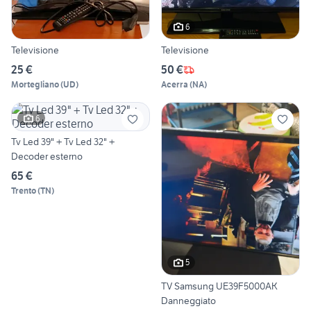
6
Televisione
Televisione
25 €
50 €
Mortegliano
(
UD
)
Acerra
(
NA
)
6
Tv Led 39" + Tv Led 32" +
Decoder esterno
65 €
Trento
(
TN
)
5
TV Samsung UE39F5000AK
Danneggiato