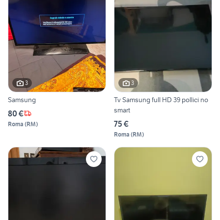
3
3
Samsung
Tv Samsung full HD 39 pollici no
smart
80 €
75 €
Roma
(
RM
)
Roma
(
RM
)