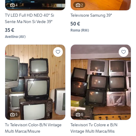
4
2
TV LED Full HD NEO 40" Si
Televisore Samung 39"
Sente Ma Non Si Vede 39"
50 €
35 €
Roma
(
RM
)
Avellino
(
AV
)
6
6
Tv Televisori Color-B/N Vintage
Televisori Tv Colore e B/N
Multi Marca/Misure
Vintage Multi Marca/Mis