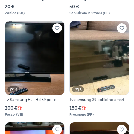
20 €
50 €
Zanica
(
BG
)
San Nicola la Strada
(
CE
)
6
3
Tv Samsung Full Hd 39 pollici
Tv samsung 39 pollici no smart
200 €
150 €
Fosso'
(
VE
)
Frosinone
(
FR
)