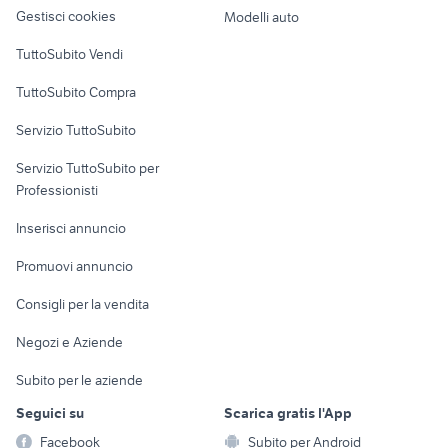
altro
Gestisci cookies
Modelli auto
audio e video cicagna
tv 32 pollici 4k audio video
Case vacanza
TuttoSubito Vendi
Uffici e Locali
TuttoSubito Compra
commerciali
Servizio TuttoSubito
elettronica
per la casa e la
sports e hobby
Servizio TuttoSubito per
persona
Informatica
Animali
Professionisti
Arredamento e
Console e
Accessori per
Casalinghi
Inserisci annuncio
Videogiochi
animali
Elettrodomestici
Promuovi annuncio
Audio/Video
Musica e Film
Giardino e Fai da te
Consigli per la vendita
Fotografia
Libri e Riviste
Abbigliamento e
Negozi e Aziende
Telefonia
Strumenti Musicali
Accessori
Subito per le aziende
Sports
Tutto per i bambini
Seguici su
Scarica gratis l'App
Biciclette
Facebook
Subito per Android