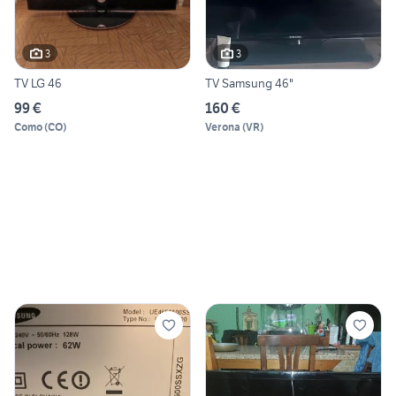
3
3
TV LG 46
TV Samsung 46"
99 €
160 €
Como
(
CO
)
Verona
(
VR
)