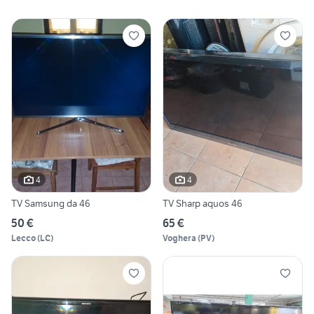
4
4
TV Samsung da 46
TV Sharp aquos 46
50 €
65 €
Lecco
(
LC
)
Voghera
(
PV
)