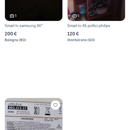
5
6
Smart tv samsung 46"
Smart tv 46 pollici philips
200 €
120 €
Bologna
(
BO
)
Monfalcone
(
GO
)