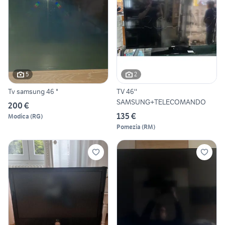
5
2
Tv samsung 46 "
TV 46''
SAMSUNG+TELECOMANDO
200 €
135 €
Modica
(
RG
)
Pomezia
(
RM
)