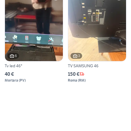
6
3
Tv led 46"
TV SAMSUNG 46
40 €
150 €
Mortara
(
PV
)
Roma
(
RM
)