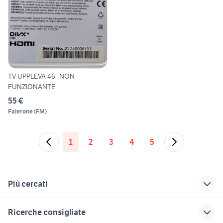
TV UPPLEVA 46" NON
FUNZIONANTE
55 €
Falerone
(
FM
)
1
2
3
4
5
Più cercati
Correlati
Richerche simili
Suggerimenti
Ricerche consigliate
tv 46 pollici
orari tv
casse musica