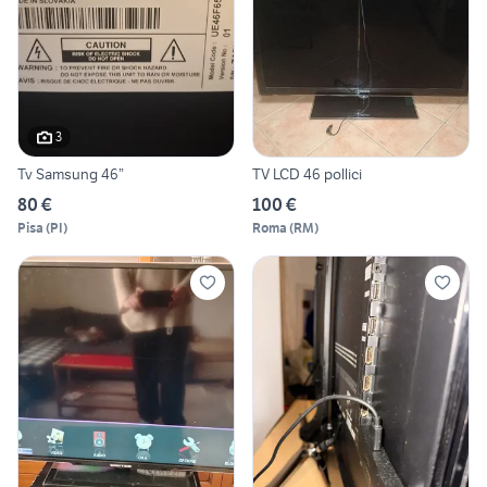
3
Tv Samsung 46”
TV LCD 46 pollici
80 €
100 €
Pisa
(
PI
)
Roma
(
RM
)