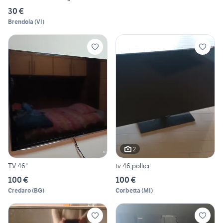
30 €
Brendola
(
VI
)
2
TV 46"
tv 46 pollici
100 €
100 €
Credaro
(
BG
)
Corbetta
(
MI
)