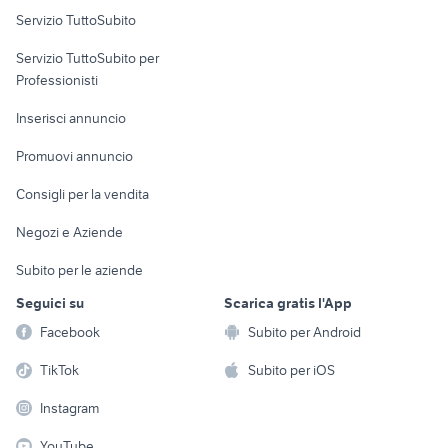
Servizio TuttoSubito
elettronica
per la casa e la
sports e hobby
Servizio TuttoSubito per
persona
Informatica
Animali
Professionisti
Arredamento e
Console e
Accessori per
Casalinghi
Inserisci annuncio
Videogiochi
animali
Elettrodomestici
Promuovi annuncio
Audio/Video
Musica e Film
Giardino e Fai da te
Consigli per la vendita
Fotografia
Libri e Riviste
Abbigliamento e
Negozi e Aziende
Telefonia
Strumenti Musicali
Accessori
Subito per le aziende
Sports
Tutto per i bambini
Seguici su
Scarica gratis l'App
Biciclette
Facebook
Subito per Android
Collezionismo
TikTok
Subito per iOS
Instagram
YouTube