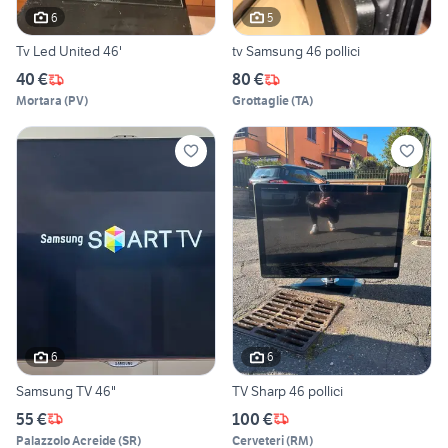
6
5
Tv Led United 46'
tv Samsung 46 pollici
40 €
80 €
Mortara
(
PV
)
Grottaglie
(
TA
)
6
6
Samsung TV 46"
TV Sharp 46 pollici
55 €
100 €
Palazzolo Acreide
(
SR
)
Cerveteri
(
RM
)