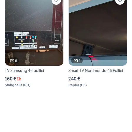
6
2
TV Samsung 46 pollici
Smart TV Nordmende 46 Pollici
160 €
240 €
Stanghella
(
PD
)
Capua
(
CE
)