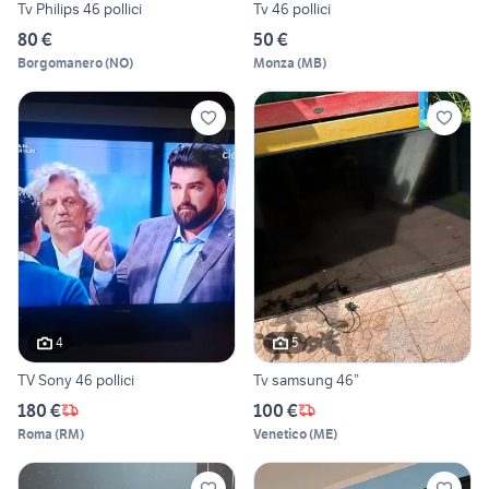
Tv Philips 46 pollici
Tv 46 pollici
80 €
50 €
Borgomanero
(
NO
)
Monza
(
MB
)
4
5
TV Sony 46 pollici
Tv samsung 46”
180 €
100 €
Roma
(
RM
)
Venetico
(
ME
)