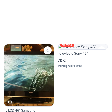
Vetrina
Televisore Sony 46”
70 €
Portogruaro
(
VE
)
4
Tv LCD 46” Samsung