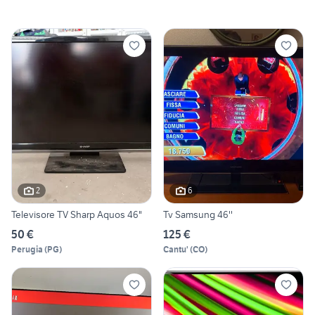
2
6
Televisore TV Sharp Aquos 46"
Tv Samsung 46''
50 €
125 €
Perugia
(
PG
)
Cantu'
(
CO
)