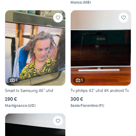
Monza
(
MB
)
6
5
Smart tv Samsung 46” uhd
Tv philips 43” uhd 4K android Tv
190 €
300 €
Martignacco
(
UD
)
Sesto Fiorentino
(
FI
)