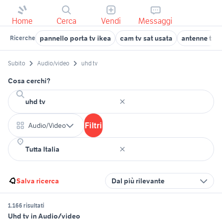
Home
Cerca
Vendi
Messaggi
pannello porta tv ikea
cam tv sat usata
antenne tv
Ricerche
Subito
Audio/video
uhd tv
Cosa cerchi?
Filtri
Audio/Video
Salva ricerca
Dal più rilevante
1.166 risultati
Uhd tv in Audio/video