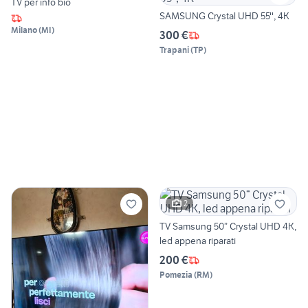
TV per info bio
SAMSUNG Crystal UHD 55'', 4K
Milano
(
MI
)
300 €
Trapani
(
TP
)
2
TV Samsung 50” Crystal UHD 4K,
led appena riparati
200 €
Pomezia
(
RM
)