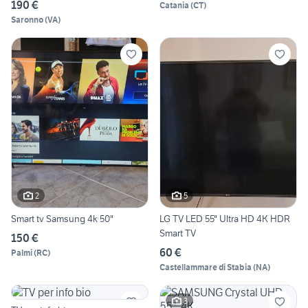
190 €
Catania
(
CT
)
Saronno
(
VA
)
2
5
Smart tv Samsung 4k 50"
LG TV LED 55" Ultra HD 4K HDR
Smart TV
150 €
60 €
Palmi
(
RC
)
Castellammare di Stabia
(
NA
)
3