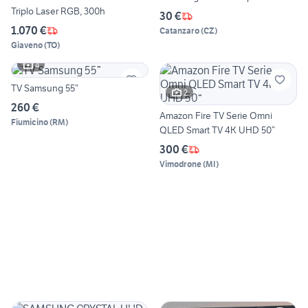
Triplo Laser RGB, 300h
30 €
1.070 €
Catanzaro
(
CZ
)
Giaveno
(
TO
)
4
TV Samsung 55”
2
260 €
Amazon Fire TV Serie Omni
Fiumicino
(
RM
)
QLED Smart TV 4K UHD 50“
300 €
Vimodrone
(
MI
)