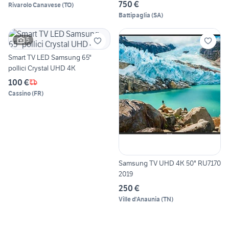
750 €
Rivarolo Canavese
(
TO
)
Battipaglia
(
SA
)
5
Smart TV LED Samsung 65"
pollici Crystal UHD 4K
100 €
Cassino
(
FR
)
Samsung TV UHD 4K 50" RU7170
2019
250 €
Ville d'Anaunia
(
TN
)