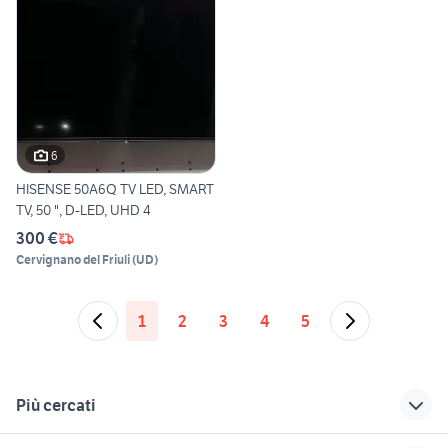
6
HISENSE 50A6Q TV LED, SMART
TV, 50 ", D-LED, UHD 4
300 €
Cervignano del Friuli
(
UD
)
1
2
3
4
5
Più cercati
Correlati
Richerche simili
Suggerimenti