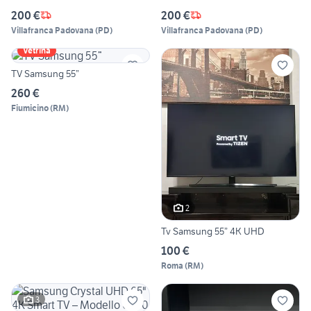
200 €
200 €
Villafranca Padovana
(
PD
)
Villafranca Padovana
(
PD
)
Vetrina
TV Samsung 55”
260 €
Fiumicino
(
RM
)
2
Tv Samsung 55” 4K UHD
100 €
Roma
(
RM
)
3