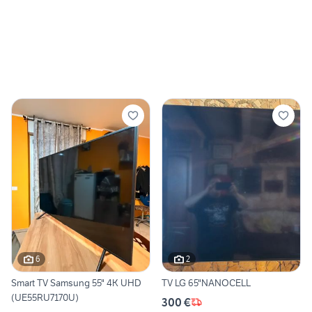
6
2
Smart TV Samsung 55" 4K UHD
TV LG 65"NANOCELL
(UE55RU7170U)
300 €