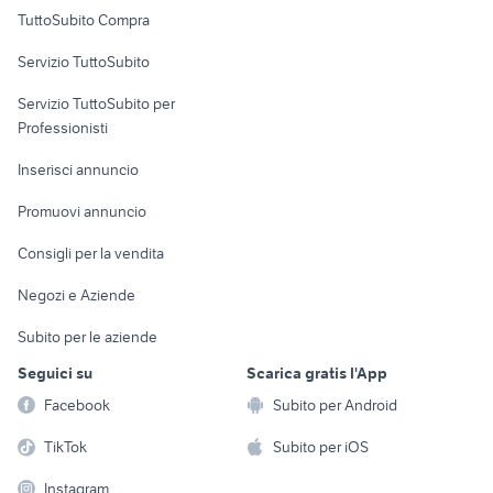
Uffici e Locali
TuttoSubito Compra
commerciali
Servizio TuttoSubito
elettronica
per la casa e la
sports e hobby
Servizio TuttoSubito per
persona
Informatica
Animali
Professionisti
Arredamento e
Console e
Accessori per
Casalinghi
Inserisci annuncio
Videogiochi
animali
Elettrodomestici
Promuovi annuncio
Audio/Video
Musica e Film
Giardino e Fai da te
Consigli per la vendita
Fotografia
Libri e Riviste
Abbigliamento e
Negozi e Aziende
Telefonia
Strumenti Musicali
Accessori
Subito per le aziende
Sports
Tutto per i bambini
Seguici su
Scarica gratis l'App
Biciclette
Facebook
Subito per Android
Collezionismo
TikTok
Subito per iOS
Instagram