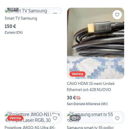
5
Smart TV Samsung
150 €
Cuneo
(
CN
)
Vetrina
CAVO HDMI 15 metri Unitek
Ethernet oct-428 NUOVO
30 €
San Donato Milanese
(
MI
)
6
Vetrina
Proiettore JMGO-N1 Ultra 4K-
Samaung smart tv 55 pollici