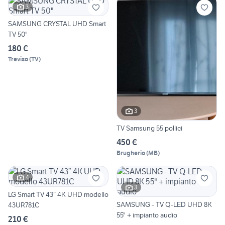
3
SAMSUNG CRYSTAL UHD Smart
TV 50"
180 €
Treviso
(
TV
)
3
TV Samsung 55 pollici
450 €
Brugherio
(
MB
)
4
3
LG Smart TV 43” 4K UHD modello
SAMSUNG - TV Q-LED UHD 8K
43UR781C
55" + impianto audio
210 €