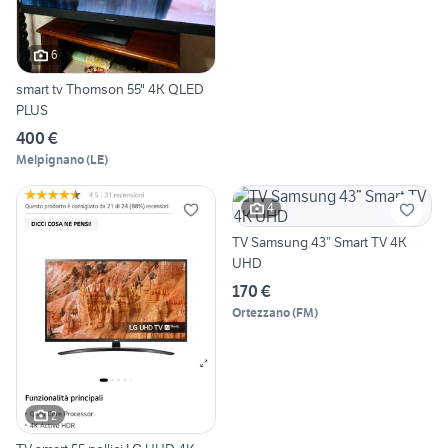
6
smart tv Thomson 55" 4K QLED
PLUS
400 €
Melpignano
(
LE
)
4
TV Samsung 43” Smart TV 4K
UHD
170 €
Ortezzano
(
FM
)
2