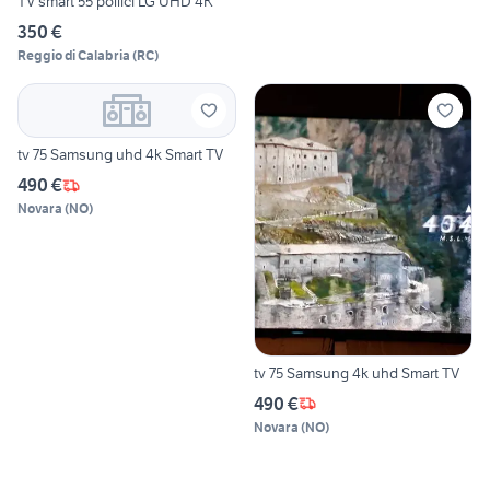
TV smart 55 pollici LG UHD 4K
350 €
Reggio di Calabria
(
RC
)
tv 75 Samsung uhd 4k Smart TV
490 €
Novara
(
NO
)
tv 75 Samsung 4k uhd Smart TV
490 €
Novara
(
NO
)