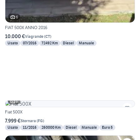
6
FIAT 500X ANNO 2016
10.000 €
Viagrande
(
CT
)
Usato
07/2016
72492 Km
Diesel
Manuale
6
Fiat 500X
7.999 €
Stornara
(
FG
)
Usato
11/2016
260000 Km
Diesel
Manuale
Euro 5