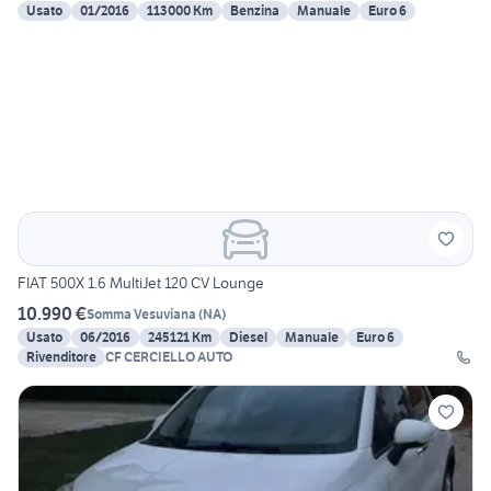
Usato
01/2016
113000 Km
Benzina
Manuale
Euro 6
FIAT 500X 1.6 MultiJet 120 CV Lounge
10.990 €
Somma Vesuviana
(
NA
)
Usato
06/2016
245121 Km
Diesel
Manuale
Euro 6
Rivenditore
CF CERCIELLO AUTO