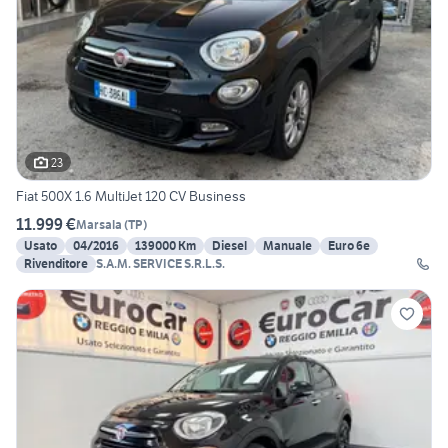
23
Fiat 500X 1.6 MultiJet 120 CV Business
11.999 €
Marsala
(
TP
)
Usato
04/2016
139000 Km
Diesel
Manuale
Euro 6e
Rivenditore
S.A.M. SERVICE S.R.L.S.