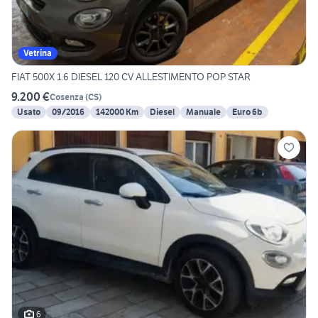
Vetrina
FIAT 500X 1.6 DIESEL 120 CV ALLESTIMENTO POP STAR
9.200 €
Cosenza
(
CS
)
Usato
09/2016
142000 Km
Diesel
Manuale
Euro 6b
6