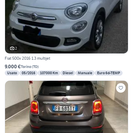
2
Fiat 500x 2016 1.3 multijet
9.000 €
Torino
(
TO
)
Usato
05/2016
107000 Km
Diesel
Manuale
Euro 6d-TEMP