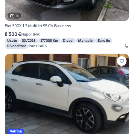
14
Fiat 500X 1.3 MultiJet 95 CV Business
8.500 €
Napoli
(
NA
)
Usato
03/2016
177000 Km
Diesel
Manuale
Euro 6e
Rivenditore
PAKYCARS
Vetrina