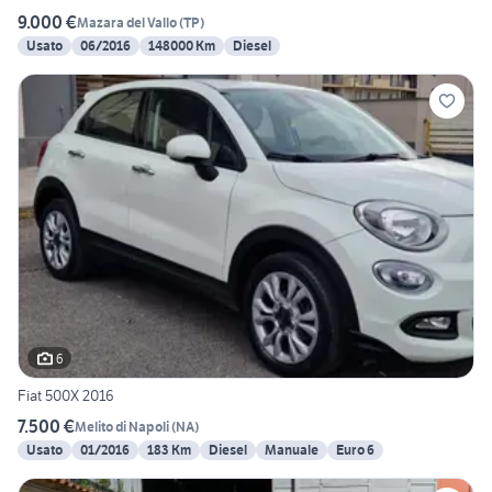
9.000 €
Mazara del Vallo
(
TP
)
Usato
06/2016
148000 Km
Diesel
6
Fiat 500X 2016
7.500 €
Melito di Napoli
(
NA
)
Usato
01/2016
183 Km
Diesel
Manuale
Euro 6