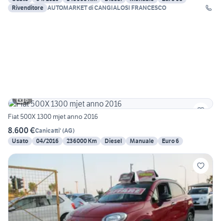
Rivenditore
AUTOMARKET di CANGIALOSI FRANCESCO
6
Fiat 500X 1300 mjet anno 2016
8.600 €
Canicatti'
(
AG
)
Usato
04/2016
236000 Km
Diesel
Manuale
Euro 6