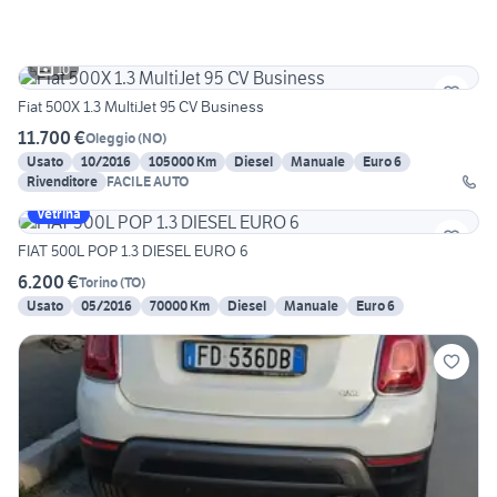
10
Fiat 500X 1.3 MultiJet 95 CV Business
11.700 €
Oleggio
(
NO
)
Usato
10/2016
105000 Km
Diesel
Manuale
Euro 6
Rivenditore
FACILE AUTO
Vetrina
FIAT 500L POP 1.3 DIESEL EURO 6
6.200 €
Torino
(
TO
)
Usato
05/2016
70000 Km
Diesel
Manuale
Euro 6