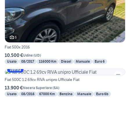
6
Fiat 500x 2016
10.500 €
Udine
(
UD
)
Usato
08/2017
116000 Km
Diesel
Manuale
Euro 6
Vetrina
Fiat 500C 1.2 69cv RIVA unipro Ufficiale Fiat
13.900 €
Nocera Superiore
(
SA
)
Usato
08/2016
67000 Km
Benzina
Manuale
Euro 6b