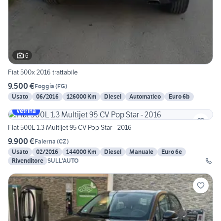
6
Fiat 500x 2016 trattabile
9.500 €
Foggia
(
FG
)
Usato
06/2016
126000 Km
Diesel
Automatico
Euro 6b
Vetrina
Fiat 500L 1.3 Multijet 95 CV Pop Star - 2016
9.900 €
Falerna
(
CZ
)
Usato
02/2016
144000 Km
Diesel
Manuale
Euro 6e
Rivenditore
SULL'AUTO