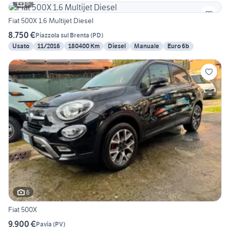
6
Fiat 500X 1.6 Multijet Diesel
8.750 €
Piazzola sul Brenta
(
PD
)
Usato
11/2016
180400 Km
Diesel
Manuale
Euro 6b
6
Fiat 500X
9.900 €
Pavia
(
PV
)