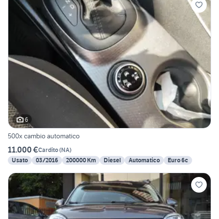
6
500x cambio automatico
11.000 €
Cardito
(
NA
)
Usato
03/2016
200000 Km
Diesel
Automatico
Euro 6c