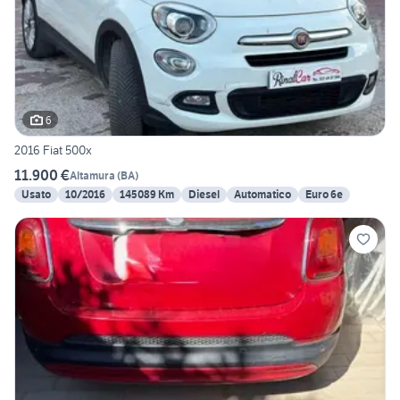
6
2016 Fiat 500x
11.900 €
Altamura
(
BA
)
Usato
10/2016
145089 Km
Diesel
Automatico
Euro 6e