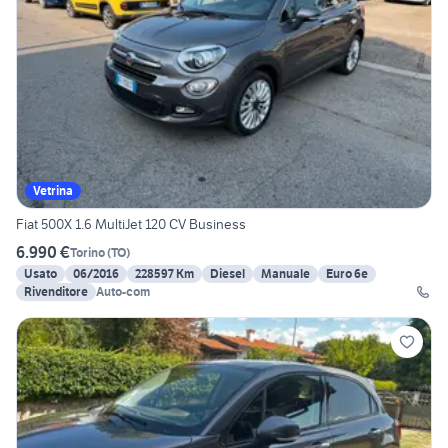
Vetrina
Fiat 500X 1.6 MultiJet 120 CV Business
6.990 €
Torino
(
TO
)
Usato
06/2016
228597 Km
Diesel
Manuale
Euro 6e
Rivenditore
Auto-com