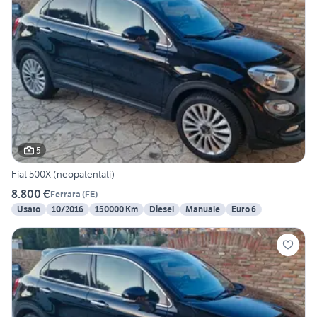
5
Fiat 500X (neopatentati)
8.800 €
Ferrara
(
FE
)
Usato
10/2016
150000 Km
Diesel
Manuale
Euro 6