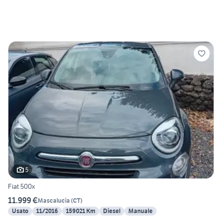
5
Fiat 500x
11.999 €
Mascalucia
(
CT
)
Usato
11/2016
159021 Km
Diesel
Manuale