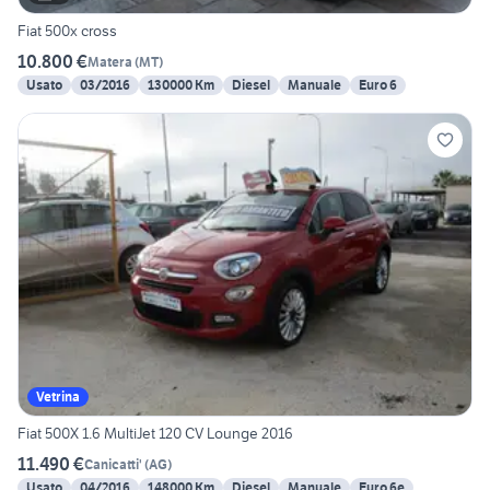
Fiat 500x cross
10.800 €
Matera
(
MT
)
Usato
03/2016
130000 Km
Diesel
Manuale
Euro 6
Vetrina
Fiat 500X 1.6 MultiJet 120 CV Lounge 2016
11.490 €
Canicatti'
(
AG
)
Usato
04/2016
148000 Km
Diesel
Manuale
Euro 6e