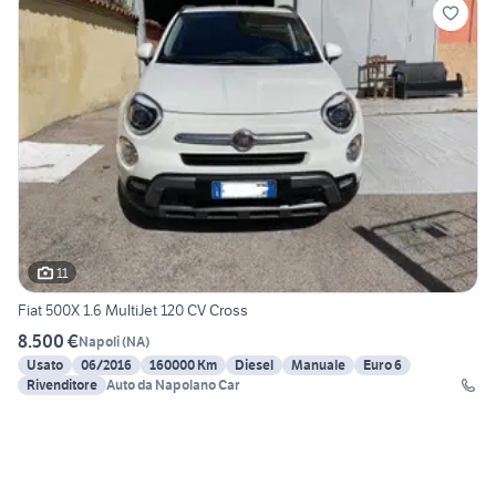
11
Fiat 500X 1.6 MultiJet 120 CV Cross
8.500 €
Napoli
(
NA
)
Usato
06/2016
160000 Km
Diesel
Manuale
Euro 6
Rivenditore
Auto da Napolano Car