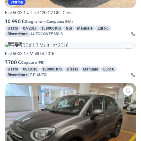
Vetrina
Fiat 500X 1.4 T-Jet 120 CV GPL Cross
10.990 €
Giugliano in Campania
(
NA
)
Usato
07/2017
159000 Km
Gpl
Manuale
Euro 6
Rivenditore
AUTOCONTE SRLS
14
Fiat 500X 1.3 MultiJet 2016
7.700 €
Copparo
(
FE
)
Usato
06/2016
180000 Km
Diesel
Manuale
Euro 6
Rivenditore
F.F. AUTO