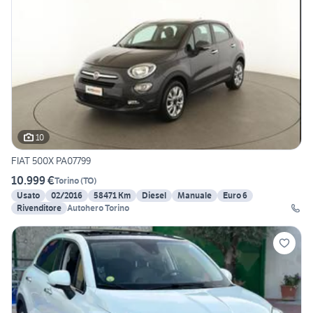
10
FIAT 500X PA07799
10.999 €
Torino
(
TO
)
Usato
02/2016
58471 Km
Diesel
Manuale
Euro 6
Rivenditore
Autohero Torino