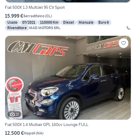
Fiat 500X 1.3 MultiJet 95 CV Sport
15.999 €
Serradifalco
(
CL
)
Usato
07/2021
110000 Km
Diesel
Manuale
Euro 6
Rivenditore
MAD MOTORS SRL
27
Fiat 500X 1.4 Multiair GPL 140cv Lounge FULL
12.500 €
Napoli
(
NA
)