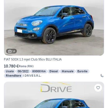
14
FIAT 500X 1.3 mjet Club 95cv BLU ITALIA
10.780 €
Roma
(
RM
)
Usato
08/2022
80000 Km
Diesel
Manuale
Euro 6e
Rivenditore
I DRIVE S.R.L.