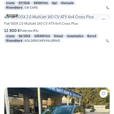
Usato
07/2016
99000 Km
Gpl
Manuale
Rivenditore
CM CARS
26
Fiat 500X 2.0 MultiJet 140 CV AT9 4x4 Cross Plus
12.900 €
Palermo
(
PA
)
Usato
06/2015
105000 Km
Diesel
Automatico
Euro 6
Rivenditore
GOLDENCARS PALERMO