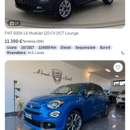
23
FIAT 500X 1.6 MultiJet 120 CV DCT Lounge
11.390 €
Tertenia
(
OG
)
Usato
10/2017
114000 Km
Diesel
Sequenziale
Euro 6
Rivenditore
M.C.I.auto