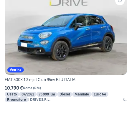
Vetrina
FIAT 500X 1.3 mjet Club 95cv BLU ITALIA
10.790 €
Roma
(
RM
)
Usato
07/2022
75000 Km
Diesel
Manuale
Euro 6e
Rivenditore
I DRIVE S.R.L.