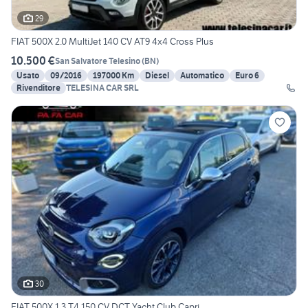
29
FIAT 500X 2.0 MultiJet 140 CV AT9 4x4 Cross Plus
10.500 €
San Salvatore Telesino
(
BN
)
Usato
09/2016
197000 Km
Diesel
Automatico
Euro 6
Rivenditore
TELESINA CAR SRL
30
FIAT 500X 1.3 T4 150 CV DCT Yacht Club Capri