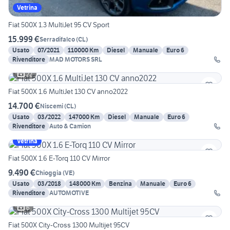
Vetrina
Fiat 500X 1.3 MultiJet 95 CV Sport
15.999 €
Serradifalco
(
CL
)
Usato
07/2021
110000 Km
Diesel
Manuale
Euro 6
Rivenditore
MAD MOTORS SRL
22
Fiat 500X 1.6 MultiJet 130 CV anno2022
14.700 €
Niscemi
(
CL
)
Usato
03/2022
147000 Km
Diesel
Manuale
Euro 6
Rivenditore
Auto & Camion
Vetrina
Fiat 500X 1.6 E-Torq 110 CV Mirror
9.490 €
Chioggia
(
VE
)
Usato
03/2018
148000 Km
Benzina
Manuale
Euro 6
Rivenditore
AUTOMOTIVE
6
Fiat 500X City-Cross 1300 Multijet 95CV