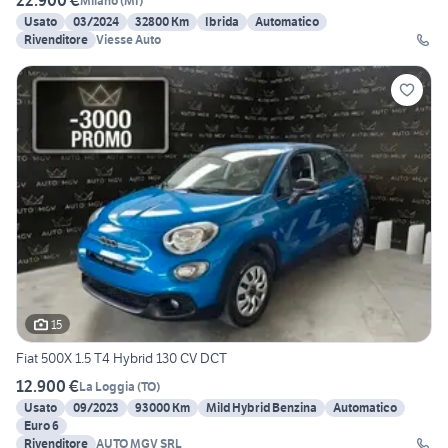
22.900 €
Milano
(
MI
)
Usato
03/2024
32800 Km
Ibrida
Automatico
Rivenditore
Viesse Auto
15
Fiat 500X 1.5 T4 Hybrid 130 CV DCT
12.900 €
La Loggia
(
TO
)
Usato
09/2023
93000 Km
Mild Hybrid Benzina
Automatico
Euro 6
Rivenditore
AUTO MGV SRL