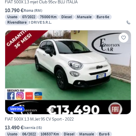
FIAT 500X 1.3 mjet Club 95cv BLU ITALIA
10.790 €
Roma
(
RM
)
Usato
07/2022
75000 Km
Diesel
Manuale
Euro 6e
Rivenditore
I DRIVE S.R.L.
Vetrina
FIAT 500X 1.3 M.Jet 95 CV Sport - 2022
13.490 €
Isernia
(
IS
)
Usato
06/2022
106537 Km
Diesel
Manuale
Euro 6