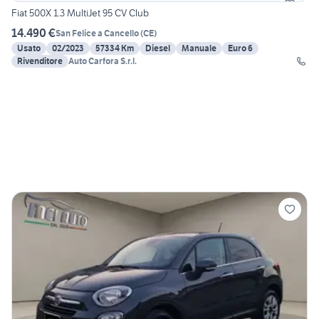
Fiat 500X 1.3 MultiJet 95 CV Club
14.490 €
San Felice a Cancello
(
CE
)
Usato
02/2023
57334 Km
Diesel
Manuale
Euro 6
Rivenditore
Auto Carfora S.r.l.