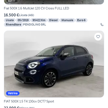
22
Fiat 500X 1.6 MultiJet 120 CV Cross FULL LED
16.500 €
Licata
(
AG
)
Usato
05/2019
95422 Km
Diesel
Manuale
Euro 6
Rivenditore
PENDOLINO SRL
Vetrina
FIAT 500X 1.5 T4 130cv DCT7 Sport