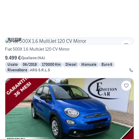
17
Fiat 500X 1.6 MultiJet 120 CV Mirror
9.499 €
Qualiano
(
NA
)
Usato
06/2018
170000 Km
Diesel
Manuale
Euro 6
Rivenditore
ARG S.R.L.S