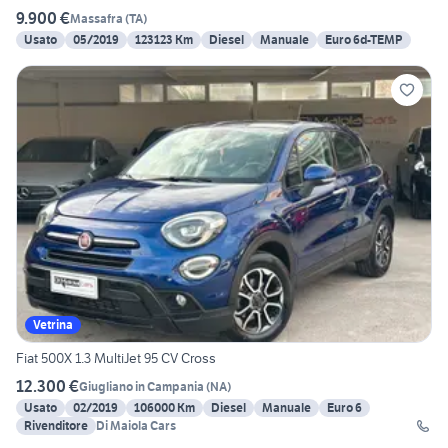
9.900 €
Massafra
(
TA
)
Usato
05/2019
123123 Km
Diesel
Manuale
Euro 6d-TEMP
Vetrina
Fiat 500X 1.3 MultiJet 95 CV Cross
12.300 €
Giugliano in Campania
(
NA
)
Usato
02/2019
106000 Km
Diesel
Manuale
Euro 6
Rivenditore
Di Maiola Cars