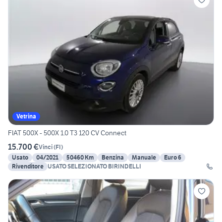
Vetrina
FIAT 500X - 500X 1.0 T3 120 CV Connect
15.700 €
Vinci
(
FI
)
Usato
04/2021
50460 Km
Benzina
Manuale
Euro 6
Rivenditore
USATO SELEZIONATO BIRINDELLI