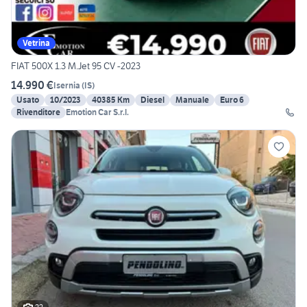
Vetrina
FIAT 500X 1.3 M.Jet 95 CV -2023
14.990 €
Isernia
(
IS
)
Usato
10/2023
40385 Km
Diesel
Manuale
Euro 6
Rivenditore
Emotion Car S.r.l.