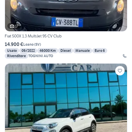
17
Fiat 500X 1.3 MultiJet 95 CV Club
14.900 €
Loano
(
SV
)
Usato
09/2022
46000 Km
Diesel
Manuale
Euro 6
Rivenditore
TOGNINI AUTO