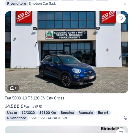
Rivenditore
Emotion Car S.r.l.
6
Fiat 500X 1.0 T3 120 CV City Cross
14.500 €
Parma
(
PR
)
Usato
12/2020
59800 Km
Benzina
Manuale
Euro 6
Rivenditore
ESSE ESSE GARAGE SRL