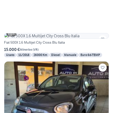
5
Fiat 500X 1.6 Multijet City Cross Blu Italia
15.000 €
Minerbe
(
VR
)
Usato
11/2018
26000 Km
Diesel
Manuale
Euro 6d-TEMP