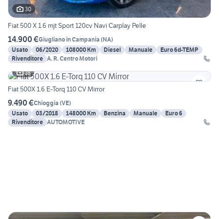
30
Fiat 500 X 1.6 mjt Sport 120cv Navi Carplay Pelle
14.900 €
Giugliano in Campania
(
NA
)
Usato
06/2020
108000 Km
Diesel
Manuale
Euro 6d-TEMP
Rivenditore
A. R. Centro Motori
18
Fiat 500X 1.6 E-Torq 110 CV Mirror
9.490 €
Chioggia
(
VE
)
Usato
03/2018
148000 Km
Benzina
Manuale
Euro 6
Rivenditore
AUTOMOTIVE