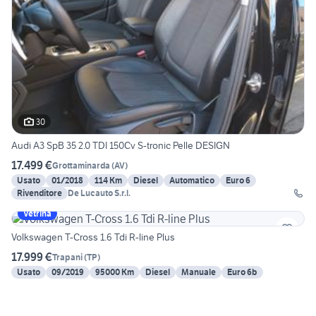
30
Audi A3 SpB 35 2.0 TDI 150Cv S-tronic Pelle DESIGN
17.499 €
Grottaminarda
(
AV
)
Usato
01/2018
114 Km
Diesel
Automatico
Euro 6
Rivenditore
De Lucauto S.r.l.
Vetrina
Volkswagen T-Cross 1.6 Tdi R-line Plus
17.999 €
Trapani
(
TP
)
Usato
09/2019
95000 Km
Diesel
Manuale
Euro 6b