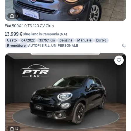
11
Fiat 500X 1.0 T3 120 CV Club
13.999 €
Giugliano in Campania
(
NA
)
Usato
04/2022
35757 Km
Benzina
Manuale
Euro 6
Rivenditore
AUTOPI S.R.L. UNIPERSONALE
14