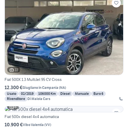
22
Fiat 500X 1.3 MultiJet 95 CV Cross
12.300 €
Giugliano in Campania
(
NA
)
Usato
02/2019
106000 Km
Diesel
Manuale
Euro 6
Rivenditore
Di Maiola Cars
6
Fiat 500x diesel 4x4 automatica
10.900 €
Vibo Valentia
(
VV
)