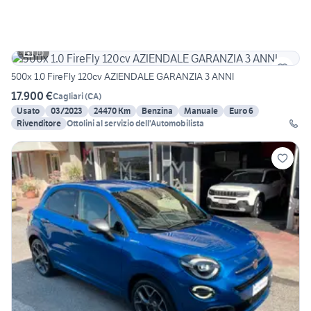
10
500x 1.0 FireFly 120cv AZIENDALE GARANZIA 3 ANNI
17.900 €
Cagliari
(
CA
)
Usato
03/2023
24470 Km
Benzina
Manuale
Euro 6
Rivenditore
Ottolini al servizio dell'Automobilista