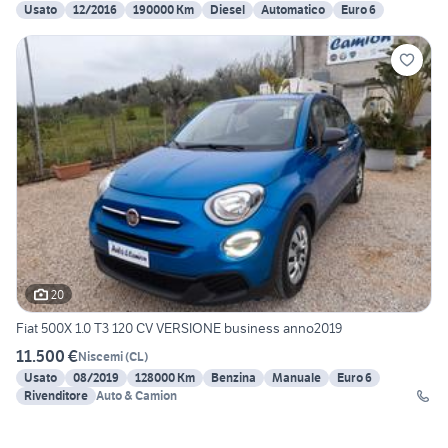
Usato
12/2016
190000 Km
Diesel
Automatico
Euro 6
20
Fiat 500X 1.0 T3 120 CV VERSIONE business anno2019
11.500 €
Niscemi
(
CL
)
Usato
08/2019
128000 Km
Benzina
Manuale
Euro 6
Rivenditore
Auto & Camion