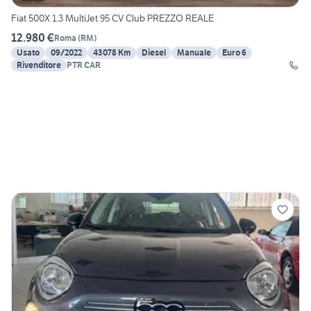
Fiat 500X 1.3 MultiJet 95 CV Club PREZZO REALE
12.980 €
Roma
(
RM
)
Usato
09/2022
43078 Km
Diesel
Manuale
Euro 6
Rivenditore
PTR CAR