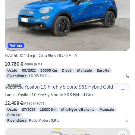
Vetrina
FIAT 500X 1.3 mjet Club 95cv BLU ITALIA
10.780 €
Roma
(
RM
)
Usato
08/2022
80000 Km
Diesel
Manuale
Euro 6e
Rivenditore
I DRIVE S.R.L.
24
Lancia Ypsilon 1.0 FireFly 5 porte S&S Hybrid Gold
12.499 €
Mascali
(
CT
)
Usato
07/2024
18000 Km
Mild Hybrid Benzina
Manuale
Euro 6e
Rivenditore
Roda Motors S.R.L.