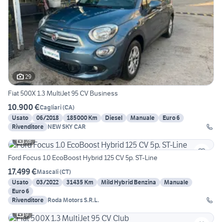
29
Fiat 500X 1.3 MultiJet 95 CV Business
10.900 €
Cagliari
(
CA
)
Usato
06/2018
185000 Km
Diesel
Manuale
Euro 6
Rivenditore
NEW SKY CAR
28
Ford Focus 1.0 EcoBoost Hybrid 125 CV 5p. ST-Line
17.499 €
Mascali
(
CT
)
Usato
03/2022
31435 Km
Mild Hybrid Benzina
Manuale
Euro 6
Rivenditore
Roda Motors S.R.L.
9