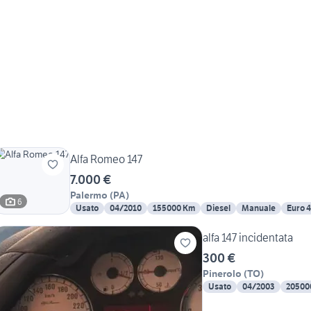
Alfa Romeo 147
7.000 €
Palermo
(
PA
)
6
Usato
04/2010
155000 Km
Diesel
Manuale
Euro 4
alfa 147 incidentata
300 €
Pinerolo
(
TO
)
Usato
04/2003
20500