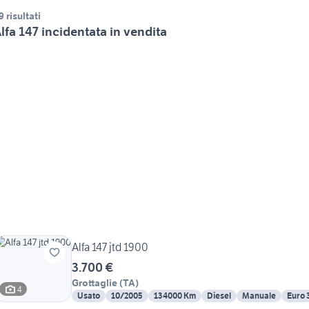
9 risultati
lfa 147 incidentata in vendita
Alfa 147 jtd 1900
3.700 €
Grottaglie
(
TA
)
4
Usato
10/2005
134000 Km
Diesel
Manuale
Euro 