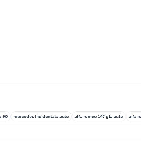
a 90
mercedes incidentata auto
alfa romeo 147 gta auto
alfa 