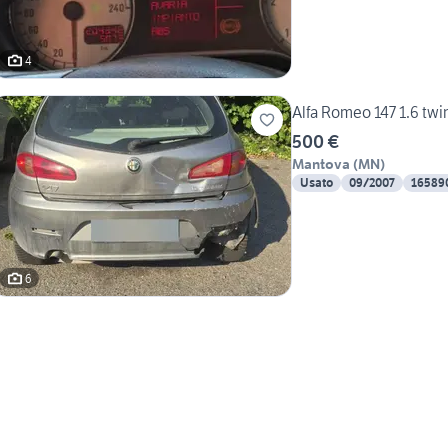
4
Alfa Romeo 147 1.6 twi
500 €
Mantova
(
MN
)
Usato
09/2007
16589
6