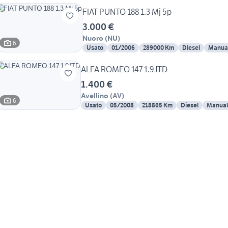
FIAT PUNTO 188 1.3 Mj 5p
3.000 €
Nuoro
(
NU
)
6
Usato
01/2006
289000 Km
Diesel
Manua
ALFA ROMEO 147 1.9JTD
1.400 €
Avellino
(
AV
)
6
Usato
05/2008
218865 Km
Diesel
Manual