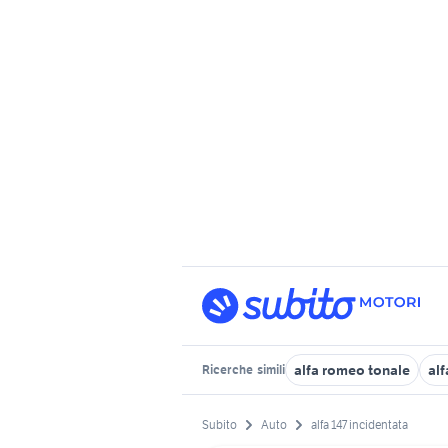
alfa romeo tonale
alf
Ricerche
simili
Subito
Auto
alfa 147 incidentata