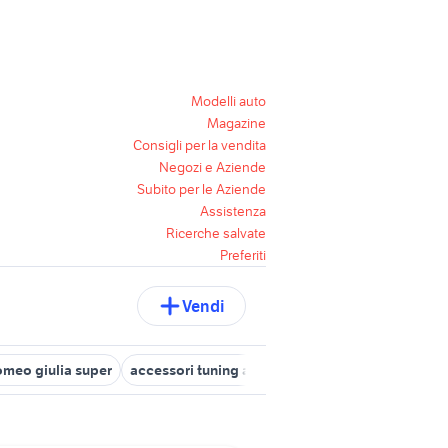
Modelli auto
Magazine
Consigli per la vendita
Negozi e Aziende
Subito per le Aziende
Assistenza
Ricerche salvate
Preferiti
Vendi
romeo giulia super
accessori tuning alfa 147
alfa 147 auto Campa