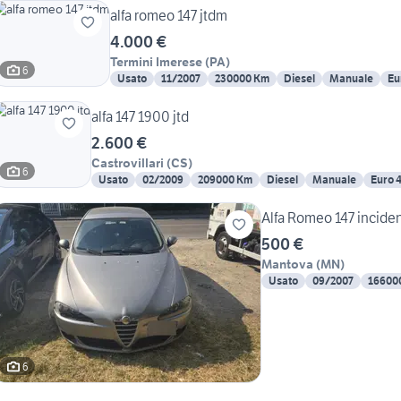
alfa romeo 147 jtdm
4.000 €
Termini Imerese
(
PA
)
6
Usato
11/2007
230000 Km
Diesel
Manuale
Eu
alfa 147 1900 jtd
2.600 €
Castrovillari
(
CS
)
6
Usato
02/2009
209000 Km
Diesel
Manuale
Euro 
Alfa Romeo 147 incide
500 €
Mantova
(
MN
)
Usato
09/2007
16600
6