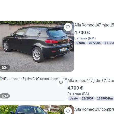
Alfa Romeo 147 mjtd 15
4.700 €
Lariano
(
RM
)
Usato
04/2005
16700
6
Alfa romeo 147 jtdm CNC un
4.700 €
Palermo
(
PA
)
4
Usato
12/2007
136500 Km
Alfa Romeo 147 compr