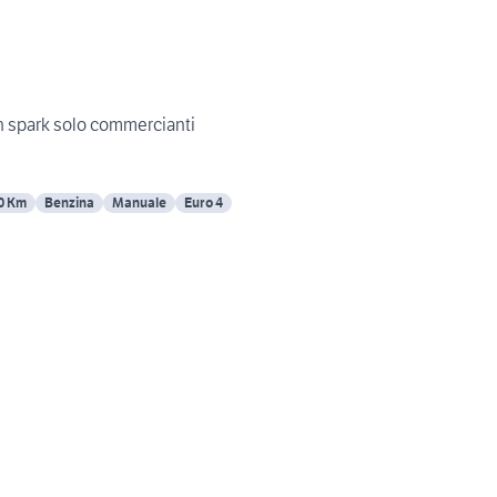
n spark solo commercianti
0 Km
Benzina
Manuale
Euro 4