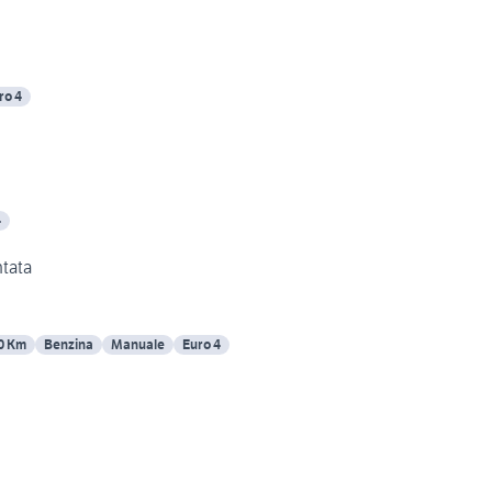
ro 4
4
ntata
0 Km
Benzina
Manuale
Euro 4