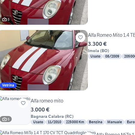
6
Alfa Romeo Mito 1.4 T
3.300 €
Imola
(
BO
)
Usato
08/2009
20500
Vetrina
Alfa romeo mito
3.000 €
Bagnara Calabra
(
RC
)
6
Usato
11/2010
225000 Km
Benzina
Manuale
Euro
Alfa Romeo MiTo 1.