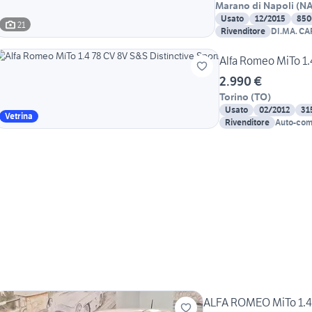
Marano di Napoli
(
N
Usato
12/2015
850
21
Rivenditore
DI.MA. CAR
Alfa Romeo MiTo 1.
2.990 €
Torino
(
TO
)
Usato
02/2012
31
Vetrina
Rivenditore
Auto-co
ALFA ROMEO MiTo 1.4 T