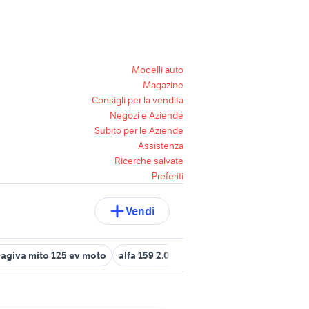
Modelli auto
Magazine
Consigli per la vendita
Negozi e Aziende
Subito per le Aziende
Assistenza
Ricerche salvate
Preferiti
Vendi
agiva mito 125 ev moto
alfa 159 2.0 jtdm 170 cv
alfa romeo mito