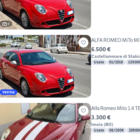
6
ALFA ROMEO MiTo MiTo
6.500 €
Castellammare di Stabi
Usato
01/2016
13500
Vetrina
Alfa Romeo Mito 1.4 T
3.300 €
Imola
(
BO
)
Usato
08/2009
20500