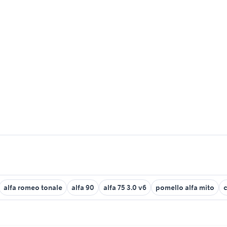
alfa romeo tonale
alfa 90
alfa 75 3.0 v6
pomello alfa mito
c