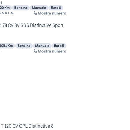
A
)
00 Km
Benzina
Manuale
Euro 6
Mostra numero
 S.R.L.S.
4 78 CV 8V S&S Distinctive Sport
5051 Km
Benzina
Manuale
Euro 5
Mostra numero
m
 120 CV GPL Distinctive 8