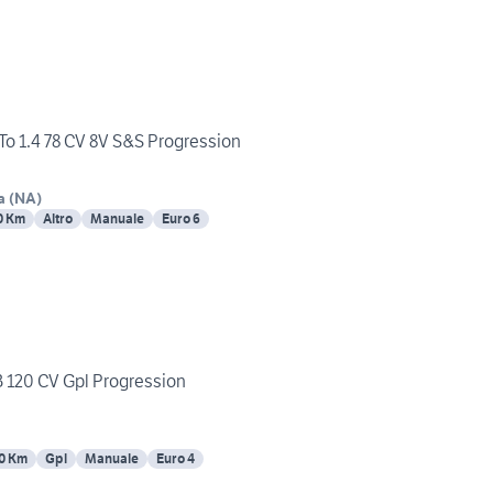
 1.4 78 CV 8V S&S Progression
a
(
NA
)
0 Km
Altro
Manuale
Euro 6
B 120 CV Gpl Progression
0 Km
Gpl
Manuale
Euro 4