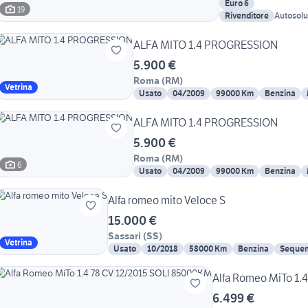
Euro 6
19
Rivenditore
Autosolu
ALFA MITO 1.4 PROGRESSION
5.900 €
Roma
(
RM
)
Vetrina
Usato
04/2009
99000 Km
Benzina
ALFA MITO 1.4 PROGRESSION
5.900 €
Roma
(
RM
)
6
Usato
04/2009
99000 Km
Benzina
Alfa romeo mito Veloce S
15.000 €
Sassari
(
SS
)
Vetrina
Usato
10/2018
58000 Km
Benzina
Sequen
Alfa Romeo MiTo 1.
6.499 €