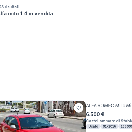
98 risultati
lfa mito 1.4 in vendita
ALFA ROMEO MiTo MiTo
6.500 €
Castellammare di Stabi
Usato
01/2016
13500