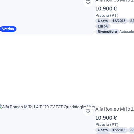
10.900 €
Pistoia
(
PT
)
Usato
12/2015
8
Euro 6
Vetrina
Rivenditore
Autosolu
Alfa Romeo MiTo 1.
10.900 €
Pistoia
(
PT
)
Usato
12/2015
8