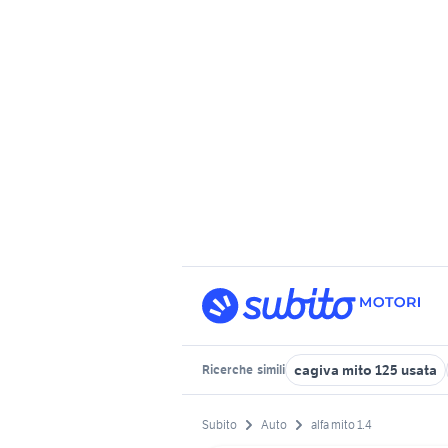
cagiva mito 125 usata
Ricerche
simili
Subito
Auto
alfa mito 1.4