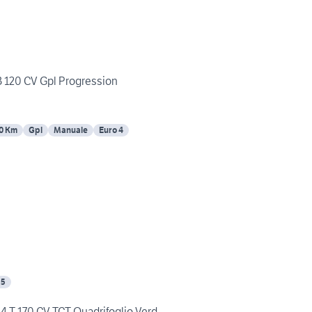
B 120 CV Gpl Progression
0 Km
Gpl
Manuale
Euro 4
 5
4 T 170 CV TCT Quadrifoglio Verd