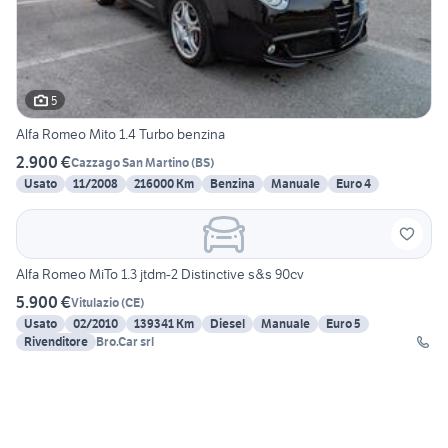
5
Alfa Romeo Mito 1.4 Turbo benzina
2.900 €
Cazzago San Martino
(
BS
)
Usato
11/2008
216000 Km
Benzina
Manuale
Euro 4
Alfa Romeo MiTo 1.3 jtdm-2 Distinctive s&s 90cv
5.900 €
Vitulazio
(
CE
)
Usato
02/2010
139341 Km
Diesel
Manuale
Euro 5
Rivenditore
Bro.Car srl