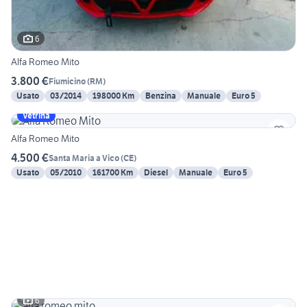
6
Alfa Romeo Mito
3.800 €
Fiumicino
(
RM
)
Usato
03/2014
198000 Km
Benzina
Manuale
Euro 5
Vetrina
Alfa Romeo Mito
4.500 €
Santa Maria a Vico
(
CE
)
Usato
05/2010
161700 Km
Diesel
Manuale
Euro 5
6