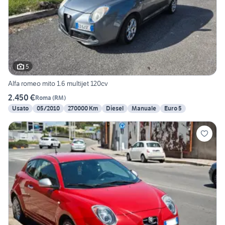
5
Alfa romeo mito 1.6 multijet 120cv
2.450 €
Roma
(
RM
)
Usato
05/2010
270000 Km
Diesel
Manuale
Euro 5