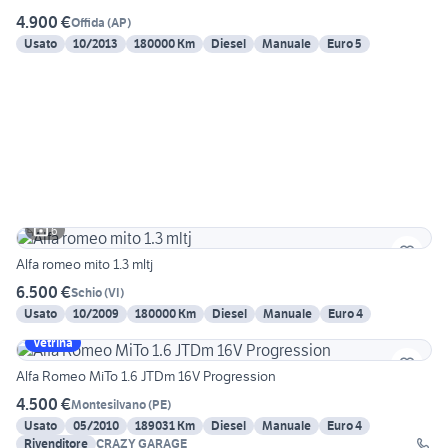
4.900 €
Offida
(
AP
)
Usato
10/2013
180000 Km
Diesel
Manuale
Euro 5
6
Alfa romeo mito 1.3 mltj
6.500 €
Schio
(
VI
)
Usato
10/2009
180000 Km
Diesel
Manuale
Euro 4
Vetrina
Alfa Romeo MiTo 1.6 JTDm 16V Progression
4.500 €
Montesilvano
(
PE
)
Usato
05/2010
189031 Km
Diesel
Manuale
Euro 4
Rivenditore
CRAZY GARAGE