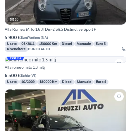
10
Alfa Romeo MiTo 1.6 JTDm-2 S&S Distinctive Sport P
5.900 €
Sant'Antimo
(
NA
)
Usato
06/2011
150000 Km
Diesel
Manuale
Euro 5
Rivenditore
PUNTO AUTO
Vetrina
Alfa romeo mito 1.3 mltj
6.500 €
Schio
(
VI
)
Usato
10/2009
180000 Km
Diesel
Manuale
Euro 4