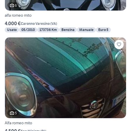
6
alfa romeo mito
4.000 €
Caronno Varesino
(
VA
)
Usato
05/2010
173736 Km
Benzina
Manuale
Euro 5
5
Alfa romeo mito