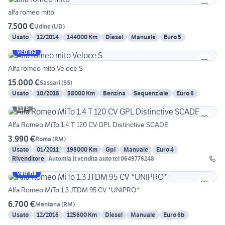
alfa romeo mito
7.500 €
Udine
(
UD
)
Usato
12/2014
144000 Km
Diesel
Manuale
Euro 5
Vetrina
Alfa romeo mito Veloce S
15.000 €
Sassari
(
SS
)
Usato
10/2018
58000 Km
Benzina
Sequenziale
Euro 6
8
Alfa Romeo MiTo 1.4 T 120 CV GPL Distinctive SCADE
3.990 €
Roma
(
RM
)
Usato
01/2011
198000 Km
Gpl
Manuale
Euro 4
Rivenditore
Automia.it vendita auto tel 0649776248
Vetrina
Alfa Romeo MiTo 1.3 JTDM 95 CV *UNIPRO*
6.700 €
Mentana
(
RM
)
Usato
12/2016
125600 Km
Diesel
Manuale
Euro 6b