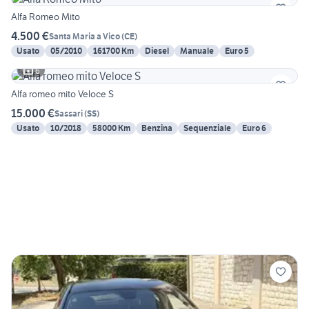
Alfa Romeo Mito
4.500 €
Santa Maria a Vico
(
CE
)
Usato
05/2010
161700 Km
Diesel
Manuale
Euro 5
6
Alfa romeo mito Veloce S
15.000 €
Sassari
(
SS
)
Usato
10/2018
58000 Km
Benzina
Sequenziale
Euro 6