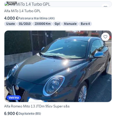
6
Alfa MiTo 1.4 Turbo GPL
4.000 €
Falconara Marittima
(
AN
)
Usato
01/2010
230000 Km
Gpl
Manuale
Euro 4
Vetrina
Alfa Romeo Mito 1.3 JTDm 95cv Super s&s
6.900 €
Ospitaletto
(
BS
)