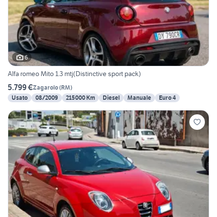
6
Alfa romeo Mito 1.3 mtj(Distinctive sport pack)
5.799 €
Zagarolo
(
RM
)
Usato
08/2009
215000 Km
Diesel
Manuale
Euro 4