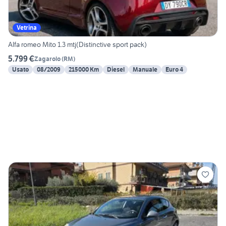
Vetrina
Alfa romeo Mito 1.3 mtj(Distinctive sport pack)
5.799 €
Zagarolo
(
RM
)
Usato
08/2009
215000 Km
Diesel
Manuale
Euro 4