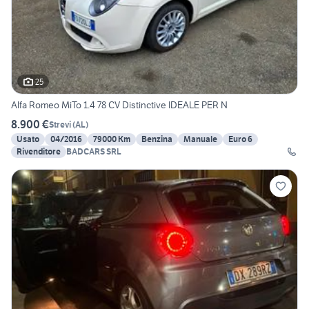
25
Alfa Romeo MiTo 1.4 78 CV Distinctive IDEALE PER N
8.900 €
Strevi
(
AL
)
Usato
04/2016
79000 Km
Benzina
Manuale
Euro 6
Rivenditore
BADCARS SRL