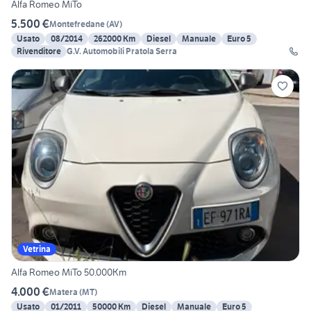
Alfa Romeo MiTo
5.500 €
Montefredane
(
AV
)
Usato
08/2014
262000 Km
Diesel
Manuale
Euro 5
Rivenditore
G.V. Automobili Pratola Serra
Vetrina
Alfa Romeo MiTo 50.000Km
4.000 €
Matera
(
MT
)
Usato
01/2011
50000 Km
Diesel
Manuale
Euro 5