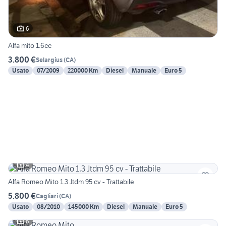
6
Alfa mito 1.6cc
3.800 €
Selargius
(
CA
)
Usato
07/2009
220000 Km
Diesel
Manuale
Euro 5
4
Alfa Romeo Mito 1.3 Jtdm 95 cv - Trattabile
5.800 €
Cagliari
(
CA
)
Usato
08/2010
145000 Km
Diesel
Manuale
Euro 5
6