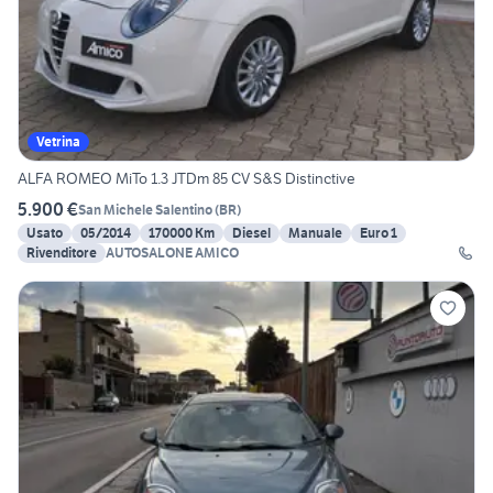
Vetrina
ALFA ROMEO MiTo 1.3 JTDm 85 CV S&S Distinctive
5.900 €
San Michele Salentino
(
BR
)
Usato
05/2014
170000 Km
Diesel
Manuale
Euro 1
Rivenditore
AUTOSALONE AMICO