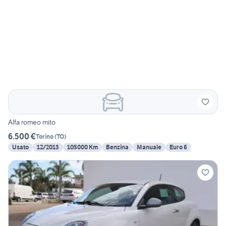
Alfa romeo mito
6.500 €
Torino
(
TO
)
Usato
12/2013
105000 Km
Benzina
Manuale
Euro 6