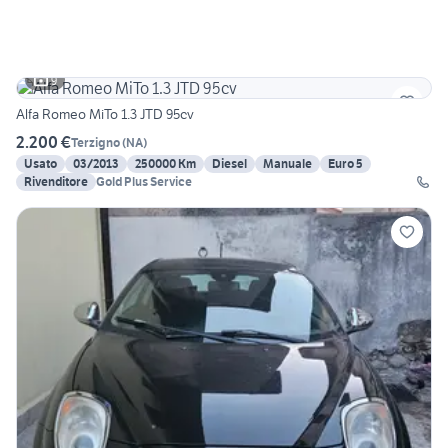
9
Alfa Romeo MiTo 1.3 JTD 95cv
2.200 €
Terzigno
(
NA
)
Usato
03/2013
250000 Km
Diesel
Manuale
Euro 5
Rivenditore
Gold Plus Service