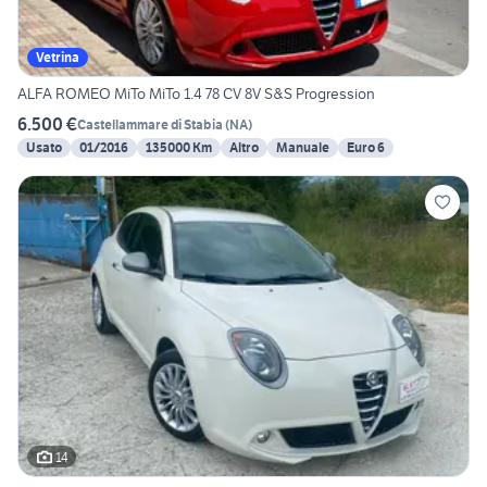
Vetrina
ALFA ROMEO MiTo MiTo 1.4 78 CV 8V S&S Progression
6.500 €
Castellammare di Stabia
(
NA
)
Usato
01/2016
135000 Km
Altro
Manuale
Euro 6
14