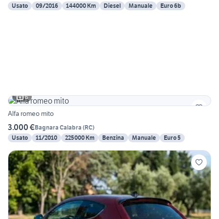
Usato
09/2016
144000 Km
Diesel
Manuale
Euro 6b
6
Alfa romeo mito
3.000 €
Bagnara Calabra
(
RC
)
Usato
11/2010
225000 Km
Benzina
Manuale
Euro 5