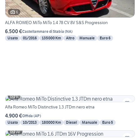
6
ALFA ROMEO MiTo MiTo 1.4 78 CV 8V S&S Progression
6.500 €
Castellammare di Stabia
(
NA
)
Usato
01/2016
135000 Km
Altro
Manuale
Euro 6
6
Alfa Romeo MiTo Distinctive 1.3 JTDm nero etna
4.900 €
Offida
(
AP
)
Usato
10/2013
180000 Km
Diesel
Manuale
Euro 5
20