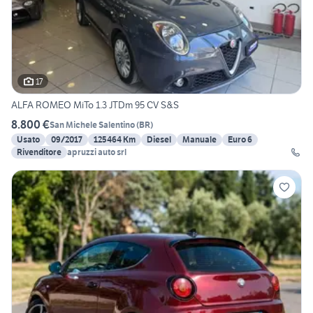
17
ALFA ROMEO MiTo 1.3 JTDm 95 CV S&S
8.800 €
San Michele Salentino
(
BR
)
Usato
09/2017
125464 Km
Diesel
Manuale
Euro 6
Rivenditore
apruzzi auto srl