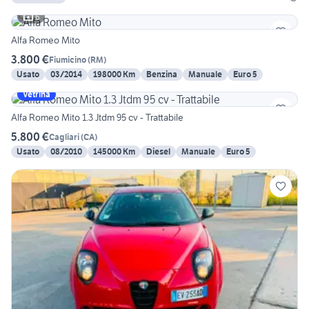
6
Alfa Romeo Mito
3.800 €
Fiumicino
(
RM
)
Usato
03/2014
198000 Km
Benzina
Manuale
Euro 5
Vetrina
Alfa Romeo Mito 1.3 Jtdm 95 cv - Trattabile
5.800 €
Cagliari
(
CA
)
Usato
08/2010
145000 Km
Diesel
Manuale
Euro 5