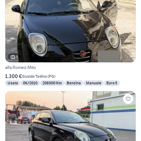
6
alfa Romeo Mito
1.300 €
Gualdo Tadino
(
PG
)
Usato
06/2010
208000 Km
Benzina
Manuale
Euro 5