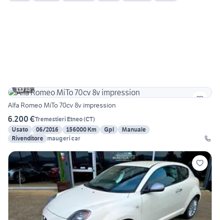
13
Alfa Romeo MiTo 70cv 8v impression
6.200 €
Tremestieri Etneo
(
CT
)
Usato
06/2016
156000 Km
Gpl
Manuale
Rivenditore
maugeri car