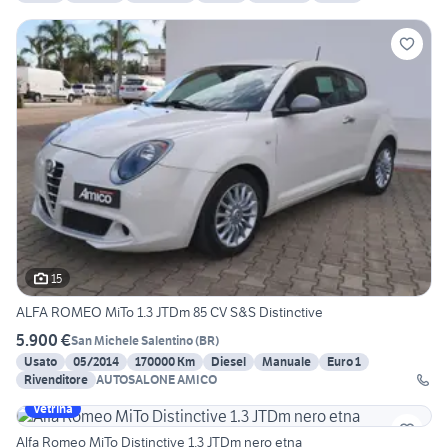
15
ALFA ROMEO MiTo 1.3 JTDm 85 CV S&S Distinctive
5.900 €
San Michele Salentino
(
BR
)
Usato
05/2014
170000 Km
Diesel
Manuale
Euro 1
Rivenditore
AUTOSALONE AMICO
Vetrina
Alfa Romeo MiTo Distinctive 1.3 JTDm nero etna