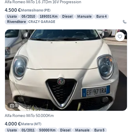
Alfa Romeo MiTo 1.6 JTDm 16V Progression
4.500 €
Montesilvano
(
PE
)
Usato
05/2010
189031 Km
Diesel
Manuale
Euro 4
Rivenditore
CRAZY GARAGE
6
Alfa Romeo MiTo 50.000Km
4.000 €
Matera
(
MT
)
Usato
01/2011
50000 Km
Diesel
Manuale
Euro 5