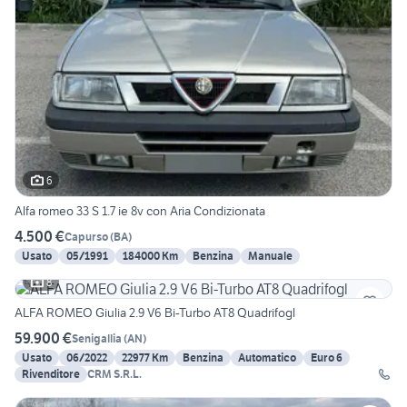
6
Alfa romeo 33 S 1.7 ie 8v con Aria Condizionata
4.500 €
Capurso
(
BA
)
Usato
05/1991
184000 Km
Benzina
Manuale
8
ALFA ROMEO Giulia 2.9 V6 Bi-Turbo AT8 Quadrifogl
59.900 €
Senigallia
(
AN
)
Usato
06/2022
22977 Km
Benzina
Automatico
Euro 6
Rivenditore
CRM S.R.L.