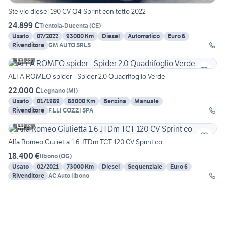
Stelvio diesel 190 CV Q4 Sprint con tetto 2022
24.899 €
Trentola-Ducenta
(
CE
)
Usato
07/2022
93000 Km
Diesel
Automatico
Euro 6
Rivenditore
GM AUTO SRLS
18
ALFA ROMEO spider - Spider 2.0 Quadrifoglio Verde
22.000 €
Legnano
(
MI
)
Usato
01/1989
85000 Km
Benzina
Manuale
Rivenditore
F.LLI COZZI SPA
19
Alfa Romeo Giulietta 1.6 JTDm TCT 120 CV Sprint co
18.400 €
Ilbono
(
OG
)
Usato
02/2021
73000 Km
Diesel
Sequenziale
Euro 6
Rivenditore
AC Auto Ilbono