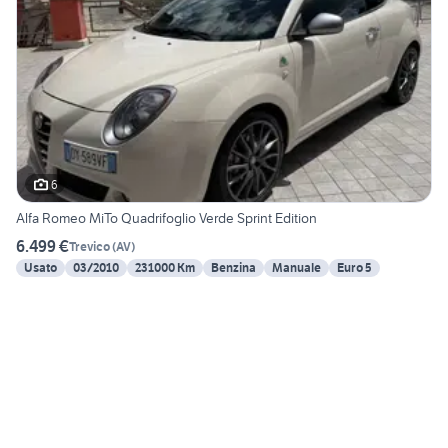
6
Alfa Romeo MiTo Quadrifoglio Verde Sprint Edition
6.499 €
Trevico
(
AV
)
Usato
03/2010
231000 Km
Benzina
Manuale
Euro 5