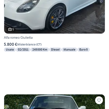
5
Alfa romeo Giulietta
5.800 €
Misterbianco
(
CT
)
Usato
02/2011
245000 Km
Diesel
Manuale
Euro 5