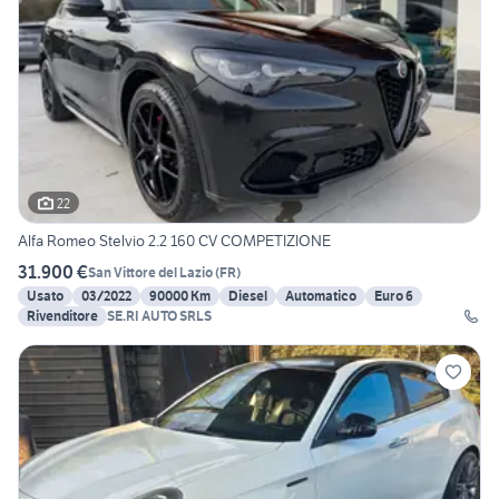
22
Alfa Romeo Stelvio 2.2 160 CV COMPETIZIONE
31.900 €
San Vittore del Lazio
(
FR
)
Usato
03/2022
90000 Km
Diesel
Automatico
Euro 6
Rivenditore
SE.RI AUTO SRLS