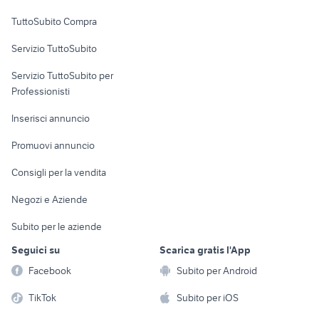
Uffici e Locali
TuttoSubito Compra
commerciali
Servizio TuttoSubito
elettronica
per la casa e la
sports e hobby
Servizio TuttoSubito per
persona
Informatica
Animali
Professionisti
Arredamento e
Console e
Accessori per
Casalinghi
Inserisci annuncio
Videogiochi
animali
Elettrodomestici
Promuovi annuncio
Audio/Video
Musica e Film
Giardino e Fai da te
Consigli per la vendita
Fotografia
Libri e Riviste
Abbigliamento e
Negozi e Aziende
Telefonia
Strumenti Musicali
Accessori
Subito per le aziende
Sports
Tutto per i bambini
Seguici su
Scarica gratis l'App
Biciclette
Facebook
Subito per Android
Collezionismo
TikTok
Subito per iOS