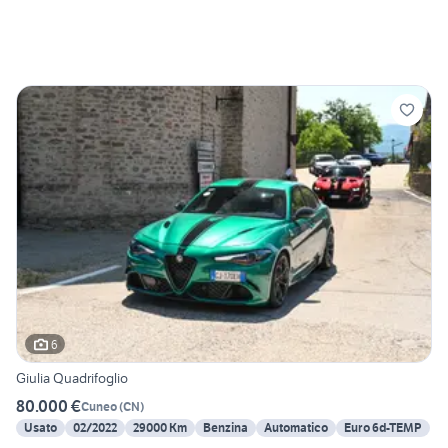
6
Giulia Quadrifoglio
80.000 €
Cuneo
(
CN
)
Usato
02/2022
29000 Km
Benzina
Automatico
Euro 6d-TEMP