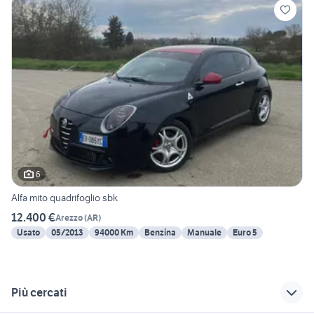
6
Alfa mito quadrifoglio sbk
12.400 €
Arezzo
(
AR
)
Usato
05/2013
94000 Km
Benzina
Manuale
Euro 5
Più cercati