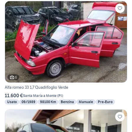
6
Alfa romeo 33 1,7 Quadrifoglio Verde
11.600 €
Santa Maria a Monte
(
PI
)
Usato
09/1989
98100 Km
Benzina
Manuale
Pre-Euro