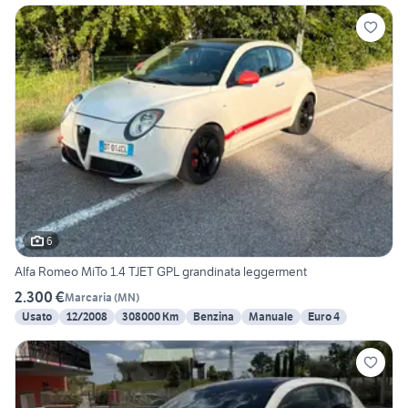
6
Alfa Romeo MiTo 1.4 TJET GPL grandinata leggerment
2.300 €
Marcaria
(
MN
)
Usato
12/2008
308000 Km
Benzina
Manuale
Euro 4