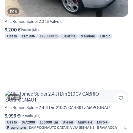
6
Alfa Romeo Spider 2.0 16 Valvole
9.200 €
Paullo
(
MI
)
Usato
11/1996
175000 Km
Benzina
Manuale
Euro 2
30
Alfa Romeo Spider 2.4 JTDm 210CV CABRIO ZAMPOGNAUT
9.999 €
Catania
(
CT
)
Usato
07/2009
186000 Km
Diesel
Manuale
Euro 4
Rivenditore
ZAMPOGNAUTO CATANIA VIA SIENA N1 - E RAMACCA