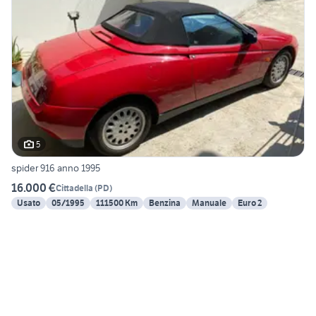
5
spider 916 anno 1995
16.000 €
Cittadella
(
PD
)
Usato
05/1995
111500 Km
Benzina
Manuale
Euro 2