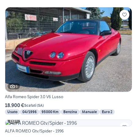
6
Alfa Romeo Spider 3.0 V6 Lusso
18.900 €
Scafati
(
SA
)
Usato
04/1996
95000 Km
Benzina
Manuale
Euro 2
6
ALFA ROMEO Gtv/Spider - 1996