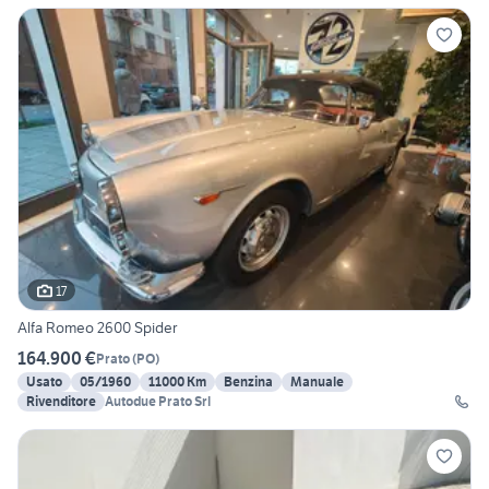
17
Alfa Romeo 2600 Spider
164.900 €
Prato
(
PO
)
Usato
05/1960
11000 Km
Benzina
Manuale
Rivenditore
Autodue Prato Srl