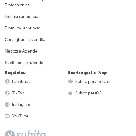
Informatica
Animali
Professionisti
Arredamento e
Console e
Accessori per
Casalinghi
Inserisci annuncio
Videogiochi
animali
Elettrodomestici
Promuovi annuncio
Audio/Video
Musica e Film
Giardino e Fai da te
Consigli per la vendita
Fotografia
Libri e Riviste
Abbigliamento e
Negozi e Aziende
Telefonia
Strumenti Musicali
Accessori
Subito per le aziende
Sports
Tutto per i bambini
Seguici su
Scarica gratis l'App
Biciclette
Facebook
Subito per Android
Collezionismo
TikTok
Subito per iOS
Instagram
YouTube