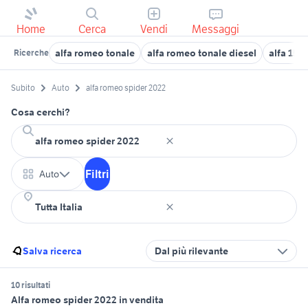
Home
Cerca
Vendi
Messaggi
alfa romeo tonale
alfa romeo tonale diesel
alfa 159 
Ricerche
Subito
Auto
alfa romeo spider 2022
Cosa cerchi?
Filtri
Auto
Salva ricerca
Dal più rilevante
10 risultati
Alfa romeo spider 2022 in vendita