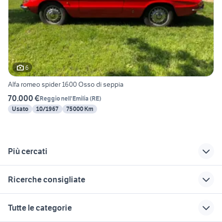
6
Alfa romeo spider 1600 Osso di seppia
70.000 €
Reggio nell'Emilia
(
RE
)
Usato
10/1967
75000 Km
Più cercati
Correlati
Richerche simili
Suggerimenti
Ricerche consigliate
alfa romeo Trapani
auto alfa romeo gtv
alfa romeo spider
provincia
spider Liguria
Veneto
lancia lybra
carrello 750 kg accessori auto
Tutte le categorie
alfa romeo auto
alfa romeo gtv
golf 8 usata
ford focus st mk2
ami elettrica
Sicilia
spider Lombardia