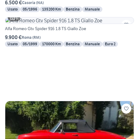
6.500 €
Casoria
(
NA
)
Usato
05/1996
135200 Km
Benzina
Manuale
6
Alfa Romeo Gtv Spider 916 1.8 TS Giallo Zoe
9.900 €
Roma
(
RM
)
Usato
05/1999
170000 Km
Benzina
Manuale
Euro 2