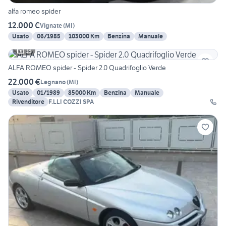
alfa romeo spider
12.000 €
Vignate
(
MI
)
Usato
06/1985
103000 Km
Benzina
Manuale
18
ALFA ROMEO spider - Spider 2.0 Quadrifoglio Verde
22.000 €
Legnano
(
MI
)
Usato
01/1989
85000 Km
Benzina
Manuale
Rivenditore
F.LLI COZZI SPA