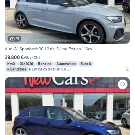
25
Audi A1 Sportback 30 1.0 tfsi S Line Edition 116cv
29.800 €
Alba
(
CN
)
Km0
01/2026
Benzina
Automatico
Euro 6
Rivenditore
NEW CARS GROUP S.R.L