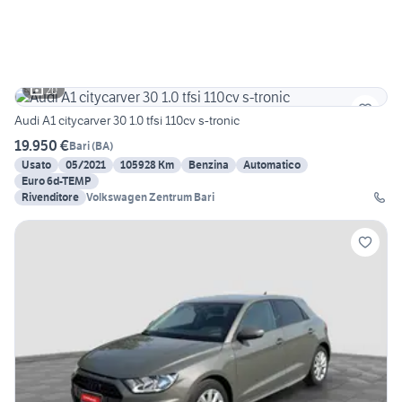
20
Audi A1 citycarver 30 1.0 tfsi 110cv s-tronic
19.950 €
Bari
(
BA
)
Usato
05/2021
105928 Km
Benzina
Automatico
Euro 6d-TEMP
Rivenditore
Volkswagen Zentrum Bari