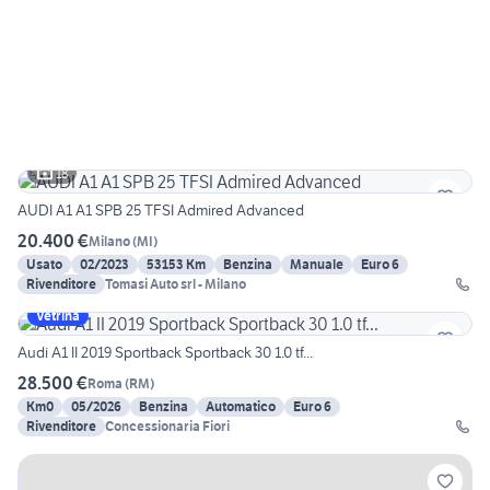
18
AUDI A1 A1 SPB 25 TFSI Admired Advanced
20.400 €
Milano
(
MI
)
Usato
02/2023
53153 Km
Benzina
Manuale
Euro 6
Rivenditore
Tomasi Auto srl - Milano
Vetrina
Audi A1 II 2019 Sportback Sportback 30 1.0 tf...
28.500 €
Roma
(
RM
)
Km0
05/2026
Benzina
Automatico
Euro 6
Rivenditore
Concessionaria Fiori