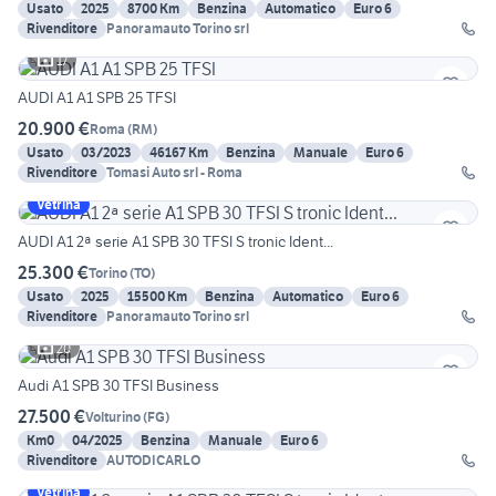
Usato
2025
8700 Km
Benzina
Automatico
Euro 6
Rivenditore
Panoramauto Torino srl
17
AUDI A1 A1 SPB 25 TFSI
20.900 €
Roma
(
RM
)
Usato
03/2023
46167 Km
Benzina
Manuale
Euro 6
Rivenditore
Tomasi Auto srl - Roma
Vetrina
AUDI A1 2ª serie A1 SPB 30 TFSI S tronic Ident...
25.300 €
Torino
(
TO
)
Usato
2025
15500 Km
Benzina
Automatico
Euro 6
Rivenditore
Panoramauto Torino srl
20
Audi A1 SPB 30 TFSI Business
27.500 €
Volturino
(
FG
)
Km0
04/2025
Benzina
Manuale
Euro 6
Rivenditore
AUTODICARLO
Vetrina