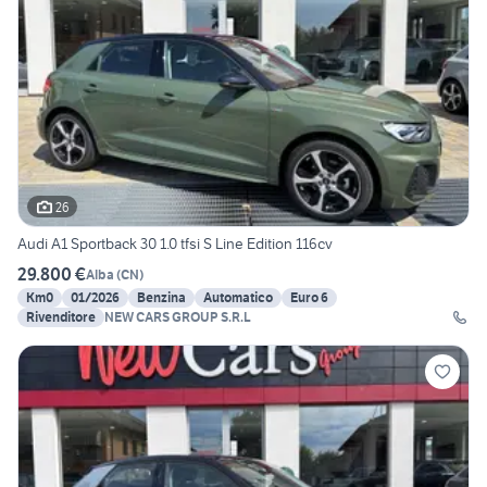
26
Audi A1 Sportback 30 1.0 tfsi S Line Edition 116cv
29.800 €
Alba
(
CN
)
Km0
01/2026
Benzina
Automatico
Euro 6
Rivenditore
NEW CARS GROUP S.R.L