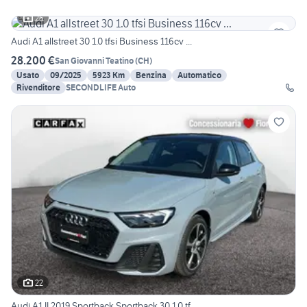
26
Audi A1 allstreet 30 1.0 tfsi Business 116cv ...
28.200 €
San Giovanni Teatino
(
CH
)
Usato
09/2025
5923 Km
Benzina
Automatico
Rivenditore
SECONDLIFE Auto
22
Audi A1 II 2019 Sportback Sportback 30 1.0 tf...