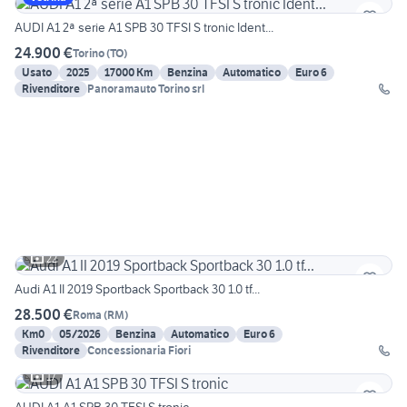
AUDI A1 2ª serie A1 SPB 30 TFSI S tronic Ident...
24.900 €
Torino
(
TO
)
Usato
2025
17000 Km
Benzina
Automatico
Euro 6
Rivenditore
Panoramauto Torino srl
22
Audi A1 II 2019 Sportback Sportback 30 1.0 tf...
28.500 €
Roma
(
RM
)
Km0
05/2026
Benzina
Automatico
Euro 6
Rivenditore
Concessionaria Fiori
17