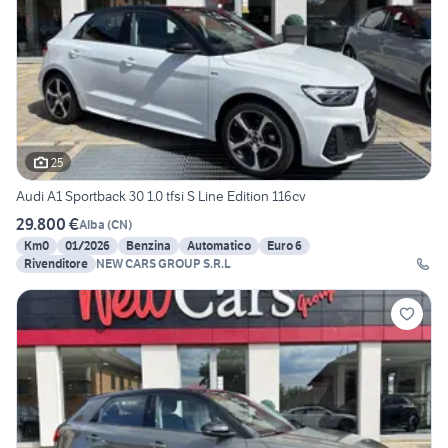
25
Audi A1 Sportback 30 1.0 tfsi S Line Edition 116cv
29.800 €
Alba
(
CN
)
Km0
01/2026
Benzina
Automatico
Euro 6
Rivenditore
NEW CARS GROUP S.R.L