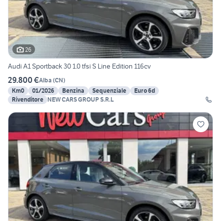
26
Audi A1 Sportback 30 1.0 tfsi S Line Edition 116cv
29.800 €
Alba
(
CN
)
Km0
01/2026
Benzina
Sequenziale
Euro 6d
Rivenditore
NEW CARS GROUP S.R.L