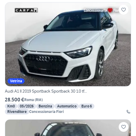
Vetrina
Audi A1 II 2019 Sportback Sportback 30 1.0 tf...
28.500 €
Roma
(
RM
)
Km0
05/2026
Benzina
Automatico
Euro 6
Rivenditore
Concessionaria Fiori