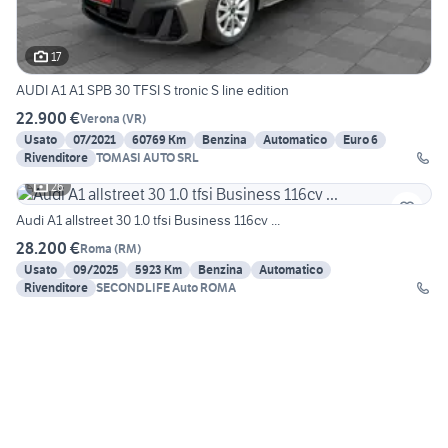
17
AUDI A1 A1 SPB 30 TFSI S tronic S line edition
22.900 €
Verona
(
VR
)
Usato
07/2021
60769 Km
Benzina
Automatico
Euro 6
Rivenditore
TOMASI AUTO SRL
26
Audi A1 allstreet 30 1.0 tfsi Business 116cv ...
28.200 €
Roma
(
RM
)
Usato
09/2025
5923 Km
Benzina
Automatico
Rivenditore
SECONDLIFE Auto ROMA