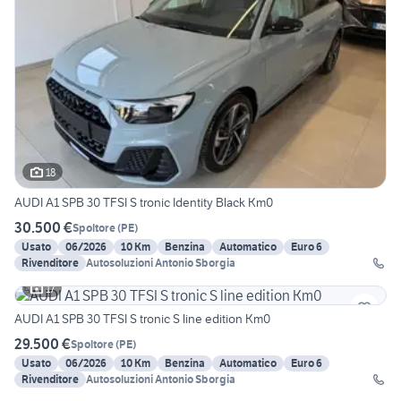
18
AUDI A1 SPB 30 TFSI S tronic Identity Black Km0
30.500 €
Spoltore
(
PE
)
Usato
06/2026
10 Km
Benzina
Automatico
Euro 6
Rivenditore
Autosoluzioni Antonio Sborgia
17
AUDI A1 SPB 30 TFSI S tronic S line edition Km0
29.500 €
Spoltore
(
PE
)
Usato
06/2026
10 Km
Benzina
Automatico
Euro 6
Rivenditore
Autosoluzioni Antonio Sborgia