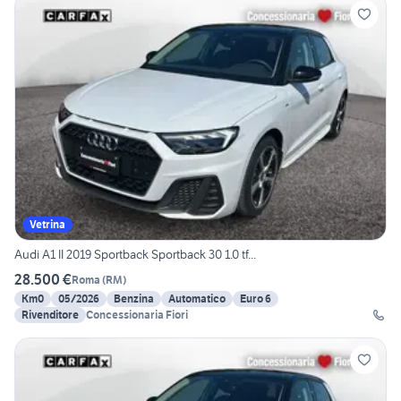
Vetrina
Audi A1 II 2019 Sportback Sportback 30 1.0 tf...
28.500 €
Roma
(
RM
)
Km0
05/2026
Benzina
Automatico
Euro 6
Rivenditore
Concessionaria Fiori