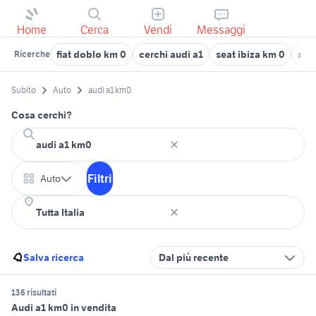
Home
Cerca
Vendi
Messaggi
fiat doblo km 0
cerchi audi a1
seat ibiza km 0
suz
Ricerche
Subito
Auto
audi a1 km0
Cosa cerchi?
Filtri
Auto
Salva ricerca
Dal più recente
136 risultati
Audi a1 km0 in vendita