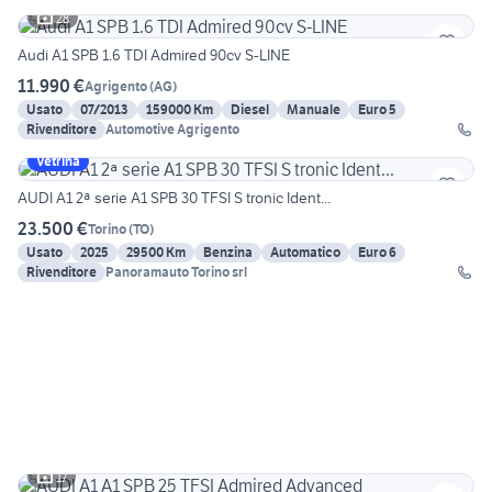
28
Audi A1 SPB 1.6 TDI Admired 90cv S-LINE
11.990 €
Agrigento
(
AG
)
Usato
07/2013
159000 Km
Diesel
Manuale
Euro 5
Rivenditore
Automotive Agrigento
Vetrina
AUDI A1 2ª serie A1 SPB 30 TFSI S tronic Ident...
23.500 €
Torino
(
TO
)
Usato
2025
29500 Km
Benzina
Automatico
Euro 6
Rivenditore
Panoramauto Torino srl
17