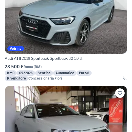
Vetrina
Audi A1 II 2019 Sportback Sportback 30 1.0 tf...
28.500 €
Roma
(
RM
)
Km0
05/2026
Benzina
Automatico
Euro 6
Rivenditore
Concessionaria Fiori