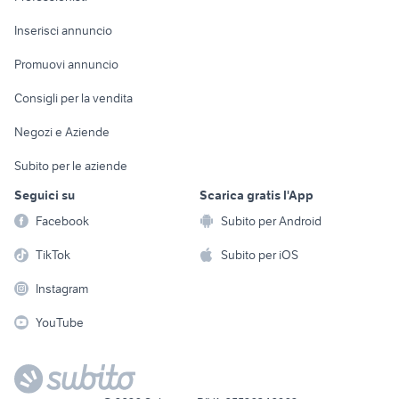
Arredamento e
Console e
Accessori per
Casalinghi
Inserisci annuncio
Videogiochi
animali
Elettrodomestici
Promuovi annuncio
Audio/Video
Musica e Film
Giardino e Fai da te
Consigli per la vendita
Fotografia
Libri e Riviste
Abbigliamento e
Negozi e Aziende
Telefonia
Strumenti Musicali
Accessori
Subito per le aziende
Sports
Tutto per i bambini
Seguici su
Scarica gratis l'App
Biciclette
Facebook
Subito per Android
Collezionismo
TikTok
Subito per iOS
Instagram
YouTube