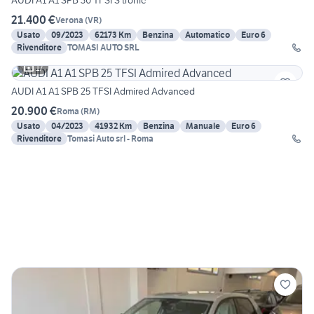
AUDI A1 A1 SPB 30 TFSI S tronic
21.400 €
Verona
(
VR
)
Usato
09/2023
62173 Km
Benzina
Automatico
Euro 6
Rivenditore
TOMASI AUTO SRL
17
AUDI A1 A1 SPB 25 TFSI Admired Advanced
20.900 €
Roma
(
RM
)
Usato
04/2023
41932 Km
Benzina
Manuale
Euro 6
Rivenditore
Tomasi Auto srl - Roma