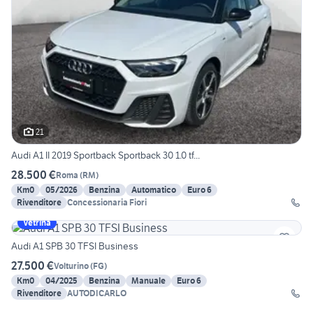
21
Audi A1 II 2019 Sportback Sportback 30 1.0 tf...
28.500 €
Roma
(
RM
)
Km0
05/2026
Benzina
Automatico
Euro 6
Rivenditore
Concessionaria Fiori
Vetrina
Audi A1 SPB 30 TFSI Business
27.500 €
Volturino
(
FG
)
Km0
04/2025
Benzina
Manuale
Euro 6
Rivenditore
AUTODICARLO