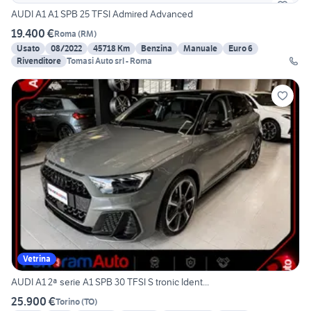
AUDI A1 A1 SPB 25 TFSI Admired Advanced
19.400 €
Roma
(
RM
)
Usato
08/2022
45718 Km
Benzina
Manuale
Euro 6
Rivenditore
Tomasi Auto srl - Roma
Vetrina
AUDI A1 2ª serie A1 SPB 30 TFSI S tronic Ident...
25.900 €
Torino
(
TO
)