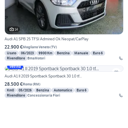
14
Audi A1 SPB 25 TFSI Admired Ok Neopat/CarPlay
22.900 €
Mogliano Veneto
(
TV
)
Usato
06/2023
9900 Km
Benzina
Manuale
Euro 6
Rivenditore
BmaMotori
Vetrina
Audi A1 II 2019 Sportback Sportback 30 1.0 tf...
28.500 €
Roma
(
RM
)
Km0
05/2026
Benzina
Automatico
Euro 6
Rivenditore
Concessionaria Fiori