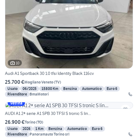
10
Audi A1 Sportback 30 1.0 tfsi Identity Black 116cv
25.700 €
Mogliano Veneto
(
TV
)
Usato
06/2025
15800 Km
Benzina
Automatico
Euro 6
Rivenditore
BmaMotori
Vetrina
AUDI A1 2ª serie A1 SPB 30 TFSI S tronic S lin...
26.900 €
Torino
(
TO
)
Usato
2026
1 Km
Benzina
Automatico
Euro 6
Rivenditore
Panoramauto Torino srl