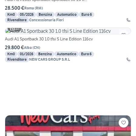
28.500 €
Roma
(
RM
)
Km0
05/2026
Benzina
Automatico
Euro 6
Rivenditore
Concessionaria Fiori
22
Audi A1 Sportback 30 1.0 tfsi S Line Edition 116cv
29.800 €
Alba
(
CN
)
Km0
01/2026
Benzina
Automatico
Euro 6
Rivenditore
NEW CARS GROUP S.R.L