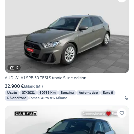
17
AUDI A1 A1 SPB 30 TFSI S tronic S line edition
22.900 €
Milano
(
MI
)
Usato
07/2021
60769 Km
Benzina
Automatico
Euro 6
Rivenditore
Tomasi Auto srl - Milano