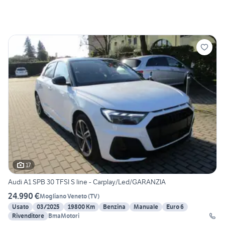
17
Audi A1 SPB 30 TFSI S line - Carplay/Led/GARANZIA
24.990 €
Mogliano Veneto
(
TV
)
Usato
03/2025
19800 Km
Benzina
Manuale
Euro 6
Rivenditore
BmaMotori