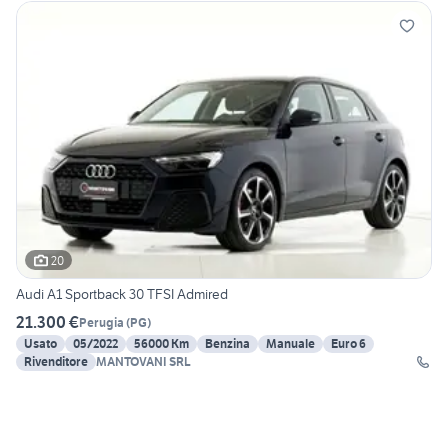
20
Audi A1 Sportback 30 TFSI Admired
21.300 €
Perugia
(
PG
)
Usato
05/2022
56000 Km
Benzina
Manuale
Euro 6
Rivenditore
MANTOVANI SRL