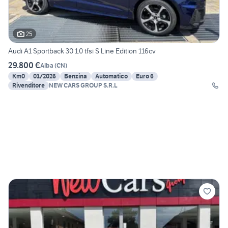
25
Audi A1 Sportback 30 1.0 tfsi S Line Edition 116cv
29.800 €
Alba
(
CN
)
Km0
01/2026
Benzina
Automatico
Euro 6
Rivenditore
NEW CARS GROUP S.R.L