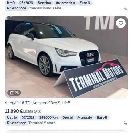
Km0
05/2026
Benzina
Automatico
Euro 6
Rivenditore
Concessionaria Fiori
28
Audi A1 1.6 TDI Admired 90cv S-LINE
11.990 €
Licata
(
AG
)
Usato
07/2013
159000 Km
Diesel
Manuale
Euro 5
Rivenditore
Terminal Motors