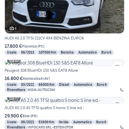
6
AUDI A5 2.0 TFSI 211CV 4X4 BENZINA EURO6
17.800 €
Piacenza
(
PC
)
Usato
06/2013
107000 Km
Benzina
Automatico
Euro 6
30
Peugeot 308 BlueHDi 130 S&S EAT8 Allure
16.800 €
Manocalzati
(
AV
)
Usato
03/2022
66000 Km
Diesel
Automatico
Euro 6
Rivenditore
MGM-AUTO.COM
20
AUDI A5 2.0 45 TFSI quattro S tronic S line ed.-
29.900 €
Este
(
PD
)
Usato
05/2022
51900 Km
Ibrida
Automatico
Euro 6
Rivenditore
INFOCARS SRL -ESTEMOTOR