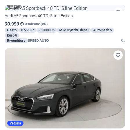
25
Audi A5 Sportback 40 TDI S line Edition
30.999 €
Casaleone
(
VR
)
Usato
02/2022
98000 Km
Mild Hybrid Diesel
Automatico
Euro 6
Rivenditore
SPEED AUTO
Vetrina