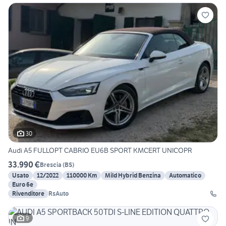
30
Audi A5 FULLOPT CABRIO EU6B SPORT KMCERT UNICOPR
33.990 €
Brescia
(
BS
)
Usato
12/2022
110000 Km
Mild Hybrid Benzina
Automatico
Euro 6e
Rivenditore
RsAuto
9