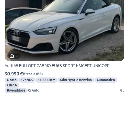
30
Audi A5 FULLOPT CABRIO EU6B SPORT KMCERT UNICOPR
30.990 €
Brescia
(
BS
)
Usato
12/2022
110000 Km
Mild Hybrid Benzina
Automatico
Euro 6
Rivenditore
RsAuto