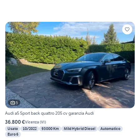
5
Audi a5 Sport back quattro 205 cv garanzia Audi
36.800 €
Vicenza
(
VI
)
Usato
10/2022
93000 Km
Mild Hybrid Diesel
Automatico
Euro 6