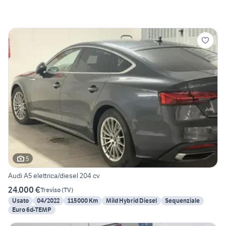
5
Audi A5 elettrica/diesel 204 cv
24.000 €
Treviso
(
TV
)
Usato
04/2022
115000 Km
Mild Hybrid Diesel
Sequenziale
Euro 6d-TEMP