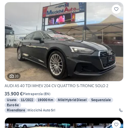
20
AUDI A5 40 TDI MHEV 204 CV QUATTRO S-TRONIC SOLO 2
35.900 €
Pietraperzia
(
EN
)
Usato
11/2022
19000 Km
Mild Hybrid Diesel
Sequenziale
Euro 6e
Rivenditore
Miccichè Auto Srl