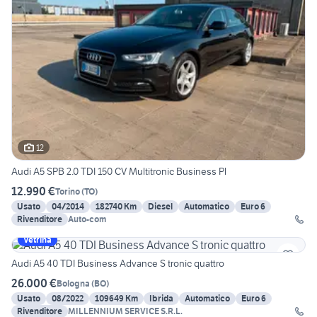
12
Audi A5 SPB 2.0 TDI 150 CV Multitronic Business Pl
12.990 €
Torino
(
TO
)
Usato
04/2014
182740 Km
Diesel
Automatico
Euro 6
Rivenditore
Auto-com
Vetrina
Audi A5 40 TDI Business Advance S tronic quattro
26.000 €
Bologna
(
BO
)
Usato
08/2022
109649 Km
Ibrida
Automatico
Euro 6
Rivenditore
MILLENNIUM SERVICE S.R.L.