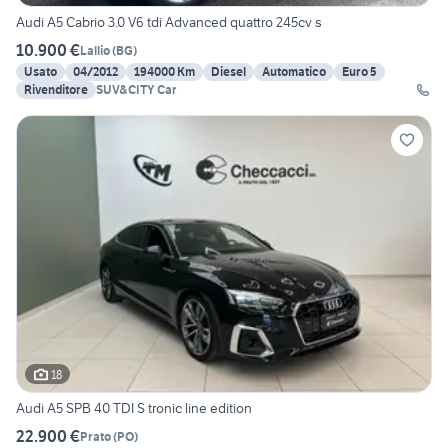
Audi A5 Cabrio 3.0 V6 tdi Advanced quattro 245cv s
10.900 €
Lallio
(
BG
)
Usato
04/2012
194000 Km
Diesel
Automatico
Euro 5
Rivenditore
SUV&CITY Car
18
Audi A5 SPB 40 TDI S tronic line edition
22.900 €
Prato
(
PO
)