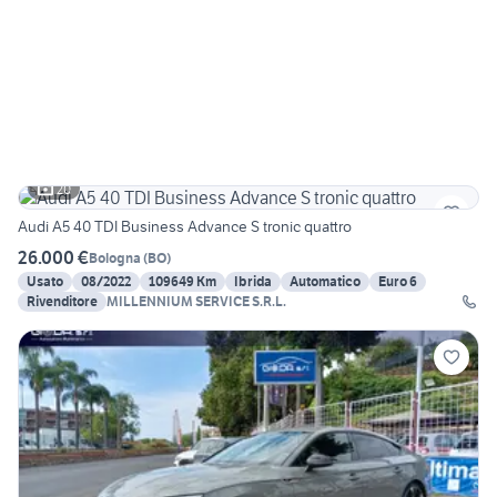
20
Audi A5 40 TDI Business Advance S tronic quattro
26.000 €
Bologna
(
BO
)
Usato
08/2022
109649 Km
Ibrida
Automatico
Euro 6
Rivenditore
MILLENNIUM SERVICE S.R.L.