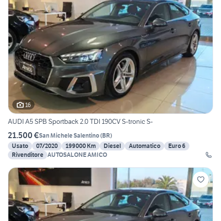
16
AUDI A5 SPB Sportback 2.0 TDI 190CV S-tronic S-
21.500 €
San Michele Salentino
(
BR
)
Usato
07/2020
199000 Km
Diesel
Automatico
Euro 6
Rivenditore
AUTOSALONE AMICO