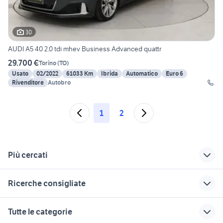
30
AUDI A5 40 2.0 tdi mhev Business Advanced quattr
29.700 €
Torino
(
TO
)
Usato
02/2022
61033 Km
Ibrida
Automatico
Euro 6
Rivenditore
Autobro
1
2
Più cercati
Correlati
Richerche simili
Suggerimenti
Ricerche consigliate
audi auto Roma
audi a5 usata
audi a5 usata veneto
provincia
germania
golf 6
automobile it auto
ford mondeo
Tutte le categorie
audi a3 usata
audi a5 Abruzzo
toyota aygo usata roma
smart usata reggio calabria
auto usate lecco