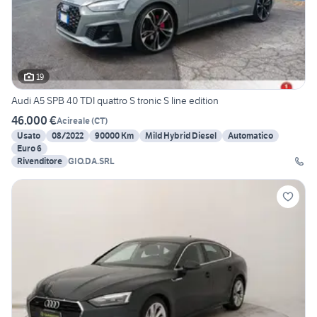
19
Audi A5 SPB 40 TDI quattro S tronic S line edition
46.000 €
Acireale
(
CT
)
Usato
08/2022
90000 Km
Mild Hybrid Diesel
Automatico
Euro 6
Rivenditore
GIO.DA.SRL