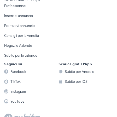
Servizio TuttoSubito per
persona
Informatica
Animali
Professionisti
Arredamento e
Console e
Accessori per
Casalinghi
Inserisci annuncio
Videogiochi
animali
Elettrodomestici
Promuovi annuncio
Audio/Video
Musica e Film
Giardino e Fai da te
Consigli per la vendita
Fotografia
Libri e Riviste
Abbigliamento e
Negozi e Aziende
Telefonia
Strumenti Musicali
Accessori
Subito per le aziende
Sports
Tutto per i bambini
Seguici su
Scarica gratis l'App
Biciclette
Facebook
Subito per Android
Collezionismo
TikTok
Subito per iOS
Instagram
YouTube