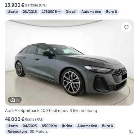
15.900 €
Narzole
(
CN
)
Usato
08/2015
178000 Km
Diesel
Automatico
Euro 6
19
Audi A5 Sportback 40 2.0 tdi mhev S line edition q
49.000 €
Roma
(
RM
)
Usato
04/2025
8500 Km
Ibrida
Automatico
Euro 6
Rivenditore
SD Motors