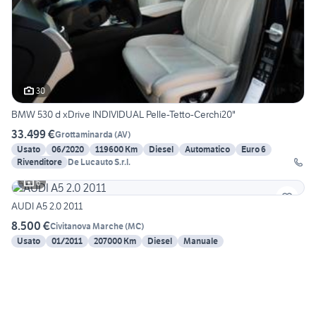
30
BMW 530 d xDrive INDIVIDUAL Pelle-Tetto-Cerchi20"
33.499 €
Grottaminarda
(
AV
)
Usato
06/2020
119600 Km
Diesel
Automatico
Euro 6
Rivenditore
De Lucauto S.r.l.
6
AUDI A5 2.0 2011
8.500 €
Civitanova Marche
(
MC
)
Usato
01/2011
207000 Km
Diesel
Manuale