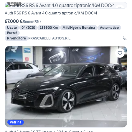
20
Audi RS6 RS 6 Avant 4.0 quattro tiptronic/KM DOC/4
67.000 €
Rimini
(
RN
)
Usato
04/2020
139900 Km
Mild Hybrid Benzina
Automatico
Euro 6
Rivenditore
FRASCARELLI AUTO S.R.L.
Vetrina