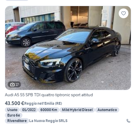
17
Audi A5 S5 SPB TDI quattro tiptronic sport attitud
43.500 €
Reggio nell'Emilia
(
RE
)
Usato
01/2022
60000 Km
Mild Hybrid Diesel
Automatico
Euro 6e
Rivenditore
La Nuova Reggio SRLS