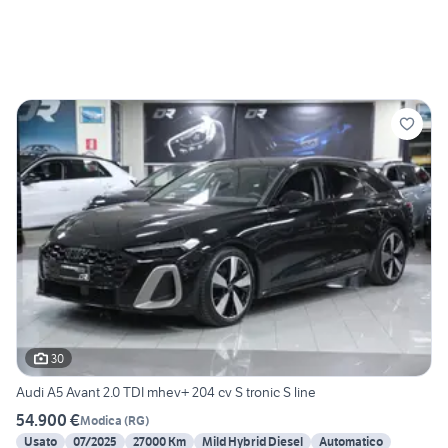
30
Audi A5 Avant 2.0 TDI mhev+ 204 cv S tronic S line
54.900 €
Modica
(
RG
)
Usato
07/2025
27000 Km
Mild Hybrid Diesel
Automatico