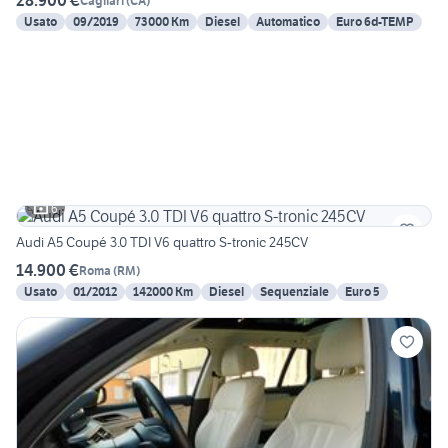
28.900 €
Cagliari
(
CA
)
Usato
09/2019
73000 Km
Diesel
Automatico
Euro 6d-TEMP
6
Audi A5 Coupé 3.0 TDI V6 quattro S-tronic 245CV
14.900 €
Roma
(
RM
)
Usato
01/2012
142000 Km
Diesel
Sequenziale
Euro 5