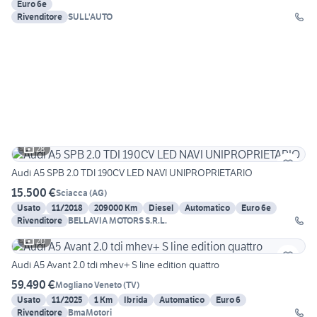
Euro 6e
Rivenditore
SULL'AUTO
28
Audi A5 SPB 2.0 TDI 190CV LED NAVI UNIPROPRIETARIO
15.500 €
Sciacca
(
AG
)
Usato
11/2018
209000 Km
Diesel
Automatico
Euro 6e
Rivenditore
BELLAVIA MOTORS S.R.L.
20
Audi A5 Avant 2.0 tdi mhev+ S line edition quattro
59.490 €
Mogliano Veneto
(
TV
)
Usato
11/2025
1 Km
Ibrida
Automatico
Euro 6
Rivenditore
BmaMotori