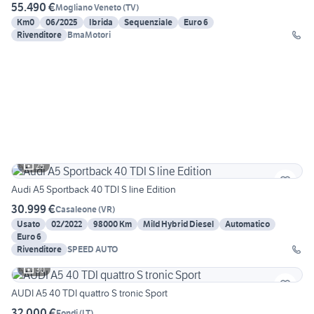
55.490 €
Mogliano Veneto
(
TV
)
Km0
06/2025
Ibrida
Sequenziale
Euro 6
Rivenditore
BmaMotori
25
Audi A5 Sportback 40 TDI S line Edition
30.999 €
Casaleone
(
VR
)
Usato
02/2022
98000 Km
Mild Hybrid Diesel
Automatico
Euro 6
Rivenditore
SPEED AUTO
30
AUDI A5 40 TDI quattro S tronic Sport
32.000 €
Fondi
(
LT
)