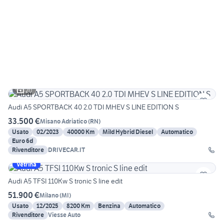
20
Audi A5 SPORTBACK 40 2.0 TDI MHEV S LINE EDITION S
33.500 €
Misano Adriatico
(
RN
)
Usato
02/2023
40000 Km
Mild Hybrid Diesel
Automatico
Euro 6d
Rivenditore
DRIVECAR.IT
Vetrina
Audi A5 TFSI 110Kw S tronic S line edit
51.900 €
Milano
(
MI
)
Usato
12/2025
8200 Km
Benzina
Automatico
Rivenditore
Viesse Auto