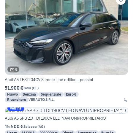
9
Audi A5 TFSI 204CV S tronic Line edition - possibi
51.900 €
Gela
(
CL
)
Nuovo
Benzina
Sequenziale
Euro 6
Rivenditore
VERAUTO S.R.L.
Vetrina
Audi A5 SPB 2.0 TDI 190CV LED NAVI UNIPROPRIETARIO
15.500 €
Sciacca
(
AG
)
Usato
11/2018
209000 Km
Diesel
Automatico
Euro 6e