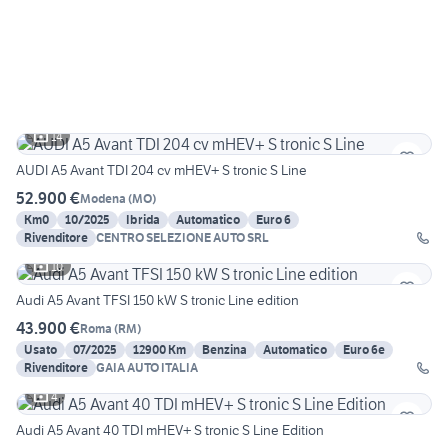
14
AUDI A5 Avant TDI 204 cv mHEV+ S tronic S Line
52.900 €
Modena
(
MO
)
Km0
10/2025
Ibrida
Automatico
Euro 6
Rivenditore
CENTRO SELEZIONE AUTO SRL
10
Audi A5 Avant TFSI 150 kW S tronic Line edition
43.900 €
Roma
(
RM
)
Usato
07/2025
12900 Km
Benzina
Automatico
Euro 6e
Rivenditore
GAIA AUTO ITALIA
4
Audi A5 Avant 40 TDI mHEV+ S tronic S Line Edition