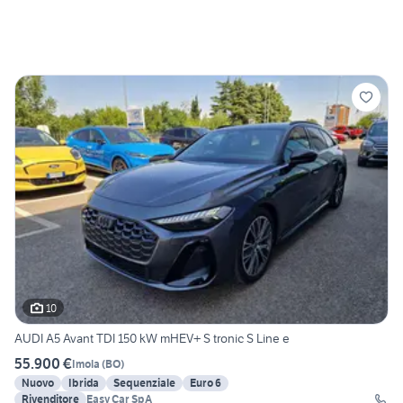
10
AUDI A5 Avant TDI 150 kW mHEV+ S tronic S Line e
55.900 €
Imola
(
BO
)
Nuovo
Ibrida
Sequenziale
Euro 6
Rivenditore
Easy Car SpA