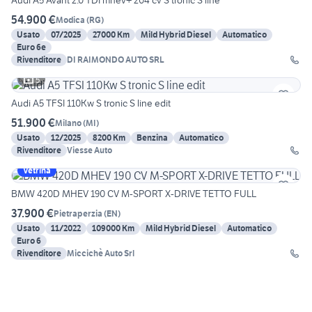
Audi A5 Avant 2.0 TDI mhev+ 204 cv S tronic S line
54.900 €
Modica
(
RG
)
Usato
07/2025
27000 Km
Mild Hybrid Diesel
Automatico
Euro 6e
Rivenditore
DI RAIMONDO AUTO SRL
5
Audi A5 TFSI 110Kw S tronic S line edit
51.900 €
Milano
(
MI
)
Usato
12/2025
8200 Km
Benzina
Automatico
Rivenditore
Viesse Auto
Vetrina
BMW 420D MHEV 190 CV M-SPORT X-DRIVE TETTO FULL
37.900 €
Pietraperzia
(
EN
)
Usato
11/2022
109000 Km
Mild Hybrid Diesel
Automatico
Euro 6
Rivenditore
Miccichè Auto Srl