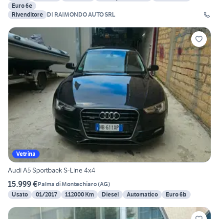
Euro 6e
Rivenditore
DI RAIMONDO AUTO SRL
Vetrina
Audi A5 Sportback S-Line 4x4
15.999 €
Palma di Montechiaro
(
AG
)
Usato
01/2017
112000 Km
Diesel
Automatico
Euro 6b