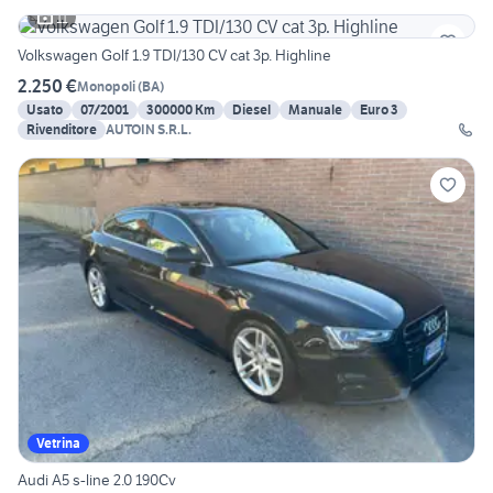
11
Volkswagen Golf 1.9 TDI/130 CV cat 3p. Highline
2.250 €
Monopoli
(
BA
)
Usato
07/2001
300000 Km
Diesel
Manuale
Euro 3
Rivenditore
AUTOIN S.R.L.
Vetrina
Audi A5 s-line 2.0 190Cv