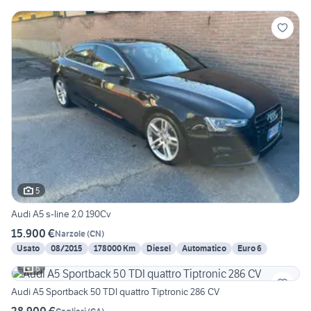
5
Audi A5 s-line 2.0 190Cv
15.900 €
Narzole
(
CN
)
Usato
08/2015
178000 Km
Diesel
Automatico
Euro 6
6
Audi A5 Sportback 50 TDI quattro Tiptronic 286 CV