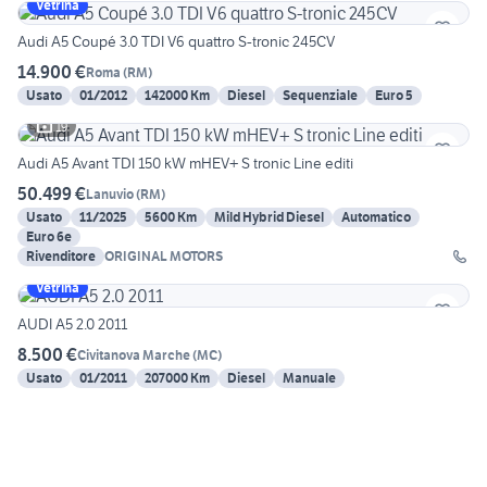
Vetrina
Audi A5 Coupé 3.0 TDI V6 quattro S-tronic 245CV
14.900 €
Roma
(
RM
)
Usato
01/2012
142000 Km
Diesel
Sequenziale
Euro 5
19
Audi A5 Avant TDI 150 kW mHEV+ S tronic Line editi
50.499 €
Lanuvio
(
RM
)
Usato
11/2025
5600 Km
Mild Hybrid Diesel
Automatico
Euro 6e
Rivenditore
ORIGINAL MOTORS
Vetrina
AUDI A5 2.0 2011
8.500 €
Civitanova Marche
(
MC
)
Usato
01/2011
207000 Km
Diesel
Manuale