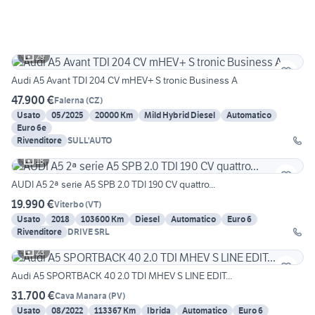
29
Audi A5 Avant TDI 204 CV mHEV+ S tronic Business A
47.900 €
Falerna
(
CZ
)
Usato
05/2025
20000 Km
Mild Hybrid Diesel
Automatico
Euro 6e
Rivenditore
SULL'AUTO
18
AUDI A5 2ª serie A5 SPB 2.0 TDI 190 CV quattro...
19.990 €
Viterbo
(
VT
)
Usato
2018
103600 Km
Diesel
Automatico
Euro 6
Rivenditore
DRIVE SRL
23
Audi A5 SPORTBACK 40 2.0 TDI MHEV S LINE EDIT...
31.700 €
Cava Manara
(
PV
)
Usato
08/2022
113367 Km
Ibrida
Automatico
Euro 6