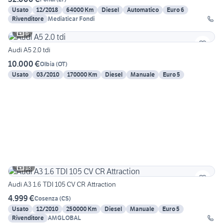
Usato
12/2018
64000 Km
Diesel
Automatico
Euro 6
Rivenditore
Mediaticar Fondi
6
Audi A5 2.0 tdi
10.000 €
Olbia
(
OT
)
Usato
03/2010
170000 Km
Diesel
Manuale
Euro 5
13
Audi A3 1.6 TDI 105 CV CR Attraction
4.999 €
Cosenza
(
CS
)
Usato
12/2010
250000 Km
Diesel
Manuale
Euro 5
Rivenditore
AMGLOBAL