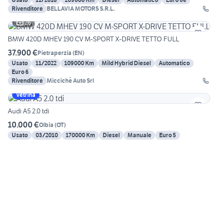
Rivenditore
BELLAVIA MOTORS S.R.L.
26
BMW 420D MHEV 190 CV M-SPORT X-DRIVE TETTO FULL
37.900 €
Pietraperzia
(
EN
)
Usato
11/2022
109000 Km
Mild Hybrid Diesel
Automatico
Euro 6
Rivenditore
Miccichè Auto Srl
Vetrina
Audi A5 2.0 tdi
10.000 €
Olbia
(
OT
)
Usato
03/2010
170000 Km
Diesel
Manuale
Euro 5