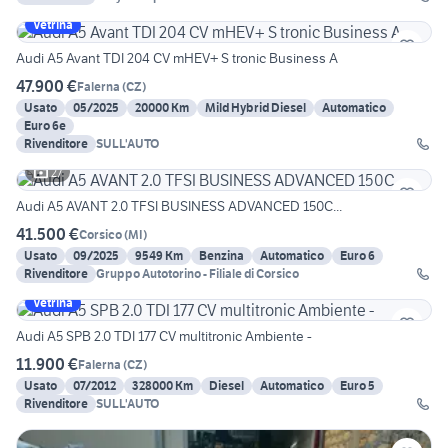
Vetrina
Audi A5 Avant TDI 204 CV mHEV+ S tronic Business A
47.900 €
Falerna
(
CZ
)
Usato
05/2025
20000 Km
Mild Hybrid Diesel
Automatico
Euro 6e
Rivenditore
SULL'AUTO
27
Audi A5 AVANT 2.0 TFSI BUSINESS ADVANCED 150C...
41.500 €
Corsico
(
MI
)
Usato
09/2025
9549 Km
Benzina
Automatico
Euro 6
Rivenditore
Gruppo Autotorino - Filiale di Corsico
Vetrina
Audi A5 SPB 2.0 TDI 177 CV multitronic Ambiente -
11.900 €
Falerna
(
CZ
)
Usato
07/2012
328000 Km
Diesel
Automatico
Euro 5
Rivenditore
SULL'AUTO