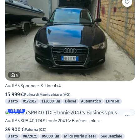
6
Audi A5 Sportback S-Line 4x4
15.999 €
Palma di Montechiaro
(
AG
)
Usato
01/2017
112000 Km
Diesel
Automatico
Euro 6b
Vetrina
Audi A5 SPB 40 TDI S tronic 204 Cv Business plus -
39.900 €
Falerna
(
CZ
)
Usato
08/2021
85000 Km
Mild Hybrid Diesel
Sequenziale