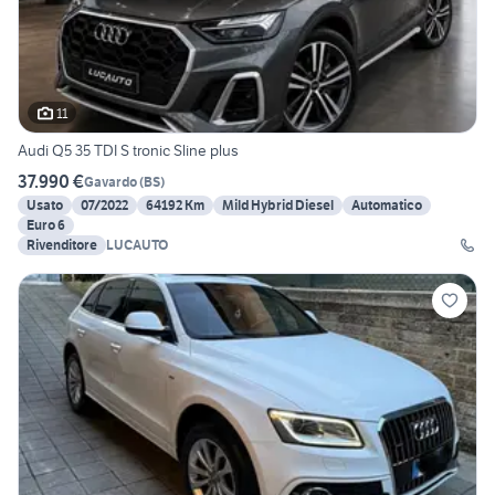
11
Audi Q5 35 TDI S tronic Sline plus
37.990 €
Gavardo
(
BS
)
Usato
07/2022
64192 Km
Mild Hybrid Diesel
Automatico
Euro 6
Rivenditore
LUCAUTO