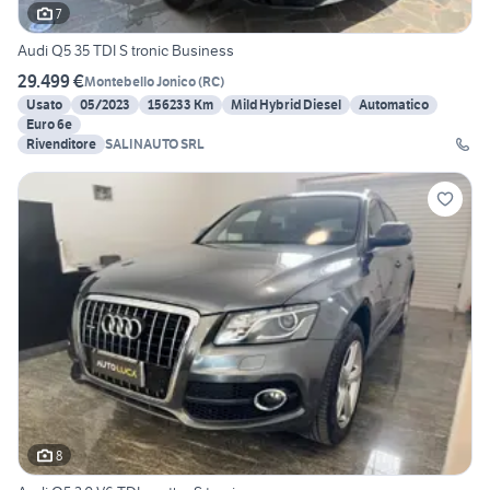
7
Audi Q5 35 TDI S tronic Business
29.499 €
Montebello Jonico
(
RC
)
Usato
05/2023
156233 Km
Mild Hybrid Diesel
Automatico
Euro 6e
Rivenditore
SALINAUTO SRL
8