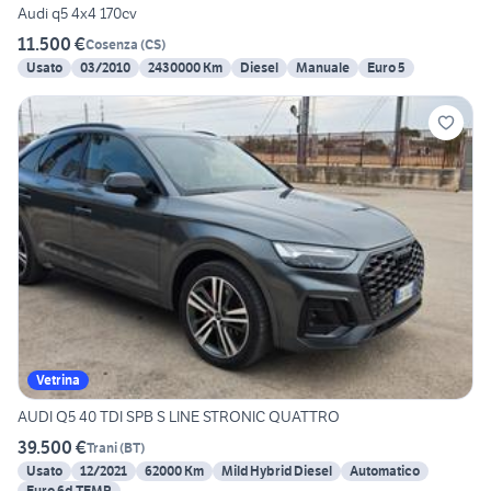
Audi q5 4x4 170cv
11.500 €
Cosenza
(
CS
)
Usato
03/2010
2430000 Km
Diesel
Manuale
Euro 5
Vetrina
AUDI Q5 40 TDI SPB S LINE STRONIC QUATTRO
39.500 €
Trani
(
BT
)
Usato
12/2021
62000 Km
Mild Hybrid Diesel
Automatico
Euro 6d-TEMP