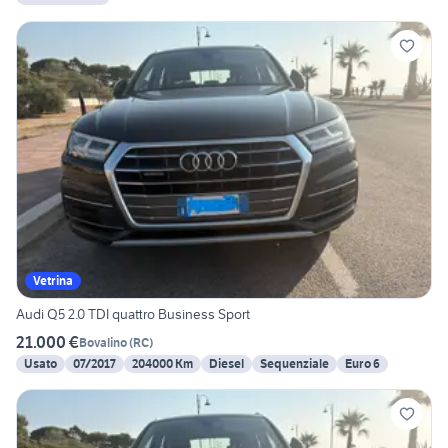
Vetrina
Audi Q5 2.0 TDI quattro Business Sport
21.000 €
Bovalino
(
RC
)
Usato
07/2017
204000 Km
Diesel
Sequenziale
Euro 6