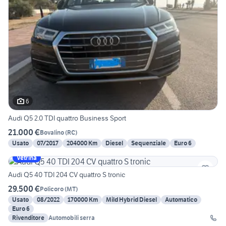
6
Audi Q5 2.0 TDI quattro Business Sport
21.000 €
Bovalino
(
RC
)
Usato
07/2017
204000 Km
Diesel
Sequenziale
Euro 6
Vetrina
Audi Q5 40 TDI 204 CV quattro S tronic
29.500 €
Policoro
(
MT
)
Usato
08/2022
170000 Km
Mild Hybrid Diesel
Automatico
Euro 6
Rivenditore
Automobili serra