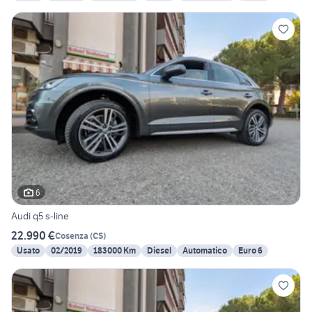
6
Audi q5 s-line
22.990 €
Cosenza
(
CS
)
Usato
02/2019
183000 Km
Diesel
Automatico
Euro 6