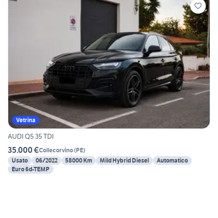
Vetrina
AUDI Q5 35 TDI
35.000 €
Collecorvino
(
PE
)
Usato
06/2022
58000 Km
Mild Hybrid Diesel
Automatico
Euro 6d-TEMP