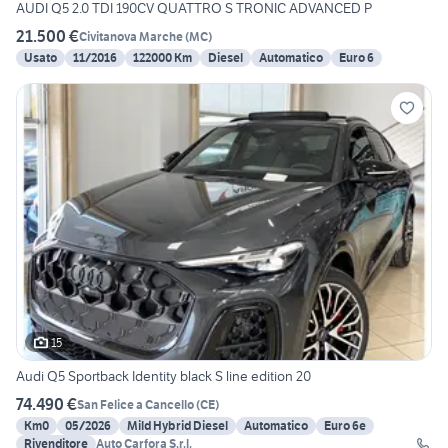
AUDI Q5 2.0 TDI 190CV QUATTRO S TRONIC ADVANCED P
21.500 €
Civitanova Marche
(
MC
)
Usato
11/2016
122000 Km
Diesel
Automatico
Euro 6
15
Audi Q5 Sportback Identity black S line edition 20
74.490 €
San Felice a Cancello
(
CE
)
Km0
05/2026
Mild Hybrid Diesel
Automatico
Euro 6e
Rivenditore
Auto Carfora S.r.l.