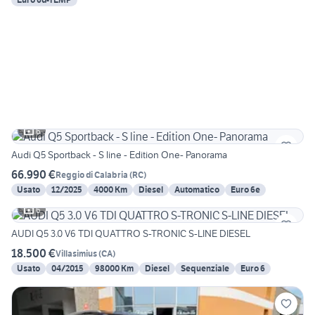
6
Audi Q5 Sportback - S line - Edition One- Panorama
66.990 €
Reggio di Calabria
(
RC
)
Usato
12/2025
4000 Km
Diesel
Automatico
Euro 6e
6
AUDI Q5 3.0 V6 TDI QUATTRO S-TRONIC S-LINE DIESEL
18.500 €
Villasimius
(
CA
)
Usato
04/2015
98000 Km
Diesel
Sequenziale
Euro 6