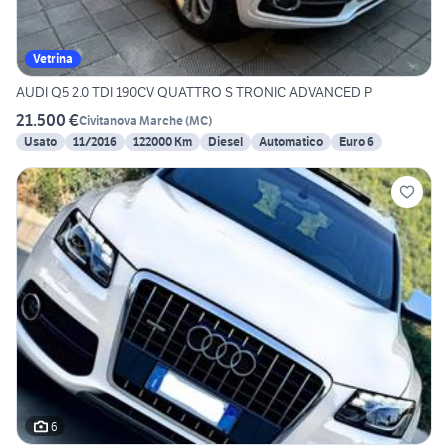
Vetrina
AUDI Q5 2.0 TDI 190CV QUATTRO S TRONIC ADVANCED P
21.500 €
Civitanova Marche
(
MC
)
Usato
11/2016
122000 Km
Diesel
Automatico
Euro 6
6