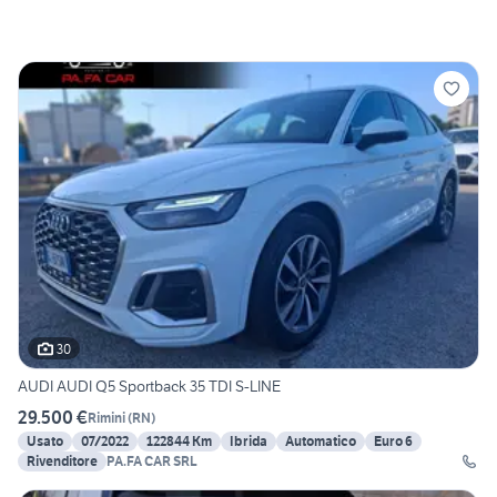
30
AUDI AUDI Q5 Sportback 35 TDI S-LINE
29.500 €
Rimini
(
RN
)
Usato
07/2022
122844 Km
Ibrida
Automatico
Euro 6
Rivenditore
PA.FA CAR SRL