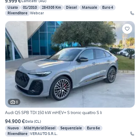
9.999 €
Canicatti'
(
AG
)
Usato
01/2010
284305 Km
Diesel
Manuale
Euro 4
Rivenditore
Webcar
8
Audi Q5 SPB TDI 150 kW mHEV+ S tronic quattro S li
94.900 €
Gela
(
CL
)
Nuovo
Mild Hybrid Diesel
Sequenziale
Euro 6e
Rivenditore
VERAUTO S.R.L.