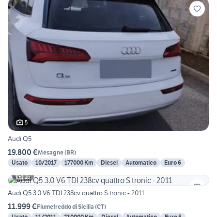
5
Audi Q5
19.800 €
Mesagne
(
BR
)
Usato
10/2017
177000 Km
Diesel
Automatico
Euro 6
16
Audi Q5 3.0 V6 TDI 238cv quattro S tronic - 2011
11.999 €
Fiumefreddo di Sicilia
(
CT
)
Usato
11/2011
230000 Km
Diesel
Automatico
Euro 5