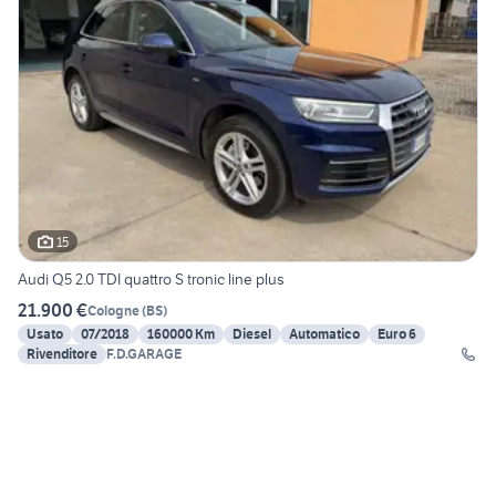
15
Audi Q5 2.0 TDI quattro S tronic line plus
21.900 €
Cologne
(
BS
)
Usato
07/2018
160000 Km
Diesel
Automatico
Euro 6
Rivenditore
F.D.GARAGE