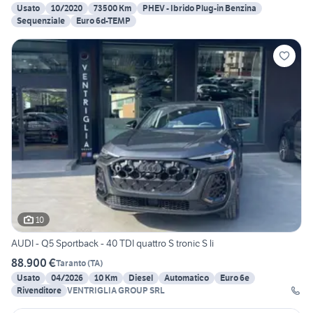
Usato
10/2020
73500 Km
PHEV - Ibrido Plug-in Benzina
Sequenziale
Euro 6d-TEMP
10
AUDI - Q5 Sportback - 40 TDI quattro S tronic S li
88.900 €
Taranto
(
TA
)
Usato
04/2026
10 Km
Diesel
Automatico
Euro 6e
Rivenditore
VENTRIGLIA GROUP SRL