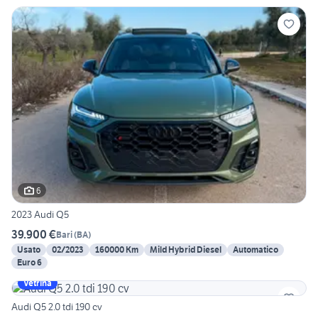
6
2023 Audi Q5
39.900 €
Bari
(
BA
)
Usato
02/2023
160000 Km
Mild Hybrid Diesel
Automatico
Euro 6
Vetrina
Audi Q5 2.0 tdi 190 cv