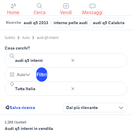
Home
Cerca
Vendi
Messaggi
audi q5 2013
interno pelle audi
audi q5 Calabria
a
Ricerche
Subito
Auto
audi q5 interni
Cosa cerchi?
Filtri
Auto
Salva ricerca
Dal più rilevante
1.288 risultati
Audi q5 interni in vendita