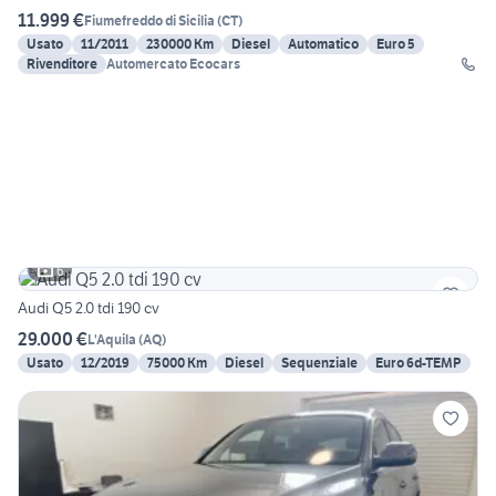
11.999 €
Fiumefreddo di Sicilia
(
CT
)
Usato
11/2011
230000 Km
Diesel
Automatico
Euro 5
Rivenditore
Automercato Ecocars
6
Audi Q5 2.0 tdi 190 cv
29.000 €
L'Aquila
(
AQ
)
Usato
12/2019
75000 Km
Diesel
Sequenziale
Euro 6d-TEMP