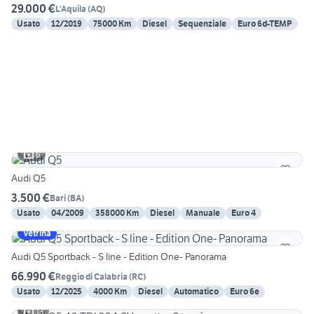
29.000 €
L'Aquila
(
AQ
)
Usato
12/2019
75000 Km
Diesel
Sequenziale
Euro 6d-TEMP
6
Audi Q5
3.500 €
Bari
(
BA
)
Usato
04/2009
358000 Km
Diesel
Manuale
Euro 4
Vetrina
Audi Q5 Sportback - S line - Edition One- Panorama
66.990 €
Reggio di Calabria
(
RC
)
Usato
12/2025
4000 Km
Diesel
Automatico
Euro 6e
13