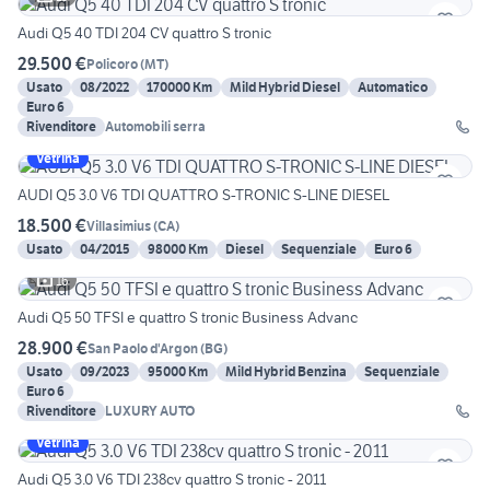
Audi Q5 40 TDI 204 CV quattro S tronic
29.500 €
Policoro
(
MT
)
Usato
08/2022
170000 Km
Mild Hybrid Diesel
Automatico
Euro 6
Rivenditore
Automobili serra
Vetrina
AUDI Q5 3.0 V6 TDI QUATTRO S-TRONIC S-LINE DIESEL
18.500 €
Villasimius
(
CA
)
Usato
04/2015
98000 Km
Diesel
Sequenziale
Euro 6
16
Audi Q5 50 TFSI e quattro S tronic Business Advanc
28.900 €
San Paolo d'Argon
(
BG
)
Usato
09/2023
95000 Km
Mild Hybrid Benzina
Sequenziale
Euro 6
Rivenditore
LUXURY AUTO
Vetrina
Audi Q5 3.0 V6 TDI 238cv quattro S tronic - 2011