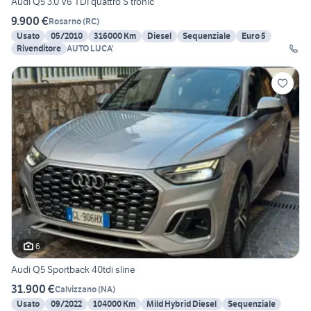
Audi Q5 3.0 V6 TDI quattro S tronic
9.900 €
Rosarno
(
RC
)
Usato
05/2010
316000 Km
Diesel
Sequenziale
Euro 5
Rivenditore
AUTO LUCA'
6
Audi Q5 Sportback 40tdi sline
31.900 €
Calvizzano
(
NA
)
Usato
09/2022
104000 Km
Mild Hybrid Diesel
Sequenziale