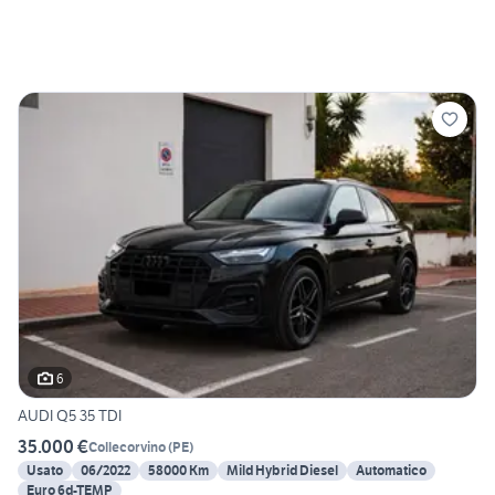
6
AUDI Q5 35 TDI
35.000 €
Collecorvino
(
PE
)
Usato
06/2022
58000 Km
Mild Hybrid Diesel
Automatico
Euro 6d-TEMP