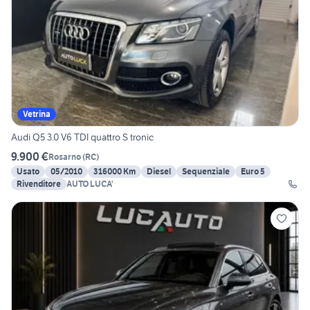
Vetrina
Audi Q5 3.0 V6 TDI quattro S tronic
9.900 €
Rosarno
(
RC
)
Usato
05/2010
316000 Km
Diesel
Sequenziale
Euro 5
Rivenditore
AUTO LUCA'