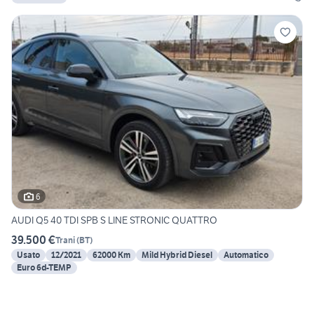
6
AUDI Q5 40 TDI SPB S LINE STRONIC QUATTRO
39.500 €
Trani
(
BT
)
Usato
12/2021
62000 Km
Mild Hybrid Diesel
Automatico
Euro 6d-TEMP