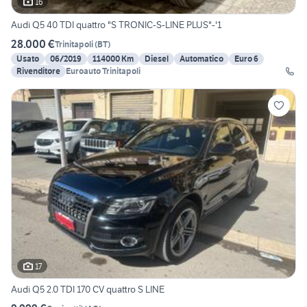
16
Audi Q5 40 TDI quattro "S TRONIC-S-LINE PLUS"-'1
28.000 €
Trinitapoli
(
BT
)
Usato
06/2019
114000 Km
Diesel
Automatico
Euro 6
Rivenditore
Euroauto Trinitapoli
17
Audi Q5 2.0 TDI 170 CV quattro S LINE