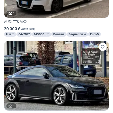
6
AUDI TTS MK2
20.000 €
Vasto
(
CH
)
Usato
04/2022
143000 Km
Benzina
Sequenziale
Euro 5
6