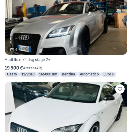
4
Audi tts mk2 dsg stage 2+
19.500 €
Arezzo
(
AR
)
Usato
11/2010
165000 Km
Benzina
Automatico
Euro 6