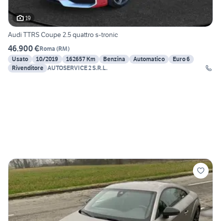
19
Audi TTRS Coupe 2.5 quattro s-tronic
46.900 €
Roma
(
RM
)
Usato
10/2019
162657 Km
Benzina
Automatico
Euro 6
Rivenditore
AUTOSERVICE 2 S.R.L.