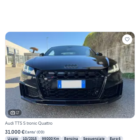
17
Audi TTS S tronic Quattro
31.000 €
Cantu'
(
CO
)
Usato
10/2015
99000 Km
Benzina
Sequenziale
Euro 6