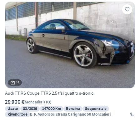
16
Audi TT RS Coupe TTRS 2.5 tfsi quattro s-tronic
29.900 €
Moncalieri
(
TO
)
Usato
03/2026
147000 Km
Benzina
Sequenziale
Rivenditore
B. F. Motors Srl strada Carignano 58 Moncalieri