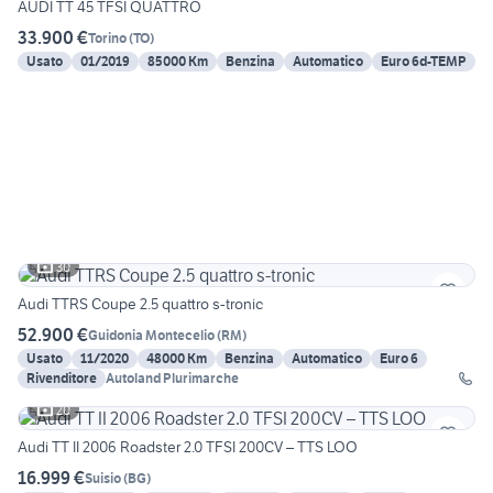
AUDI TT 45 TFSI QUATTRO
33.900 €
Torino
(
TO
)
Usato
01/2019
85000 Km
Benzina
Automatico
Euro 6d-TEMP
30
Audi TTRS Coupe 2.5 quattro s-tronic
52.900 €
Guidonia Montecelio
(
RM
)
Usato
11/2020
48000 Km
Benzina
Automatico
Euro 6
Rivenditore
Autoland Plurimarche
20
Audi TT II 2006 Roadster 2.0 TFSI 200CV – TTS LOO
16.999 €
Suisio
(
BG
)