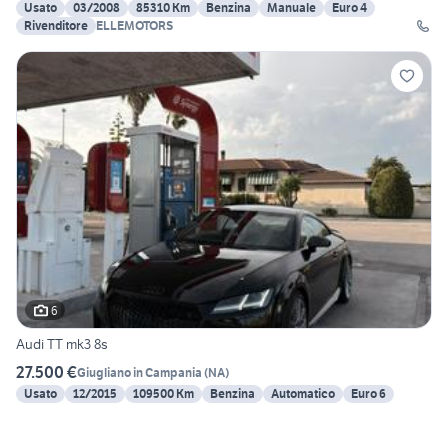
Usato
03/2008
85310 Km
Benzina
Manuale
Euro 4
Rivenditore
ELLEMOTORS
6
Audi TT mk3 8s
27.500 €
Giugliano in Campania
(
NA
)
Usato
12/2015
109500 Km
Benzina
Automatico
Euro 6