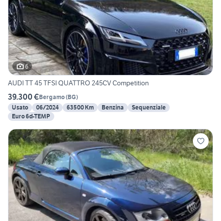
6
AUDI TT 45 TFSI QUATTRO 245CV Competition
39.300 €
Bergamo
(
BG
)
Usato
06/2024
63500 Km
Benzina
Sequenziale
Euro 6d-TEMP