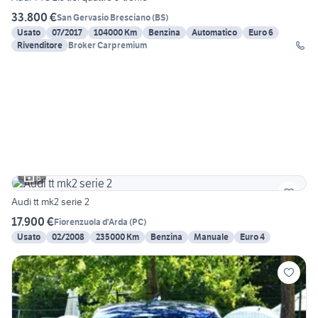
33.800 €
San Gervasio Bresciano
(
BS
)
Usato
07/2017
104000 Km
Benzina
Automatico
Euro 6
Rivenditore
Broker Carpremium
6
Audi tt mk2 serie 2
17.900 €
Fiorenzuola d'Arda
(
PC
)
Usato
02/2008
235000 Km
Benzina
Manuale
Euro 4