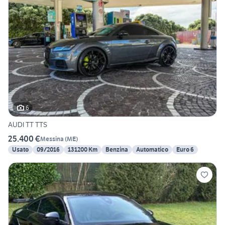
6
AUDI TT TTS
25.400 €
Messina
(
ME
)
Usato
09/2016
131200 Km
Benzina
Automatico
Euro 6