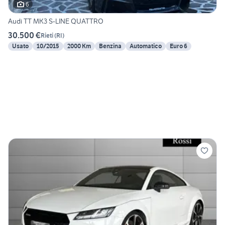
6
Audi TT MK3 S-LINE QUATTRO
30.500 €
Rieti
(
RI
)
Usato
10/2015
2000 Km
Benzina
Automatico
Euro 6