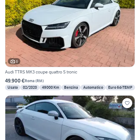
6
Audi TTRS MK3 coupe quattro S tronic
49.900 €
Roma
(
RM
)
Usato
02/2020
49000 Km
Benzina
Automatico
Euro 6d-TEMP