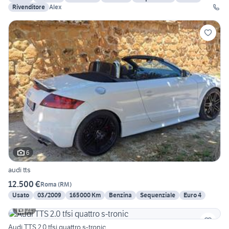
Rivenditore
Alex
6
audi tts
12.500 €
Roma
(
RM
)
Usato
03/2009
165000 Km
Benzina
Sequenziale
Euro 4
21
Audi TTS 2.0 tfsi quattro s-tronic