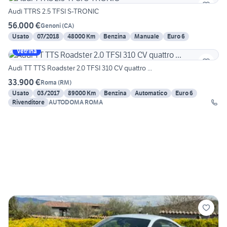
Audi TTRS 2.5 TFSI S-TRONIC
56.000 €
Genoni
(
CA
)
Usato
07/2018
48000 Km
Benzina
Manuale
Euro 6
Vetrina
Audi TT TTS Roadster 2.0 TFSI 310 CV quattro ...
33.900 €
Roma
(
RM
)
Usato
03/2017
89000 Km
Benzina
Automatico
Euro 6
Rivenditore
AUTODOMA ROMA