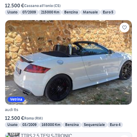
12.500 €
Cassano all'Ionio
(
CS
)
Usato
07/2009
215000 Km
Benzina
Manuale
Euro 5
Vetrina
audi tts
12.500 €
Roma
(
RM
)
Usato
03/2009
165000 Km
Benzina
Sequenziale
Euro 4
6