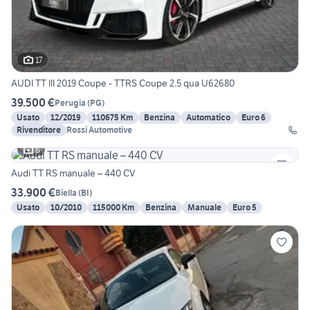
17
AUDI TT III 2019 Coupe - TTRS Coupe 2.5 qua U62680
39.500 €
Perugia
(
PG
)
Usato
12/2019
110675 Km
Benzina
Automatico
Euro 6
Rivenditore
Rossi Automotive
6
Audi TT RS manuale – 440 CV
33.900 €
Biella
(
BI
)
Usato
10/2010
115000 Km
Benzina
Manuale
Euro 5