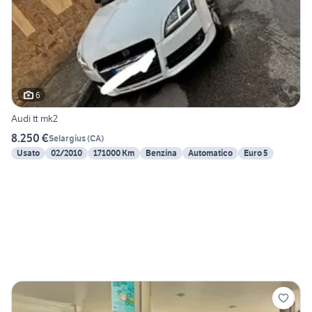
6
Audi tt mk2
8.250 €
Selargius
(
CA
)
Usato
02/2010
171000 Km
Benzina
Automatico
Euro 5