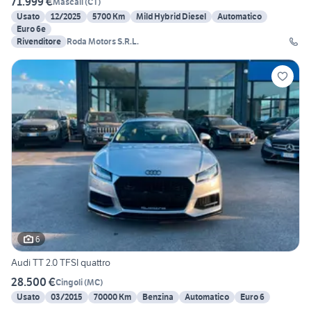
71.999 €
Mascali
(
CT
)
Usato
12/2025
5700 Km
Mild Hybrid Diesel
Automatico
Euro 6e
Rivenditore
Roda Motors S.R.L.
6
Audi TT 2.0 TFSI quattro
28.500 €
Cingoli
(
MC
)
Usato
03/2015
70000 Km
Benzina
Automatico
Euro 6