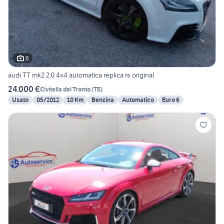
6
audi TT mk2 2.0 4x4 automatica replica rs original
24.000 €
Civitella del Tronto
(
TE
)
Usato
05/2012
10 Km
Benzina
Automatico
Euro 6