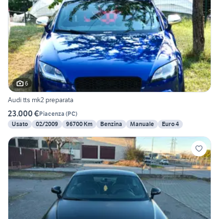
6
Audi tts mk2 preparata
23.000 €
Piacenza
(
PC
)
Usato
02/2009
96700 Km
Benzina
Manuale
Euro 4