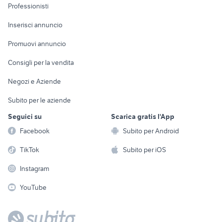
Informatica
Animali
Professionisti
Arredamento e
Console e
Accessori per
Casalinghi
Inserisci annuncio
Videogiochi
animali
Elettrodomestici
Promuovi annuncio
Audio/Video
Musica e Film
Giardino e Fai da te
Consigli per la vendita
Fotografia
Libri e Riviste
Abbigliamento e
Negozi e Aziende
Telefonia
Strumenti Musicali
Accessori
Subito per le aziende
Sports
Tutto per i bambini
Seguici su
Scarica gratis l'App
Biciclette
Facebook
Subito per Android
Collezionismo
TikTok
Subito per iOS
Instagram
YouTube