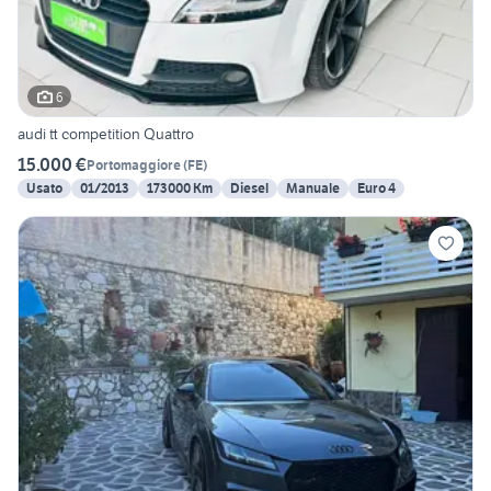
6
audi tt competition Quattro
15.000 €
Portomaggiore
(
FE
)
Usato
01/2013
173000 Km
Diesel
Manuale
Euro 4