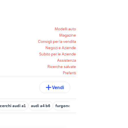
Modelli auto
Magazine
Consigli per la vendita
Negozi e Aziende
Subito per le Aziende
Assistenza
Ricerche salvate
Preferiti
Vendi
cerchi audi a1
audi a4 b6
furgone audi
audi q3 usata torino