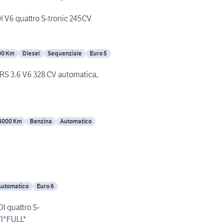
I V6 quattro S-tronic 245CV
00 Km
Diesel
Sequenziale
Euro 5
RS 3.6 V6 328 CV automatica,
4000 Km
Benzina
Automatico
Automatico
Euro 6
I quattro S-
I*FULL*