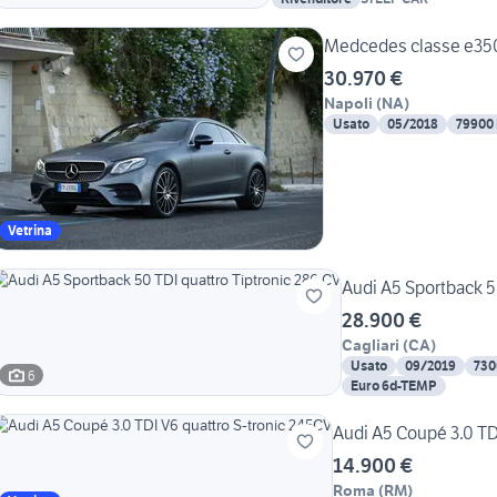
Medcedes classe e35
30.970 €
Napoli
(
NA
)
Usato
05/2018
79900
Vetrina
Audi A5 Sportback 5
28.900 €
Cagliari
(
CA
)
Usato
09/2019
730
6
Euro 6d-TEMP
Audi A5 Coupé 3.0 TD
14.900 €
Roma
(
RM
)