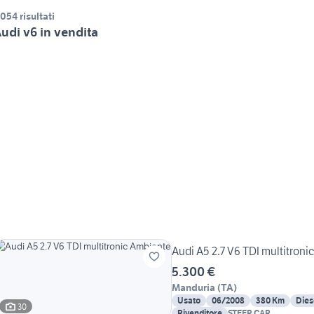
.054 risultati
udi v6 in vendita
Audi A5 2.7 V6 TDI multitron
5.300 €
Manduria
(
TA
)
Usato
06/2008
380 Km
Dies
30
Rivenditore
STEEP CAR