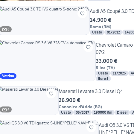
Audi A5 Coupé 3.0 TD
14.900 €
Roma
(
RM
)
6
Usato
01/2012
1420
Chevrolet Camaro 
07/2
33.000 €
Silea
(
TV
)
Usato
11/2025
4
Vetrina
Euro 5
Maserati Levante 3.0 Diesel Q4
26.900 €
Canonica d'Adda
(
BG
)
6
Usato
05/2017
190000 Km
Diesel
Audi Q5 3.0 V6 TD
LINE*PELLE*NAV