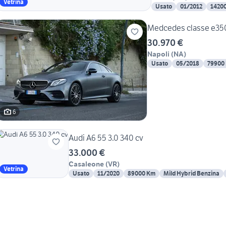
Vetrina
Usato
01/2012
1420
Medcedes classe e35
30.970 €
Napoli
(
NA
)
Usato
05/2018
79900
6
Audi A6 55 3.0 340 cv
33.000 €
Casaleone
(
VR
)
Vetrina
Usato
11/2020
89000 Km
Mild Hybrid Benzina