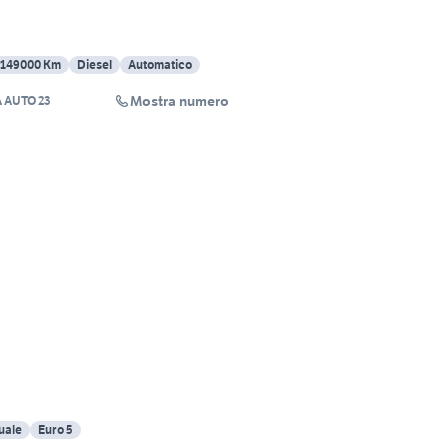
149000 Km
Diesel
Automatico
Mostra numero
 AUTO 23
uale
Euro 5