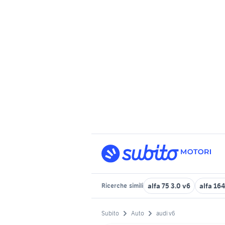
alfa 75 3.0 v6
alfa 16
Ricerche
simili
Subito
Auto
audi v6