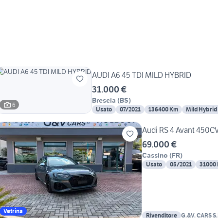
AUDI A6 45 TDI MILD HYBRID
31.000 €
Brescia
(
BS
)
6
Usato
07/2021
136400 Km
Mild Hybrid
Audi RS 4 Avant 450C
69.000 €
Cassino
(
FR
)
Usato
05/2021
31000
Vetrina
Rivenditore
G.&V. CARS S.