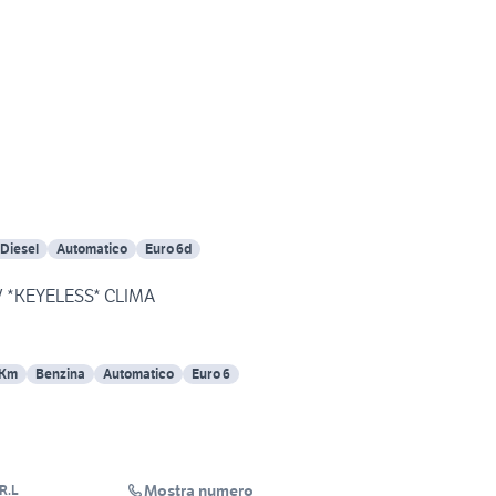
 Diesel
Automatico
Euro 6d
V *KEYELESS* CLIMA
 Km
Benzina
Automatico
Euro 6
Mostra numero
R.L