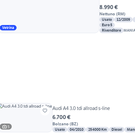
8.990 €
Nettuno
(
RM
)
Usato
12/2009
Euro 5
Vetrina
Rivenditore
MANIA
Audi A4 3.0 tdi allroad s-line
6.700 €
Bolzano
(
BZ
)
5
Usato
04/2010
254000 Km
Diesel
Man