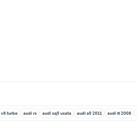
4 v6 turbo
audi rs
audi sq5 usata
audi a5 2011
audi tt 2008