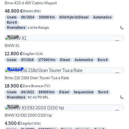
Bmw 420 d 48V Cabrio Msport
48.900 €
Rimini
(
RN
)
Usato
09/2024
35800 Km
Mild Hybrid Diesel
Automatico
Euro 6
Rivenditore
Livrée Rouge
6
BMW X1
12.800 €
Cagliari
(
CA
)
Usato
07/2016
177000 Km
Diesel
Automatico
Euro 6
Vetrina
Bmw 216 218d Gran Tourer Tua a Rate
18.900 €
Zero Branco
(
TV
)
Usato
04/2022
99000 Km
Diesel
Sequenziale
Euro 6
Rivenditore
SC AUTO SRL
6
BMW X3 E83 2000 D150 hp
4.500 €
Cagliari
(
CA
)