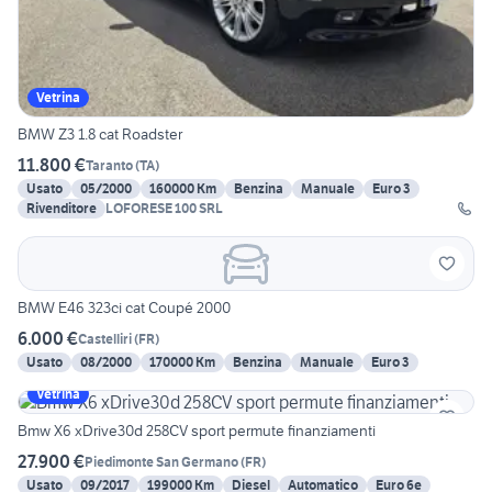
Vetrina
BMW Z3 1.8 cat Roadster
11.800 €
Taranto
(
TA
)
Usato
05/2000
160000 Km
Benzina
Manuale
Euro 3
Rivenditore
LOFORESE 100 SRL
BMW E46 323ci cat Coupé 2000
6.000 €
Castelliri
(
FR
)
Usato
08/2000
170000 Km
Benzina
Manuale
Euro 3
Vetrina
Bmw X6 xDrive30d 258CV sport permute finanziamenti
27.900 €
Piedimonte San Germano
(
FR
)
Usato
09/2017
199000 Km
Diesel
Automatico
Euro 6e