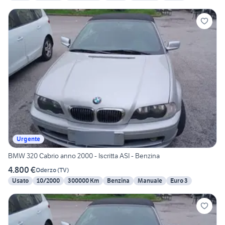
Urgente
BMW 320 Cabrio anno 2000 - Iscritta ASI - Benzina
4.800 €
Oderzo
(
TV
)
Usato
10/2000
300000 Km
Benzina
Manuale
Euro 3