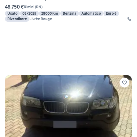
48.750 €
Rimini
(
RN
)
Usato
08/2025
28000 Km
Benzina
Automatico
Euro 6
Rivenditore
Livrée Rouge