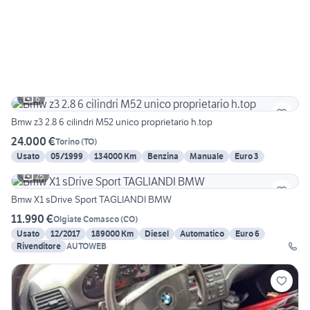
6
Bmw z3 2.8 6 cilindri M52 unico proprietario h.top
24.000 €
Torino
(
TO
)
Usato
05/1999
134000 Km
Benzina
Manuale
Euro 3
25
Bmw X1 sDrive Sport TAGLIANDI BMW
11.990 €
Olgiate Comasco
(
CO
)
Usato
12/2017
189000 Km
Diesel
Automatico
Euro 6
Rivenditore
AUTOWEB