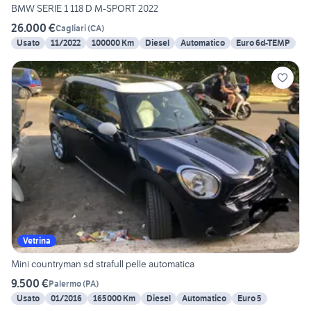
BMW SERIE 1 118 D M-SPORT 2022
26.000 €
Cagliari
(
CA
)
Usato
11/2022
100000 Km
Diesel
Automatico
Euro 6d-TEMP
Vetrina
Mini countryman sd strafull pelle automatica
9.500 €
Palermo
(
PA
)
Usato
01/2016
165000 Km
Diesel
Automatico
Euro 5