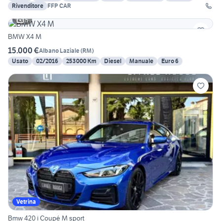
Rivenditore
FFP CAR
5
BMW X4 M
15.000 €
Albano Laziale
(
RM
)
Usato
02/2016
253000 Km
Diesel
Manuale
Euro 6
Vetrina
Bmw 420 i Coupé M sport