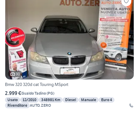
30
Bmw 320 320d cat Touring MSport
2.999 €
Gualdo Tadino
(
PG
)
Usato
12/2010
348981 Km
Diesel
Manuale
Euro 4
Rivenditore
AUTO. ZERO