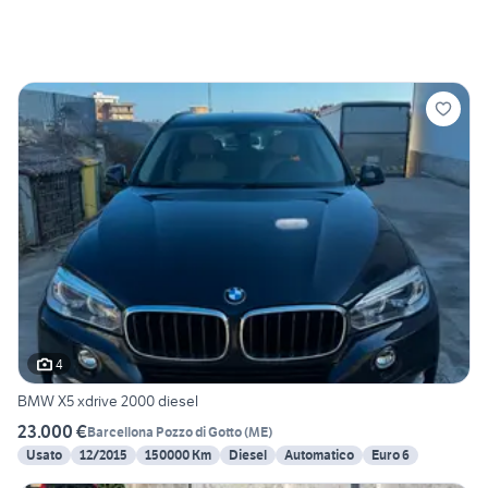
4
BMW X5 xdrive 2000 diesel
23.000 €
Barcellona Pozzo di Gotto
(
ME
)
Usato
12/2015
150000 Km
Diesel
Automatico
Euro 6