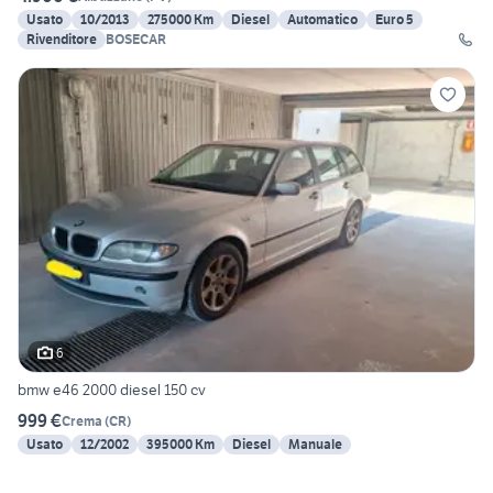
Usato
10/2013
275000 Km
Diesel
Automatico
Euro 5
Rivenditore
BOSECAR
6
bmw e46 2000 diesel 150 cv
999 €
Crema
(
CR
)
Usato
12/2002
395000 Km
Diesel
Manuale