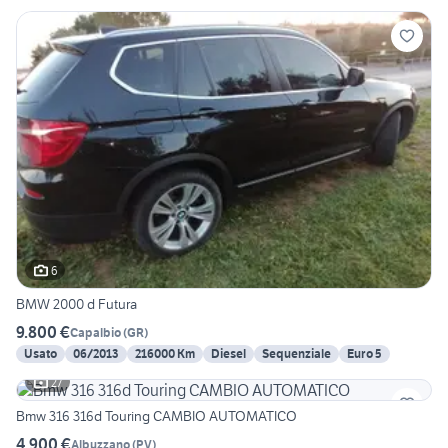
6
BMW 2000 d Futura
9.800 €
Capalbio
(
GR
)
Usato
06/2013
216000 Km
Diesel
Sequenziale
Euro 5
27
Bmw 316 316d Touring CAMBIO AUTOMATICO
4.900 €
Albuzzano
(
PV
)