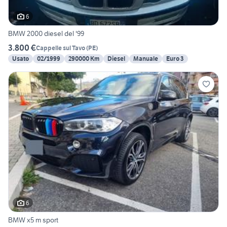
6
BMW 2000 diesel del '99
3.800 €
Cappelle sul Tavo
(
PE
)
Usato
02/1999
290000 Km
Diesel
Manuale
Euro 3
6
BMW x5 m sport