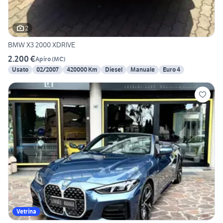
2
BMW X3 2000 XDRIVE
2.200 €
Apiro
(
MC
)
Usato
02/2007
420000 Km
Diesel
Manuale
Euro 4
Vetrina