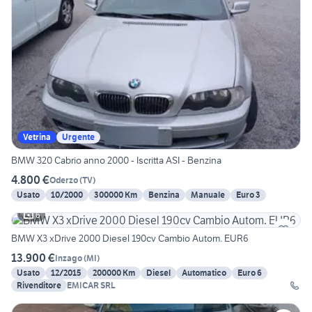
Vetrina
Urgente
BMW 320 Cabrio anno 2000 - Iscritta ASI - Benzina
4.800 €
Oderzo
(
TV
)
Usato
10/2000
300000 Km
Benzina
Manuale
Euro 3
6
BMW X3 xDrive 2000 Diesel 190cv Cambio Autom. EUR6
13.900 €
Inzago
(
MI
)
Usato
12/2015
200000 Km
Diesel
Automatico
Euro 6
Rivenditore
EMICAR SRL