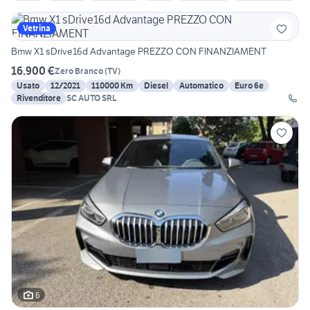
Vetrina
Bmw X1 sDrive16d Advantage PREZZO CON FINANZIAMENT
16.900 €
Zero Branco
(
TV
)
Usato
12/2021
110000 Km
Diesel
Automatico
Euro 6e
Rivenditore
SC AUTO SRL
6