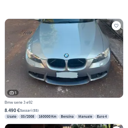
5
Bmw serie 3 e92
8.490 €
Sassari
(
SS
)
Usato
03/2008
160000 Km
Benzina
Manuale
Euro 4