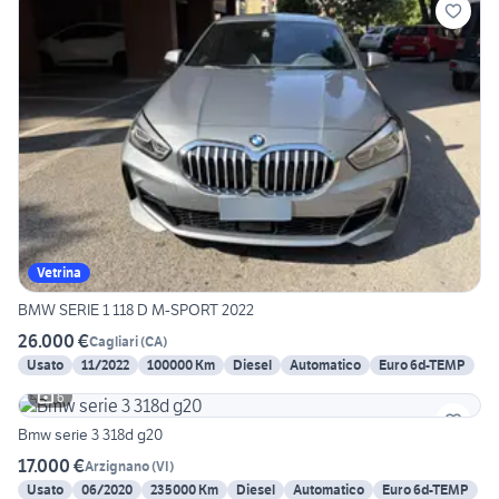
Vetrina
BMW SERIE 1 118 D M-SPORT 2022
26.000 €
Cagliari
(
CA
)
Usato
11/2022
100000 Km
Diesel
Automatico
Euro 6d-TEMP
6
Bmw serie 3 318d g20
17.000 €
Arzignano
(
VI
)
Usato
06/2020
235000 Km
Diesel
Automatico
Euro 6d-TEMP