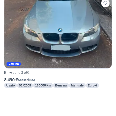
Vetrina
Bmw serie 3 e92
8.490 €
Sassari
(
SS
)
Usato
03/2008
160000 Km
Benzina
Manuale
Euro 4