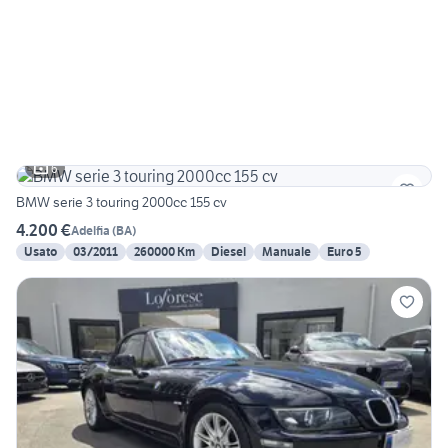
6
BMW serie 3 touring 2000cc 155 cv
4.200 €
Adelfia
(
BA
)
Usato
03/2011
260000 Km
Diesel
Manuale
Euro 5