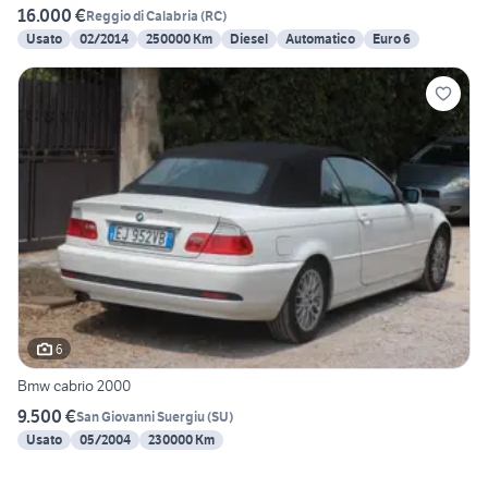
16.000 €
Reggio di Calabria
(
RC
)
Usato
02/2014
250000 Km
Diesel
Automatico
Euro 6
6
Bmw cabrio 2000
9.500 €
San Giovanni Suergiu
(
SU
)
Usato
05/2004
230000 Km