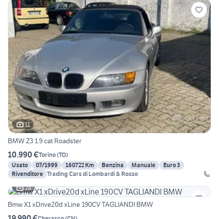
11
BMW Z3 1.9 cat Roadster
10.990 €
Torino
(
TO
)
Usato
07/1999
160722 Km
Benzina
Manuale
Euro 3
Rivenditore
Trading Cars di Lombardi & Rosso
24
Bmw X1 xDrive20d xLine 190CV TAGLIANDI BMW
19.990 €
Cherasco
(
CN
)