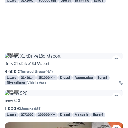
Usato
01/2007
300000 Km
Diesel
Manuale
Euro 5
8
Bmw X1 xDrive18d Msport
3.600 €
Torre del Greco
(
NA
)
Usato
01/2014
252000 Km
Diesel
Automatico
Euro 5
Rivenditore
Vitiello Auto
5
bmw 520
1.000 €
Messina
(
ME
)
Usato
07/2007
200000 Km
Diesel
Manuale
Euro 4