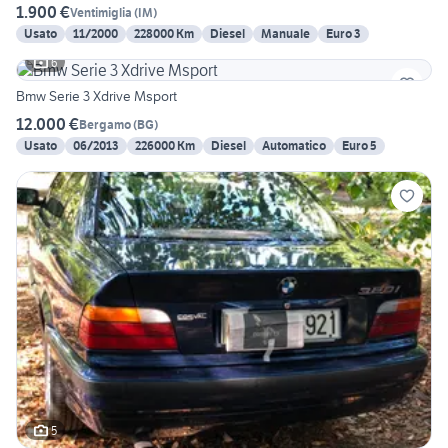
1.900 €
Ventimiglia
(
IM
)
Usato
11/2000
228000 Km
Diesel
Manuale
Euro 3
6
Bmw Serie 3 Xdrive Msport
12.000 €
Bergamo
(
BG
)
Usato
06/2013
226000 Km
Diesel
Automatico
Euro 5
5