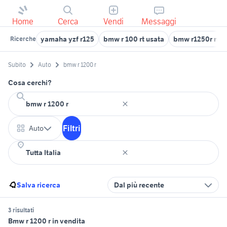
Home
Cerca
Vendi
Messaggi
yamaha yzf r125
bmw r 100 rt usata
bmw r1250r mo
Ricerche
Subito
Auto
bmw r 1200 r
Cosa cerchi?
Filtri
Auto
Salva ricerca
Dal più recente
3 risultati
Bmw r 1200 r in vendita