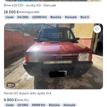
Bmw e39 525i - iscritta ASI - Manuale
18.500 €
Morbegno
(
SO
)
Usato
04/2001
115000 Km
Benzina
Manuale
Euro 3
6
Panda 141 doppio tetto aprile 4x4
6.900 €
Gela
(
CL
)
Usato
10/1991
99999 Km
Benzina
Manuale