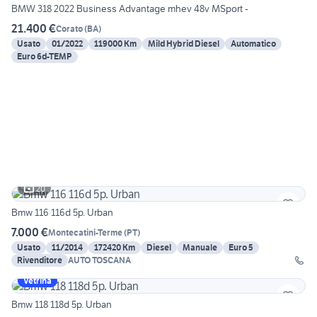
BMW 318 2022 Business Advantage mhev 48v MSport -
21.400 €
Corato
(
BA
)
Usato
01/2022
119000 Km
Mild Hybrid Diesel
Automatico
Euro 6d-TEMP
20
Bmw 116 116d 5p. Urban
7.000 €
Montecatini-Terme
(
PT
)
Usato
11/2014
172420 Km
Diesel
Manuale
Euro 5
Rivenditore
AUTO TOSCANA
Vetrina
Bmw 118 118d 5p. Urban