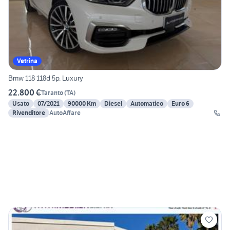
Vetrina
Bmw 118 118d 5p. Luxury
22.800 €
Taranto
(
TA
)
Usato
07/2021
90000 Km
Diesel
Automatico
Euro 6
Rivenditore
AutoAffare