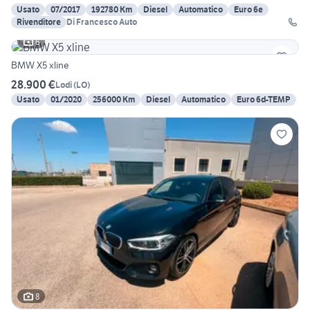
Usato
07/2017
192780 Km
Diesel
Automatico
Euro 6e
Rivenditore
Di Francesco Auto
6
BMW X5 xline
28.900 €
Lodi
(
LO
)
Usato
01/2020
256000 Km
Diesel
Automatico
Euro 6d-TEMP
8