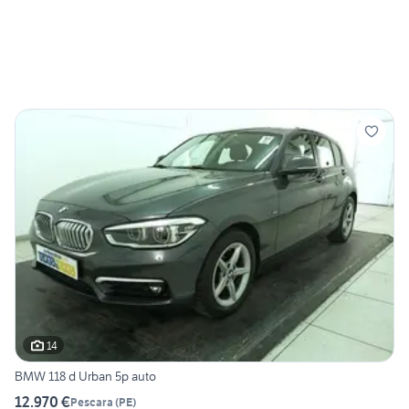
14
BMW 118 d Urban 5p auto
12.970 €
Pescara
(
PE
)