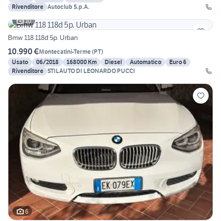
Rivenditore
Autoclub S.p.A.
10
Bmw 118 118d 5p. Urban
10.990 €
Montecatini-Terme
(
PT
)
Usato
06/2018
168000 Km
Diesel
Automatico
Euro 6
Rivenditore
STILAUTO DI LEONARDO PUCCI
6