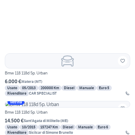
Bmw 118 118d 5p. Urban
6.000 €
Matera
(
MT
)
Usato
05/2013
200000 Km
Diesel
Manuale
Euro 5
Rivenditore
CAR SPECIALIST
Vetrina
Bmw 118 118d 5p. Urban
14.500 €
Sant'Agata di Militello
(
ME
)
Usato
10/2015
157247 Km
Diesel
Manuale
Euro 6
Rivenditore
Sicilcar di Simone Brunello