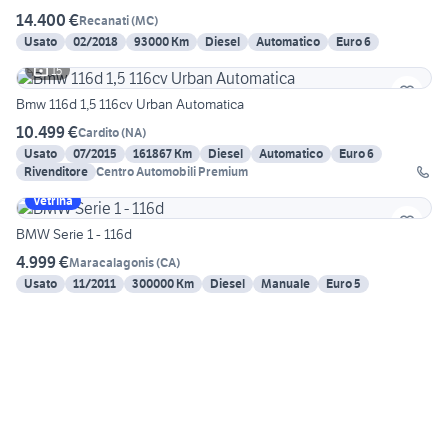
14.400 €
Recanati
(
MC
)
Usato
02/2018
93000 Km
Diesel
Automatico
Euro 6
15
Bmw 116d 1,5 116cv Urban Automatica
10.499 €
Cardito
(
NA
)
Usato
07/2015
161867 Km
Diesel
Automatico
Euro 6
Rivenditore
Centro Automobili Premium
Vetrina
BMW Serie 1 - 116d
4.999 €
Maracalagonis
(
CA
)
Usato
11/2011
300000 Km
Diesel
Manuale
Euro 5