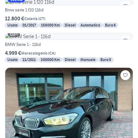
Bmw serie 1 f20 116d
12.800 €
Catania
(
CT
)
Usato
01/2017
158000 Km
Diesel
Automatico
Euro 6
6
BMW Serie 1 - 116d
4.999 €
Maracalagonis
(
CA
)
Usato
11/2011
300000 Km
Diesel
Manuale
Euro 5