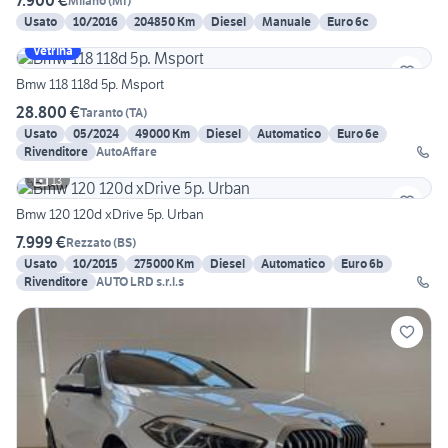
7.900 €
Milano
(
MI
)
Usato
10/2016
204850 Km
Diesel
Manuale
Euro 6c
Vetrina
Bmw 118 118d 5p. Msport
28.800 €
Taranto
(
TA
)
Usato
05/2024
49000 Km
Diesel
Automatico
Euro 6e
Rivenditore
AutoAffare
13
Bmw 120 120d xDrive 5p. Urban
7.999 €
Rezzato
(
BS
)
Usato
10/2015
275000 Km
Diesel
Automatico
Euro 6b
Rivenditore
AUTO LRD s.r.l.s