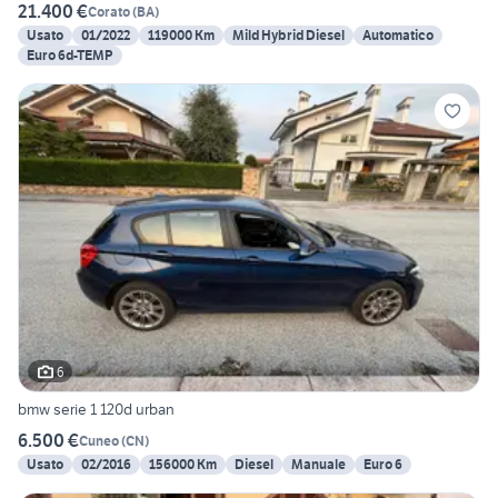
21.400 €
Corato
(
BA
)
Usato
01/2022
119000 Km
Mild Hybrid Diesel
Automatico
Euro 6d-TEMP
6
bmw serie 1 120d urban
6.500 €
Cuneo
(
CN
)
Usato
02/2016
156000 Km
Diesel
Manuale
Euro 6