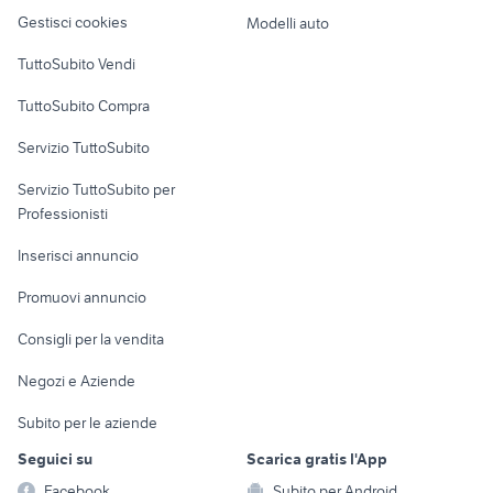
Veicoli commerciali
altro
Gestisci cookies
Modelli auto
Case vacanza
TuttoSubito Vendi
Uffici e Locali
TuttoSubito Compra
commerciali
Servizio TuttoSubito
elettronica
per la casa e la
sports e hobby
Servizio TuttoSubito per
persona
Informatica
Animali
Professionisti
Arredamento e
Console e
Accessori per
Casalinghi
Inserisci annuncio
Videogiochi
animali
Elettrodomestici
Promuovi annuncio
Audio/Video
Musica e Film
Giardino e Fai da te
Consigli per la vendita
Fotografia
Libri e Riviste
Abbigliamento e
Negozi e Aziende
Telefonia
Strumenti Musicali
Accessori
Subito per le aziende
Sports
Tutto per i bambini
Seguici su
Scarica gratis l'App
Biciclette
Facebook
Subito per Android