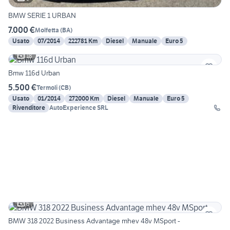
BMW SERIE 1 URBAN
7.000 €
Molfetta
(
BA
)
Usato
07/2014
222781 Km
Diesel
Manuale
Euro 5
18
Bmw 116d Urban
5.500 €
Termoli
(
CB
)
Usato
01/2014
272000 Km
Diesel
Manuale
Euro 5
Rivenditore
AutoExperience SRL
6
BMW 318 2022 Business Advantage mhev 48v MSport -