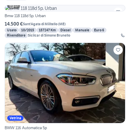
17
Bmw 118 118d 5p. Urban
14.500 €
Sant'Agata di Militello
(
ME
)
Usato
10/2015
157247 Km
Diesel
Manuale
Euro 6
Rivenditore
Sicilcar di Simone Brunello
Vetrina
BMW 116 Automatica 5p