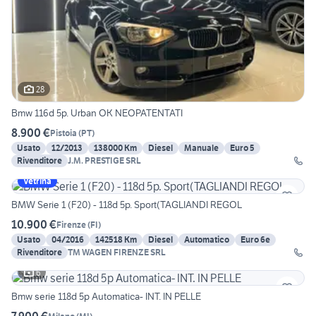
28
Bmw 116d 5p. Urban OK NEOPATENTATI
8.900 €
Pistoia
(
PT
)
Usato
12/2013
138000 Km
Diesel
Manuale
Euro 5
Rivenditore
J.M. PRESTIGE SRL
Vetrina
BMW Serie 1 (F20) - 118d 5p. Sport(TAGLIANDI REGOL
10.900 €
Firenze
(
FI
)
Usato
04/2016
142518 Km
Diesel
Automatico
Euro 6e
Rivenditore
TM WAGEN FIRENZE SRL
6
Bmw serie 118d 5p Automatica- INT. IN PELLE