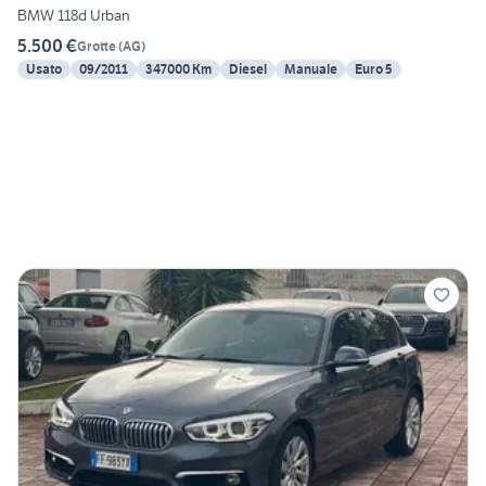
BMW 118d Urban
5.500 €
Grotte
(
AG
)
Usato
09/2011
347000 Km
Diesel
Manuale
Euro 5