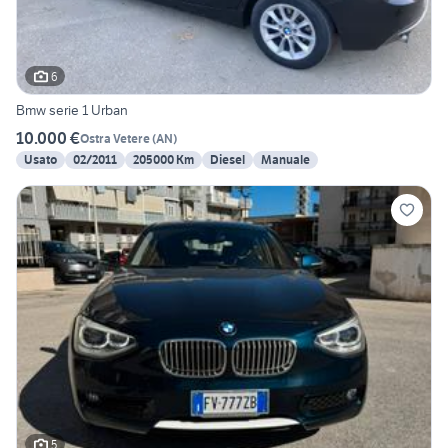
6
Bmw serie 1 Urban
10.000 €
Ostra Vetere
(
AN
)
Usato
02/2011
205000 Km
Diesel
Manuale
5