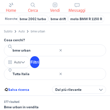
Home
Cerca
Vendi
Messaggi
bmw 2002 turbo
bmw drift
moto BMW R 1150 R
b
Ricerche
Subito
Auto
bmw urban
Cosa cerchi?
Filtri
Auto
Salva ricerca
Dal più rilevante
377 risultati
Bmw urban in vendita