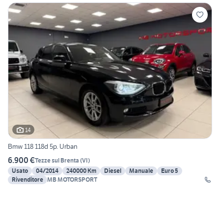
14
Bmw 118 118d 5p. Urban
6.900 €
Tezze sul Brenta
(
VI
)
Usato
04/2014
240000 Km
Diesel
Manuale
Euro 5
Rivenditore
MB MOTORSPORT