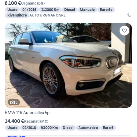
8.100 €
Urgnano
(
BG
)
Usato
04/2016
212000 Km
Diesel
Manuale
Euro 6e
Rivenditore
AUTO URGNANO SRL
6
BMW 116 Automatica 5p
14.400 €
Recanati
(
MC
)
Usato
02/2018
93000 Km
Diesel
Automatico
Euro 6
Vetrina