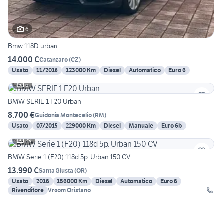
6
Bmw 118D urban
14.000 €
Catanzaro
(
CZ
)
Usato
11/2016
123000 Km
Diesel
Automatico
Euro 6
6
BMW SERIE 1 F20 Urban
8.700 €
Guidonia Montecelio
(
RM
)
Usato
07/2015
229000 Km
Diesel
Manuale
Euro 6b
29
BMW Serie 1 (F20) 118d 5p. Urban 150 CV
13.990 €
Santa Giusta
(
OR
)
Usato
2016
156000 Km
Diesel
Automatico
Euro 6
Rivenditore
Vroom Oristano