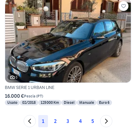
6
BMW SERIE 1 URBAN LINE
16.000 €
Pescia
(
PT
)
Usato
02/2018
125000 Km
Diesel
Manuale
Euro 6
1
2
3
4
5