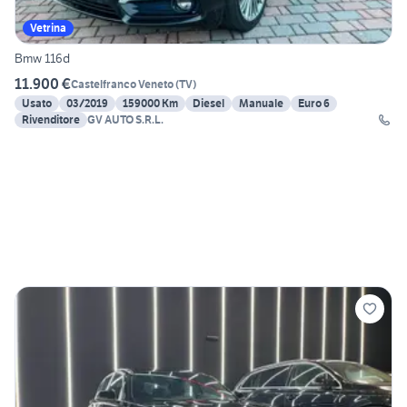
Vetrina
Bmw 116d
11.900 €
Castelfranco Veneto
(
TV
)
Usato
03/2019
159000 Km
Diesel
Manuale
Euro 6
Rivenditore
GV AUTO S.R.L.