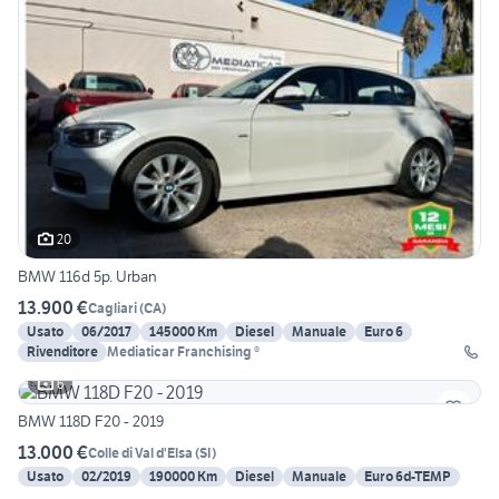
20
BMW 116d 5p. Urban
13.900 €
Cagliari
(
CA
)
Usato
06/2017
145000 Km
Diesel
Manuale
Euro 6
Rivenditore
Mediaticar Franchising ®
6
BMW 118D F20 - 2019
13.000 €
Colle di Val d'Elsa
(
SI
)
Usato
02/2019
190000 Km
Diesel
Manuale
Euro 6d-TEMP