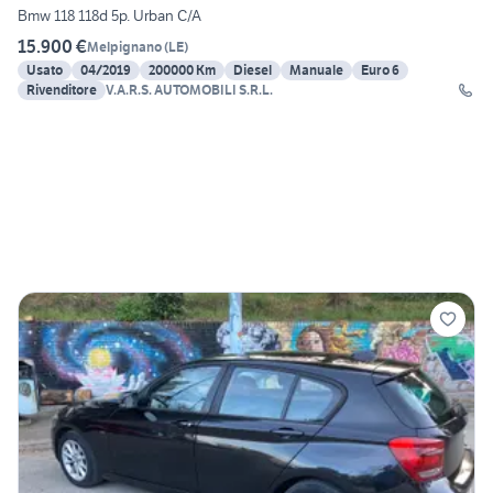
Bmw 118 118d 5p. Urban C/A
15.900 €
Melpignano
(
LE
)
Usato
04/2019
200000 Km
Diesel
Manuale
Euro 6
Rivenditore
V.A.R.S. AUTOMOBILI S.R.L.