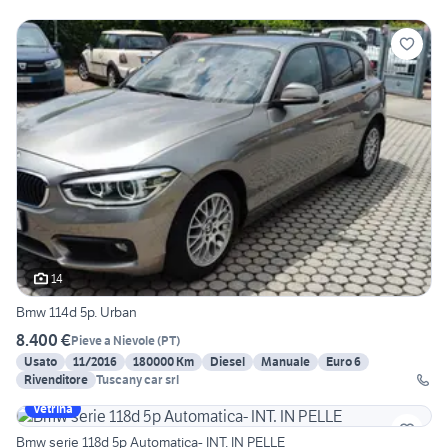
14
Bmw 114d 5p. Urban
8.400 €
Pieve a Nievole
(
PT
)
Usato
11/2016
180000 Km
Diesel
Manuale
Euro 6
Rivenditore
Tuscany car srl
Vetrina
Bmw serie 118d 5p Automatica- INT. IN PELLE