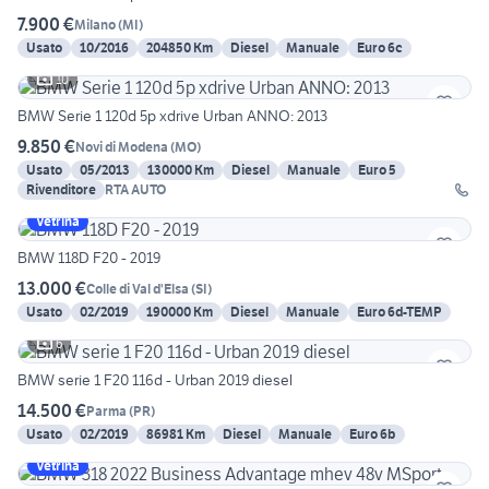
7.900 €
Milano
(
MI
)
Usato
10/2016
204850 Km
Diesel
Manuale
Euro 6c
10
BMW Serie 1 120d 5p xdrive Urban ANNO: 2013
9.850 €
Novi di Modena
(
MO
)
Usato
05/2013
130000 Km
Diesel
Manuale
Euro 5
Rivenditore
RTA AUTO
Vetrina
BMW 118D F20 - 2019
13.000 €
Colle di Val d'Elsa
(
SI
)
Usato
02/2019
190000 Km
Diesel
Manuale
Euro 6d-TEMP
6
BMW serie 1 F20 116d - Urban 2019 diesel
14.500 €
Parma
(
PR
)
Usato
02/2019
86981 Km
Diesel
Manuale
Euro 6b
Vetrina