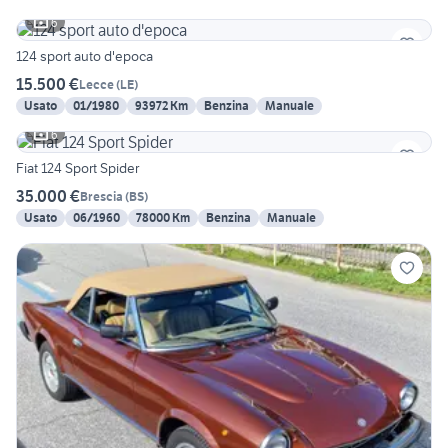
6
124 sport auto d'epoca
15.500 €
Lecce
(
LE
)
Usato
01/1980
93972 Km
Benzina
Manuale
6
Fiat 124 Sport Spider
35.000 €
Brescia
(
BS
)
Usato
06/1960
78000 Km
Benzina
Manuale