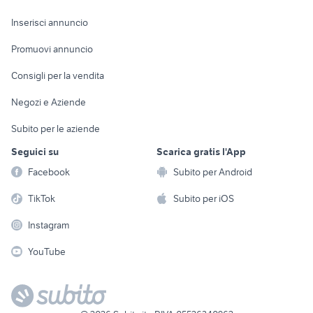
Arredamento e
Console e
Accessori per
Casalinghi
Inserisci annuncio
Videogiochi
animali
Elettrodomestici
Promuovi annuncio
Audio/Video
Musica e Film
Giardino e Fai da te
Consigli per la vendita
Fotografia
Libri e Riviste
Abbigliamento e
Negozi e Aziende
Telefonia
Strumenti Musicali
Accessori
Subito per le aziende
Sports
Tutto per i bambini
Seguici su
Scarica gratis l'App
Biciclette
Facebook
Subito per Android
Collezionismo
TikTok
Subito per iOS
Instagram
YouTube