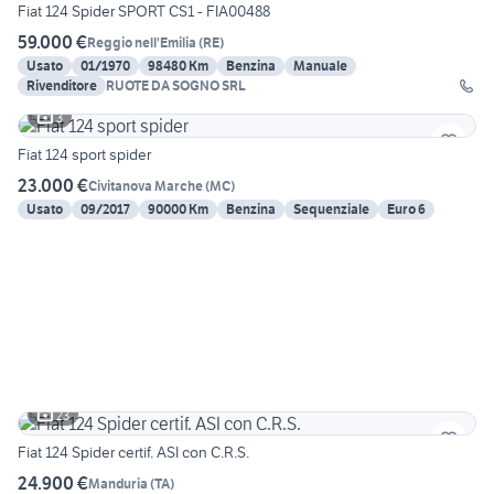
Fiat 124 Spider SPORT CS1 - FIA00488
59.000 €
Reggio nell'Emilia
(
RE
)
Usato
01/1970
98480 Km
Benzina
Manuale
Rivenditore
RUOTE DA SOGNO SRL
3
Fiat 124 sport spider
23.000 €
Civitanova Marche
(
MC
)
Usato
09/2017
90000 Km
Benzina
Sequenziale
Euro 6
23
Fiat 124 Spider certif. ASI con C.R.S.
24.900 €
Manduria
(
TA
)