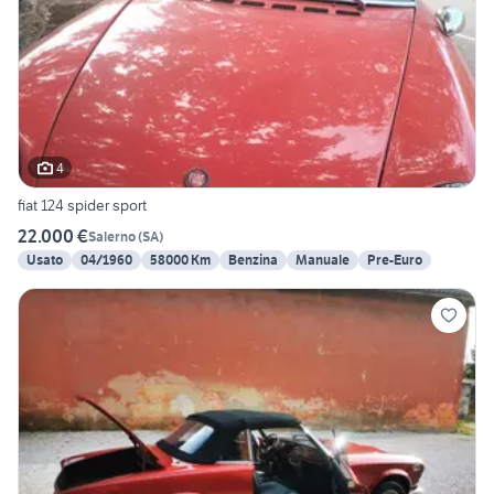
4
fiat 124 spider sport
22.000 €
Salerno
(
SA
)
Usato
04/1960
58000 Km
Benzina
Manuale
Pre-Euro