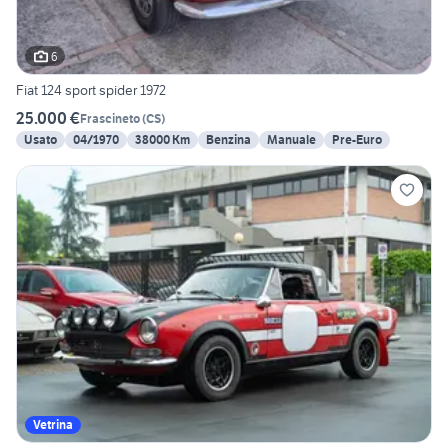
6
Fiat 124 sport spider 1972
25.000 €
Frascineto
(
CS
)
Usato
04/1970
38000 Km
Benzina
Manuale
Pre-Euro
Vetrina