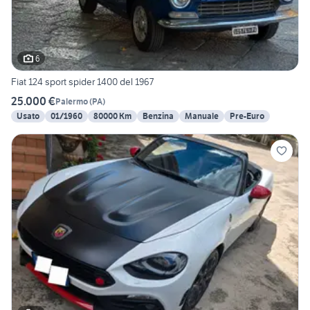
6
Fiat 124 sport spider 1400 del 1967
25.000 €
Palermo
(
PA
)
Usato
01/1960
80000 Km
Benzina
Manuale
Pre-Euro