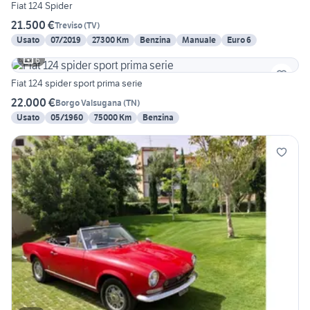
Fiat 124 Spider
21.500 €
Treviso
(
TV
)
Usato
07/2019
27300 Km
Benzina
Manuale
Euro 6
6
Fiat 124 spider sport prima serie
22.000 €
Borgo Valsugana
(
TN
)
Usato
05/1960
75000 Km
Benzina