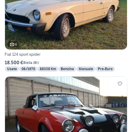
6
Fiat 124 sport spider
18.500 €
Biella
(
BI
)
Usato
06/1970
88338 Km
Benzina
Manuale
Pre-Euro