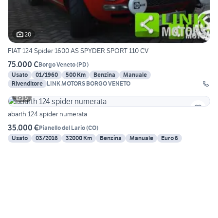
20
FIAT 124 Spider 1600 AS SPYDER SPORT 110 CV
75.000 €
Borgo Veneto
(
PD
)
Usato
01/1960
500 Km
Benzina
Manuale
Rivenditore
LINK MOTORS BORGO VENETO
5
abarth 124 spider numerata
35.000 €
Pianello del Lario
(
CO
)
Usato
03/2016
32000 Km
Benzina
Manuale
Euro 6