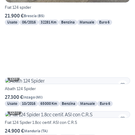
Fiat 124 spider
21.900 €
Brescia
(
BS
)
Usato
06/2016
32281 Km
Benzina
Manuale
Euro 6
6
Abath 124 Spider
27.300 €
Inzago
(
MI
)
Usato
10/2016
65000 Km
Benzina
Manuale
Euro 6
22
Fiat 124 Spider 1.8cc certif. ASI con C.R.S
24.900 €
Manduria
(
TA
)