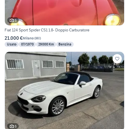
6
Fiat 124 Sport Spider CS1 1.8- Doppio Carburatore
21.000 €
Milano
(
MI
)
Usato
07/1970
29000 Km
Benzina
6