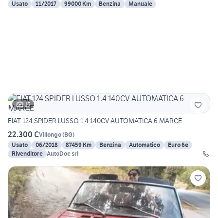
Usato
11/2017
99000 Km
Benzina
Manuale
15
FIAT 124 SPIDER LUSSO 1.4 140CV AUTOMATICA 6 MARCE
22.300 €
Villongo
(
BG
)
Usato
06/2018
87459 Km
Benzina
Automatico
Euro 6e
Rivenditore
AutoDoc srl