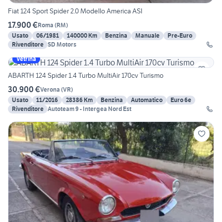
Fiat 124 Sport Spider 2.0 Modello America ASI
17.900 €
Roma
(
RM
)
Usato
06/1981
140000 Km
Benzina
Manuale
Pre-Euro
Rivenditore
SD Motors
Vetrina
ABARTH 124 Spider 1.4 Turbo MultiAir 170cv Turismo
30.900 €
Verona
(
VR
)
Usato
11/2016
28386 Km
Benzina
Automatico
Euro 6e
Rivenditore
Autoteam 9 - Intergea Nord Est