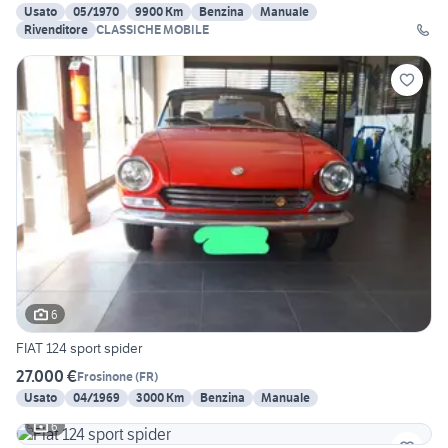
Usato
05/1970
9900 Km
Benzina
Manuale
Rivenditore
CLASSICHE MOBILE
6
FIAT 124 sport spider
27.000 €
Frosinone
(
FR
)
Usato
04/1969
3000 Km
Benzina
Manuale
6