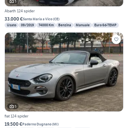
5
Abarth 124 spider
33.000 €
Santa Maria a Vico
(
CE
)
Usato
09/2019
74000 Km
Benzina
Manuale
Euro 6d-TEMP
5
fiat 124 spider
19.500 €
Paderno Dugnano
(
MI
)