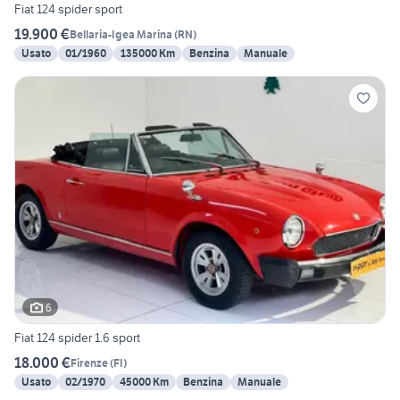
Fiat 124 spider sport
19.900 €
Bellaria-Igea Marina
(
RN
)
Usato
01/1960
135000 Km
Benzina
Manuale
6
Fiat 124 spider 1.6 sport
18.000 €
Firenze
(
FI
)
Usato
02/1970
45000 Km
Benzina
Manuale