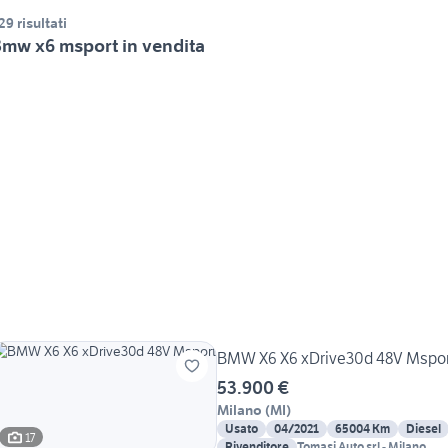
29 risultati
mw x6 msport in vendita
BMW X6 X6 xDrive30d 48V Mspo
53.900 €
Milano
(
MI
)
Usato
04/2021
65004 Km
Diesel
17
Rivenditore
Tomasi Auto srl - Milano