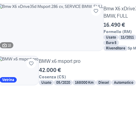
Bmw X6 xDrive3
BMW, FULL
16.490 €
Formello
(
RM
)
Usato
11/2011
Euro 5
18
Rivenditore
Sp M
BMW x6 msport pro
42.000 €
Cosenza
(
CS
)
Vetrina
Usato
05/2020
168000 Km
Diesel
Automatico