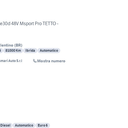
e30d 48V Msport Pro TETTO -
lentino
(
BR
)
4
81000 Km
Ibrida
Automatico
Mostra numero
mari Auto S.r.l
 Diesel
Automatico
Euro 6