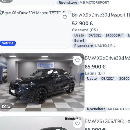
Rivenditore
MB MOTORSPORT
Bmw X6 xDrive30d Msport 
52.900 €
Cosenza
(
CS
)
Usato
07/2021
140000 Km
M
Euro 6
Vetrina
Rivenditore
L'AUTO S.R.L.
BMW X6 xDrive30d MS
85.900 €
Latina
(
LT
)
Usato
09/2024
30500
19
Rivenditore
MIXAUTO S.R.
BMW X6 (G06/F96) - X
65.000 €