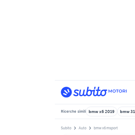
bmw x6 2019
bmw 3
Ricerche
simili
Subito
Auto
bmw x6 msport