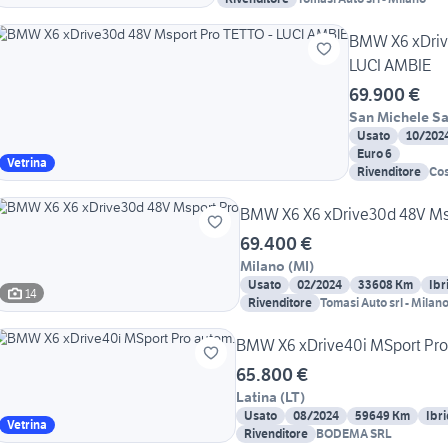
BMW X6 xDriv
LUCI AMBIE
69.900 €
San Michele Sa
Usato
10/202
Euro 6
Vetrina
Rivenditore
Cos
BMW X6 X6 xDrive30d 48V Ms
69.400 €
Milano
(
MI
)
Usato
02/2024
33608 Km
Ibr
14
Rivenditore
Tomasi Auto srl - Milan
BMW X6 xDrive40i MSport Pro
65.800 €
Latina
(
LT
)
Usato
08/2024
59649 Km
Ibr
Vetrina
Rivenditore
BODEMA SRL