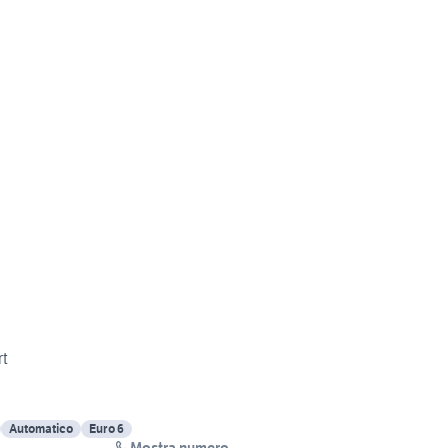
rt
Automatico
Euro 6
Mostra numero