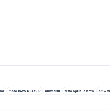
18d
moto BMW R 1150 R
bmw drift
tetto apribile bmw
bmw x6