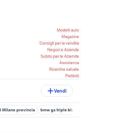
Modelli auto
Magazine
Consigli per la vendita
Negozi e Aziende
Subito per le Aziende
Assistenza
Ricerche salvate
Preferiti
Vendi
 Milano provincia
bmw gs triple black 2017
bmw 507
bmw r11