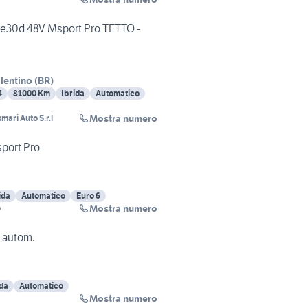
e30d 48V Msport Pro TETTO -
lentino
(
BR
)
4
81000 Km
Ibrida
Automatico
Mostra numero
mari Auto S.r.l
port Pro
ida
Automatico
Euro 6
Mostra numero
o
 autom.
ida
Automatico
Mostra numero