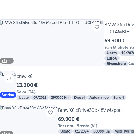
BMW X6 xDriv
LUCI AMBIE
69.900 €
San Michele Sa
Usato
10/202
Euro 6
20
Rivenditore
Cos
bmw x6
13.200 €
Sava
(
TA
)
Vetrina
Usato
07/2011
290000 Km
Diesel
Automatico
Euro 4
Bmw X6 xDrive30d 48V Msport
69.900 €
Tezze sul Brenta
(
VI
)
Usato
01/2024
50000 Km
Mild Hybrid
15