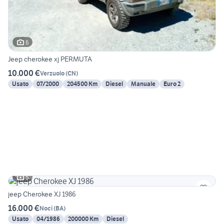
6
Jeep cherokee xj PERMUTA
10.000 €
Verzuolo
(
CN
)
Usato
07/2000
204500 Km
Diesel
Manuale
Euro 2
5
jeep Cherokee XJ 1986
16.000 €
Noci
(
BA
)
Usato
04/1986
200000 Km
Diesel