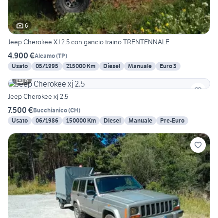
6
Jeep Cherokee XJ 2.5 con gancio traino TRENTENNALE
4.900 €
Alcamo
(
TP
)
Usato
05/1995
215000 Km
Diesel
Manuale
Euro 3
6
Jeep Cherokee xj 2.5
7.500 €
Bucchianico
(
CH
)
Usato
06/1986
150000 Km
Diesel
Manuale
Pre-Euro