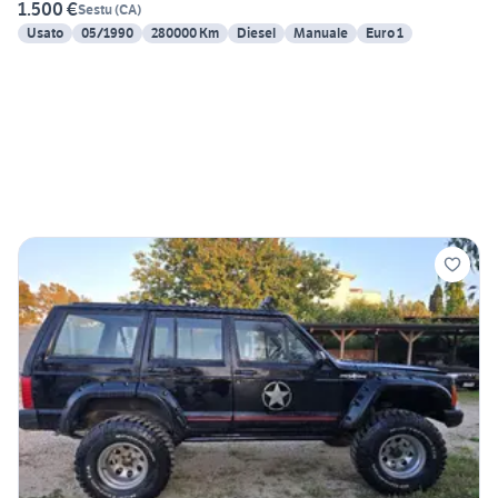
1.500 €
Sestu
(
CA
)
Usato
05/1990
280000 Km
Diesel
Manuale
Euro 1