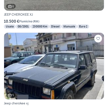
6
JEEP CHEROKEE XJ
10.500 €
Fiumicino
(
RM
)
Usato
08/2001
230000 Km
Diesel
Manuale
Euro 2
5
Jeep cherokee xj