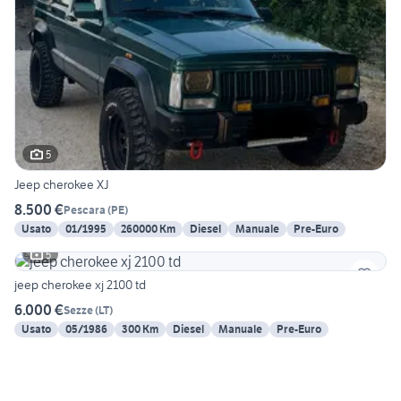
5
Jeep cherokee XJ
8.500 €
Pescara
(
PE
)
Usato
01/1995
260000 Km
Diesel
Manuale
Pre-Euro
5
jeep cherokee xj 2100 td
6.000 €
Sezze
(
LT
)
Usato
05/1986
300 Km
Diesel
Manuale
Pre-Euro