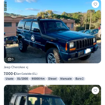
5
Jeep Cherokee xj
7.000 €
San Cataldo
(
CL
)
Usato
01/2000
90000 Km
Diesel
Manuale
Euro 2