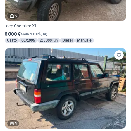
6
Jeep Cherokee XJ
6.000 €
Mola di Bari
(
BA
)
Usato
06/1995
235000 Km
Diesel
Manuale
5