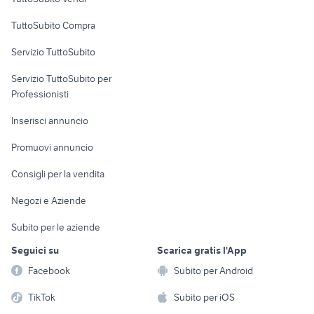
Uffici e Locali
TuttoSubito Compra
commerciali
Servizio TuttoSubito
elettronica
per la casa e la
sports e hobby
Servizio TuttoSubito per
persona
Informatica
Animali
Professionisti
Arredamento e
Console e
Accessori per
Casalinghi
Inserisci annuncio
Videogiochi
animali
Elettrodomestici
Promuovi annuncio
Audio/Video
Musica e Film
Giardino e Fai da te
Consigli per la vendita
Fotografia
Libri e Riviste
Abbigliamento e
Negozi e Aziende
Telefonia
Strumenti Musicali
Accessori
Subito per le aziende
Sports
Tutto per i bambini
Seguici su
Scarica gratis l'App
Biciclette
Facebook
Subito per Android
Collezionismo
TikTok
Subito per iOS