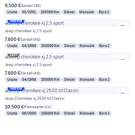
9.500 €
Sassari
(
SS
)
Usato
03/2001
255000 Km
Diesel
Manuale
Euro 2
Vetrina
Jeep cherokee xj 2.5 sport
7.600 €
Carsoli
(
AQ
)
Usato
04/1998
250000 Km
Diesel
Manuale
Euro 2
6
Jeep cherokee xj 2.5 sport
7.600 €
Carsoli
(
AQ
)
Usato
04/1998
250000 Km
Diesel
Manuale
Euro 2
Vetrina
Jeep Cherokee xj 2500 td Classic
10.500 €
Pietrasanta
(
LU
)
Usato
08/2000
248000 Km
Diesel
Manuale
Euro 2