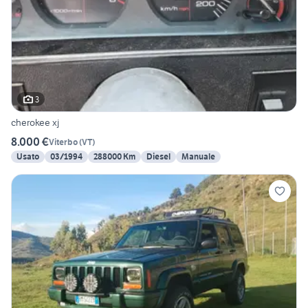
3
cherokee xj
8.000 €
Viterbo
(
VT
)
Usato
03/1994
288000 Km
Diesel
Manuale