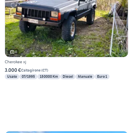
6
Cherokee xj
3.000 €
Caltagirone
(
CT
)
Usato
07/1995
150000 Km
Diesel
Manuale
Euro 1