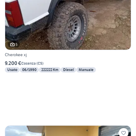
5
Cherokee xj
9.200 €
Cosenza
(
CS
)
Usato
06/1990
222222 Km
Diesel
Manuale