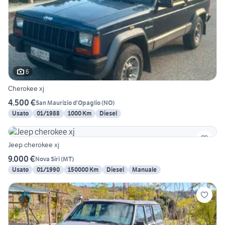
6
Cherokee xj
4.500 €
San Maurizio d'Opaglio
(
NO
)
Usato
01/1988
1000 Km
Diesel
Jeep cherokee xj
9.000 €
Nova Siri
(
MT
)
Usato
01/1990
150000 Km
Diesel
Manuale