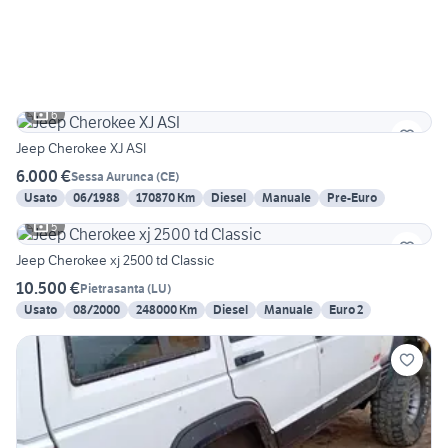
6
Jeep Cherokee XJ ASI
6.000 €
Sessa Aurunca
(
CE
)
Usato
06/1988
170870 Km
Diesel
Manuale
Pre-Euro
5
Jeep Cherokee xj 2500 td Classic
10.500 €
Pietrasanta
(
LU
)
Usato
08/2000
248000 Km
Diesel
Manuale
Euro 2