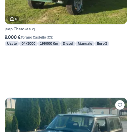
6
jeep Cherokee xj
9.000 €
Torano Castello
(
CS
)
Usato
04/2000
195000 Km
Diesel
Manuale
Euro 2