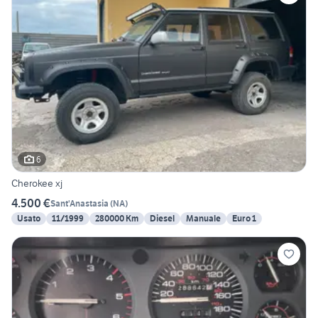
6
Cherokee xj
4.500 €
Sant'Anastasia
(
NA
)
Usato
11/1999
280000 Km
Diesel
Manuale
Euro 1