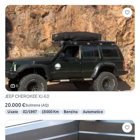
6
JEEP CHEROKEE XJ 4.0
20.000 €
Sulmona
(
AQ
)
Usato
02/1997
15000 Km
Benzina
Automatico