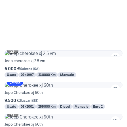
6
Jeep cherokee xj 2.5 vm
6.000 €
Salerno
(
SA
)
Usato
09/1997
230000 Km
Manuale
Vetrina
Jepp Cherokee xj 60th
9.500 €
Sassari
(
SS
)
Usato
03/2001
255000 Km
Diesel
Manuale
Euro 2
4
Jepp Cherokee xj 60th