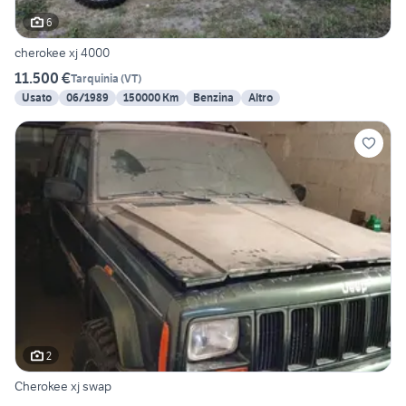
6
cherokee xj 4000
11.500 €
Tarquinia
(
VT
)
Usato
06/1989
150000 Km
Benzina
Altro
2
Cherokee xj swap