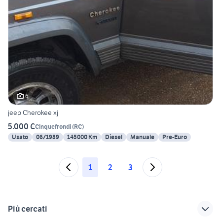
6
jeep Cherokee xj
5.000 €
Cinquefrondi
(
RC
)
Usato
06/1989
145000 Km
Diesel
Manuale
Pre-Euro
1
2
3
Più cercati