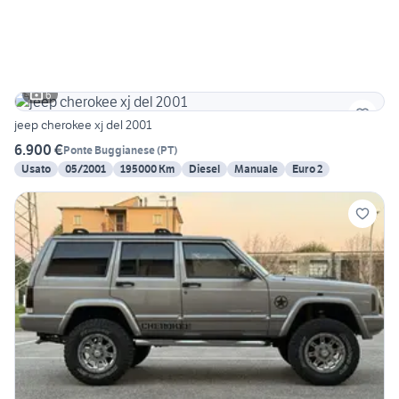
6
jeep cherokee xj del 2001
6.900 €
Ponte Buggianese
(
PT
)
Usato
05/2001
195000 Km
Diesel
Manuale
Euro 2