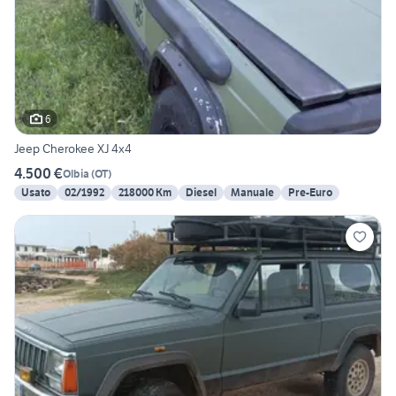
6
Jeep Cherokee XJ 4x4
4.500 €
Olbia
(
OT
)
Usato
02/1992
218000 Km
Diesel
Manuale
Pre-Euro