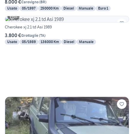
8.000 €
Carovigno
(
BR
)
Usato
05/1997
250000 Km
Diesel
Manuale
Euro 1
6
Cherokee xj 2.1 td Asi 1989
3.800 €
Grottaglie
(
TA
)
Usato
05/1989
136000 Km
Diesel
Manuale