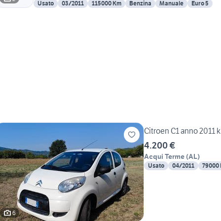
Usato
03/2011
115000 Km
Benzina
Manuale
Euro 5
Cit
4.200 €
Acqui Terme
(
AL
)
Usato
04/2011
79000
6