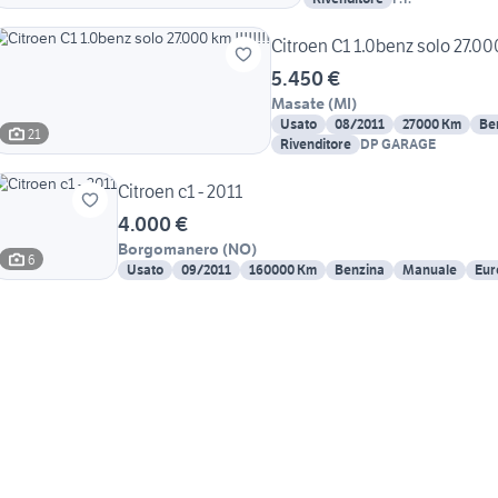
Citroen C1 1.0benz solo 27.000
5.450 €
Masate
(
MI
)
Usato
08/2011
27000 Km
Be
21
Rivenditore
DP GARAGE
Citroen c1 - 2011
4.000 €
Borgomanero
(
NO
)
6
Usato
09/2011
160000 Km
Benzina
Manuale
Eur