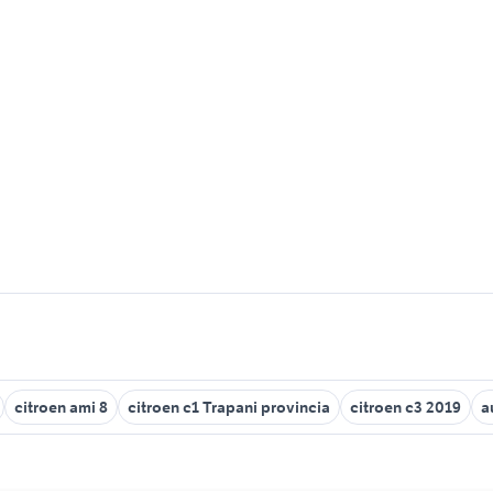
citroen ami 8
citroen c1 Trapani provincia
citroen c3 2019
a