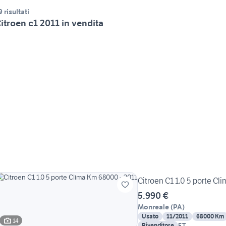
9 risultati
itroen c1 2011 in vendita
Citroen C1 1.0 5 porte Cl
5.990 €
Monreale
(
PA
)
Usato
11/2011
68000 Km
14
Rivenditore
F.T.