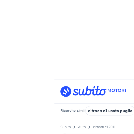
citroen c1 usata puglia
Ricerche
simili
Subito
Auto
citroen c1 2011