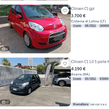
Citroen C1 gpl
3.700 €
Cisterna di Latina
(
LT
)
Usato
09/2011
16000
5
Citroen C1 1.0 5 porte
4.190 €
Acerra
(
NA
)
Usato
03/2011
92000
17
Rivenditore
sor.car s.a.s