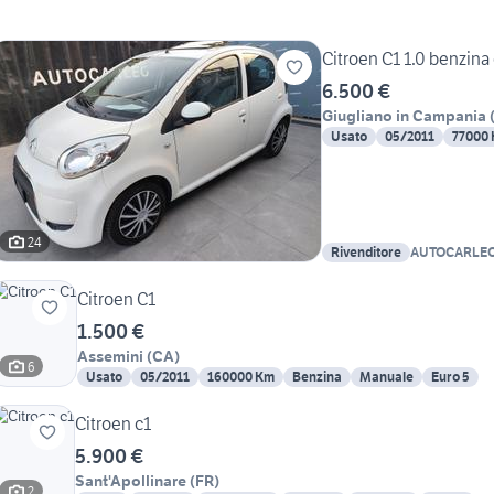
Citroen C1 1.0 benzina
6.500 €
Giugliano in Campania
Usato
05/2011
77000
24
Rivenditore
AUTOCARLE
Citroen C1
1.500 €
Assemini
(
CA
)
6
Usato
05/2011
160000 Km
Benzina
Manuale
Euro 5
Citroen c1
5.900 €
Sant'Apollinare
(
FR
)
2