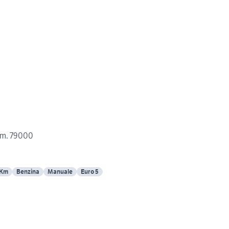
roen C1 anno 2011 km. 79000
 Km
Benzina
Manuale
Euro 5