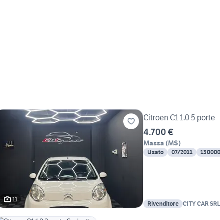
Citroen C1 1.0 5 porte
4.700 €
Massa
(
MS
)
Usato
07/2011
13000
11
Rivenditore
CITY CAR SR