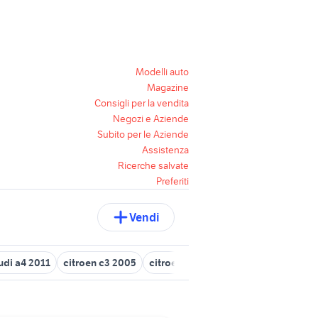
Modelli auto
Magazine
Consigli per la vendita
Negozi e Aziende
Subito per le Aziende
Assistenza
Ricerche salvate
Preferiti
Vendi
udi a4 2011
citroen c3 2005
citroen c1 Emilia Romagna
freela