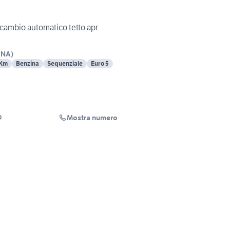
 cambio automatico tetto apr
(
NA
)
 Km
Benzina
Sequenziale
Euro 5
Mostra numero
O