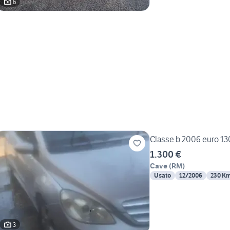
6
Classe b 2006 euro 1
1.300 €
Cave
(
RM
)
Usato
12/2006
230 K
3