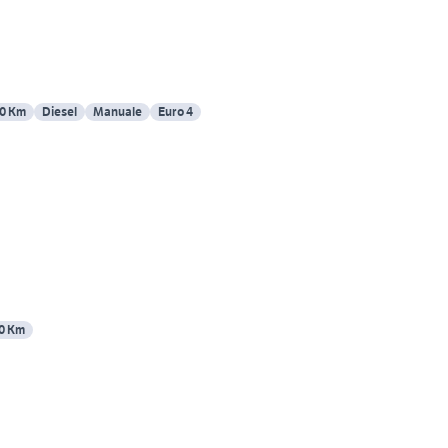
0 Km
Diesel
Manuale
Euro 4
0 Km