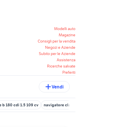
Modelli auto
Magazine
Consigli per la vendita
Negozi e Aziende
Subito per le Aziende
Assistenza
Ricerche salvate
Preferiti
Vendi
 b 180 cdi 1.5 109 cv
navigatore classe b
mercedes classe b Ma