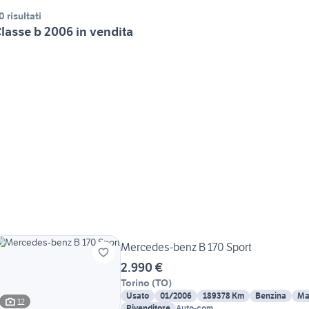
0 risultati
lasse b 2006 in vendita
Mercedes-benz B 170 Sport
2.990 €
Torino
(
TO
)
Usato
01/2006
189378 Km
Benzina
Ma
12
Rivenditore
Auto-com