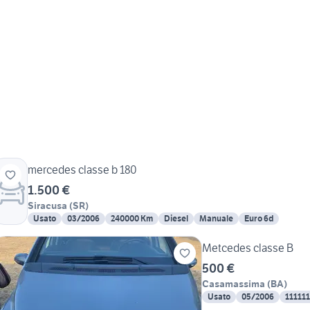
mercedes classe b 180
1.500 €
Siracusa
(
SR
)
Usato
03/2006
240000 Km
Diesel
Manuale
Euro 6d
Metcedes classe B
500 €
Casamassima
(
BA
)
Usato
05/2006
11111