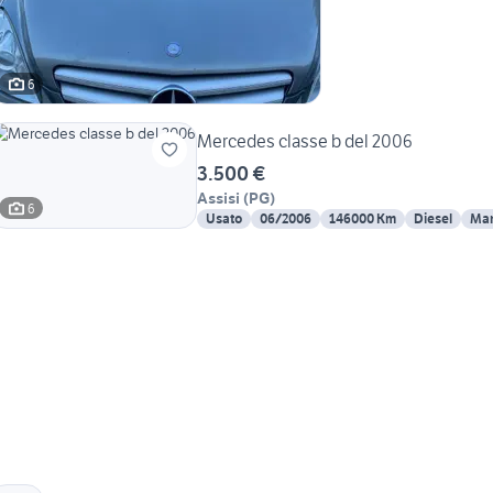
6
Mercedes classe b del 2006
3.500 €
Assisi
(
PG
)
6
Usato
06/2006
146000 Km
Diesel
Man