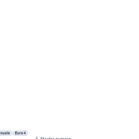
nuale
Euro 4
Mostra numero