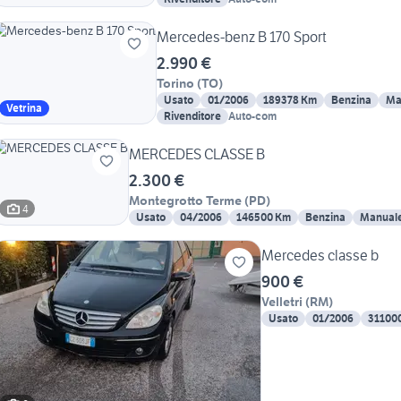
Mercedes-benz B 170 Sport
2.990 €
Torino
(
TO
)
Usato
01/2006
189378 Km
Benzina
Ma
Vetrina
Rivenditore
Auto-com
MERCEDES CLASSE B
2.300 €
Montegrotto Terme
(
PD
)
4
Usato
04/2006
146500 Km
Benzina
Manual
Mercedes classe b
900 €
Velletri
(
RM
)
Usato
01/2006
31100