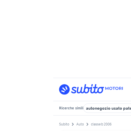
autonegozio usato pat
Ricerche
simili
Subito
Auto
classe b 2006