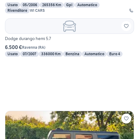
Usato
05/2006
265356 Km
Gpl
Automatico
Rivenditore
WI CARS
Dodge durango hemi 5.7
6.500 €
Ravenna
(
RA
)
Usato
07/2007
336000 Km
Benzina
Automatico
Euro 4