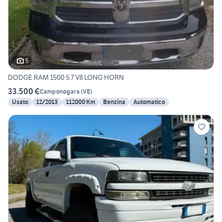
5
DODGE RAM 1500 5.7 V8 LONG HORN
33.500 €
Camponogara
(
VE
)
Usato
12/2013
112000 Km
Benzina
Automatico