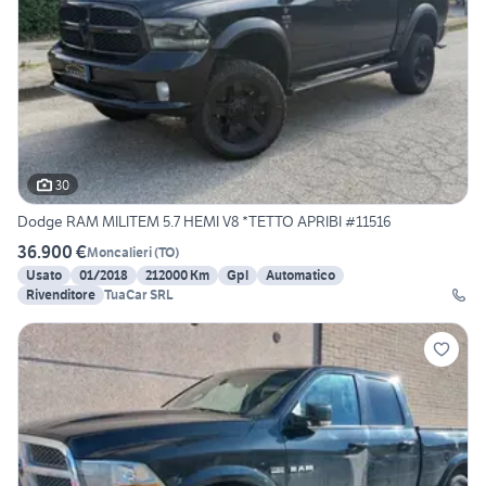
30
Dodge RAM MILITEM 5.7 HEMI V8 *TETTO APRIBI #11516
36.900 €
Moncalieri
(
TO
)
Usato
01/2018
212000 Km
Gpl
Automatico
Rivenditore
TuaCar SRL