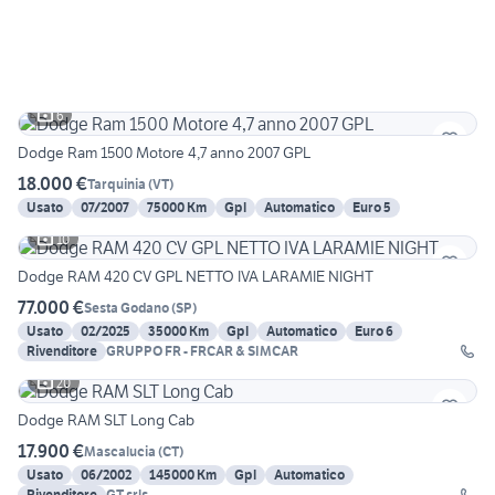
6
Dodge Ram 1500 Motore 4,7 anno 2007 GPL
18.000 €
Tarquinia
(
VT
)
Usato
07/2007
75000 Km
Gpl
Automatico
Euro 5
10
Dodge RAM 420 CV GPL NETTO IVA LARAMIE NIGHT
77.000 €
Sesta Godano
(
SP
)
Usato
02/2025
35000 Km
Gpl
Automatico
Euro 6
Rivenditore
GRUPPO FR - FRCAR & SIMCAR
20
Dodge RAM SLT Long Cab
17.900 €
Mascalucia
(
CT
)
Usato
06/2002
145000 Km
Gpl
Automatico
Rivenditore
GT srls