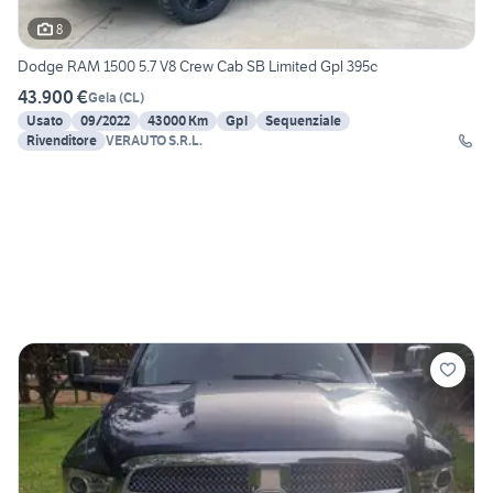
8
Dodge RAM 1500 5.7 V8 Crew Cab SB Limited Gpl 395c
43.900 €
Gela
(
CL
)
Usato
09/2022
43000 Km
Gpl
Sequenziale
Rivenditore
VERAUTO S.R.L.