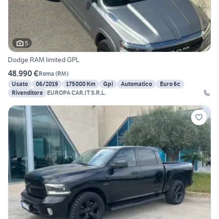
5
Dodge RAM limited GPL
48.990 €
Roma
(
RM
)
Usato
06/2019
175000 Km
Gpl
Automatico
Euro 6c
Rivenditore
EUROPA CAR.IT S.R.L.