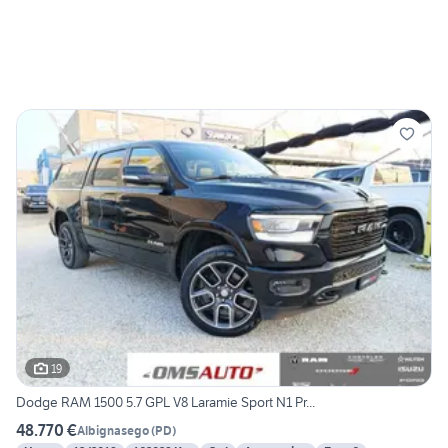
19
Dodge RAM 1500 5.7 GPL V8 Laramie Sport N1 Pr...
48.770 €
Albignasego
(
PD
)