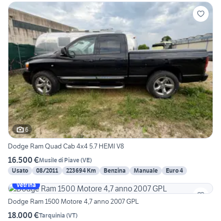
6
Dodge Ram Quad Cab 4x4 5.7 HEMI V8
16.500 €
Musile di Piave
(
VE
)
Usato
08/2011
223694 Km
Benzina
Manuale
Euro 4
Vetrina
Dodge Ram 1500 Motore 4,7 anno 2007 GPL
18.000 €
Tarquinia
(
VT
)