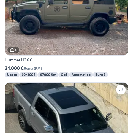
6
Hummer H2 6.0
34.000 €
Roma
(
RM
)
Usato
10/2004
97000 Km
Gpl
Automatico
Euro 5