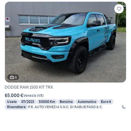
6
DODGE RAM 1500 KIT TRX
65.000 €
Venezia
(
VE
)
Usato
07/2023
50000 Km
Benzina
Automatico
Euro 6
Rivenditore
P.R. AUTO VENEZIA S.N.C. DI RABIJE PASO & C.