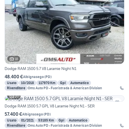
18
Dodge RAM 1500 5.7 V8 Laramie Night N1
48.400 €
Albignasego
(
PD
)
Usato
10/2018
117970 Km
Gpl
Automatico
Rivenditore
Oms Auto PD - Fuoristrada & American Division
20
Dodge RAM 1500 5.7 GPL V8 Laramie Night N1 - SER
57.400 €
Albignasego
(
PD
)
Usato
01/2021
53185 Km
Gpl
Automatico
Rivenditore
Oms Auto PD - Fuoristrada & American Division