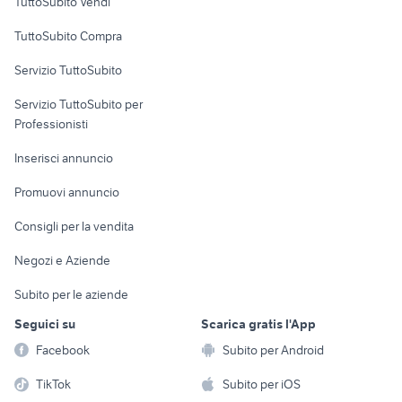
TuttoSubito Vendi
Uffici e Locali
TuttoSubito Compra
commerciali
Servizio TuttoSubito
elettronica
per la casa e la
sports e hobby
Servizio TuttoSubito per
persona
Informatica
Animali
Professionisti
Arredamento e
Console e
Accessori per
Casalinghi
Inserisci annuncio
Videogiochi
animali
Elettrodomestici
Promuovi annuncio
Audio/Video
Musica e Film
Giardino e Fai da te
Consigli per la vendita
Fotografia
Libri e Riviste
Abbigliamento e
Negozi e Aziende
Telefonia
Strumenti Musicali
Accessori
Subito per le aziende
Sports
Tutto per i bambini
Seguici su
Scarica gratis l'App
Biciclette
Facebook
Subito per Android
Collezionismo
TikTok
Subito per iOS