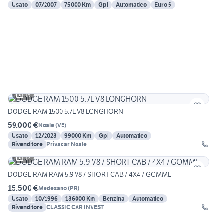
Usato
07/2007
75000 Km
Gpl
Automatico
Euro 5
15
DODGE RAM 1500 5.7L V8 LONGHORN
59.000 €
Noale
(
VE
)
Usato
12/2023
99000 Km
Gpl
Automatico
Rivenditore
Privacar Noale
12
DODGE RAM RAM 5.9 V8 / SHORT CAB / 4X4 / GOMME
15.500 €
Medesano
(
PR
)
Usato
10/1996
136000 Km
Benzina
Automatico
Rivenditore
CLASSIC CAR INVEST