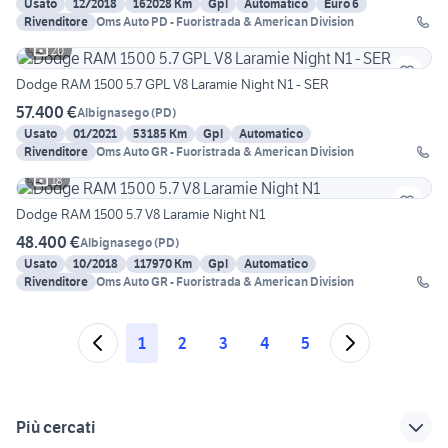
Usato
12/2018
162028 Km
Gpl
Automatico
Euro 6
Rivenditore
Oms Auto PD - Fuoristrada & American Division
20
Dodge RAM 1500 5.7 GPL V8 Laramie Night N1 - SER
57.400 €
Albignasego
(
PD
)
Usato
01/2021
53185 Km
Gpl
Automatico
Rivenditore
Oms Auto GR - Fuoristrada & American Division
18
Dodge RAM 1500 5.7 V8 Laramie Night N1
48.400 €
Albignasego
(
PD
)
Usato
10/2018
117970 Km
Gpl
Automatico
Rivenditore
Oms Auto GR - Fuoristrada & American Division
1
2
3
4
5
Più cercati