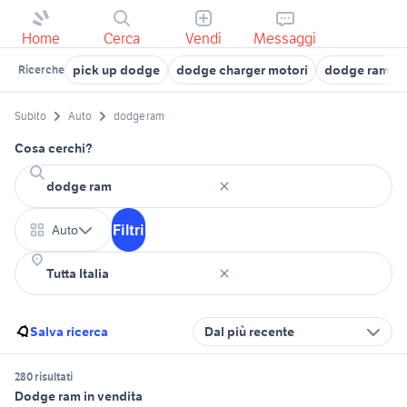
Home
Cerca
Vendi
Messaggi
pick up dodge
dodge charger motori
dodge ram v8
Ricerche
Subito
Auto
dodge ram
Cosa cerchi?
Filtri
Auto
Salva ricerca
Dal più recente
280 risultati
Dodge ram in vendita