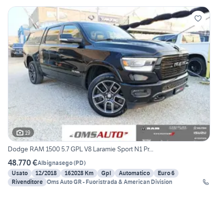
19
Dodge RAM 1500 5.7 GPL V8 Laramie Sport N1 Pr...
48.770 €
Albignasego
(
PD
)
Usato
12/2018
162028 Km
Gpl
Automatico
Euro 6
Rivenditore
Oms Auto GR - Fuoristrada & American Division