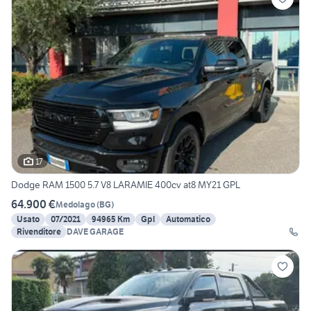
17
Dodge RAM 1500 5.7 V8 LARAMIE 400cv at8 MY21 GPL
64.900 €
Medolago
(
BG
)
Usato
07/2021
94965 Km
Gpl
Automatico
Rivenditore
DAVE GARAGE