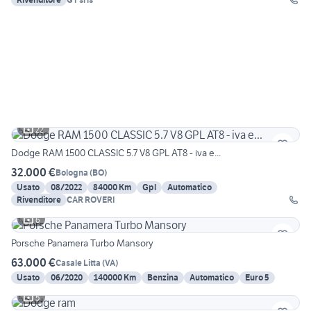
22
Dodge RAM 1500 CLASSIC 5.7 V8 GPL AT8 - iva e...
32.000 €
Bologna
(
BO
)
Usato
08/2022
84000 Km
Gpl
Automatico
Rivenditore
CAR ROVERI
6
Porsche Panamera Turbo Mansory
63.000 €
Casale Litta
(
VA
)
Usato
06/2020
140000 Km
Benzina
Automatico
Euro 5
5