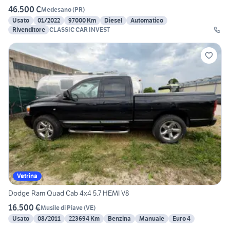
46.500 €
Medesano
(
PR
)
Usato
01/2022
97000 Km
Diesel
Automatico
Rivenditore
CLASSIC CAR INVEST
Vetrina
Dodge Ram Quad Cab 4x4 5.7 HEMI V8
16.500 €
Musile di Piave
(
VE
)
Usato
08/2011
223694 Km
Benzina
Manuale
Euro 4