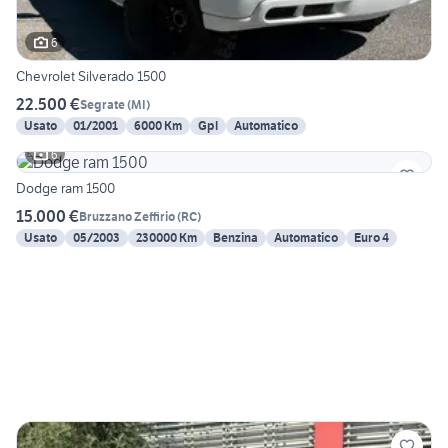
6
Chevrolet Silverado 1500
22.500 €
Segrate
(
MI
)
Usato
01/2001
6000 Km
Gpl
Automatico
6
Dodge ram 1500
15.000 €
Bruzzano Zeffirio
(
RC
)
Usato
05/2003
230000 Km
Benzina
Automatico
Euro 4