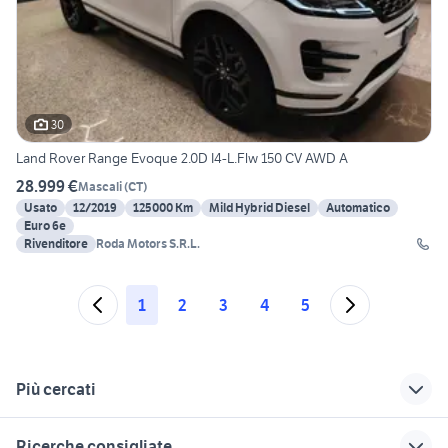
30
Land Rover Range Evoque 2.0D I4-L.Flw 150 CV AWD A
28.999 €
Mascali
(
CT
)
Usato
12/2019
125000 Km
Mild Hybrid Diesel
Automatico
Euro 6e
Rivenditore
Roda Motors S.R.L.
1
2
3
4
5
Più cercati
Correlati
Richerche simili
Suggerimenti
Ricerche consigliate