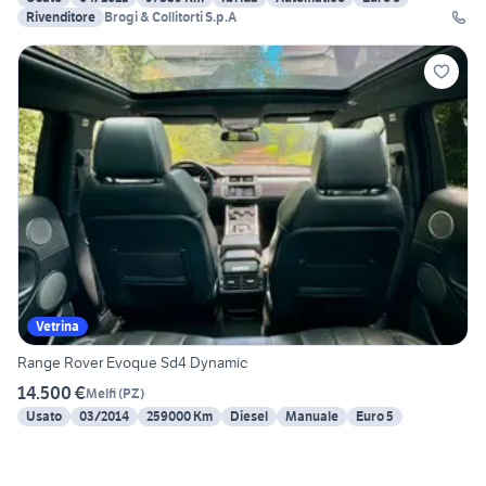
Rivenditore
Brogi & Collitorti S.p.A
Vetrina
Range Rover Evoque Sd4 Dynamic
14.500 €
Melfi
(
PZ
)
Usato
03/2014
259000 Km
Diesel
Manuale
Euro 5