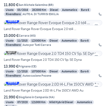
11.800 €
San Michele Salentino
(
BR
)
Usato
03/2016
282000 Km
Diesel
Automatico
Euro 6
Rivenditore
AUTO A. DI TURRISI EMILIA
Vetrina
Land Rover Range Rover Evoque Evoque 2.0 td4 ...
15.000 €
Carrara
(
MS
)
Usato
11/2015
123000 Km
Diesel
Automatico
Euro 6
Rivenditore
Auto per Tutti Carrara
14
Land Rover Range Evoque 2.0 TD4 150 CV 5p. SE Dyna
13.990 €
Frignano
(
CE
)
Usato
12/2018
107000 Km
Diesel
Automatico
Euro 6
Rivenditore
Autoccasione Pezone
Vetrina
Land Rover Range Evoque 2.0D I4-L.Flw 150CV AWD Au
21.990 €
Giugliano in Campania
(
NA
)
Usato
07/2020
121000 Km
Mild Hybrid Diesel
Automatico