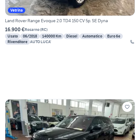
Vetrina
Land Rover Range Evoque 2.0 TD4 150 CV 5p. SE Dyna
16.900 €
Rosarno
(
RC
)
Usato
06/2018
140000 Km
Diesel
Automatico
Euro 6e
Rivenditore
AUTO LUCA'