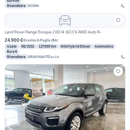
Euro 6e
Rivenditore
SCOMI
Land Rover Range Evoque 2.0D I4 163 CV AWD Auto R-
24.900 €
Gravina in Puglia
(
BA
)
Usato
08/2021
127000 Km
Mild Hybrid Diesel
Automatico
Euro 6
Rivenditore
GRAVINAUTO s.r.l.s