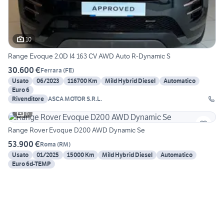
10
Range Evoque 2.0D I4 163 CV AWD Auto R-Dynamic S
30.600 €
Ferrara
(
FE
)
Usato
06/2023
116700 Km
Mild Hybrid Diesel
Automatico
Euro 6
Rivenditore
ASCA MOTOR S.R.L.
6
Range Rover Evoque D200 AWD Dynamic Se
53.900 €
Roma
(
RM
)
Usato
01/2025
15000 Km
Mild Hybrid Diesel
Automatico
Euro 6d-TEMP