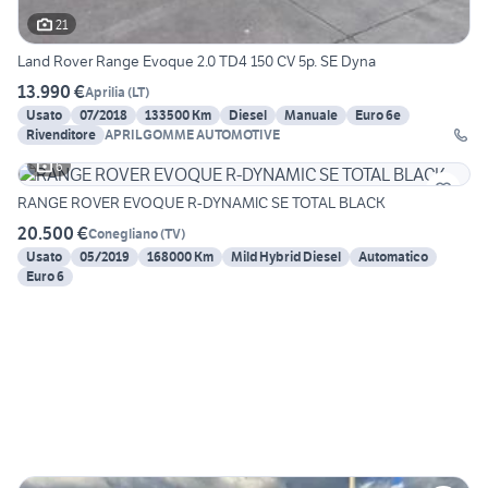
21
Land Rover Range Evoque 2.0 TD4 150 CV 5p. SE Dyna
13.990 €
Aprilia
(
LT
)
Usato
07/2018
133500 Km
Diesel
Manuale
Euro 6e
Rivenditore
APRILGOMME AUTOMOTIVE
6
RANGE ROVER EVOQUE R-DYNAMIC SE TOTAL BLACK
20.500 €
Conegliano
(
TV
)
Usato
05/2019
168000 Km
Mild Hybrid Diesel
Automatico
Euro 6