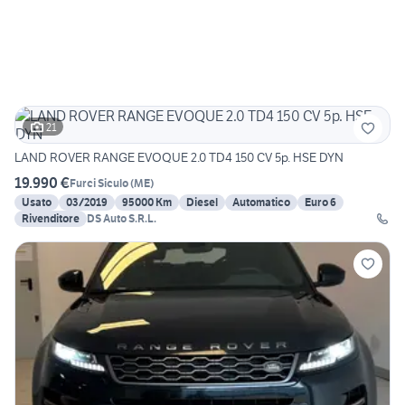
21
LAND ROVER RANGE EVOQUE 2.0 TD4 150 CV 5p. HSE DYN
19.990 €
Furci Siculo
(
ME
)
Usato
03/2019
95000 Km
Diesel
Automatico
Euro 6
Rivenditore
DS Auto S.R.L.