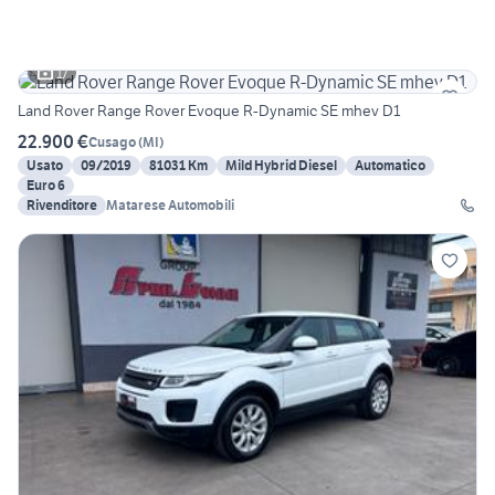
17
Land Rover Range Rover Evoque R-Dynamic SE mhev D1
22.900 €
Cusago
(
MI
)
Usato
09/2019
81031 Km
Mild Hybrid Diesel
Automatico
Euro 6
Rivenditore
Matarese Automobili