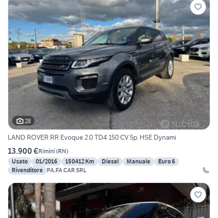
28
LAND ROVER RR Evoque 2.0 TD4 150 CV 5p. HSE Dynami
13.900 €
Rimini
(
RN
)
Usato
01/2016
150412 Km
Diesel
Manuale
Euro 6
Rivenditore
PA.FA CAR SRL