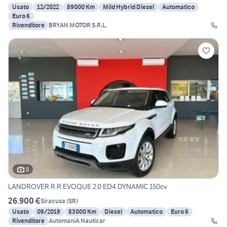
Usato
12/2022
89000 Km
Mild Hybrid Diesel
Automatico
Euro 6
Rivenditore
BRYAN MOTOR S.R.L.
8
LANDROVER R.R EVOQUE 2.0 ED4 DYNAMIC 150cv
26.900 €
Siracusa
(
SR
)
Usato
09/2019
83000 Km
Diesel
Automatico
Euro 6
Rivenditore
AutomaniA Nauticar