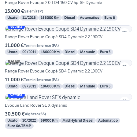
Range Rover Evoque 2.0 TD4 150 CV 5p. SE Dynamic
15.000 €
Salemi
(
TP
)
Usato
11/2016
166000 Km
Diesel
Automatico
Euro 6
Vetrina
Range Rover Evoque Coupé SD4 Dynamic 2.2 190CV
11.000 €
Termini Imerese
(
PA
)
Usato
09/2011
186000 Km
Diesel
Manuale
Euro 5
6
Range Rover Evoque Coupé SD4 Dynamic 2.2 190CV
11.000 €
Termini Imerese
(
PA
)
Usato
09/2011
186000 Km
Diesel
Manuale
Euro 5
Vetrina
Evoque Land Rover SE X dynamic
30.500 €
Alghero
(
SS
)
Usato
10/2022
59000 Km
Mild Hybrid Diesel
Automatico
Euro 6d-TEMP