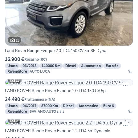
11
Land Rover Range Evoque 2.0 TD4 150 CV 5p. SE Dyna
16.900 €
Rosarno
(
RC
)
Usato
06/2018
140000 Km
Diesel
Automatico
Euro 6e
Rivenditore
AUTO LUCA'
12
LAND ROVER Range Rover Evoque 2.0 TD4 150 CV 5p.
24.490 €
Frattaminore
(
NA
)
Usato
04/2017
87000 Km
Diesel
Automatico
Euro 6
Rivenditore
SAVIANO AUTO s.a.s
6
LAND ROVER Range Rover Evoque 2.2 TD4 5p. Dynamic