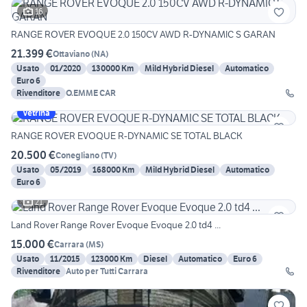
16
RANGE ROVER EVOQUE 2.0 150CV AWD R-DYNAMIC S GARAN
21.399 €
Ottaviano
(
NA
)
Usato
01/2020
130000 Km
Mild Hybrid Diesel
Automatico
Euro 6
Rivenditore
O.EMME CAR
Vetrina
RANGE ROVER EVOQUE R-DYNAMIC SE TOTAL BLACK
20.500 €
Conegliano
(
TV
)
Usato
05/2019
168000 Km
Mild Hybrid Diesel
Automatico
Euro 6
21
Land Rover Range Rover Evoque Evoque 2.0 td4 ...
15.000 €
Carrara
(
MS
)
Usato
11/2015
123000 Km
Diesel
Automatico
Euro 6
Rivenditore
Auto per Tutti Carrara