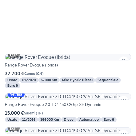
6
Range Rover Evoque (ibrida)
32.200 €
Cuneo
(
CN
)
Usato
01/2020
67000 Km
Mild Hybrid Diesel
Sequenziale
Euro 6
Vetrina
Range Rover Evoque 2.0 TD4 150 CV 5p. SE Dynamic
15.000 €
Salemi
(
TP
)
Usato
11/2016
166000 Km
Diesel
Automatico
Euro 6
4