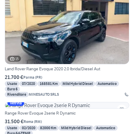
15
Land Rover Range Evoque 2020 2.0 Ibrida/Diesel Aut
21.700 €
Parma
(
PR
)
Usato
07/2020
168581 Km
Mild Hybrid Diesel
Automatico
Euro 6
Rivenditore
MINESAUTO SRLS
Vetrina
Range Rover Evoque 2serie R Dynamic
31.500 €
Roma
(
RM
)
Usato
02/2020
82000 Km
Mild Hybrid Diesel
Automatico
Euro 6d-TEMP