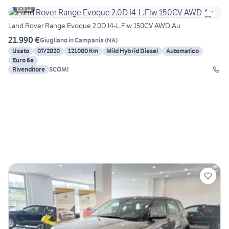
11
Land Rover Range Evoque 2.0D I4-L.Flw 150CV AWD Au
21.990 €
Giugliano in Campania
(
NA
)
Usato
07/2020
121000 Km
Mild Hybrid Diesel
Automatico
Euro 6e
Rivenditore
SCOMI