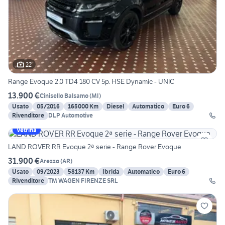
22
Range Evoque 2.0 TD4 180 CV 5p. HSE Dynamic - UNIC
13.900 €
Cinisello Balsamo
(
MI
)
Usato
05/2016
165000 Km
Diesel
Automatico
Euro 6
Rivenditore
DLP Automotive
Vetrina
LAND ROVER RR Evoque 2ª serie - Range Rover Evoque
31.900 €
Arezzo
(
AR
)
Usato
09/2023
58137 Km
Ibrida
Automatico
Euro 6
Rivenditore
TM WAGEN FIRENZE SRL