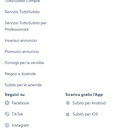
TuttoSubito Compra
commerciali
Servizio TuttoSubito
elettronica
per la casa e la
sports e hobby
Servizio TuttoSubito per
persona
Informatica
Animali
Professionisti
Arredamento e
Console e
Accessori per
Casalinghi
Inserisci annuncio
Videogiochi
animali
Elettrodomestici
Promuovi annuncio
Audio/Video
Musica e Film
Giardino e Fai da te
Consigli per la vendita
Fotografia
Libri e Riviste
Abbigliamento e
Negozi e Aziende
Telefonia
Strumenti Musicali
Accessori
Subito per le aziende
Sports
Tutto per i bambini
Seguici su
Scarica gratis l'App
Biciclette
Facebook
Subito per Android
Collezionismo
TikTok
Subito per iOS
Instagram