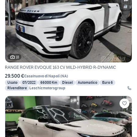
18
RANGE ROVER EVOQUE 163 CV MILD-HYBRID R-DYNAMIC
29.500 €
Casalnuovo di Napoli
(
NA
)
Usato
07/2022
66000 Km
Diesel
Automatico
Euro 6
Rivenditore
Leschicmotorsgroup