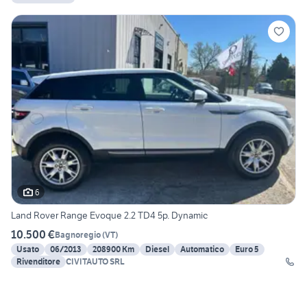
6
Land Rover Range Evoque 2.2 TD4 5p. Dynamic
10.500 €
Bagnoregio
(
VT
)
Usato
06/2013
208900 Km
Diesel
Automatico
Euro 5
Rivenditore
CIVITAUTO SRL