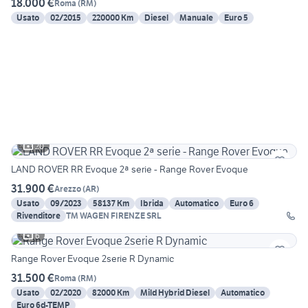
18.000 €
Roma
(
RM
)
Usato
02/2015
220000 Km
Diesel
Manuale
Euro 5
20
LAND ROVER RR Evoque 2ª serie - Range Rover Evoque
31.900 €
Arezzo
(
AR
)
Usato
09/2023
58137 Km
Ibrida
Automatico
Euro 6
Rivenditore
TM WAGEN FIRENZE SRL
6
Range Rover Evoque 2serie R Dynamic
31.500 €
Roma
(
RM
)
Usato
02/2020
82000 Km
Mild Hybrid Diesel
Automatico
Euro 6d-TEMP