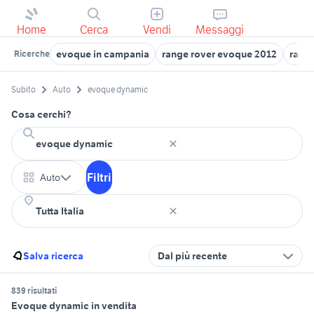
Home
Cerca
Vendi
Messaggi
evoque in campania
range rover evoque 2012
rang
Ricerche
Subito
Auto
evoque dynamic
Cosa cerchi?
Filtri
Auto
Salva ricerca
Dal più recente
839 risultati
Evoque dynamic in vendita