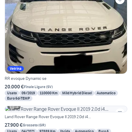
Vetrina
RR evoque Dynamic se
20.000 €
Finale Ligure
(
SV
)
Usato
09/2019
110000 Km
Mild Hybrid Diesel
Automatico
Euro 6d-TEMP
14
Land Rover Range Rover Evoque II 2019 2.0d i4...
27.900 €
Grosseto
(
GR
)
Usato
04/2021
97889 Km
Ibrida
Automatico
Euro 6