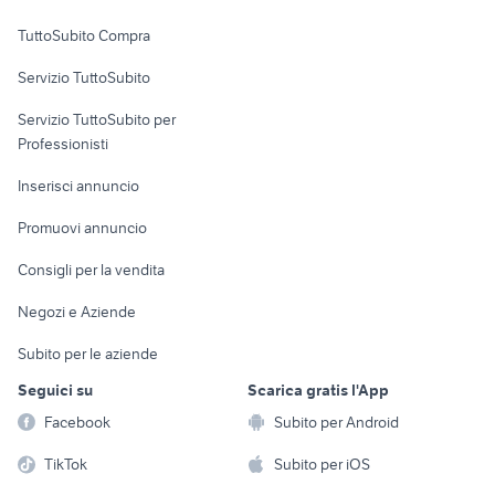
Uffici e Locali
TuttoSubito Compra
commerciali
Servizio TuttoSubito
elettronica
per la casa e la
sports e hobby
Servizio TuttoSubito per
persona
Informatica
Animali
Professionisti
Arredamento e
Console e
Accessori per
Casalinghi
Inserisci annuncio
Videogiochi
animali
Elettrodomestici
Promuovi annuncio
Audio/Video
Musica e Film
Giardino e Fai da te
Consigli per la vendita
Fotografia
Libri e Riviste
Abbigliamento e
Negozi e Aziende
Telefonia
Strumenti Musicali
Accessori
Subito per le aziende
Sports
Tutto per i bambini
Seguici su
Scarica gratis l'App
Biciclette
Facebook
Subito per Android
Collezionismo
TikTok
Subito per iOS