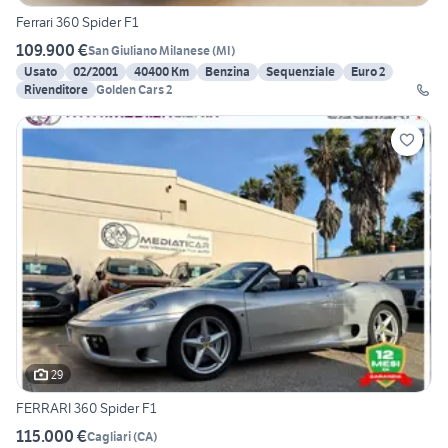
Ferrari 360 Spider F1
109.900 €
San Giuliano Milanese
(
MI
)
Usato
02/2001
40400 Km
Benzina
Sequenziale
Euro 2
Rivenditore
Golden Cars 2
29
FERRARI 360 Spider F1
115.000 €
Cagliari
(
CA
)