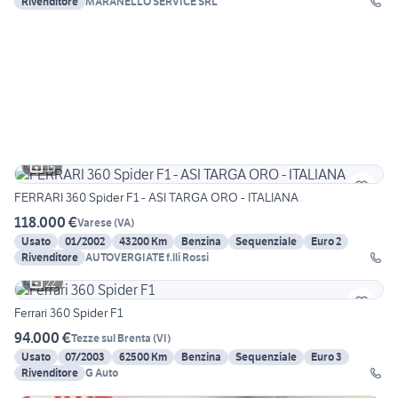
Rivenditore
MARANELLO SERVICE SRL
15
FERRARI 360 Spider F1 - ASI TARGA ORO - ITALIANA
118.000 €
Varese
(
VA
)
Usato
01/2002
43200 Km
Benzina
Sequenziale
Euro 2
Rivenditore
AUTOVERGIATE f.lli Rossi
22
Ferrari 360 Spider F1
94.000 €
Tezze sul Brenta
(
VI
)
Usato
07/2003
62500 Km
Benzina
Sequenziale
Euro 3
Rivenditore
G Auto