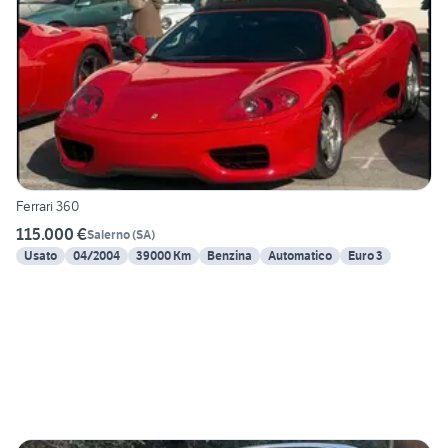
Ferrari 360
115.000 €
Salerno
(
SA
)
Usato
04/2004
39000 Km
Benzina
Automatico
Euro 3