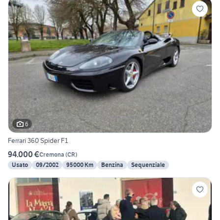
6
Ferrari 360 Spider F1
94.000 €
Cremona
(
CR
)
Usato
09/2002
95000 Km
Benzina
Sequenziale