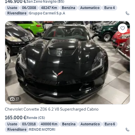
146.900 €
San Zeno Naviglio
(
BS
)
Usato
06/2008
48247 Km
Benzina
Automatico
Euro 4
Rivenditore
Gruppo Carmeli S.p.A
27
Chevrolet Corvette Z06 6.2 V8 Supercharged Cabrio
165.000 €
Rende
(
CS
)
Usato
03/2018
40000 Km
Benzina
Automatico
Euro 6
Rivenditore
RENDE MOTORI