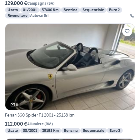
129.000 €
Campagna
(
SA
)
Usato
01/2001
57400 Km
Benzina
Sequenziale
Euro 2
Rivenditore
Autovai Srl
6
Ferrari 360 Spider F1 2001 - 25.158 km
112.000 €
Allumiere
(
RM
)
Usato
08/2001
25158 Km
Benzina
Sequenziale
Euro 3