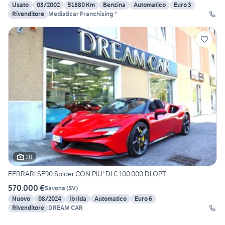
Usato
03/2002
51880 Km
Benzina
Automatico
Euro 3
Rivenditore
Mediaticar Franchising ®
20
FERRARI SF90 Spider CON PIU' DI € 100.000 DI OPT
570.000 €
Savona
(
SV
)
Nuovo
08/2024
Ibrida
Automatico
Euro 6
Rivenditore
DREAM CAR