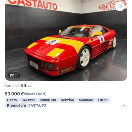
14
Ferrari 348 tb asi
80.000 €
Viadana
(
MN
)
Usato
04/1991
80000 Km
Benzina
Manuale
Euro 1
Rivenditore
CASTAUTO