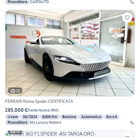
Rivenditore
CASTAUTO
20
FERRARI Roma Spider CERTIFICATA
285.000 €
Fonte Nuova
(
RM
)
Usato
06/2024
6000 Km
Benzina
Automatico
Euro 6
Rivenditore
My Luxury Motors
30