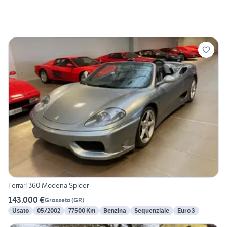
Ferrari 360 Modena Spider
143.000 €
Grosseto
(
GR
)
Usato
05/2002
77500 Km
Benzina
Sequenziale
Euro 3