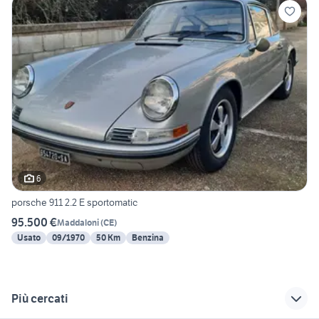
6
porsche 911 2.2 E sportomatic
95.500 €
Maddaloni
(
CE
)
Usato
09/1970
50 Km
Benzina
Più cercati