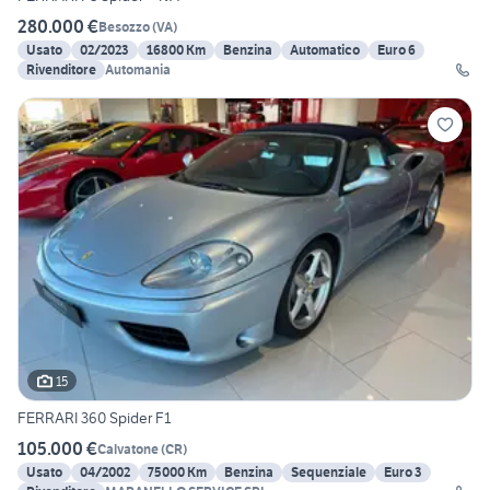
280.000 €
Besozzo
(
VA
)
Usato
02/2023
16800 Km
Benzina
Automatico
Euro 6
Rivenditore
Automania
15
FERRARI 360 Spider F1
105.000 €
Calvatone
(
CR
)
Usato
04/2002
75000 Km
Benzina
Sequenziale
Euro 3