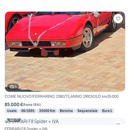
5
COME NUOVO!FERRARINO 208GTS,ANNO 1991SOLO km35.000
85.000 €
Roma
(
RM
)
Usato
06/1991
35000 Km
Benzina
Sequenziale
Euro 1
30
FERRARI F8 Spider + IVA