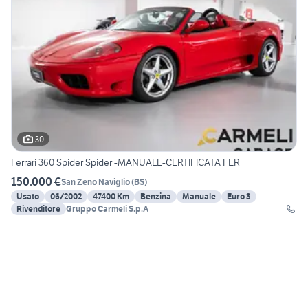
30
Ferrari 360 Spider Spider -MANUALE-CERTIFICATA FER
150.000 €
San Zeno Naviglio
(
BS
)
Usato
06/2002
47400 Km
Benzina
Manuale
Euro 3
Rivenditore
Gruppo Carmeli S.p.A