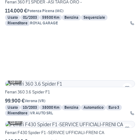
Ferrari 360 F1 SPIDER -ASI TARGA ORO -
114.000 €
Potenza Picena
(
MC
)
Usato
01/2003
59500 Km
Benzina
Sequenziale
Rivenditore
ROYAL GARAGE
15
Ferrari 360 3.6 Spider F1
99.900 €
Verona
(
VR
)
Usato
10/2003
38000 Km
Benzina
Automatico
Euro 3
Rivenditore
VR AUTO SRL
30
Ferrari F430 Spider F1 -SERVICE UFFICIALI-FRENI CA