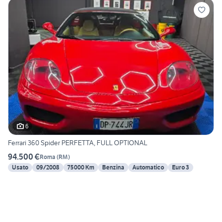
6
Ferrari 360 Spider PERFETTA, FULL OPTIONAL
94.500 €
Roma
(
RM
)
Usato
09/2008
75000 Km
Benzina
Automatico
Euro 3