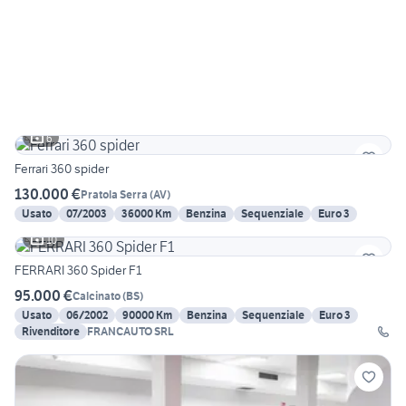
6
Ferrari 360 spider
130.000 €
Pratola Serra
(
AV
)
Usato
07/2003
36000 Km
Benzina
Sequenziale
Euro 3
10
FERRARI 360 Spider F1
95.000 €
Calcinato
(
BS
)
Usato
06/2002
90000 Km
Benzina
Sequenziale
Euro 3
Rivenditore
FRANCAUTO SRL