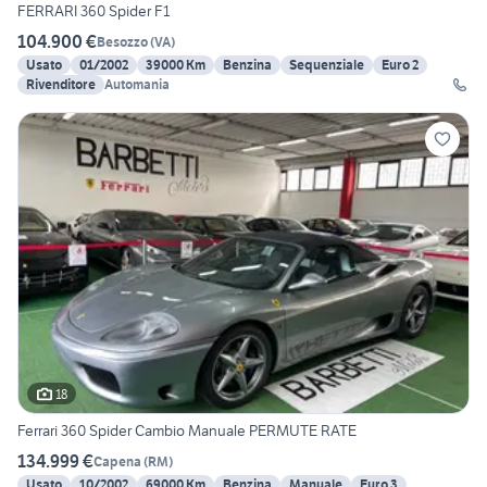
FERRARI 360 Spider F1
104.900 €
Besozzo
(
VA
)
Usato
01/2002
39000 Km
Benzina
Sequenziale
Euro 2
Rivenditore
Automania
18
Ferrari 360 Spider Cambio Manuale PERMUTE RATE
134.999 €
Capena
(
RM
)
Usato
10/2002
69000 Km
Benzina
Manuale
Euro 3