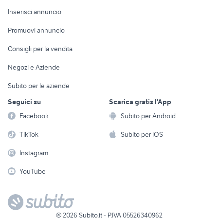
Arredamento e
Console e
Accessori per
Casalinghi
Inserisci annuncio
Videogiochi
animali
Elettrodomestici
Promuovi annuncio
Audio/Video
Musica e Film
Giardino e Fai da te
Consigli per la vendita
Fotografia
Libri e Riviste
Abbigliamento e
Negozi e Aziende
Telefonia
Strumenti Musicali
Accessori
Subito per le aziende
Sports
Tutto per i bambini
Seguici su
Scarica gratis l'App
Biciclette
Facebook
Subito per Android
Collezionismo
TikTok
Subito per iOS
Instagram
YouTube
©
2026
Subito.it - P.IVA 05526340962