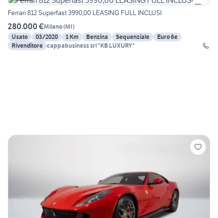
Ferrari 812 Superfast 3990,00 LEASING FULL INCLUSI
280.000 €
Milano
(
MI
)
Usato
03/2020
1 Km
Benzina
Sequenziale
Euro 6e
Rivenditore
cappabusiness srl "KB LUXURY"