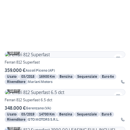
17
Ferrari 812 Superfast
359.000 €
Ascoli Piceno
(
AP
)
Usato
03/2018
16900 Km
Benzina
Sequenziale
Euro 6e
Rivenditore
Mariani Motors
15
Ferrari 812 Superfast 6.5 dct
348.000 €
Gerenzano
(
VA
)
Usato
03/2019
14700 Km
Benzina
Sequenziale
Euro 6
Rivenditore
GTO MOTORS S.R.L.
15