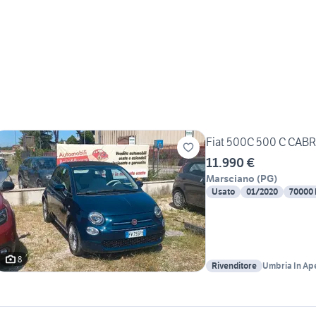
Fiat 500C 500 C CABR
11.990 €
Marsciano
(
PG
)
Usato
01/2020
70000
8
Rivenditore
Umbria In Ap