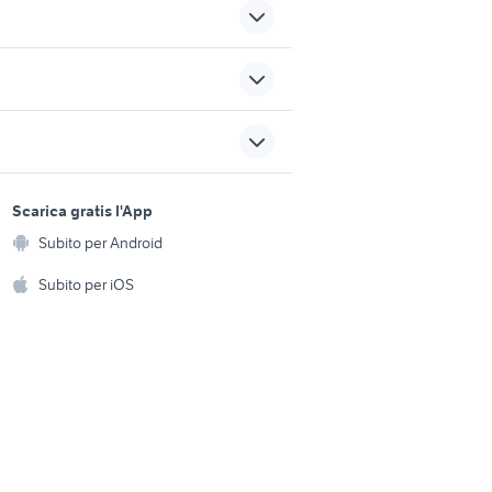
ivati
motore ecoboost
bmw drift
sports e hobby
Veneto
panda 2011 accessori auto
a
Scarica gratis l'App
Animali
uto
Subito per Android
volkswagen auto Cittadella
ento e
Accessori per animali
hi
Subito per iOS
Musica e Film
omestici
Libri e Riviste
e Fai da te
Strumenti Musicali
amento e
ri
Sports
 i bambini
Biciclette