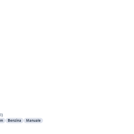
I
)
Km
Benzina
Manuale