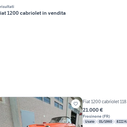
 risultati
iat 1200 cabriolet in vendita
Fiat 1200 cabriolet 118
21.000 €
Frosinone
(
FR
)
Usato
01/1960
8222 