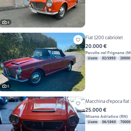
4
Fiat 1200 cabriolet
20.000 €
Pavullo nel Frignano
(
M
Usato
02/1950
20000
6
Macchina d'epoca fiat 
25.000 €
Misano Adriatico
(
RN
)
Usato
06/1960
70000