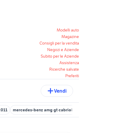
Modelli auto
Magazine
Consigli per la vendita
Negozi e Aziende
Subito per le Aziende
Assistenza
Ricerche salvate
Preferiti
Vendi
2011
mercedes-benz amg gt cabriolet
fiat uno 1986
fiat Trapan