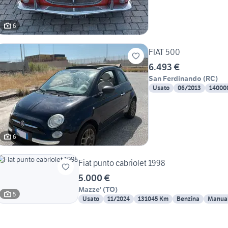
6
FIAT 500
6.493 €
San Ferdinando
(
RC
)
Usato
06/2013
14000
6
Fiat punto cabriolet 1998
5.000 €
Mazze'
(
TO
)
5
Usato
11/2024
131045 Km
Benzina
Manua