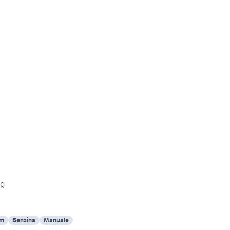
 g
Km
Benzina
Manuale