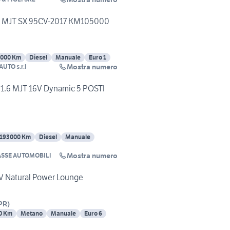
.3 MJT SX 95CV-2017 KM105000
5000 Km
Diesel
Manuale
Euro 1
Mostra numero
UTO s.r.l
 1.6 MJT 16V Dynamic 5 POSTI
193000 Km
Diesel
Manuale
Mostra numero
ASSE AUTOMOBILI
6V Natural Power Lounge
PR
)
0 Km
Metano
Manuale
Euro 6