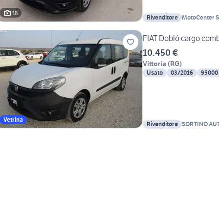
18
Rivenditore
MotoCenter S
FIAT Doblò cargo combi
10.450 €
Vittoria
(
RG
)
Usato
03/2016
95000
Vetrina
Rivenditore
SORTINO AUTO