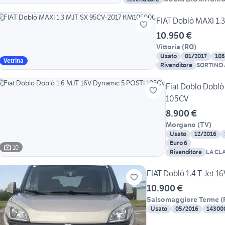
FIAT Doblò MAXI 1
10.950 €
Vittoria
(
RG
)
Usato
01/2017
10
Vetrina
Rivenditore
SORTINO A
Fiat Doblo Doblò
105CV
8.900 €
Morgano
(
TV
)
Usato
12/2016
Euro 6
10
Rivenditore
LA CL
FIAT Doblò 1.4 T-Jet 1
10.900 €
Salsomaggiore Terme
(
Usato
05/2016
14300