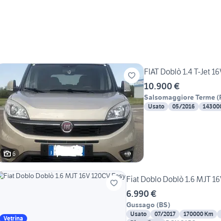
FIAT Doblò 1.4 T-Jet 1
10.900 €
Salsomaggiore Terme
(
Usato
05/2016
14300
6
Fiat Doblo Doblò 1.6 MJT 1
6.990 €
Gussago
(
BS
)
Usato
07/2017
170000 Km
Vetrina