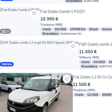
Rivenditore
DON CARS
Fiat Doblo Combi 5 POSTI
10.990 €
Viadana
(
MN
)
Usato
04/2018
107000 Km
Diesel
Manua
16
Rivenditore
MotoCenter Srl
FIAT Doblò combi 1
11.450 €
Vittoria
(
RG
)
Usato
04/2018
1
Vetrina
Rivenditore
SORTINO 
Fiat Doblo 1.3 95 Cv C
11.500 €
Viadana
(
MN
)
Usato
12/2019
80000