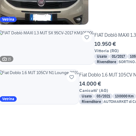
Vetrina
FIAT Doblò MAXI 1
10.950 €
Vittoria
(
RG
)
Usato
01/2017
10
15
Rivenditore
SORTINO A
Fiat Doblo 1.6 MJT 105CV 
14.000 €
Canicatti'
(
AG
)
Usato
03/2021
130000 Km
Vetrina
Rivenditore
AUTOMARKET di C
FRANCESCO