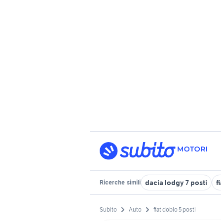
dacia lodgy 7 posti
f
Ricerche
simili
Subito
Auto
fiat doblo 5 posti