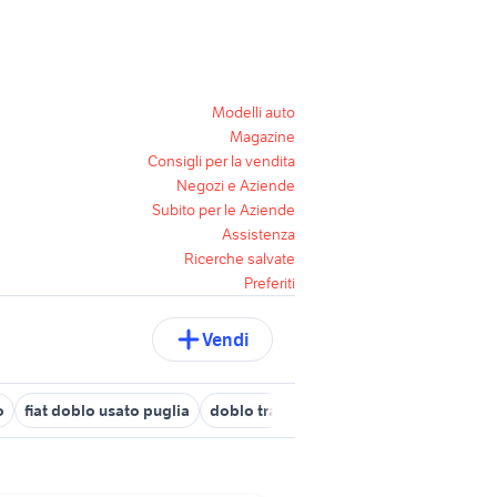
Modelli auto
Magazine
Consigli per la vendita
Negozi e Aziende
Subito per le Aziende
Assistenza
Ricerche salvate
Preferiti
Vendi
o
fiat doblo usato puglia
doblo trasporto disabili
fiat punto gp