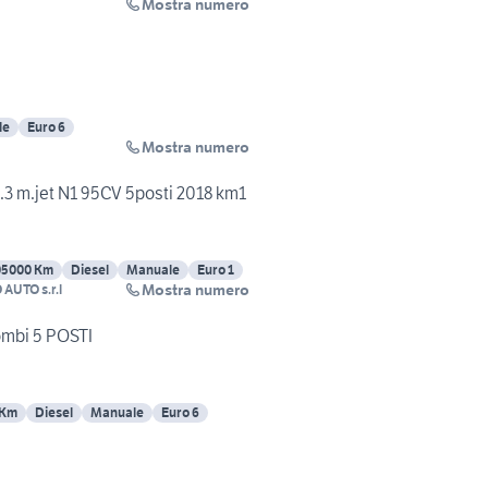
Mostra numero
le
Euro 6
Mostra numero
.3 m.jet N1 95CV 5posti 2018 km1
05000 Km
Diesel
Manuale
Euro 1
Mostra numero
AUTO s.r.l
ombi 5 POSTI
 Km
Diesel
Manuale
Euro 6