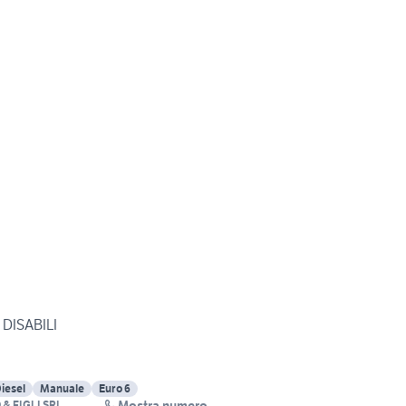
 DISABILI
iesel
Manuale
Euro 6
Mostra numero
& FIGLI SRL