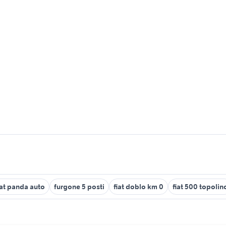
iat panda auto
furgone 5 posti
fiat doblo km 0
fiat 500 topolin