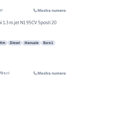
Mostra numero
rl
 1.3 m.jet N1 95CV 5posti 20
 Km
Diesel
Manuale
Euro 1
Mostra numero
 s.r.l