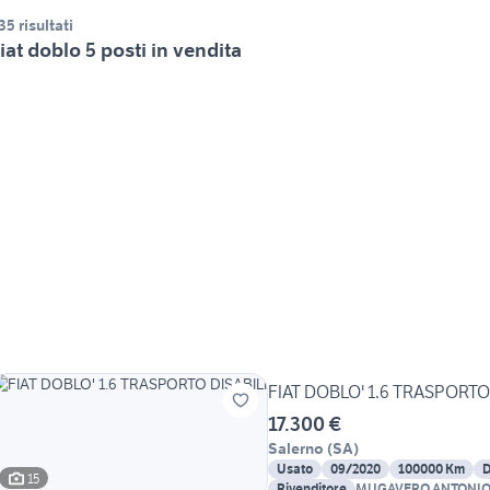
35 risultati
iat doblo 5 posti in vendita
FIAT DOBLO' 1.6 TRASPORTO
17.300 €
Salerno
(
SA
)
Usato
09/2020
100000 Km
D
15
Rivenditore
MUGAVERO ANTONIO 