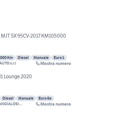
.3 MJT SX 95CV-2017 KM105000
5000 Km
Diesel
Manuale
Euro 1
Mostra numero
UTO s.r.l
N1 Lounge 2020
Diesel
Manuale
Euro 6e
Mostra numero
ANGIALOSI