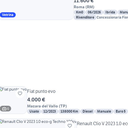
11.600 €
Roma
(
RM
)
Km0
06/2026
Ibrida
Manu
Vetrina
Rivenditore
Concessionaria Fior
Fiat punto evo
4.000 €
Mazara del Vallo
(
TP
)
6
Usato
12/2023
138000 Km
Diesel
Manuale
Euro 5
Renault Clio V 2023 1.0 e