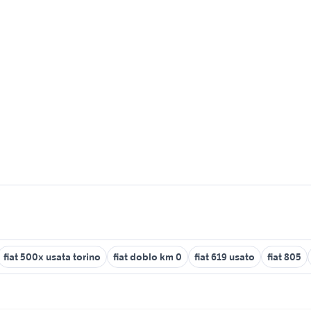
fiat 500x usata torino
fiat doblo km 0
fiat 619 usato
fiat 805