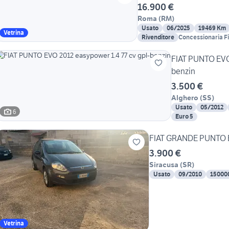
16.900 €
Roma
(
RM
)
Usato
06/2025
19469 Km
Vetrina
Rivenditore
Concessionaria Fi
FIAT PUNTO EVO 
benzin
3.500 €
Alghero
(
SS
)
Usato
05/2012
6
Euro 5
FIAT GRANDE PUNTO
3.900 €
Siracusa
(
SR
)
Usato
09/2010
15000
Vetrina