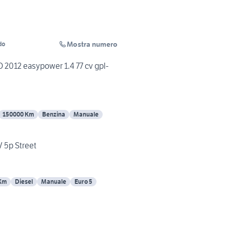
Mostra numero
do
2012 easypower 1.4 77 cv gpl-
150000 Km
Benzina
Manuale
V 5p Street
Km
Diesel
Manuale
Euro 5