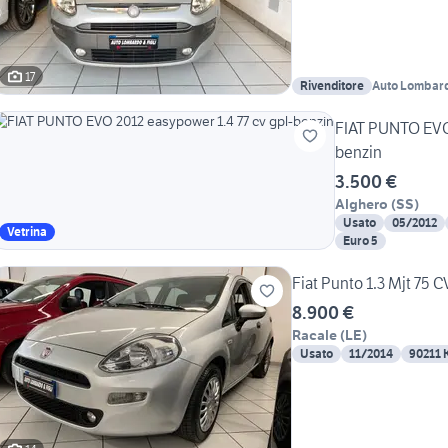
17
Rivenditore
Auto Lombar
FIAT PUNTO EVO 
benzin
3.500 €
Alghero
(
SS
)
Usato
05/2012
Vetrina
Euro 5
Fiat Punto 1.3 Mjt 75 C
8.900 €
Racale
(
LE
)
Usato
11/2014
90211 