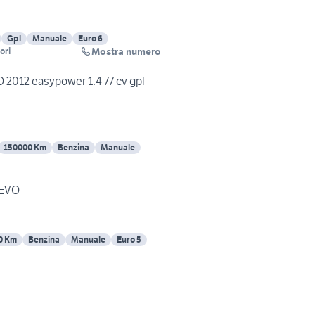
Gpl
Manuale
Euro 6
Mostra numero
ori
2012 easypower 1.4 77 cv gpl-
150000 Km
Benzina
Manuale
 EVO
0 Km
Benzina
Manuale
Euro 5