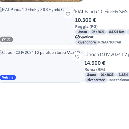
FIAT Panda 1.0 FireFly S&S 
10.300 €
Foggia
(
FG
)
Usato
03/2021
84221 Km
Spoticar
22
Rivenditore
ROMANO CAR
Citroën C3 IV 2024 1.2
14.500 €
Roma
(
RM
)
Usato
01/2025
21854
Vetrina
Rivenditore
Concessionari