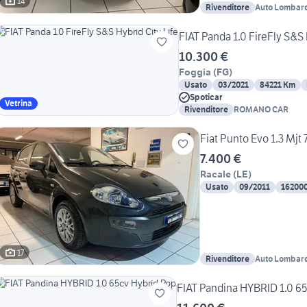
14
Rivenditore
Auto Lombar
FIAT Panda 1.0 FireFly S&S 
10.300 €
Foggia
(
FG
)
Usato
03/2021
84221 Km
Spoticar
Vetrina
Rivenditore
ROMANO CAR
Fiat Punto Evo 1.3 Mj
7.400 €
Racale
(
LE
)
Usato
09/2011
16200
17
Rivenditore
Auto Lombar
FIAT Pandina HYBRID 1.0 6