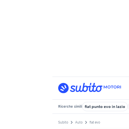
fiat punto evo in lazio
Ricerche
simili
Subito
Auto
fiat evo