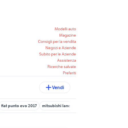
Modelli auto
Magazine
Consigli per la vendita
Negozi e Aziende
Subito per le Aziende
Assistenza
Ricerche salvate
Preferiti
Vendi
fiat punto evo 2017
mitsubishi lancer evo 10
fiat doblo usato pu