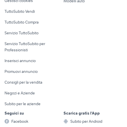
Gestisci cookies
Modelli auto
Case vacanza
TuttoSubito Vendi
Uffici e Locali
TuttoSubito Compra
commerciali
Servizio TuttoSubito
elettronica
per la casa e la
sports e hobby
Servizio TuttoSubito per
persona
Informatica
Animali
Professionisti
Arredamento e
Console e
Accessori per
Casalinghi
Inserisci annuncio
Videogiochi
animali
Elettrodomestici
Promuovi annuncio
Audio/Video
Musica e Film
Giardino e Fai da te
Consigli per la vendita
Fotografia
Libri e Riviste
Abbigliamento e
Negozi e Aziende
Telefonia
Strumenti Musicali
Accessori
Subito per le aziende
Sports
Tutto per i bambini
Seguici su
Scarica gratis l'App
Biciclette
Facebook
Subito per Android