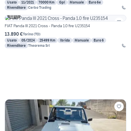
Usato
11/2021
70000 Km
Gpl
Manuale
Euro 6e
Rivenditore
Cerbo Trading
13
FIAT Panda III 2021 Cross - Panda 1.0 fire U235154
13.890 €
Torino
(
TO
)
Usato
05/2024
25499 Km
Ibrida
Manuale
Euro 6
Rivenditore
Theorema Srl