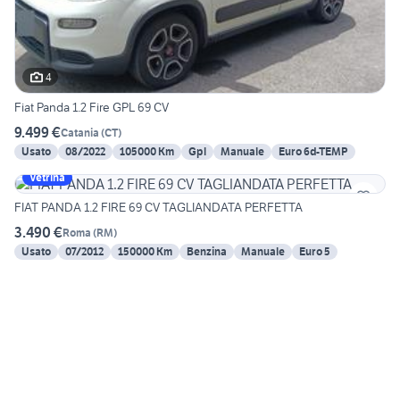
4
Fiat Panda 1.2 Fire GPL 69 CV
9.499 €
Catania
(
CT
)
Usato
08/2022
105000 Km
Gpl
Manuale
Euro 6d-TEMP
Vetrina
FIAT PANDA 1.2 FIRE 69 CV TAGLIANDATA PERFETTA
3.490 €
Roma
(
RM
)
Usato
07/2012
150000 Km
Benzina
Manuale
Euro 5