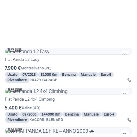
19
Fiat Panda 1.2 Easy
7.900 €
Montesilvano
(
PE
)
Usato
07/2018
81000 Km
Benzina
Manuale
Euro 6
Rivenditore
CRAZY GARAGE
20
Fiat Panda 1.2 4x4 Climbing
5.400 €
Udine
(
UD
)
Usato
09/2005
144000 Km
Benzina
Manuale
Euro 4
Rivenditore
KACORRI BLENARD
10