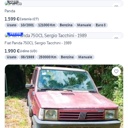
6
Panda
1.599 €
Catania
(
CT
)
Usato
10/2001
121000 Km
Benzina
Manuale
Euro 3
Vetrina
Fiat Panda 750CL Sergio Tacchini - 1989
1.990 €
Udine
(
UD
)
Usato
08/1989
250000 Km
Benzina
Manuale