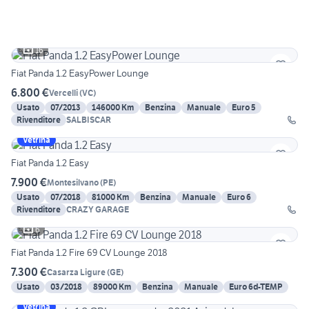
16
Fiat Panda 1.2 EasyPower Lounge
6.800 €
Vercelli
(
VC
)
Usato
07/2013
146000 Km
Benzina
Manuale
Euro 5
Rivenditore
SALBISCAR
Vetrina
Fiat Panda 1.2 Easy
7.900 €
Montesilvano
(
PE
)
Usato
07/2018
81000 Km
Benzina
Manuale
Euro 6
Rivenditore
CRAZY GARAGE
6
Fiat Panda 1.2 Fire 69 CV Lounge 2018
7.300 €
Casarza Ligure
(
GE
)
Usato
03/2018
89000 Km
Benzina
Manuale
Euro 6d-TEMP
Vetrina