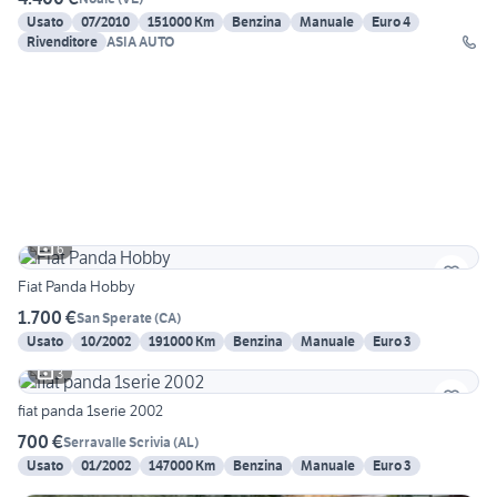
Usato
07/2010
151000 Km
Benzina
Manuale
Euro 4
Rivenditore
ASIA AUTO
6
Fiat Panda Hobby
1.700 €
San Sperate
(
CA
)
Usato
10/2002
191000 Km
Benzina
Manuale
Euro 3
3
fiat panda 1serie 2002
700 €
Serravalle Scrivia
(
AL
)
Usato
01/2002
147000 Km
Benzina
Manuale
Euro 3