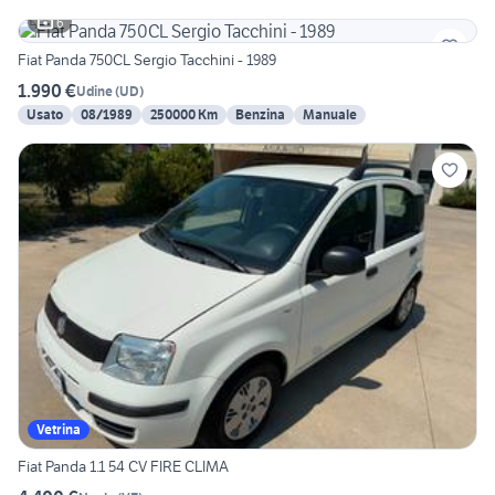
6
Fiat Panda 750CL Sergio Tacchini - 1989
1.990 €
Udine
(
UD
)
Usato
08/1989
250000 Km
Benzina
Manuale
Vetrina
Fiat Panda 1.1 54 CV FIRE CLIMA