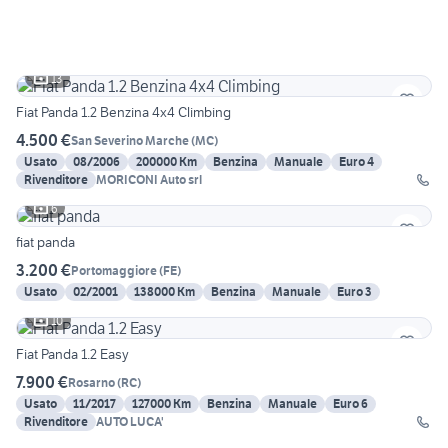
13
Fiat Panda 1.2 Benzina 4x4 Climbing
4.500 €
San Severino Marche
(
MC
)
Usato
08/2006
200000 Km
Benzina
Manuale
Euro 4
Rivenditore
MORICONI Auto srl
6
fiat panda
3.200 €
Portomaggiore
(
FE
)
Usato
02/2001
138000 Km
Benzina
Manuale
Euro 3
10
Fiat Panda 1.2 Easy
7.900 €
Rosarno
(
RC
)
Usato
11/2017
127000 Km
Benzina
Manuale
Euro 6
Rivenditore
AUTO LUCA'