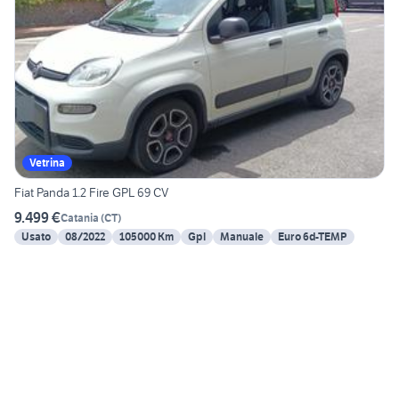
Vetrina
Fiat Panda 1.2 Fire GPL 69 CV
9.499 €
Catania
(
CT
)
Usato
08/2022
105000 Km
Gpl
Manuale
Euro 6d-TEMP