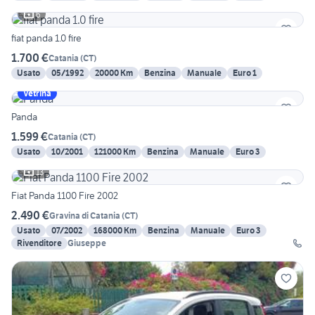
6
fiat panda 1.0 fire
1.700 €
Catania
(
CT
)
Usato
05/1992
20000 Km
Benzina
Manuale
Euro 1
Vetrina
Panda
1.599 €
Catania
(
CT
)
Usato
10/2001
121000 Km
Benzina
Manuale
Euro 3
13
Fiat Panda 1100 Fire 2002
2.490 €
Gravina di Catania
(
CT
)
Usato
07/2002
168000 Km
Benzina
Manuale
Euro 3
Rivenditore
Giuseppe