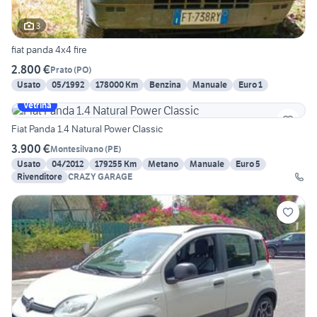
3
fiat panda 4x4 fire
2.800 €
Prato
(
PO
)
Usato
05/1992
178000 Km
Benzina
Manuale
Euro 1
Vetrina
Fiat Panda 1.4 Natural Power Classic
3.900 €
Montesilvano
(
PE
)
Usato
04/2012
179255 Km
Metano
Manuale
Euro 5
Rivenditore
CRAZY GARAGE