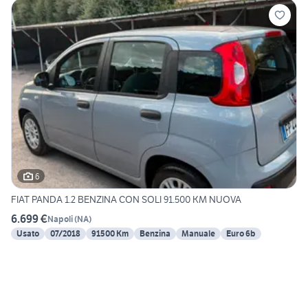
6
FIAT PANDA 1.2 BENZINA CON SOLI 91.500 KM NUOVA
6.699 €
Napoli
(
NA
)
Usato
07/2018
91500 Km
Benzina
Manuale
Euro 6b