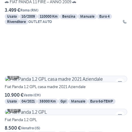
🚗 FIAT PANDA 1.1 FIRE – ANNO 2009 🚗
3.499 €
Roma
(
RM
)
Usato
10/2009
110000 Km
Benzina
Manuale
Euro 4
Rivenditore
OUTLET AUTO
6
Fiat Panda 1.2 GPL casa madre 2021 Aziendale
10.900 €
Vasto
(
CH
)
Usato
04/2021
38000 Km
Gpl
Manuale
Euro 6d-TEMP
15
Fiat Panda 1.2 GPL
8.500 €
Venafro
(
IS
)