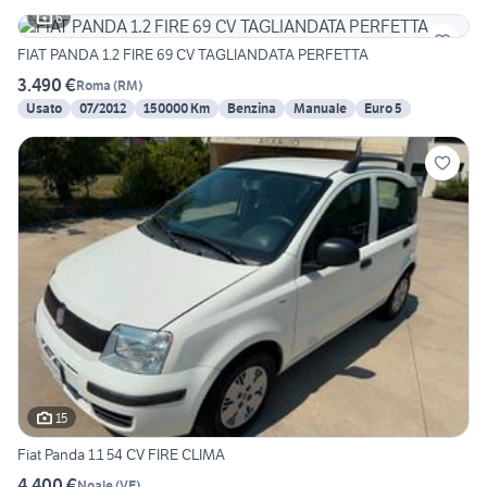
6
FIAT PANDA 1.2 FIRE 69 CV TAGLIANDATA PERFETTA
3.490 €
Roma
(
RM
)
Usato
07/2012
150000 Km
Benzina
Manuale
Euro 5
15
Fiat Panda 1.1 54 CV FIRE CLIMA
4.400 €
Noale
(
VE
)