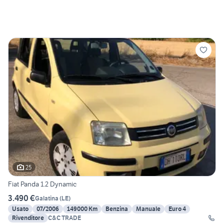
25
Fiat Panda 1.2 Dynamic
3.490 €
Galatina
(
LE
)
Usato
07/2006
149000 Km
Benzina
Manuale
Euro 4
Rivenditore
C&C TRADE