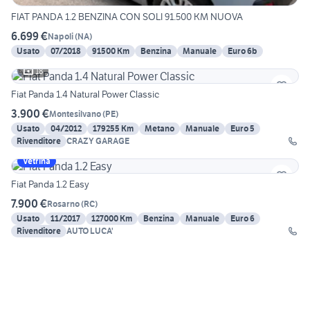
FIAT PANDA 1.2 BENZINA CON SOLI 91.500 KM NUOVA
6.699 €
Napoli
(
NA
)
Usato
07/2018
91500 Km
Benzina
Manuale
Euro 6b
18
Fiat Panda 1.4 Natural Power Classic
3.900 €
Montesilvano
(
PE
)
Usato
04/2012
179255 Km
Metano
Manuale
Euro 5
Rivenditore
CRAZY GARAGE
Vetrina
Fiat Panda 1.2 Easy
7.900 €
Rosarno
(
RC
)
Usato
11/2017
127000 Km
Benzina
Manuale
Euro 6
Rivenditore
AUTO LUCA'