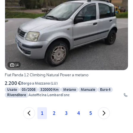
14
Fiat Panda 1.2 Climbing Natural Power a metano
2.200 €
Borgo a Mozzano
(
LU
)
Usato
03/2008
320000 Km
Metano
Manuale
Euro 4
Rivenditore
Autofficina Lombardi snc
1
2
3
4
5