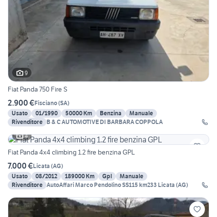
9
Fiat Panda 750 Fire S
2.900 €
Fisciano
(
SA
)
Usato
01/1990
50000 Km
Benzina
Manuale
Rivenditore
B & C AUTOMOTIVE DI BARBARA COPPOLA
4
Fiat Panda 4x4 climbing 1.2 fire benzina GPL
7.000 €
Licata
(
AG
)
Usato
08/2012
189000 Km
Gpl
Manuale
Rivenditore
AutoAffari Marco Pendolino SS115 km233 Licata (AG)