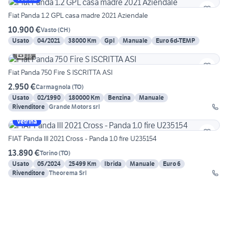
Fiat Panda 1.2 GPL casa madre 2021 Aziendale
10.900 €
Vasto
(
CH
)
Usato
04/2021
38000 Km
Gpl
Manuale
Euro 6d-TEMP
13
Fiat Panda 750 Fire S ISCRITTA ASI
2.950 €
Carmagnola
(
TO
)
Usato
02/1990
180000 Km
Benzina
Manuale
Rivenditore
Grande Motors srl
Vetrina
FIAT Panda III 2021 Cross - Panda 1.0 fire U235154
13.890 €
Torino
(
TO
)
Usato
05/2024
25499 Km
Ibrida
Manuale
Euro 6
Rivenditore
Theorema Srl