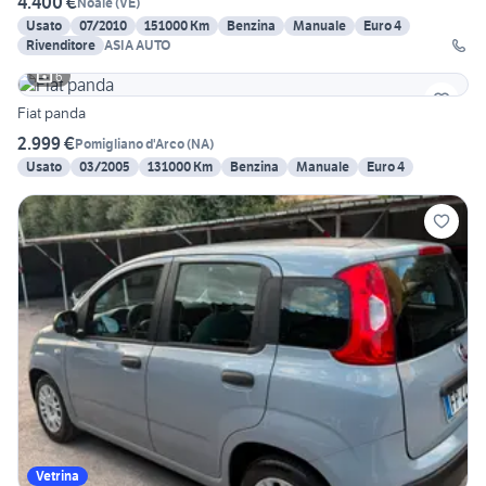
4.400 €
Noale
(
VE
)
Usato
07/2010
151000 Km
Benzina
Manuale
Euro 4
Rivenditore
ASIA AUTO
6
Fiat panda
2.999 €
Pomigliano d'Arco
(
NA
)
Usato
03/2005
131000 Km
Benzina
Manuale
Euro 4
Vetrina