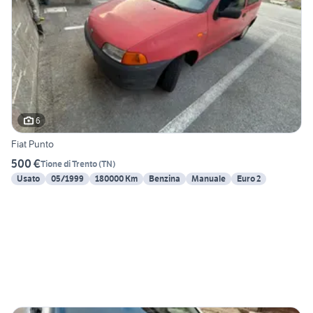
6
Fiat Punto
500 €
Tione di Trento
(
TN
)
Usato
05/1999
180000 Km
Benzina
Manuale
Euro 2