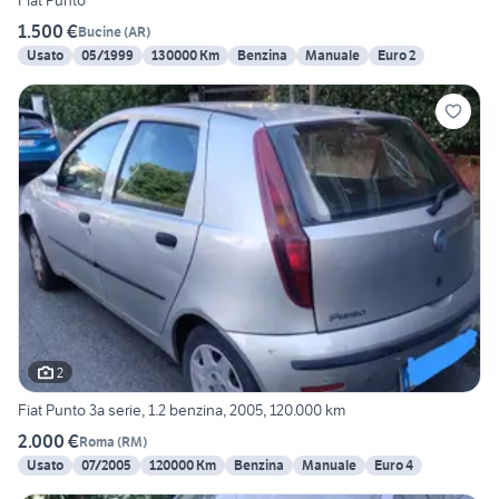
Fiat Punto
1.500 €
Bucine
(
AR
)
Usato
05/1999
130000 Km
Benzina
Manuale
Euro 2
2
Fiat Punto 3a serie, 1.2 benzina, 2005, 120.000 km
2.000 €
Roma
(
RM
)
Usato
07/2005
120000 Km
Benzina
Manuale
Euro 4