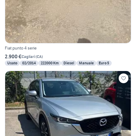
Fiat punto 4 serie
2.900 €
Cagliari
(
CA
)
Usato
02/2014
222000 Km
Diesel
Manuale
Euro 5