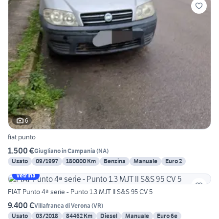
6
fiat punto
1.500 €
Giugliano in Campania
(
NA
)
Usato
09/1997
180000 Km
Benzina
Manuale
Euro 2
Vetrina
FIAT Punto 4ª serie - Punto 1.3 MJT II S&S 95 CV 5
9.400 €
Villafranca di Verona
(
VR
)
Usato
03/2018
84462 Km
Diesel
Manuale
Euro 6e