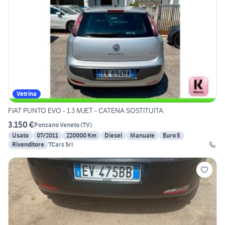
Vetrina
FIAT PUNTO EVO - 1.3 MJET - CATENA SOSTITUITA
3.150 €
Ponzano Veneto
(
TV
)
Usato
07/2011
220000 Km
Diesel
Manuale
Euro 5
Rivenditore
TCars Srl