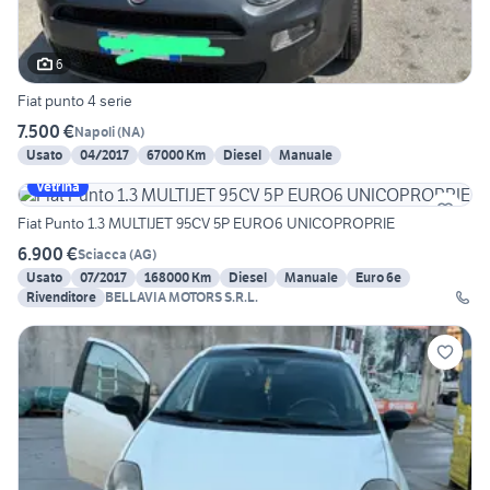
6
Fiat punto 4 serie
7.500 €
Napoli
(
NA
)
Usato
04/2017
67000 Km
Diesel
Manuale
Vetrina
Fiat Punto 1.3 MULTIJET 95CV 5P EURO6 UNICOPROPRIE
6.900 €
Sciacca
(
AG
)
Usato
07/2017
168000 Km
Diesel
Manuale
Euro 6e
Rivenditore
BELLAVIA MOTORS S.R.L.