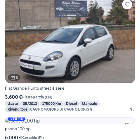
8
Fiat Grande Punto street 4 serie
3.600 €
Pietraperzia
(
EN
)
Usato
05/2013
175000 Km
Diesel
Manuale
Rivenditore
CAGNOMOTORS DI CAGNO LORIS G.
Vetrina
panda 100 hp
6.000 €
Certaldo
(
FI
)