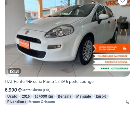
28
FIAT Punto 4� serie Punto 1.2 8V 5 porte Lounge
6.990 €
Santa Giusta
(
OR
)
Usato
2016
154000 Km
Benzina
Manuale
Euro 6
Rivenditore
Vroom Oristano