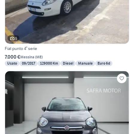
5
Fiat punto 4° serie
7.000 €
Messina
(
ME
)
Usato
09/2017
129000 Km
Diesel
Manuale
Euro 6d