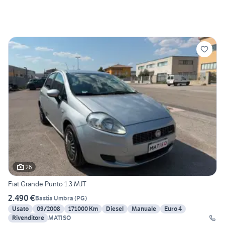
26
Fiat Grande Punto 1.3 MJT
2.490 €
Bastia Umbra
(
PG
)
Usato
09/2008
171000 Km
Diesel
Manuale
Euro 4
Rivenditore
MATISO