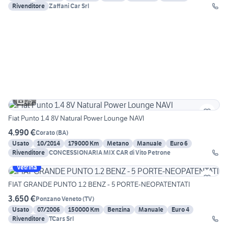
Rivenditore
Zaffani Car Srl
25
Fiat Punto 1.4 8V Natural Power Lounge NAVI
4.990 €
Corato
(
BA
)
Usato
10/2014
179000 Km
Metano
Manuale
Euro 6
Rivenditore
CONCESSIONARIA MIX CAR di Vito Petrone
Vetrina
FIAT GRANDE PUNTO 1.2 BENZ - 5 PORTE-NEOPATENTATI
3.650 €
Ponzano Veneto
(
TV
)
Usato
07/2006
150000 Km
Benzina
Manuale
Euro 4
Rivenditore
TCars Srl