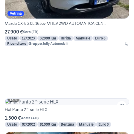
Vetrina
Mazda CX-5 2.0L 165cv MHEV 2WD AUTOMATICA CEN...
27.900 €
Sora
(
FR
)
Usato
12/2023
32000 Km
Ibrida
Manuale
Euro 6
Rivenditore
Gruppo Jolly Automobili
6
Fiat Punto 2^ serie HLX
1.500 €
Aosta
(
AO
)
Usato
07/2002
81000 Km
Benzina
Manuale
Euro 3