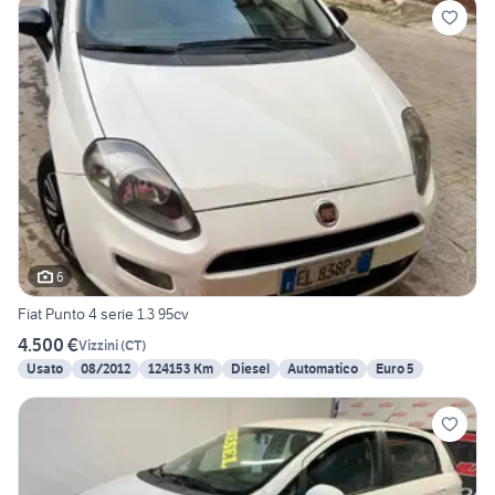
6
Fiat Punto 4 serie 1.3 95cv
4.500 €
Vizzini
(
CT
)
Usato
08/2012
124153 Km
Diesel
Automatico
Euro 5