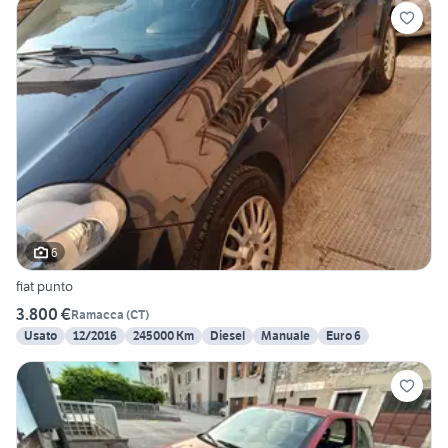
6
fiat punto
3.800 €
Ramacca
(
CT
)
Usato
12/2016
245000 Km
Diesel
Manuale
Euro 6