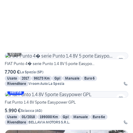
20
FIAT Punto 4� serie Punto 1.4 8V 5 porte Easypo...
7.700 €
La Spezia
(
SP
)
Usato
2017
96173 Km
Gpl
Manuale
Euro 6
Rivenditore
Vroom Auto La Spezia
Vetrina
Fiat Punto 1.4 8V 5porte Easypower GPL
5.990 €
Sciacca
(
AG
)
Usato
01/2018
199000 Km
Gpl
Manuale
Euro 6e
Rivenditore
BELLAVIA MOTORS S.R.L.