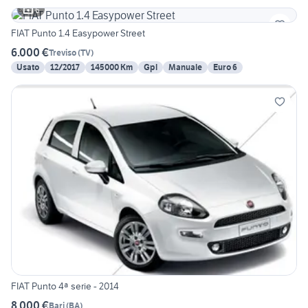
6
FIAT Punto 1.4 Easypower Street
6.000 €
Treviso
(
TV
)
Usato
12/2017
145000 Km
Gpl
Manuale
Euro 6
FIAT Punto 4ª serie - 2014
8.000 €
Bari
(
BA
)