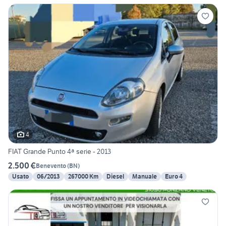
4
FIAT Grande Punto 4ª serie - 2013
2.500 €
Benevento
(
BN
)
Usato
06/2013
267000 Km
Diesel
Manuale
Euro 4