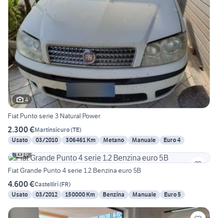
4
Fiat Punto serie 3 Natural Power
2.300 €
Martinsicuro
(
TE
)
Usato
03/2010
306461 Km
Metano
Manuale
Euro 4
6
Fiat Grande Punto 4 serie 1.2 Benzina euro 5B
4.600 €
Castelliri
(
FR
)
Usato
03/2012
150000 Km
Benzina
Manuale
Euro 5