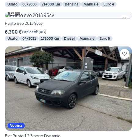
Usato
05/2008
214000 Km
Benzina
Manuale
Euro 4
6
Punto evo 2013 95cv
6.300 €
Canicatti'
(
AG
)
Usato
04/2021
171000 Km
Diesel
Manuale
Euro 5
Vetrina
Fiat Punto 1.2 3 porte Dynamic