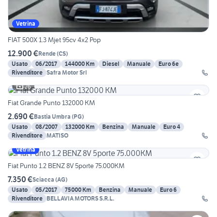
Vetrina
FIAT 500X 1.3 Mjet 95cv 4x2 Pop
12.900 €
Rende
(
CS
)
Usato
06/2017
144000 Km
Diesel
Manuale
Euro 6e
Rivenditore
Safra Motor Srl
26
Fiat Grande Punto 132000 KM
2.690 €
Bastia Umbra
(
PG
)
Usato
08/2007
132000 Km
Benzina
Manuale
Euro 4
Rivenditore
MATISO
Vetrina
Fiat Punto 1.2 BENZ 8V 5porte 75.000KM
7.350 €
Sciacca
(
AG
)
Usato
05/2017
75000 Km
Benzina
Manuale
Euro 6
Rivenditore
BELLAVIA MOTORS S.R.L.