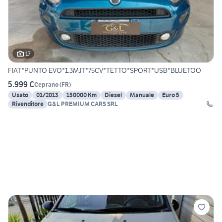
17
FIAT*PUNTO EVO*1.3MJT*75CV*TETTO*SPORT*USB*BLUETOO
5.999 €
Ceprano
(
FR
)
Usato
01/2013
150000 Km
Diesel
Manuale
Euro 5
Rivenditore
G&L PREMIUM CARS SRL