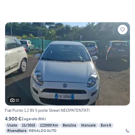
10
Fiat Punto 1.2 8V 5 porte Street NEOPATENTATI
4.900 €
Zagarolo
(
RM
)
Usato
11/2015
122000 Km
Benzina
Manuale
Euro 6
Rivenditore
RENALDO AUTO