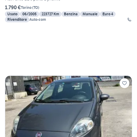
1.790 €
Torino
(
TO
)
Usato
06/2005
223727 Km
Benzina
Manuale
Euro 4
Rivenditore
Auto-com