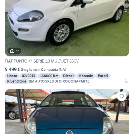
22
FIAT PUNTO 4* SERIE 1.3 MULTIJET 85CV
5.499 €
Giugliano in Campania
(
NA
)
Usato
02/2013
138000 Km
Diesel
Manuale
Euro 5
Rivenditore
BM AUTO SRLS DI CIRO BONAPARTE